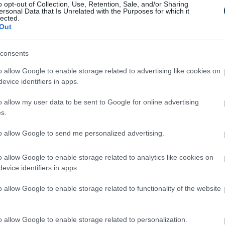
ködés helyett egy jóval tudatosabb,
o opt-out of Collection, Use, Retention, Sale, and/or Sharing
és váljon meghatározóvá.
ersonal Data that Is Unrelated with the Purposes for which it
lected.
 Circular Economy Hotspot egy olyan
Out
nak abban, hogy a körforgásos gazdaságot ne
nt kezeljék. Várakozásaik szerint az
consents
elgyorsítsa és hatékonyabbá tegye a
o allow Google to enable storage related to advertising like cookies on
azai üzleti szférában.
evice identifiers in apps.
o allow my user data to be sent to Google for online advertising
s.
to allow Google to send me personalized advertising.
o allow Google to enable storage related to analytics like cookies on
evice identifiers in apps.
o allow Google to enable storage related to functionality of the website
5 Parasite-Causing Foods You
Should Stop Eating Right Now
o allow Google to enable storage related to personalization.