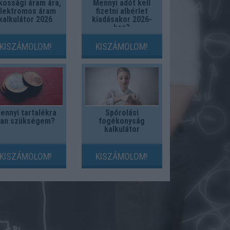
kossági áram ára,
Mennyi adót kell
lektromos áram
fizetni albérlet
kalkulátor 2026
kiadásakor 2026-
ban?
KISZÁMOLOM!
KISZÁMOLOM!
ennyi tartalékra
Spórolási
van szükségem?
fogékonyság
kalkulátor
KISZÁMOLOM!
KISZÁMOLOM!