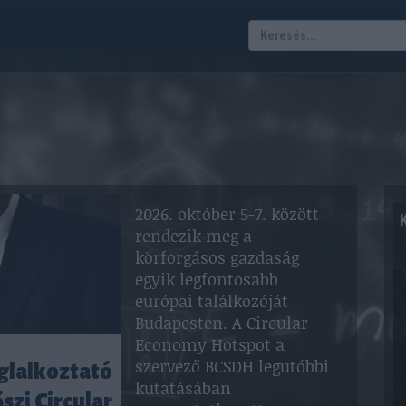
2026. október 5-7. között
rendezik meg a
körforgásos gazdaság
egyik legfontosabb
európai találkozóját
Budapesten. A Circular
Economy Hotspot a
szervező BCSDH legutóbbi
oglalkoztató
kutatásában
szi Circular