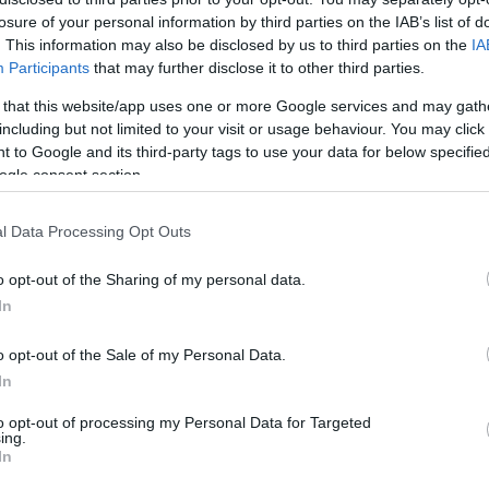
ója szerint a következő időszak
losure of your personal information by third parties on the IAB’s list of
. This information may also be disclosed by us to third parties on the
IA
esek-e stratégiai szinten kezelni a
Participants
that may further disclose it to other third parties.
k vállalat gondolkodik projektekben,
ában üzleti modellváltást igényel” – véli a
 that this website/app uses one or more Google services and may gath
szélhetünk valódi áttörésről, amíg ez a
including but not limited to your visit or usage behaviour. You may click 
atégiákban és a teljes értékláncban.
 to Google and its third-party tags to use your data for below specifi
M
ogle consent section.
tat az inspiráción: a Circular Economy
l Data Processing Opt Outs
teni, ahol a vállalatok nemcsak
 trendeket és üzleti megoldásokat, hanem
o opt-out of the Sharing of my personal data.
, hogyan lehet a körforgásosságot beépíteni
In
ati alkalmazhatóságon, az
i kérdéseken lesz.
o opt-out of the Sale of my Personal Data.
nös jelentőségű a hazai gazdasági szereplők
In
remt ahhoz, hogy ne csak követői, hanem
to opt-out of processing my Personal Data for Targeted
s átmenetnek. A nemzetközi szakmai közeg
ing.
In
ájárulhat ahhoz, hogy a jelenlegi, inkább