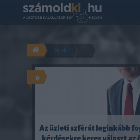
Hírek
»
Az üzleti szférát leginkább f
kérdésekre keres választ az ő