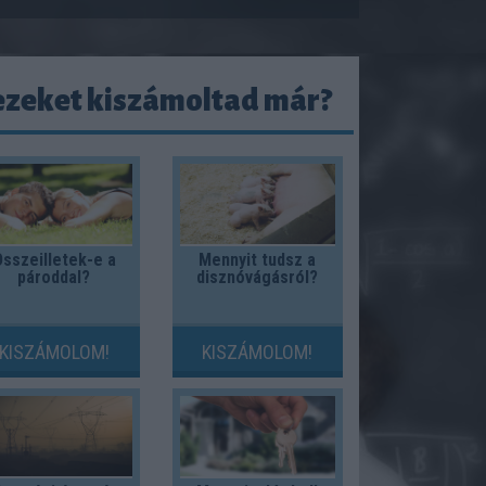
ezeket kiszámoltad már?
sszeilletek-e a
Mennyit tudsz a
pároddal?
disznóvágásról?
KISZÁMOLOM!
KISZÁMOLOM!