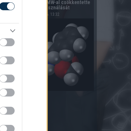
A hazai vegyipar 200 MW-al csökkentette
energiafelhasználását
2026.08.06. 13:32