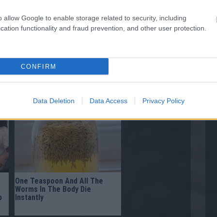
o allow Google to enable storage related to security, including
cation functionality and fraud prevention, and other user protection.
CONFIRM
Fungus Is A Parasite, And It
Dies From A Drop Of Plain...
p
Data Deletion
Data Access
Privacy Policy
One Teaspoon And All The
Worms In The Body Die
p
Instantly