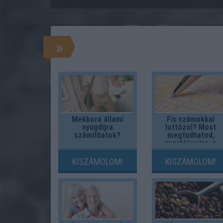
»
Mekkora állami
Fix számokkal
nyugdíjra
lottózol? Most
számíthatok?
megtudhatod,
nyertél volna-e
valaha!
KISZÁMOLOM!
KISZÁMOLOM!