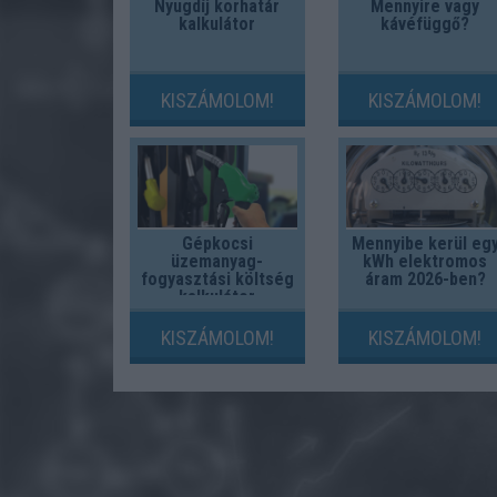
Nyugdíj korhatár
Mennyire vagy
kalkulátor
kávéfüggő?
KISZÁMOLOM!
KISZÁMOLOM!
Gépkocsi
Mennyibe kerül eg
üzemanyag-
kWh elektromos
fogyasztási költség
áram 2026-ben?
kalkulátor
KISZÁMOLOM!
KISZÁMOLOM!