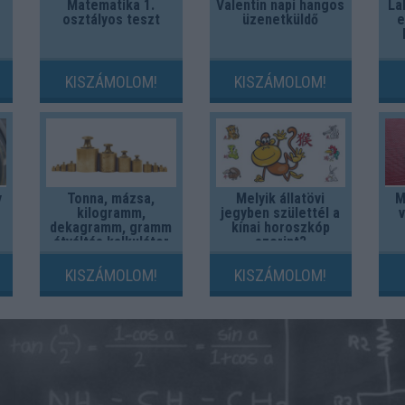
Matematika 1.
Valentin napi hangos
La
osztályos teszt
üzenetküldő
e
KISZÁMOLOM!
KISZÁMOLOM!
y
Tonna, mázsa,
Melyik állatövi
M
kilogramm,
jegyben születtél a
dekagramm, gramm
kínai horoszkóp
átváltás kalkulátor
szerint?
KISZÁMOLOM!
KISZÁMOLOM!