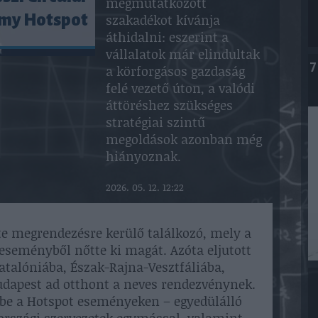
megmutatkozott
my Hotspot
szakadékot kívánja
áthidalni: eszerint a
vállalatok már elindultak
7
a körforgásos gazdaság
felé vezető úton, a valódi
áttöréshez szükséges
stratégiai szintű
megoldások azonban még
hiányoznak.
2026. 05. 12. 12:22
e megrendezésre kerülő találkozó, mely a
seményből nőtte ki magát. Azóta eljutott
talóniába, Észak-Rajna-Vesztfáliába,
Budapest ad otthont a neves rendezvénynek.
 be a Hotspot eseményeken – egyedülálló