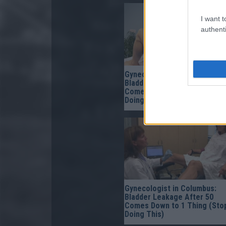
I want t
authenti
Gynecologist in Columbus:
Bladder Leakage After 50
Comes Down to 1 Thing (Sto
Doing This)
Gynecologist in Columbus:
Bladder Leakage After 50
Comes Down to 1 Thing (Sto
Doing This)