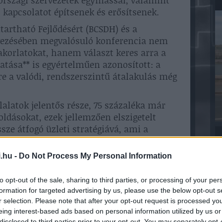
országi szervezetek egymással, valamint
 kapcsolatot építsenek és erősítsenek.
artható Fejlődésért (BCSDH) és a
vezésében megvalósuló konferencia nem
akorlatokat, hanem választ keres arra a
atása** is egyértelműen azonosított: a
re a valódi, rendszerszintű átalakulás még
lalatok jelentős része, 75 százaléka már
dásokat, ezek jellemzően elszigetelt
sze átfogó üzleti stratégiává, ami a
n.
e
bevezethető, gyors eredményt hozó
.hu -
Do Not Process My Personal Information
knak a hulladékgazdálkodás, 49
k fenntartható beszerzése terén vannak
to opt-out of the sale, sharing to third parties, or processing of your per
formation for targeted advertising by us, please use the below opt-out s
, nagyobb hatású átalakulások háttérbe
r selection. Please note that after your opt-out request is processed y
közelítés azonban nem elegendő ahhoz,
eing interest-based ads based on personal information utilized by us or
ályára álljon.
disclosed to third parties prior to your opt-out. You may separately opt-