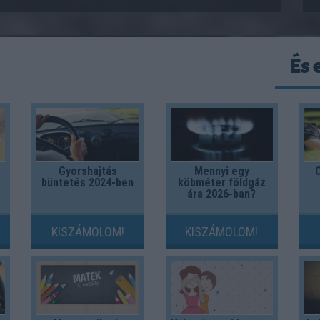
És 
Gyorshajtás
Mennyi egy
Ö
büntetés 2024-ben
köbméter földgáz
ára 2026-ban?
KISZÁMOLOM!
KISZÁMOLOM!