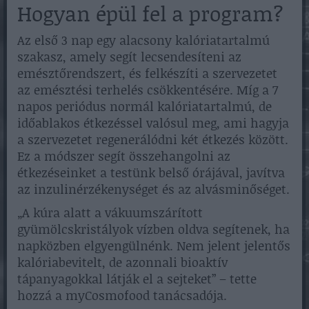
Hogyan épül fel a program?
Az első 3 nap egy alacsony kalóriatartalmú
szakasz, amely segít lecsendesíteni az
emésztőrendszert, és felkészíti a szervezetet
az emésztési terhelés csökkentésére. Míg a 7
napos periódus normál kalóriatartalmú, de
időablakos étkezéssel valósul meg, ami hagyja
a szervezetet regenerálódni két étkezés között.
Ez a módszer segít összehangolni az
étkezéseinket a testünk belső órájával, javítva
az inzulinérzékenységet és az alvásminőséget.
„A kúra alatt a vákuumszárított
gyümölcskristályok vízben oldva segítenek, ha
napközben elgyengülnénk. Nem jelent jelentős
kalóriabevitelt, de azonnali bioaktív
tápanyagokkal látják el a sejteket” – tette
hozzá a myCosmofood tanácsadója.