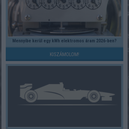
Mennyibe kerül egy kWh elektromos áram 2026-ben?
KISZÁMOLOM!