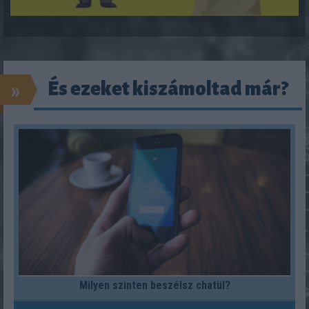
»
És ezeket kiszámoltad már?
Milyen szinten beszélsz chatül?