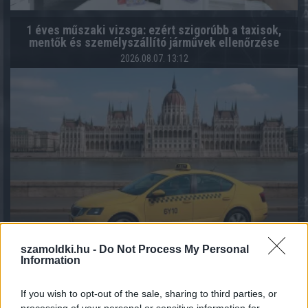
1 éves műszaki vizsga: ezért szigorúbb a taxisok,
mentők és személyszállító járművek ellenőrzése
2026.08.07. 13:12
szamoldki.hu -
Do Not Process My Personal
Information
Fenntarthatóbb nyaralás külföldön: hét egyszerű
szokás, amellyel a magyar utazók csökkenthetik
If you wish to opt-out of the sale, sharing to third parties, or
környezeti lábnyomukat