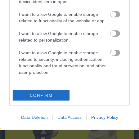
device identifiers in apps.
I want to allow Google to enable storage
related to functionality of the website or app.
I want to allow Google to enable storage
related to personalization.
I want to allow Google to enable storage
related to security, including authentication
Kiderült, mennyi mindent jelenthet: itt az első országos
mémkutatás
functionality and fraud prevention, and other
user protection.
2026.08.06. 13:05
CONFIRM
Data Deletion
Data Access
Privacy Policy