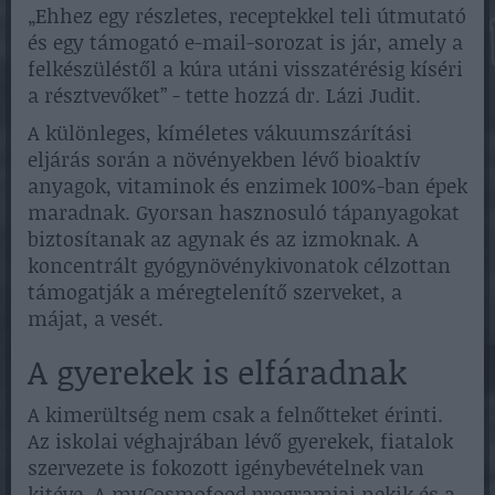
„Ehhez egy részletes, receptekkel teli útmutató
és egy támogató e-mail-sorozat is jár, amely a
felkészüléstől a kúra utáni visszatérésig kíséri
a résztvevőket” - tette hozzá dr. Lázi Judit.
A különleges, kíméletes vákuumszárítási
eljárás során a növényekben lévő bioaktív
anyagok, vitaminok és enzimek 100%-ban épek
maradnak. Gyorsan hasznosuló tápanyagokat
biztosítanak az agynak és az izmoknak. A
koncentrált gyógynövénykivonatok célzottan
támogatják a méregtelenítő szerveket, a
májat, a vesét.
A gyerekek is elfáradnak
A kimerültség nem csak a felnőtteket érinti.
Az iskolai véghajrában lévő gyerekek, fiatalok
szervezete is fokozott igénybevételnek van
kitéve. A myCosmofood programjai nekik és a