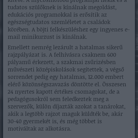
tudatos szülőknek is kínálnak megoldást,
edukációs programokkal is erősítik az
egészségtudatos szemléletet a családok
körében. A böjti felkészüléshez egy ingyenes e-
mail minikurzust is kínálnak.
Emellett nemrég lezárult a hatalmas sikerű
rajzpályázat is. A felhívásra csaknem 600
pályamű érkezett, a szakmai zsűrizésben
művészeti középiskolások segítettek, a végső
sorrendet pedig egy hatalmas, 12.000 embert
elérő közönségszavazás döntötte el. Összesen
24 nyertes kapott értékes csomagokat, de a
pedagógusokról sem feledkeztek meg a
szervezők, külön díjazták azokat a tanárokat,
akik a legtöbb rajzot maguk küldték be, akár
30-40 gyermekét is, és még többet is
motiváltak az alkotásra.