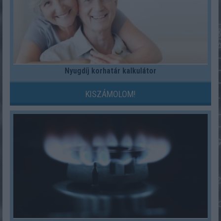
Nyugdíj korhatár kalkulátor
KISZÁMOLOM!