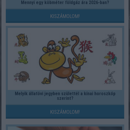
Mennyi egy köbméter földgáz ára 2026-ban?
KISZÁMOLOM!
Melyik állatövi jegyben születtél a kínai horoszkóp
szerint?
KISZÁMOLOM!