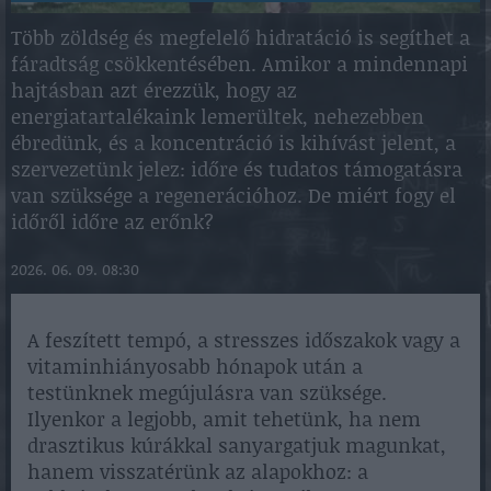
Több zöldség és megfelelő hidratáció is segíthet a
fáradtság csökkentésében. Amikor a mindennapi
hajtásban azt érezzük, hogy az
energiatartalékaink lemerültek, nehezebben
ébredünk, és a koncentráció is kihívást jelent, a
szervezetünk jelez: időre és tudatos támogatásra
van szüksége a regenerációhoz. De miért fogy el
időről időre az erőnk?
2026. 06. 09. 08:30
A feszített tempó, a stresszes időszakok vagy a
vitaminhiányosabb hónapok után a
testünknek megújulásra van szüksége.
Ilyenkor a legjobb, amit tehetünk, ha nem
drasztikus kúrákkal sanyargatjuk magunkat,
hanem visszatérünk az alapokhoz: a