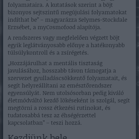
folyamataira. A kutatások szerint a böjt
bizonyos sejtszintű megújulási folyamatokat
indíthat be” – magyarázza Selymes-Stockdale
Erzsébet, a myCosmofood alapítója.
A rendszeres vagy megfelelően végzett böjt
egyik leglátványosabb előnye a hatékonyabb
túlsúlykontroll és a zsírégetés.
„Hozzájárulhat a mentális tisztaság
javulásához, hosszabb távon támogatja a
szervezet gyulladáscsökkentő folyamatait, és
segít helyreállítani az emésztőrendszer
egyensúlyát. Nem utolsósorban pedig kiváló
életmódváltó kezdő lökéseként is szolgál, segít
megtörni a rossz étkezési rutinokat, és
tudatosabbá tesz az éhségérzettel
kapcsolatban” – teszi hozzá.
Kezdjünk bele