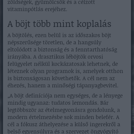
zöldségek, gyümölcsök és a célzott
vitaminpótlás erejéhez.
A böjt több mint koplalás
A böjtölés, ezen belül is az időszakos böjt
népszerűsége töretlen, de a hangsúly
eltolódott a biztonság és a fenntarthatóság
irányába. A drasztikus léböjtök orvosi
felügyelet nélkül kockázatosak lehetnek, de
léteznek olyan programok is, amelyek otthon
is biztonságosan követhetők. A cél nem az
éhezés, hanem a minőségi tápanyagbevitel.
„A böjt definíciója nem egységes, de a lényege
mindig ugyanaz: tudatos lemondás. Bár
legtöbbször az ételmegvonásra gondolunk, a
modern értelmezésbe sok minden belefér. A
cél a fókusz áthelyezése a külső ingerekről a
belső egyensúlyra és a szervezet öngyógyító