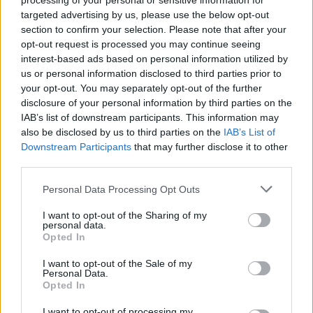
processing of your personal or sensitive information for
2026.08.07. 12:48
targeted advertising by us, please use the below opt-out
section to confirm your selection. Please note that after your
opt-out request is processed you may continue seeing
interest-based ads based on personal information utilized by
us or personal information disclosed to third parties prior to
your opt-out. You may separately opt-out of the further
disclosure of your personal information by third parties on the
IAB’s list of downstream participants. This information may
also be disclosed by us to third parties on the
IAB’s List of
Downstream Participants
that may further disclose it to other
third parties.
Please note that this website/app uses one or more Google
Personal Data Processing Opt Outs
services and may gather and store information including but
not limited to your visit or usage behaviour. You may click to
I want to opt-out of the Sharing of my
personal data.
grant or deny consent to Google and its third-party tags to
Magyar infláció 2026 július - rekord alacsony szinten a
Opted In
use your data for below specified purposes in below Google
drágulás!
consent section.
I want to opt-out of the Sale of my
2026.08.07. 09:28
Personal Data.
Opted In
I want to opt-out of processing my