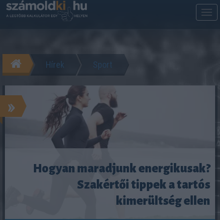
M
m
Hírek
Sport
»
Hogyan maradjunk energikusak?
Szakértői tippek a tartós
kimerültség ellen