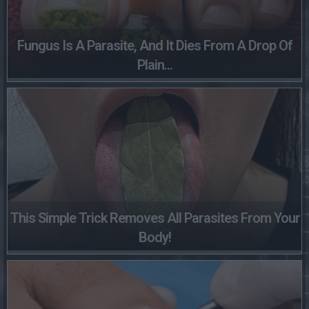
Fungus Is A Parasite, And It Dies From A Drop Of
Plain...
This Simple Trick Removes All Parasites From Your
Body!