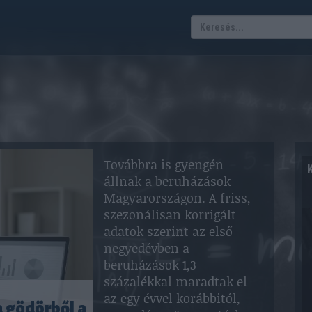
Továbbra is gyengén
állnak a beruházások
Magyarországon. A friss,
szezonálisan korrigált
adatok szerint az első
negyedévben a
beruházások 1,3
százalékkal maradtak el
az egy évvel korábbitól,
 gödörből a