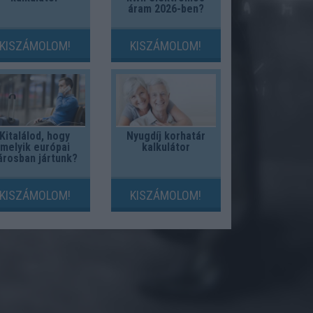
áram 2026-ben?
KISZÁMOLOM!
KISZÁMOLOM!
Kitalálod, hogy
Nyugdíj korhatár
melyik európai
kalkulátor
árosban jártunk?
KISZÁMOLOM!
KISZÁMOLOM!