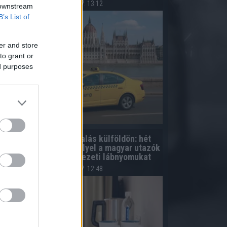
2026.08.07. 13:12
 downstream
B’s List of
er and store
to grant or
ed purposes
Fenntarthatóbb nyaralás külföldön: hét
gyszerű szokás, amellyel a magyar utazók
csökkenthetik környezeti lábnyomukat
2026.08.07. 12:48