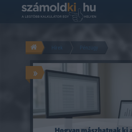
Hírek
Pénzügy
»
Hogyan mászhatnak ki a