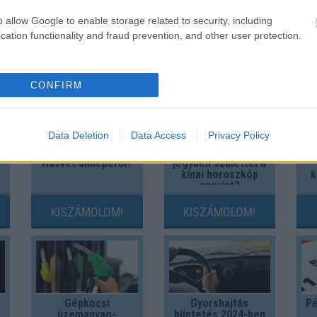
o allow Google to enable storage related to security, including
cation functionality and fraud prevention, and other user protection.
És 
CONFIRM
Data Deletion
Data Access
Privacy Policy
Mennyit tudsz
Melyik állatövi
Húsvét ünnepéről?
jegyben születtél a
kínai horoszkóp
k
szerint?
KISZÁMOLOM!
KISZÁMOLOM!
Gépkocsi
Gyorshajtás
Pé
üzemanyag-
büntetés 2024-ben