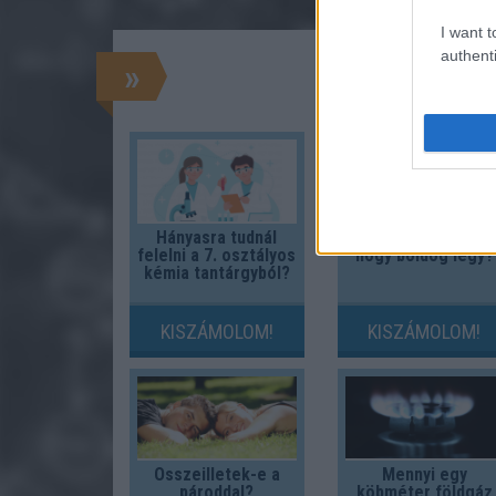
I want t
authenti
»
Hányasra tudnál
Hol kellene élned,
felelni a 7. osztályos
hogy boldog légy?
kémia tantárgyból?
KISZÁMOLOM!
KISZÁMOLOM!
Összeilletek-e a
Mennyi egy
pároddal?
köbméter földgáz