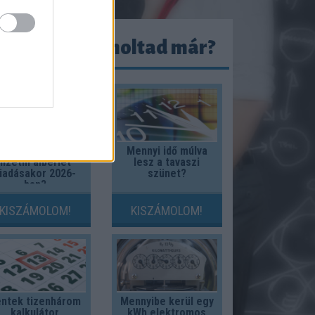
ezeket kiszámoltad már?
Mennyi adót kell
Mennyi idő múlva
fizetni albérlet
lesz a tavaszi
iadásakor 2026-
szünet?
ban?
KISZÁMOLOM!
KISZÁMOLOM!
ntek tizenhárom
Mennyibe kerül egy
kalkulátor
kWh elektromos