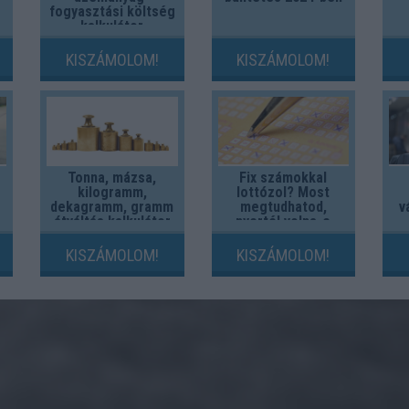
fogyasztási költség
kalkulátor
KISZÁMOLOM!
KISZÁMOLOM!
Tonna, mázsa,
Fix számokkal
kilogramm,
lottózol? Most
dekagramm, gramm
megtudhatod,
v
átváltás kalkulátor
nyertél volna-e
valaha!
KISZÁMOLOM!
KISZÁMOLOM!