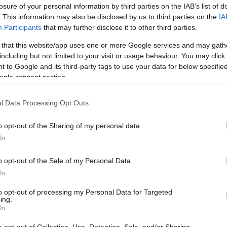
losure of your personal information by third parties on the IAB’s list of
. This information may also be disclosed by us to third parties on the
IA
lása és a nagy állami infrastrukturális
Participants
that may further disclose it to other third parties.
-korszerűsítések és a várható
 that this website/app uses one or more Google services and may gath
 a beruházásokat, hogy kijöjjenek a
including but not limited to your visit or usage behaviour. You may click 
t Németh Dávid arra számít, hogy 2026-ban
 to Google and its third-party tags to use your data for below specifi
tják meg a tavaly szintet.
ogle consent section.
l Data Processing Opt Outs
o opt-out of the Sharing of my personal data.
In
e
o opt-out of the Sale of my Personal Data.
In
to opt-out of processing my Personal Data for Targeted
No Poop For More Than 2 Days
ing.
ge
- It's The First Sign Of
In
o opt-out of Collection, Use, Retention, Sale, and/or Sharing