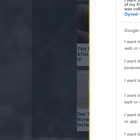
of my P
was col
Opted 
Google 
I want t
web or d
This Mixture ‘Burns’ Fungus 
After The Very First Use — T
It!
I want t
purpose
I want 
I want t
web or d
One Teaspoon And All The
I want t
Worms In The Body Die
or app.
Instantly
I want t