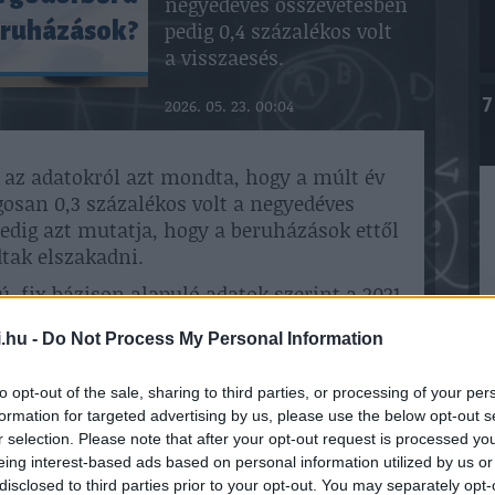
negyedéves összevetésben
pedig 0,4 százalékos volt
ruházások?
a visszaesés.
7
2026. 05. 23. 00:04
 az adatokról azt mondta, hogy a múlt év
gosan 0,3 százalékos volt a negyedéves
pedig azt mutatja, hogy a beruházások ettől
tak elszakadni.
, fix bázison alapuló adatok szerint a 2021-
ltak a pozitív tartományban a beruházások.
.hu -
Do Not Process My Personal Information
százalékkal maradtak el az öt évvel ezelőtti
egyedévben két számjegyű volt a lemaradás.
to opt-out of the sale, sharing to third parties, or processing of your per
övetkező időszakban a kiadott építési
formation for targeted advertising by us, please use the below opt-out s
esztések; a folyamatban lévő
r selection. Please note that after your opt-out request is processed y
BYD-gyár hozzájárulhat a beruházások
eing interest-based ads based on personal information utilized by us or
disclosed to third parties prior to your opt-out. You may separately opt-