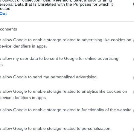
ersonal Data that Is Unrelated with the Purposes for which it
lected.
Out
consents
o allow Google to enable storage related to advertising like cookies on
evice identifiers in apps.
Off
Fungus Is A Parasite, And It
ry
Dies From A Drop Of Plain...
o allow my user data to be sent to Google for online advertising
s.
to allow Google to send me personalized advertising.
o allow Google to enable storage related to analytics like cookies on
evice identifiers in apps.
Stop Eating These 3 Foods
o allow Google to enable storage related to functionality of the website
That Are Known to Cause
Parasites
o allow Google to enable storage related to personalization.