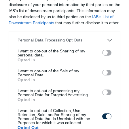
disclosure of your personal information by third parties on the
IAB’s list of downstream participants. This information may
also be disclosed by us to third parties on the
IAB’s List of
Downstream Participants
that may further disclose it to other
third parties.
Please note that this website/app uses one or more Google
Personal Data Processing Opt Outs
services and may gather and store information including but
not limited to your visit or usage behaviour. You may click to
I want to opt-out of the Sharing of my
personal data.
grant or deny consent to Google and its third-party tags to
Opted In
use your data for below specified purposes in below Google
consent section.
I want to opt-out of the Sale of my
Personal Data.
Opted In
I want to opt-out of processing my
Personal Data for Targeted Advertising.
Opted In
»
És ezeket kiszámoltad már?
I want to opt-out of Collection, Use,
Retention, Sale, and/or Sharing of my
Personal Data that Is Unrelated with the
Purposes for which it was collected.
Opted Out