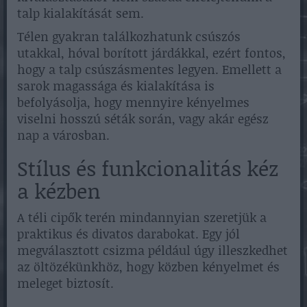
talp kialakítását sem.
Télen gyakran találkozhatunk csúszós
utakkal, hóval borított járdákkal, ezért fontos,
hogy a talp csúszásmentes legyen. Emellett a
sarok magassága és kialakítása is
befolyásolja, hogy mennyire kényelmes
viselni hosszú séták során, vagy akár egész
nap a városban.
Stílus és funkcionalitás kéz
a kézben
A téli cipők terén mindannyian szeretjük a
praktikus és divatos darabokat. Egy jól
megválasztott csizma például úgy illeszkedhet
az öltözékünkhöz, hogy közben kényelmet és
meleget biztosít.