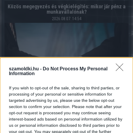
Közös megegyezés és végkielégítés: mikor jár pénz a
munkavállalónak?
2026.08.07. 14:54
szamoldki.hu -
Do Not Process My Personal
Information
If you wish to opt-out of the sale, sharing to third parties, or
processing of your personal or sensitive information for
targeted advertising by us, please use the below opt-out
section to confirm your selection. Please note that after your
7 módszer, ahogy a háztartások csökkenteni tudják a
opt-out request is processed you may continue seeing
villamos energia fogyasztásukat
interest-based ads based on personal information utilized by
2026.08.07. 13:25
us or personal information disclosed to third parties prior to
your opt-out. You may separately opt-out of the further