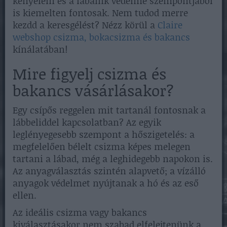
kényelem és a lábaink védelme szempontjából
is kiemelten fontosak. Nem tudod merre
kezdd a keresgélést? Nézz körül a
Claire
webshop csizma, bokacsizma és bakancs
kínálatában!
Mire figyelj csizma és
bakancs vásárlásakor?
Egy csípős reggelen mit tartanál fontosnak a
lábbeliddel kapcsolatban? Az egyik
leglényegesebb szempont a hőszigetelés: a
megfelelően bélelt csizma képes melegen
tartani a lábad, még a leghidegebb napokon is.
Az anyagválasztás szintén alapvető; a vízálló
anyagok védelmet nyújtanak a hó és az eső
ellen.
Az ideális csizma vagy bakancs
kiválasztásakor nem szabad elfelejtenünk a