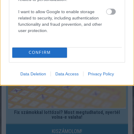
I want to allow Google to enable storage
related to security, including authentication
Férfi ruhaméret átváltás
functionality and fraud prevention, and other
user protection.
KISZÁMOLOM!
CONFIRM
Data Deletion
Data Access
Privacy Policy
Fix számokkal lottózol? Most megtudhatod, nyertél
volna-e valaha!
KISZÁMOLOM!