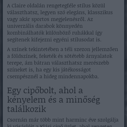
A Claire oldalán rengetegféle stílus közül
választhatsz, legyen szó elegáns, klasszikus
vagy akár sportos megjelenésről. Az
univerzális darabok könnyedén
kombinálhatók különböző ruhákkal így
segítenek kifejezni egyéni stílusodat is.
A színek tekintetében a téli szezon jellemzően
a földszínek, feketék és sötétebb árnyalatok
terepe, ám bátran választhatsz merészebb
színeket is, ha egy kis játékosságot
csempésznél a hideg mindennapokba.
Egy cipőbolt, ahol a
kényelem és a minőség
találkozik
Csornán már több mint harminc éve szolgálja
ki vásárlóit a Klári cipő üzlet, ahol rengeteg