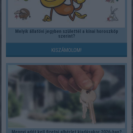
Melyik állatövi jegyben születtél a kínai horoszkóp
szerint?
KISZÁMOLOM!
Mennyi adót kell fizetni albérlet kiadásakor 2026-ban?