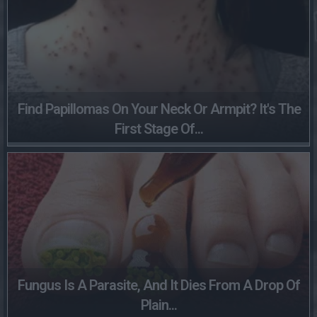
Find Papillomas On Your Neck Or Armpit? It's The
First Stage Of...
Fungus Is A Parasite, And It Dies From A Drop Of
Plain...