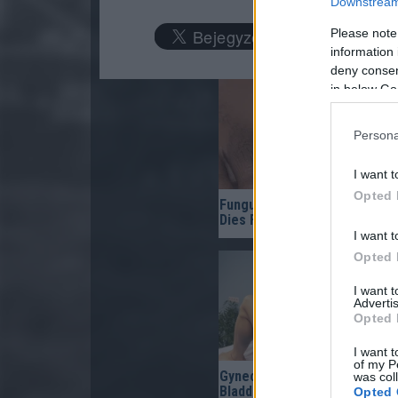
Downstream 
Please note
information 
deny consent
in below Go
Persona
I want t
Opted 
Fungus Is A Parasite, And It
Dies From A Drop Of Plain...
I want t
Opted 
I want 
Advertis
Opted 
I want t
of my P
Gynecologist in Columbus:
was col
Bladder Leakage After 50
Opted 