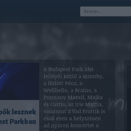
A Budapest Park idei
fellépői közül a Quimby,
a Halott Pénz, a
Wellhello, a Brains, a
Punnany Massif, Majka
és Curtis, az Irie Maffia,
valamint a Vad Fruttik is
épők lesznek
csak ezen a helyszínen
est Parkban
ad nyáron koncertet a