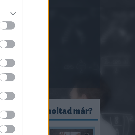
ezeket kiszámoltad már?