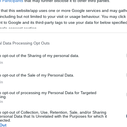
Participants
that may further disclose it to other third parties.
 that this website/app uses one or more Google services and may gath
including but not limited to your visit or usage behaviour. You may click 
 to Google and its third-party tags to use your data for below specifi
ogle consent section.
l Data Processing Opt Outs
o opt-out of the Sharing of my personal data.
In
5 Parasite-Causing Foods You
Should Stop Eating Right Now
o opt-out of the Sale of my Personal Data.
In
to opt-out of processing my Personal Data for Targeted
ing.
In
o opt-out of Collection, Use, Retention, Sale, and/or Sharing
ersonal Data that Is Unrelated with the Purposes for which it
Fungus Suffocates and Dies
lected.
When You Apply This at Night
Out