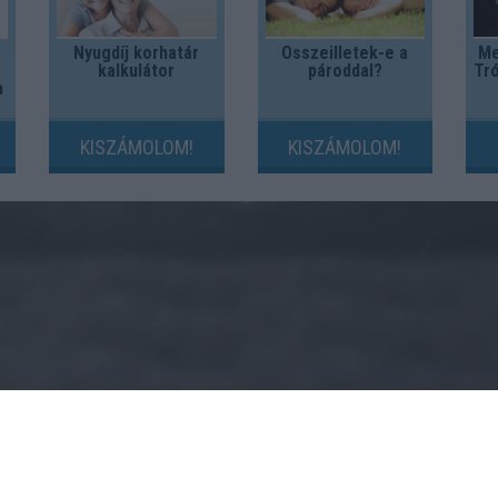
Nyugdíj korhatár
Összeilletek-e a
Me
kalkulátor
pároddal?
Tró
m
KISZÁMOLOM!
KISZÁMOLOM!