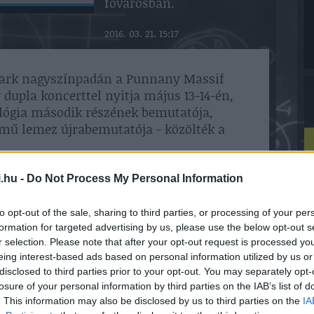
fővárosban.
2016. 03. 21. 15:17
 Park nagyszínpadán a Punnany Massif
y dupla koncerttel nyitja május 13-14-én,
ilógia második részének bemutatója,
ímű lemez újrabemutatója - közölték a
i énekesével szintén csak a Budapest
.hu -
Do Not Process My Personal Information
közül.
to opt-out of the sale, sharing to third parties, or processing of your per
formation for targeted advertising by us, please use the below opt-out s
már bejelentett külföldi felhozatalban
r selection. Please note that after your opt-out request is processed y
 "Gong" Marley, a Killswitch Engage, az
eing interest-based ads based on personal information utilized by us or
alkingból és a Scooter, utóbbi a
H
disclosed to third parties prior to your opt-out. You may separately opt-
Budapest Parkban.
é
losure of your personal information by third parties on the IAB’s list of
. This information may also be disclosed by us to third parties on the
IA