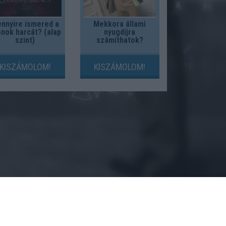
nnyire ismered a
Mekkora állami
nok harcát? (alap
nyugdíjra
szint)
számíthatok?
KISZÁMOLOM!
KISZÁMOLOM!