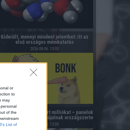
Kiderült, mennyi mindent jelenthet: itt az
első országos mémkutatás
2026.08.06. 13:05
sonal or
ection to
ou may
 personal
úsz lakóközösség nyert milliókat – panelok
out of the
s téglaépületek is megújulnak országszerte
 downstream
2026.08.06. 13:00
B’s List of