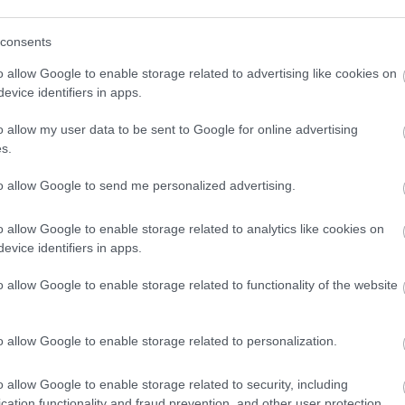
p
consents
o allow Google to enable storage related to advertising like cookies on
evice identifiers in apps.
o allow my user data to be sent to Google for online advertising
s.
Doctor From Columbus: Worms
to allow Google to send me personalized advertising.
Come Out Of You In The
p
Morning!
o allow Google to enable storage related to analytics like cookies on
evice identifiers in apps.
o allow Google to enable storage related to functionality of the website
És 
o allow Google to enable storage related to personalization.
o allow Google to enable storage related to security, including
cation functionality and fraud prevention, and other user protection.