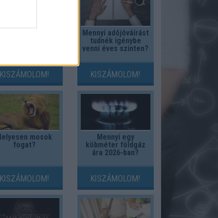
Gépkocsi
Mennyi adójóváírást
üzemanyag-
tudnék igénybe
gyasztási költség
venni éves szinten?
kalkulátor
KISZÁMOLOM!
KISZÁMOLOM!
Helyesen mosok
Mennyi egy
fogat?
köbméter földgáz
ára 2026-ban?
KISZÁMOLOM!
KISZÁMOLOM!