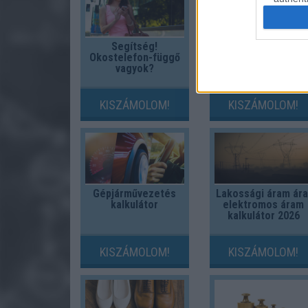
Segítség!
Fix számokkal
Okostelefon-függő
lottózol? Most
vagyok?
megtudhatod,
nyertél volna-e
valaha!
KISZÁMOLOM!
KISZÁMOLOM!
Gépjárművezetés
Lakossági áram ára
kalkulátor
elektromos áram
kalkulátor 2026
KISZÁMOLOM!
KISZÁMOLOM!