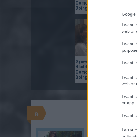
Comes Down to 1 Thing (Sto
Doing This)
Google 
I want t
web or d
I want t
purpose
Gynecologist in Columbus:
I want 
Bladder Leakage After 50
Comes Down to 1 Thing (Sto
Doing This)
I want t
web or d
I want t
or app.
»
I want t
I want t
authenti