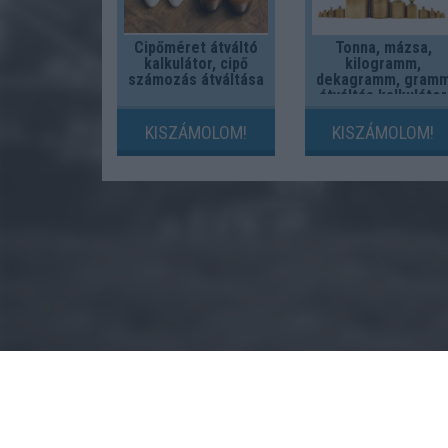
Cipőméret átváltó
Tonna, mázsa,
kalkulátor, cipő
kilogramm,
számozás átváltása
dekagramm, gram
átváltás kalkulátor
KISZÁMOLOM!
KISZÁMOLOM!