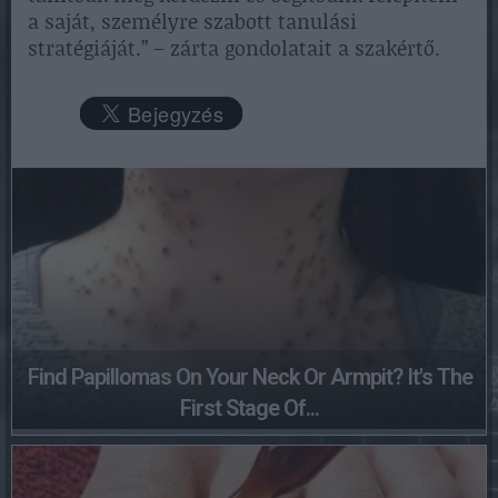
a saját, személyre szabott tanulási
stratégiáját.” – zárta gondolatait a szakértő.
Find Papillomas On Your Neck Or Armpit? It's The
First Stage Of...