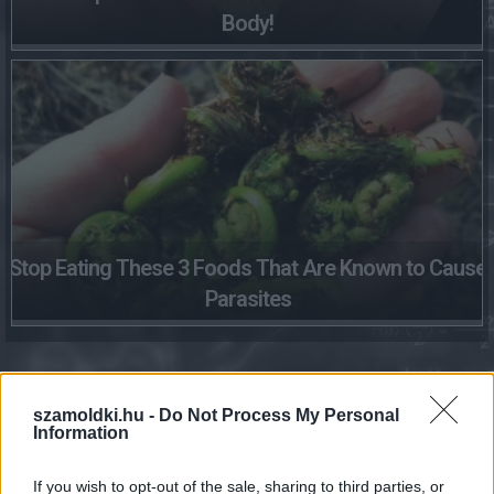
Body!
Stop Eating These 3 Foods That Are Known to Cause
Parasites
szamoldki.hu -
Do Not Process My Personal
Földgáz diktálás MVM: mérőállás-bejelentés,
Information
számlázás és gázárak érthetően
2026.08.05. 19:17
If you wish to opt-out of the sale, sharing to third parties, or