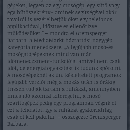
gépeket, legyen az egy mosógép, egy sütő vagy
egy hűtőszekrény– aminek segítségével akár
távolról is vezérelhetjük őket egy telefonos
applikációval, időzítve és ellenőrizve
működésüket.” – mondta el Gremsperger
Barbara, a MediaMarkt háztartási nagygép
kategória menedzsere. „A legújabb mosó-és
mosógatógépeknek mind van már
időmenedzsment-funkciója, amivel nem csak
időt, de energiafogyasztást is tudunk spórolni.
A mosógépeknél az ún. késleltetett programok
legújabb verziói még a mosás után is órákig
frissen tudják tartani a ruhákat, amennyiben
nincs idő azonnal kiteregetni, a mosó-
szárítógépek pedig egy programban végzik el
ezt a feladatot, így a ruhákat gyakorlatilag
csak el kell pakolni” – összegezte Gremsperger
Barbara.