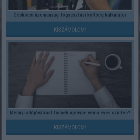
Gépkocsi üzemanyag-fogyasztási költség kalkulátor
KISZÁMOLOM!
Mennyi adójóváírást tudnék igénybe venni éves szinten?
KISZÁMOLOM!