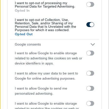
I want to opt-out of processing my
Personal Data for Targeted Advertising.
Opted In
I want to opt-out of Collection, Use,
Retention, Sale, and/or Sharing of my
Personal Data that Is Unrelated with the
Purposes for which it was collected.
Opted Out
Google consents
I want to allow Google to enable storage
Kiszámolták: nem igaz, hogy a magyarok csak az ár
related to advertising like cookies on web or
alapján döntenek
device identifiers in apps.
2026.08.05. 11:54
I want to allow my user data to be sent to
Google for online advertising purposes.
I want to allow Google to send me
personalized advertising.
I want to allow Google to enable storage
related to analytics like cookies on web or