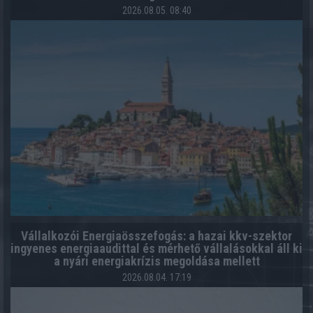
2026.08.05. 08:40
Vállalkozói Energiaösszefogás: a hazai kkv-szektor
ingyenes energiaaudittal és mérhető vállalásokkal áll ki
a nyári energiakrízis megoldása mellett
2026.08.04. 17:19