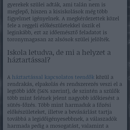
gyerekek szülei adták, ami talán nem is
meglepő, hiszen a kisiskolások még több
figyelmet igényelnek. A megkérdezettek közel
fele a reggeli előkészületekkel úszik el
leginkább, ezt az időemésztő feladatot is
toronymagasan az alsósok szülei jelölték.
Iskola letudva, de mi a helyzet a
háztartással?
A
háztartással kapcsolatos teendők
közül a
rendrakás, elpakolás és rendszerezés veszi el a
legtöbb időt (56% szerint), de szintén a szülők
több mint felének jelent nagyobb időkiesést a
sütés-főzés. Több mint harmaduk a főzési
előkészületeket, illetve a bevásárlást tartja
továbbá a legidőigényesebbnek, a válaszadók
harmada pedig a mosogatást, valamint a