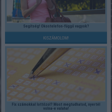
Segítség! Okostelefon-függő vagyok?
KISZÁMOLOM!
Fix számokkal lottózol? Most megtudhatod, nyertél
volna-e valaha!