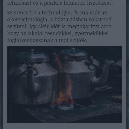
felmosást és a piszkos felületek tisztítását.
Szerencsére a technológia, és ma már az
okostechnológia, a háztartásban sokat tud
segíteni, így akár időt is megtakarítva arra,
hogy az iskolai teendőkkel, gyermekükkel
foglalkozhassanak a mai szülők.