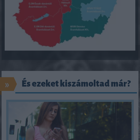
»
És ezeket kiszámoltad már?