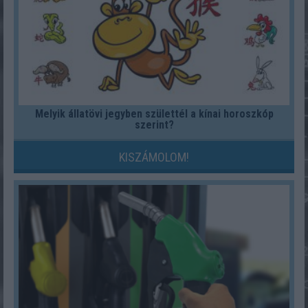
Melyik állatövi jegyben születtél a kínai horoszkóp
szerint?
KISZÁMOLOM!