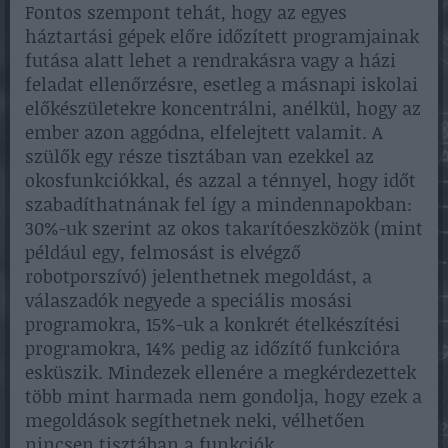
Fontos szempont tehát, hogy az egyes
háztartási gépek előre időzített programjainak
futása alatt lehet a rendrakásra vagy a házi
feladat ellenőrzésre, esetleg a másnapi iskolai
előkészületekre koncentrálni, anélkül, hogy az
ember azon aggódna, elfelejtett valamit. A
szülők egy része tisztában van ezekkel az
okosfunkciókkal, és azzal a ténnyel, hogy időt
szabadíthatnának fel így a mindennapokban:
30%-uk szerint az okos takarítóeszközök (mint
például egy, felmosást is elvégző
robotporszívó) jelenthetnek megoldást, a
válaszadók negyede a speciális mosási
programokra, 15%-uk a konkrét ételkészítési
programokra, 14% pedig az időzítő funkcióra
esküszik. Mindezek ellenére a megkérdezettek
több mint harmada nem gondolja, hogy ezek a
megoldások segíthetnek neki, vélhetően
nincsen tisztában a funkciók