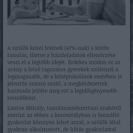
A szülők közel felének (47%-nak) a közös
tanulás, illetve a házifeladatok ellenőrzése
veszi el a legtöbb idejét. Érdekes módon ez az
arány a felső tagozatos gyerekek szüleinél a
legmagasabb, de a középiskolások esetében is
jelentős számú szülő, a megkérdezettek
harmada jelölte meg ezt a legidőigényesebb
teendőként.
Lantos Mihály, tanulásmódszertani szakértő
szerint az ebben a korosztályban is fennálló
gyakorlat könnyen lehet azzal, a szülők által
gyakran alkalmazott, de hibás gyakorlattal