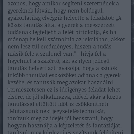
azonos, hogy amikor segíteni szeretnének a
gyereknek látván, hogy nem boldogul,
gyakorlatilag elvégzik helyette a feladatot: „A
közös tanulás által a gyerek a megszerzett
tudásnak legfeljebb a felét birtokolja, és ha
másnap be kell számolnia az iskolában, akkor
nem lesz túl eredményes, hiszen a tudás
másik fele a szülőnél van.” - hívja fel a
figyelmet a szakértő, aki az ilyen jellegű
tanulás helyett azt javasolja, hogy a szülők
inkább tanulási eszközöket adjanak a gyerek
kezébe, és tanítsák meg azokat használni.
Természetesen ez is időigényes feladat lehet
elsőre, de jól alkalmazva, idővel akár a közös
tanulással eltöltött időt is csökkentheti
„Mutassunk neki jegyzeteléstechnikát,
tanítsuk meg az idejét jól beosztani, hogy
hogyan használja a képzeletét és fantáziáját,
tanítsuk meg kérdezni és segítsünk felépíteni