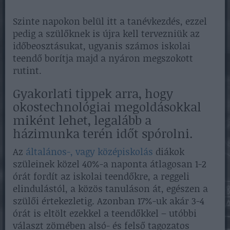
Szinte napokon belül itt a tanévkezdés, ezzel
pedig a szülőknek is újra kell tervezniük az
időbeosztásukat, ugyanis számos iskolai
teendő borítja majd a nyáron megszokott
rutint.
Gyakorlati tippek arra, hogy
okostechnológiai megoldásokkal
miként lehet, legalább a
házimunka terén időt spórolni.
Az
általános-, vagy középiskolás
diákok
szüleinek közel 40%-a naponta átlagosan 1-2
órát fordít az iskolai teendőkre, a reggeli
elindulástól, a közös tanuláson át, egészen a
szülői értekezletig. Azonban 17%-uk akár 3-4
órát is eltölt ezekkel a teendőkkel – utóbbi
választ zömében alsó- és felső tagozatos