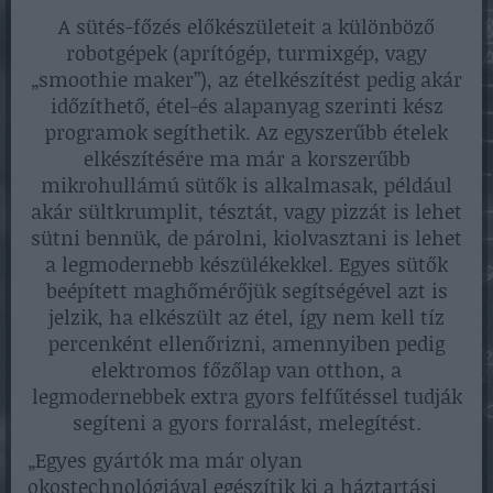
A sütés-főzés előkészületeit a különböző
robotgépek (aprítógép, turmixgép, vagy
„smoothie maker”), az ételkészítést pedig akár
időzíthető, étel-és alapanyag szerinti kész
programok segíthetik. Az egyszerűbb ételek
elkészítésére ma már a korszerűbb
mikrohullámú sütők is alkalmasak, például
akár sültkrumplit, tésztát, vagy pizzát is lehet
sütni bennük, de párolni, kiolvasztani is lehet
a legmodernebb készülékekkel. Egyes sütők
beépített maghőmérőjük segítségével azt is
jelzik, ha elkészült az étel, így nem kell tíz
percenként ellenőrizni, amennyiben pedig
elektromos főzőlap van otthon, a
legmodernebbek extra gyors felfűtéssel tudják
segíteni a gyors forralást, melegítést.
„Egyes gyártók ma már olyan
okostechnológiával egészítik ki a háztartási