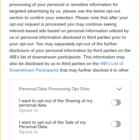
processing of your personal or sensitive information for
targeted advertising by us, please use the below opt-out
section to confirm your selection. Please note that after your
opt-out request is processed you may continue seeing
interest-based ads based on personal information utilized by
us or personal information disclosed to third parties prior to
your opt-out. You may separately opt-out of the further
disclosure of your personal information by third parties on the
IAB’s list of downstream participants. This information may
also be disclosed by us to third parties on the
IAB’s List of
Downstream Participants
that may further disclose it to other
third parties.
Please note that this website/app uses one or more Google
Personal Data Processing Opt Outs
services and may gather and store information including but
not limited to your visit or usage behaviour. You may click to
I want to opt-out of the Sharing of my
Több adó- és vámszabály is módosul július 31-től
personal data.
grant or deny consent to Google and its third-party tags to
2026.08.05. 14:03
Opted In
use your data for below specified purposes in below Google
consent section.
I want to opt-out of the Sale of my
Personal Data.
Opted In