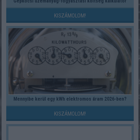
Gépkocsi üzemanyag-fogyasztási költség kalkulátor
KISZÁMOLOM!
Mennyibe kerül egy kWh elektromos áram 2026-ben?
KISZÁMOLOM!