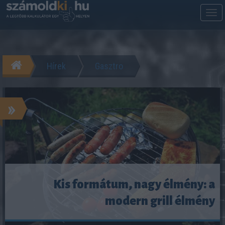
M
m
Hírek
Gasztro
»
Kis formátum, nagy élmény: a
modern grill élmény