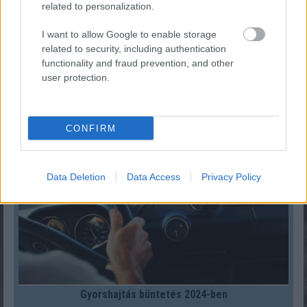
related to personalization.
I want to allow Google to enable storage
related to security, including authentication
functionality and fraud prevention, and other
Fix számokkal lottózol? Most megtudhatod, nyertél
user protection.
volna-e valaha!
KISZÁMOLOM!
CONFIRM
Data Deletion
Data Access
Privacy Policy
Gyorshajtás büntetés 2024-ben