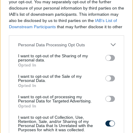
2026.08.07. 09:28
your opt-out. You may separately opt-out of the further
disclosure of your personal information by third parties on the
IAB’s list of downstream participants. This information may
also be disclosed by us to third parties on the
IAB’s List of
Downstream Participants
that may further disclose it to other
third parties.
Please note that this website/app uses one or more Google
Personal Data Processing Opt Outs
services and may gather and store information including but
not limited to your visit or usage behaviour. You may click to
I want to opt-out of the Sharing of my
personal data.
grant or deny consent to Google and its third-party tags to
Opted In
use your data for below specified purposes in below Google
consent section.
I want to opt-out of the Sale of my
Personal Data.
Opted In
I want to opt-out of processing my
Personal Data for Targeted Advertising.
Opted In
»
És ezeket kiszámoltad már?
I want to opt-out of Collection, Use,
Retention, Sale, and/or Sharing of my
Personal Data that Is Unrelated with the
Purposes for which it was collected.