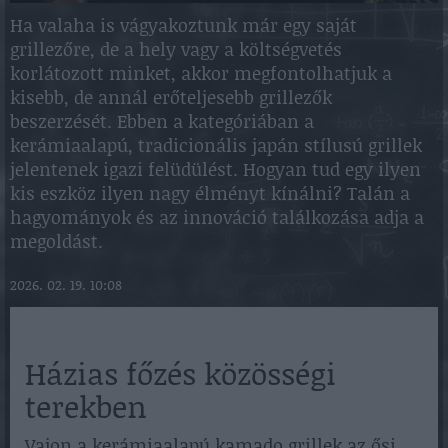
Ha valaha is vágyakoztunk már egy saját
grillezőre, de a hely vagy a költségvetés
korlátozott minket, akkor megfontolhatjuk a
kisebb, de annál erőteljesebb grillezők
beszerzését. Ebben a kategóriában a
kerámiaalapú, tradicionális japán stílusú grillek
jelentenek igazi felüdülést. Hogyan tud egy ilyen
kis eszköz ilyen nagy élményt kínálni? Talán a
hagyományok és az innováció találkozása adja a
megoldást.
2026. 02. 19. 10:08
Házias főzés közösségi
terekben
Vajon a kerámiaalapú kamado grillek az ősi