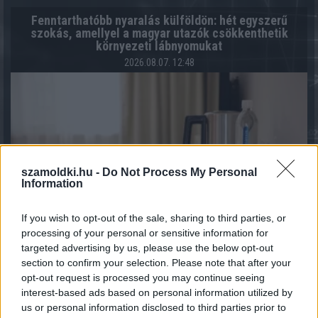
Fenntarthatóbb nyaralás külföldön: hét egyszerű
szokás, amellyel a magyar utazók csökkenthetik
környezeti lábnyomukat
2026.08.07. 12:48
szamoldki.hu -
Do Not Process My Personal
Information
If you wish to opt-out of the sale, sharing to third parties, or
processing of your personal or sensitive information for
targeted advertising by us, please use the below opt-out
section to confirm your selection. Please note that after your
opt-out request is processed you may continue seeing
Magyar infláció 2026 július - rekord alacsony szinten a
interest-based ads based on personal information utilized by
drágulás!
us or personal information disclosed to third parties prior to