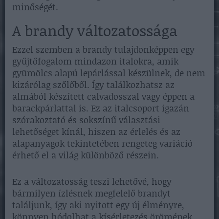
minőségét.
A brandy változatossága
Ezzel szemben a brandy tulajdonképpen egy
gyűjtőfogalom mindazon italokra, amik
gyümölcs alapú lepárlással készülnek, de nem
kizárólag szőlőből. Így találkozhatsz az
almából készített calvadosszal vagy éppen a
barackpárlattal is. Ez az italcsoport igazán
szórakoztató és sokszínű választási
lehetőséget kínál, hiszen az érlelés és az
alapanyagok tekintetében rengeteg variáció
érhető el a világ különböző részein.
Ez a változatosság teszi lehetővé, hogy
bármilyen ízlésnek megfelelő brandyt
találjunk, így aki nyitott egy új élményre,
könnyen hódolhat a kísérletezés örömének.