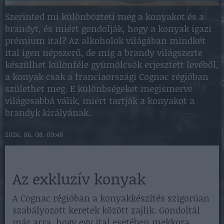
Szerinted mi különbözteti meg a konyakot és a
brandyt, és miért gondolják, hogy a konyak igazi
prémium ital? Az alkoholok világában mindkét
ital igen népszerű, de míg a brandy világszerte
készülhet különféle gyümölcsök erjesztett levéből,
a konyak csak a franciaországi Cognac régióban
születhet meg. E különbségeket megismerve
világosabbá válik, miért tartják a konyakot a
brandyk királyának.
2026. 06. 08. 09:48
Az exkluzív konyak
A Cognac régióban a konyakkészítés szigorúan
szabályozott keretek között zajlik. Gondoltál
már arra, hogy egy ital esetében mekkora