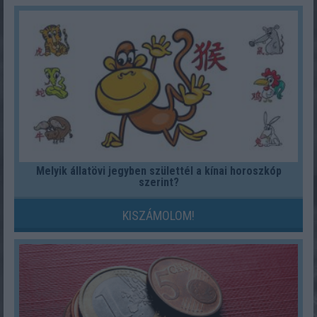
Melyik állatövi jegyben születtél a kínai horoszkóp
szerint?
KISZÁMOLOM!