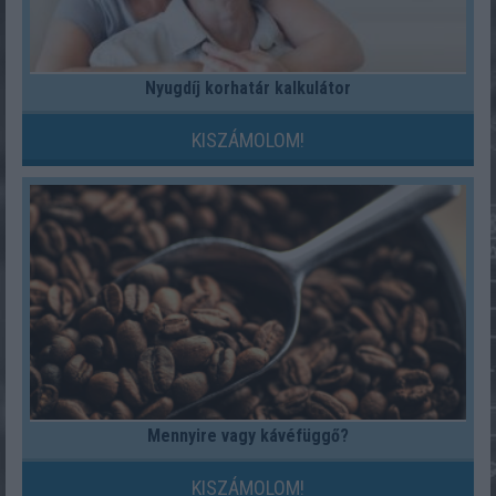
Nyugdíj korhatár kalkulátor
KISZÁMOLOM!
Mennyire vagy kávéfüggő?
KISZÁMOLOM!