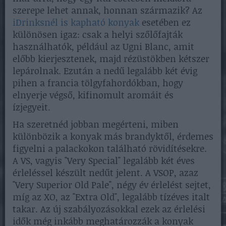
szerepe lehet annak, honnan származik? Az
iDrinksnél is kapható konyak
esetében ez
különösen igaz: csak a helyi szőlőfajták
használhatók, például az Ugni Blanc, amit
előbb kierjesztenek, majd rézüstökben kétszer
lepárolnak. Ezután a nedű legalább két évig
pihen a francia tölgyfahordókban, hogy
elnyerje végső, kifinomult aromáit és
ízjegyeit.
Ha szeretnéd jobban megérteni, miben
különbözik a konyak más brandyktől, érdemes
figyelni a palackokon található rövidítésekre.
A VS, vagyis "Very Special" legalább két éves
érleléssel készült nedűt jelent. A VSOP, azaz
"Very Superior Old Pale", négy év érlelést sejtet,
míg az XO, az "Extra Old", legalább tízéves italt
takar. Az új szabályozásokkal ezek az érlelési
idők még inkább meghatározzák a konyak