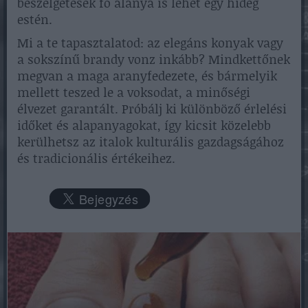
beszélgetések fő alanya is lehet egy hideg
estén.
Mi a te tapasztalatod: az elegáns konyak vagy
a sokszínű brandy vonz inkább? Mindkettőnek
megvan a maga aranyfedezete, és bármelyik
mellett teszed le a voksodat, a minőségi
élvezet garantált. Próbálj ki különböző érlelési
időket és alapanyagokat, így kicsit közelebb
kerülhetsz az italok kulturális gazdagságához
és tradicionális értékeihez.