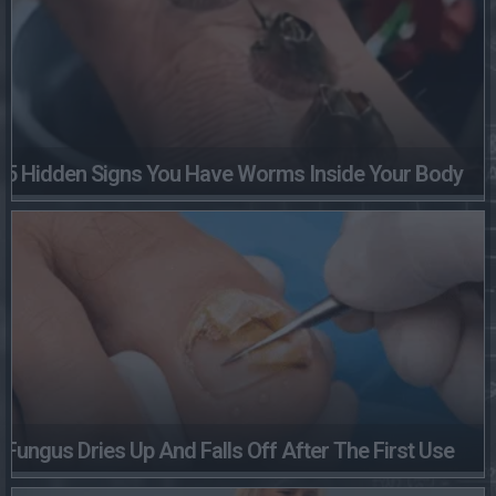
5 Hidden Signs You Have Worms Inside Your Body
Fungus Dries Up And Falls Off After The First Use