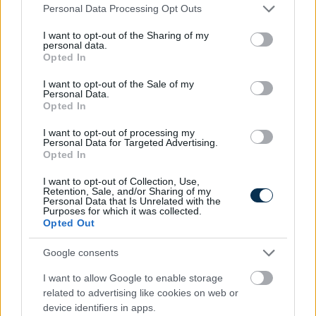
Please note that this website/app uses one or more Google
Personal Data Processing Opt Outs
services and may gather and store information including but
not limited to your visit or usage behaviour. You may click to
I want to opt-out of the Sharing of my
personal data.
grant or deny consent to Google and its third-party tags to
Opted In
use your data for below specified purposes in below Google
consent section.
»
I want to opt-out of the Sale of my
És ezeket kiszámoltad már?
Personal Data.
Opted In
I want to opt-out of processing my
Personal Data for Targeted Advertising.
Opted In
I want to opt-out of Collection, Use,
Retention, Sale, and/or Sharing of my
Personal Data that Is Unrelated with the
Purposes for which it was collected.
Opted Out
Google consents
I want to allow Google to enable storage
Mekkora állami nyugdíjra számíthatok?
related to advertising like cookies on web or
device identifiers in apps.