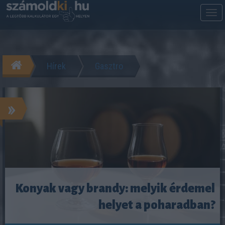
M
m
Hírek
Gasztro
»
Konyak vagy brandy: melyik érdemel
helyet a poharadban?