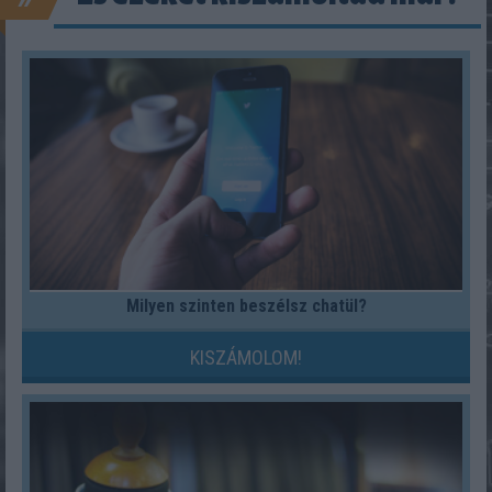
Milyen szinten beszélsz chatül?
KISZÁMOLOM!