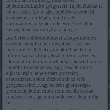
fájdalomcsillapító gyógyszert, injekciókúrát ír
fel a részére (pl. idegbecsípődés a deréktáji
szakaszon, lumbágó), majd ezzel
párhuzamosan szakrendelésre és további
kivizsgálásokra irányítja a beteget.
„Az életkor előrehaladtával a hagyományos
orvoslás azonban két megoldást tud csak
nyújtani: térdízületi gondoknál például a
műtéti szakaszt megelőzően rendszeres és
időnként fájdalmas injekciókat, közvetlenül az
ízületbe fecskendezve, vagy később műtéti
eljárás útján behelyezett protézist,
csavarozást. Sokan ódzkodnak az erős
gyógyszerektől, vagy az erős gyomorégés,
gyomorfájdalom miatt nem szedik azokat
rendszeresen, így a hatásuk csak ideig-óráig
tart.