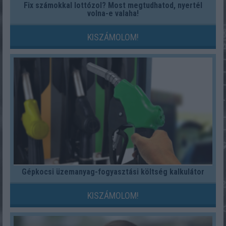
Fix számokkal lottózol? Most megtudhatod, nyertél
volna-e valaha!
KISZÁMOLOM!
Gépkocsi üzemanyag-fogyasztási költség kalkulátor
KISZÁMOLOM!