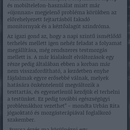
és mobiltelefon-használat miatt már
»újonnan« megjelenő probléma körükben az
előrehelyezett fejtartásból fakadó
monitornyak és a kéztőalagút szindróma.
Az igazi gond az, hogy a napi szintű ismétlődő
terhelés mellett igen nehéz feladat a folyamat
megállítása, még rendszeres testmozgás
mellett is. A már kialakult elváltozások egy
része pedig általában ebben a korban már
nem visszafordítható, a kezdetben enyhe
fájdalmak egyre erősebbé válnak, melyek
hatására önkéntelenül megváltozik a
testtartás, és egyenetlenül kezdjük el terhelni
a testünket. Ez pedig további egészségügyi
problémákhoz vezethet” – mondta Urbán Rita
jógaoktató és mozgásterápiával foglalkozó
szakember.
„Furcsa érzés ma körülnézni egy