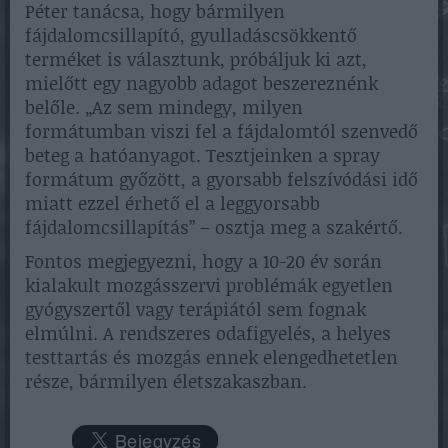
Péter tanácsa, hogy bármilyen
fájdalomcsillapító, gyulladáscsökkentő
terméket is választunk, próbáljuk ki azt,
mielőtt egy nagyobb adagot beszereznénk
belőle. „Az sem mindegy, milyen
formátumban viszi fel a fájdalomtól szenvedő
beteg a hatóanyagot. Tesztjeinken a spray
formátum győzött, a gyorsabb felszívódási idő
miatt ezzel érhető el a leggyorsabb
fájdalomcsillapítás” – osztja meg a szakértő.
Fontos megjegyezni, hogy a 10-20 év során
kialakult mozgásszervi problémák egyetlen
gyógyszertől vagy terápiától sem fognak
elmúlni. A rendszeres odafigyelés, a helyes
testtartás és mozgás ennek elengedhetetlen
része, bármilyen életszakaszban.