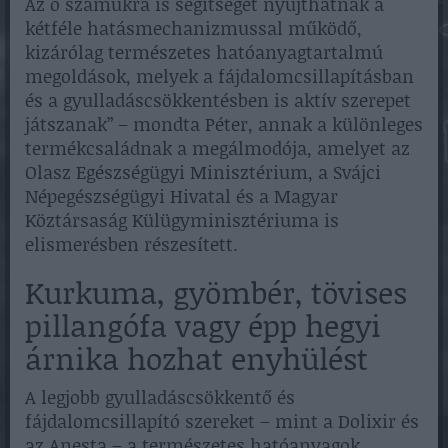
Az ő számukra is segítséget nyújthatnak a
kétféle hatásmechanizmussal működő,
kizárólag természetes hatóanyagtartalmú
megoldások, melyek a fájdalomcsillapításban
és a gyulladáscsökkentésben is aktív szerepet
játszanak” – mondta Péter, annak a különleges
termékcsaládnak a megálmodója, amelyet az
Olasz Egészségügyi Minisztérium, a Svájci
Népegészségügyi Hivatal és a Magyar
Köztársaság Külügyminisztériuma is
elismerésben részesített.
Kurkuma, gyömbér, tövises
pillangófa vagy épp hegyi
árnika hozhat enyhülést
A legjobb gyulladáscsökkentő és
fájdalomcsillapító szereket – mint a Dolixir és
az Anesta – a természetes hatóanyagok