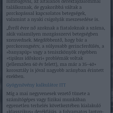
lumbágóval, az általános derékfájdalommal
találkoznak, de gyakoribbá váltak a
porckopással kapcsolatos betegségek,
valamint a nyaki csigolyák meszesedése is.
„Évről évre nő azoknak a fiataloknak a száma,
akik valamilyen mozgásszervi betegségben
szenvednek. Megdöbbentő, hogy bár a
porckorongsérv, a súlyosabb gerincferdülés, a
»banyapúp« vagy a teniszkönyök régebben
»tipikus időskori« problémák voltak
(jellemzően 60 év felett), ma már a 35–40+
korosztály is jóval nagyobb arányban érintett
ezekben.
Gyógynövény kalkulátor ITT
Míg a mai negyvenesek vezető tünete a
számítógépes vagy fizikai munkában
egyenetlen terhelés következtében kialakuló
»klasszikus« derékfájás, a folyamatos laptop-