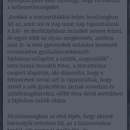
a kellemetlenségeket.
„Ezekkel a statisztikákkal teljes összhangban
áll az, amit mi is nap mint nap tapasztalunk.
A hát- és derékfájdalom mindkét nemet érinti,
de egyre több az olyan megkeresés, amiben
már 12–14 éves gyermekek számára keresnek
természetes gyulladáscsökkentőt,
fájdalomcsillapítót a szülők, nagyszülők” –
tette hozzá Horváth Péter, a NaturPrime
csoport alapítója, aki elmondta, hogy a
felmérések során azt is tapasztalták, hogy
mivel a nők gyakrabban járnak orvoshoz és
szűrővizsgálatokra, előbb fény derül esetükben
a fájdalom valódi okára.
Általánosságban az első lépés, hogy akinek
bármelyik testrésze fáj, az a háziorvoshoz
fordul, aki azonnal gyulladás- és