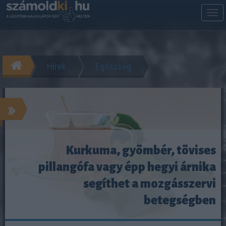
M
m
Hírek
Egészség
»
Kurkuma, gyömbér, tövises
pillangófa vagy épp hegyi árnika
segíthet a mozgásszervi
betegségben