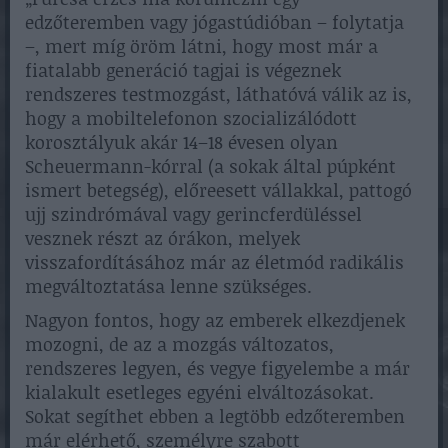
edzőteremben vagy jógastúdióban – folytatja
–, mert míg öröm látni, hogy most már a
fiatalabb generáció tagjai is végeznek
rendszeres testmozgást, láthatóvá válik az is,
hogy a mobiltelefonon szocializálódott
korosztályuk akár 14–18 évesen olyan
Scheuermann-kórral (a sokak által púpként
ismert betegség), előreesett vállakkal, pattogó
ujj szindrómával vagy gerincferdüléssel
vesznek részt az órákon, melyek
visszafordításához már az életmód radikális
megváltoztatása lenne szükséges.
Nagyon fontos, hogy az emberek elkezdjenek
mozogni, de az a mozgás változatos,
rendszeres legyen, és vegye figyelembe a már
kialakult esetleges egyéni elváltozásokat.
Sokat segíthet ebben a legtöbb edzőteremben
már elérhető, személyre szabott