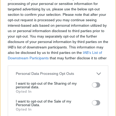
processing of your personal or sensitive information for
targeted advertising by us, please use the below opt-out
section to confirm your selection. Please note that after your
opt-out request is processed you may continue seeing
interest-based ads based on personal information utilized by
us or personal information disclosed to third parties prior to
your opt-out. You may separately opt-out of the further
disclosure of your personal information by third parties on the
IAB’s list of downstream participants. This information may
A legtöbb mikroműanyag az eldobható ételdobozokból
also be disclosed by us to third parties on the
IAB’s List of
kerül az ebédünkbe
Downstream Participants
that may further disclose it to other
2026.08.09. 09:00
third parties.
Please note that this website/app uses one or more Google
Personal Data Processing Opt Outs
services and may gather and store information including but
not limited to your visit or usage behaviour. You may click to
I want to opt-out of the Sharing of my
personal data.
grant or deny consent to Google and its third-party tags to
Opted In
use your data for below specified purposes in below Google
consent section.
I want to opt-out of the Sale of my
Personal Data.
Opted In