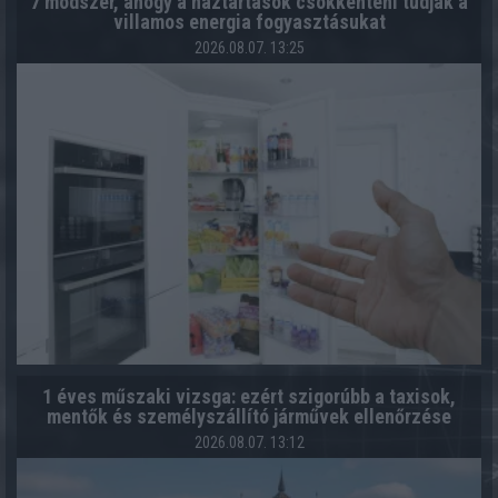
7 módszer, ahogy a háztartások csökkenteni tudják a
villamos energia fogyasztásukat
2026.08.07. 13:25
1 éves műszaki vizsga: ezért szigorúbb a taxisok,
mentők és személyszállító járművek ellenőrzése
2026.08.07. 13:12