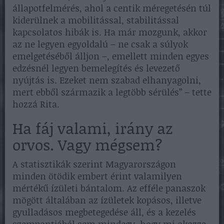
állapotfelmérés, ahol a centik méregetésén túl
kiderülnek a mobilitással, stabilitással
kapcsolatos hibák is. Ha már mozgunk, akkor
az ne legyen egyoldalú – ne csak a súlyok
emelgetéséből álljon –, emellett minden egyes
edzésnél legyen bemelegítés és levezető
nyújtás is. Ezeket nem szabad elhanyagolni,
mert ebből származik a legtöbb sérülés” – tette
hozzá Rita.
Ha fáj valami, irány az
orvos. Vagy mégsem?
A statisztikák szerint Magyarországon
minden ötödik embert érint valamilyen
mértékű ízületi bántalom. Az efféle panaszok
mögött általában az ízületek kopásos, illetve
gyulladásos megbetegedése áll, és a kezelés
szempontjából sem mindegy, hogy mi okozza