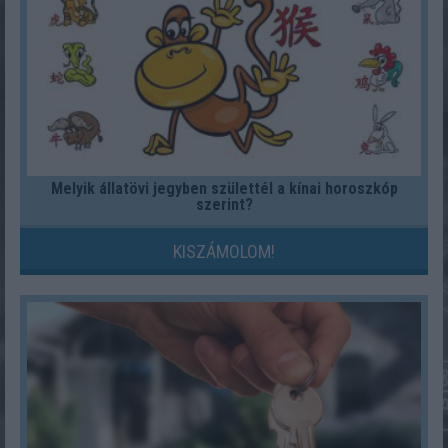
Melyik állatövi jegyben születtél a kínai horoszkóp
szerint?
KISZÁMOLOM!