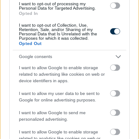
I want to opt-out of processing my
Personal Data for Targeted Advertising.
Opted In
I want to opt-out of Collection, Use,
Retention, Sale, and/or Sharing of my
Personal Data that Is Unrelated with the
Purposes for which it was collected.
Opted Out
Meddig érvényes ma egy magyar útlevél? Mutatjuk a
Google consents
pontos szabályokat
2026.08.08. 09:46
I want to allow Google to enable storage
related to advertising like cookies on web or
device identifiers in apps.
I want to allow my user data to be sent to
Google for online advertising purposes.
I want to allow Google to send me
personalized advertising.
I want to allow Google to enable storage
related to analytics like cookies on web or