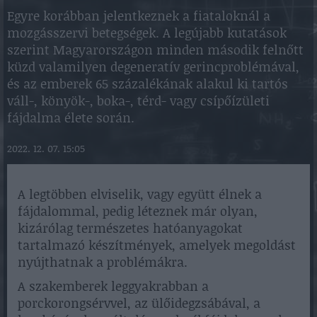
Egyre korábban jelentkeznek a fiataloknál a
mozgásszervi betegségek. A legújabb kutatások
szerint Magyarországon minden második felnőtt
küzd valamilyen degeneratív gerincproblémával,
és az emberek 65 százalékának alakul ki tartós
váll-, könyök-, boka-, térd- vagy csípőízületi
fájdalma élete során.
2022. 12. 07. 15:05
A legtöbben elviselik, vagy együtt élnek a
fájdalommal, pedig léteznek már olyan,
kizárólag természetes hatóanyagokat
tartalmazó készítmények, amelyek megoldást
nyújthatnak a problémákra.
A szakemberek leggyakrabban a
porckorongsérvvel, az ülőidegzsábával, a