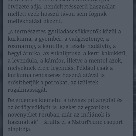
ötvözete adja. Rendeltetésszerű használat
mellett ezek hosszú távon sem fognak
mellékhatást okozni.
„A természetes gyulladáscsökkentők közül a
kurkuma, a gyömbér, a vadgesztenye, a
rozmaring, a kamilla, a fekete nadálytő, a
hegyi árnika, az eukaliptusz, a kerti kakukkfű,
a levendula, a kámfor, illetve a mentol azok,
melyeknek ereje legendás. Például csak a
kurkuma rendszeres használatával is
erősíthetjük a porcokat, az ízületek
rugalmasságát.
De érdemes kiemelni a tövises pillangófát és
az ördögcsáklyát is. Ezeket az egzotikus
növényeket Peruban már az indiánok is
használták" – árulta el a NaturPrime csoport
alapítója.