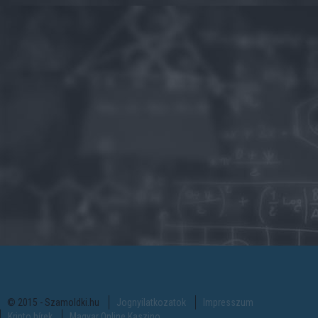
© 2015 - Szamoldki.hu
Jognyilatkozatok
Impresszum
Kripto hírek
Magyar Online Kaszino