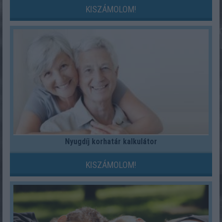
KISZÁMOLOM!
Nyugdíj korhatár kalkulátor
KISZÁMOLOM!