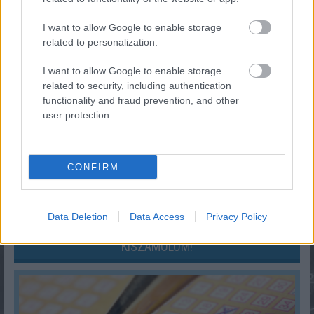
»
És ezeket kiszámoltad már?
I want to allow Google to enable storage
related to personalization.
I want to allow Google to enable storage
related to security, including authentication
functionality and fraud prevention, and other
user protection.
CONFIRM
Segítség! Okostelefon-függő vagyok?
Data Deletion
Data Access
Privacy Policy
KISZÁMOLOM!