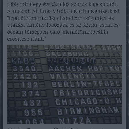
több mint egy évszázados szoros kapcsolatát.
A Turkish Airlines várója a Narita Nemzetközi
Repülőtéren tükrözi elkötelezettségünket az
utazási élmény fokozása és az ázsiai-csendes-
óceáni térségben való jelenlétünk további
erősítése iránt.”