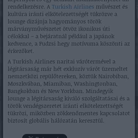
rendelkezésre. A
Turkish Airlines
művészet és
kultúra iránti elkötelezettségét tükrözve a
lounge dizájnja hagyományos török
márványművészetet ötvöz ikonikus úti
célokkal – a bejáratnál például a japánok
kedvence, a Fudzsi hegy motívuma köszönti az
érkezőket.
A Turkish Airlines naritai várótermével a
légitársaság már hét exkluzív várót üzemeltet
nemzetközi repülőtereken, köztük Nairobiban,
Moszkvában, Miamiban, Washingtonban,
Bangkokban és New Yorkban. Mindegyik
lounge a légitársaság kiváló szolgáltatásai és a
török vendégszeretet iránti elkötelezettségét
tükrözi, miközben zökkenőmentes kapcsolatot
biztosít globális hálózatán keresztül.