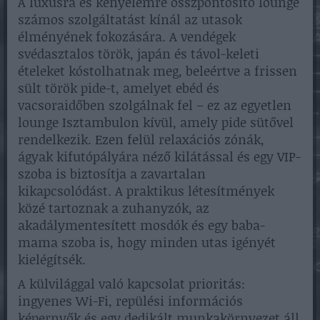
A luxusra és kényelemre összpontosító lounge
számos szolgáltatást kínál az utasok
élményének fokozására. A vendégek
svédasztalos török, japán és távol-keleti
ételeket kóstolhatnak meg, beleértve a frissen
sült török pide-t, amelyet ebéd és
vacsoraidőben szolgálnak fel – ez az egyetlen
lounge Isztambulon kívül, amely pide sütővel
rendelkezik. Ezen felül relaxációs zónák,
ágyak kifutópályára néző kilátással és egy VIP-
szoba is biztosítja a zavartalan
kikapcsolódást. A praktikus létesítmények
közé tartoznak a zuhanyzók, az
akadálymentesített mosdók és egy baba-
mama szoba is, hogy minden utas igényét
kielégítsék.
A külvilággal való kapcsolat prioritás:
ingyenes Wi-Fi, repülési információs
képernyők és egy dedikált munkakörnyezet áll