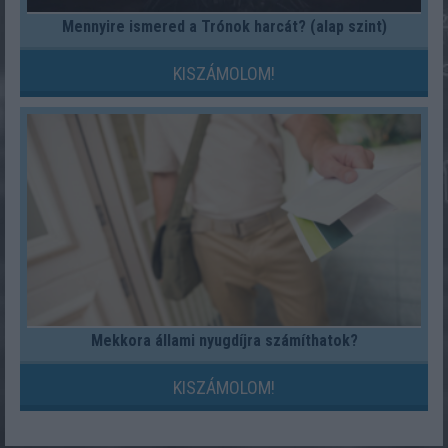
Mennyire ismered a Trónok harcát? (alap szint)
KISZÁMOLOM!
Mekkora állami nyugdíjra számíthatok?
KISZÁMOLOM!