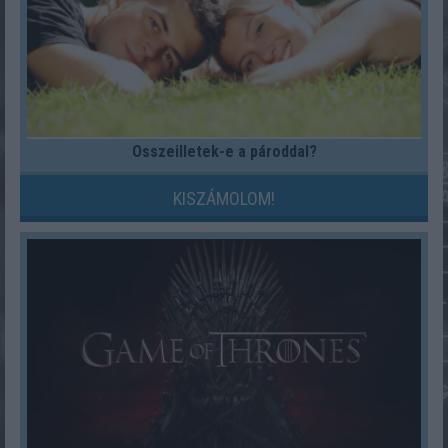
Összeilletek-e a pároddal?
KISZÁMOLOM!