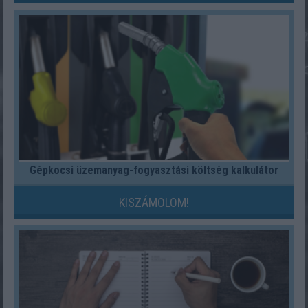
Gépkocsi üzemanyag-fogyasztási költség kalkulátor
KISZÁMOLOM!