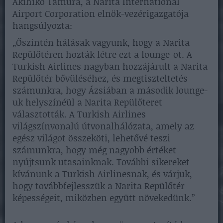
Akihiko Tamura, a Narita International
Airport Corporation elnök-vezérigazgatója
hangsúlyozta:
„Őszintén hálásak vagyunk, hogy a Narita
Repülőtéren hozták létre ezt a lounge-ot. A
Turkish Airlines nagyban hozzájárult a Narita
Repülőtér bővüléséhez, és megtiszteltetés
számunkra, hogy Ázsiában a második lounge-
uk helyszínéül a Narita Repülőteret
választották. A Turkish Airlines
világszínvonalú útvonalhálózata, amely az
egész világot összeköti, lehetővé teszi
számunkra, hogy még nagyobb értéket
nyújtsunk utasainknak. További sikereket
kívánunk a Turkish Airlinesnak, és várjuk,
hogy továbbfejlesszük a Narita Repülőtér
képességeit, miközben együtt növekedünk.”