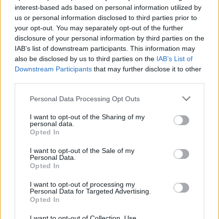
interest-based ads based on personal information utilized by
Kiszámolták: nem igaz, hogy a magyarok csak az ár
us or personal information disclosed to third parties prior to
alapján döntenek
your opt-out. You may separately opt-out of the further
2026.08.05. 11:54
disclosure of your personal information by third parties on the
IAB’s list of downstream participants. This information may
also be disclosed by us to third parties on the
IAB’s List of
Downstream Participants
that may further disclose it to other
third parties.
Please note that this website/app uses one or more Google
Personal Data Processing Opt Outs
services and may gather and store information including but
not limited to your visit or usage behaviour. You may click to
I want to opt-out of the Sharing of my
personal data.
grant or deny consent to Google and its third-party tags to
Opted In
use your data for below specified purposes in below Google
consent section.
I want to opt-out of the Sale of my
Personal Data.
Opted In
I want to opt-out of processing my
Te döntöd el, mikor használod fel – új konstrukció az
Personal Data for Targeted Advertising.
OTP Lakástakaréknál
Opted In
2026.08.05. 11:04
I want to opt-out of Collection, Use,