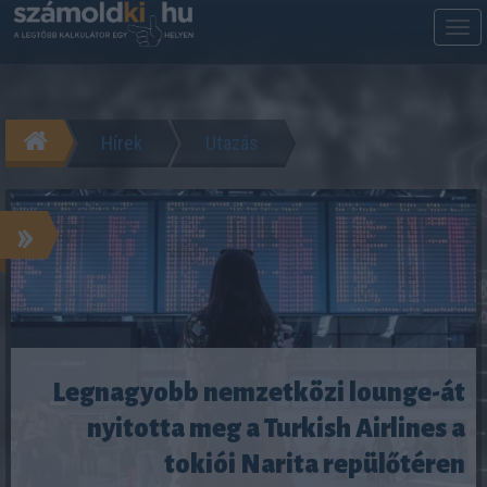
M
m
Hírek
Utazás
»
Legnagyobb nemzetközi lounge-át
nyitotta meg a Turkish Airlines a
tokiói Narita repülőtéren