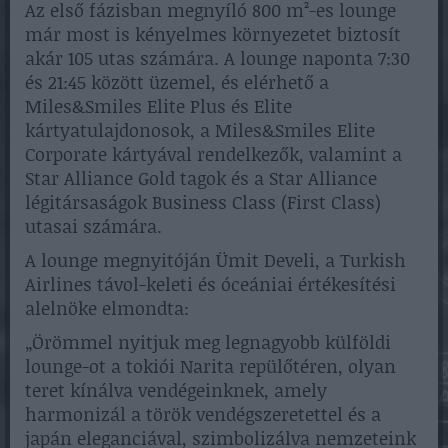
Az első fázisban megnyíló 800 m²-es lounge
már most is kényelmes környezetet biztosít
akár 105 utas számára. A lounge naponta 7:30
és 21:45 között üzemel, és elérhető a
Miles&Smiles Elite Plus és Elite
kártyatulajdonosok, a Miles&Smiles Elite
Corporate kártyával rendelkezők, valamint a
Star Alliance Gold tagok és a Star Alliance
légitársaságok Business Class (First Class)
utasai számára.
A lounge megnyitóján Ümit Develi, a Turkish
Airlines távol-keleti és óceániai értékesítési
alelnöke elmondta:
„Örömmel nyitjuk meg legnagyobb külföldi
lounge-ot a tokiói Narita repülőtéren, olyan
teret kínálva vendégeinknek, amely
harmonizál a török vendégszeretettel és a
japán eleganciával, szimbolizálva nemzeteink