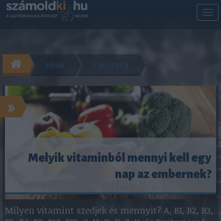
M
m
Hírek
Egészség
»
Melyik vitaminból mennyi kell egy
nap az embernek?
Milyen vitamint szedjek és mennyit? A, B1, B2, B3,