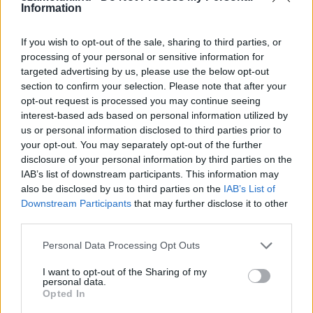
Information
If you wish to opt-out of the sale, sharing to third parties, or
processing of your personal or sensitive information for
Fix számokkal lottózol? Most megtudhatod, nyertél
targeted advertising by us, please use the below opt-out
volna-e valaha!
section to confirm your selection. Please note that after your
opt-out request is processed you may continue seeing
KISZÁMOLOM!
interest-based ads based on personal information utilized by
us or personal information disclosed to third parties prior to
your opt-out. You may separately opt-out of the further
disclosure of your personal information by third parties on the
IAB’s list of downstream participants. This information may
also be disclosed by us to third parties on the
IAB’s List of
Downstream Participants
that may further disclose it to other
third parties.
Please note that this website/app uses one or more Google
Personal Data Processing Opt Outs
services and may gather and store information including but
not limited to your visit or usage behaviour. You may click to
I want to opt-out of the Sharing of my
personal data.
grant or deny consent to Google and its third-party tags to
Opted In
Gyorshajtás büntetés 2024-ben
use your data for below specified purposes in below Google