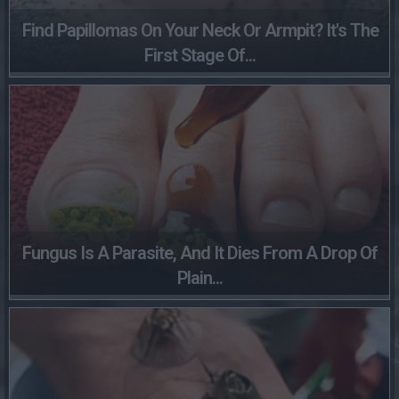
Find Papillomas On Your Neck Or Armpit? It's The
First Stage Of...
Fungus Is A Parasite, And It Dies From A Drop Of
Plain...