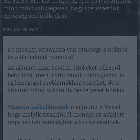
B5, B6, B9, B10, B12, C, H, D, E, F, K, és P vitaminok
mind mind szükségesek, hogy szervezetünk
egészségesen működjön.
2016. 09. 09. 04:17
De mennyi vitaminra van szüksége a nőknek
és a férfiaknak naponta?
Az ajánlott napi beviteli értékeket célszerű
betartani, mert a vitaminok túladagolása is
egészségügyi problémákhoz vezethet, de a
vitaminhiány is komoly veszélyeket hordoz.
Vitamin kalkulátorunk
megmutatja Neked,
hogy melyik vitaminból mennyi az ajánlott
napi beviteli szükséglete a szervezetednek.