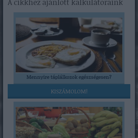
A cikkhez ajánlott kalkulátoraink
Mennyire táplálkozok egészségesen?
KISZÁMOLOM!