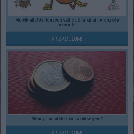
Melyik állatövi jegyben születtél a kínai horoszkóp
szerint?
KISZÁMOLOM!
Mennyi tartalékra van szükségem?
KISZÁMOLOM!