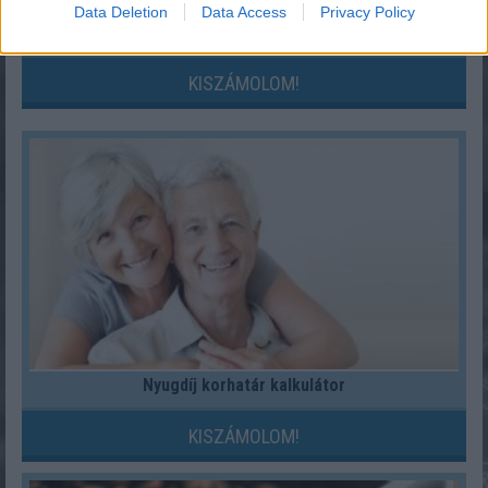
Data Deletion
Data Access
Privacy Policy
Mennyit tudsz a disznóvágásról?
KISZÁMOLOM!
Nyugdíj korhatár kalkulátor
KISZÁMOLOM!