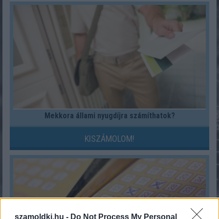
Mekkora állami nyugdíjra számíthatok?
KISZÁMOLOM!
szamoldki.hu -
Do Not Process My Personal