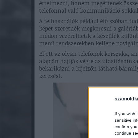
értelmezni, hanem megértenek összete
telefonnal való kommunikáció sokkal
A felhasználók például élő szóban tu
képet szeretnék megkeresni a galériá
módon vezérelhetik a készülék különb
menü rendszerekben kellene navigáln
Eljött az olyan telefonok korszaka, 
alapján hajtják végre az utasításainka
bekarikázni a kijelzőn látható bármil
keresést.
szamoldki
If you wish 
sensitive in
confirm you
continue se