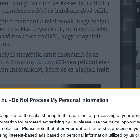
tt, komplikáltabb kéréseket is. Ezáltal a
 természetesebbé és hatékonyabbá válik.
S
dják elmondani a telefonnak, hogy melyik
ból és sokkal egyszerűbb, természetesebb
öző funkcióit anélkül, hogy bonyolult
iuk.
amelyek megértik, amit mondunk és az
t. A
Samsung Galaxy
S25-ben például elég
yen információt, képet és ez alapján indít
.hu -
Do Not Process My Personal Information
b
to opt-out of the sale, sharing to third parties, or processing of your per
formation for targeted advertising by us, please use the below opt-out s
r selection. Please note that after your opt-out request is processed y
eing interest-based ads based on personal information utilized by us or