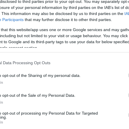
disclosed to third parties prior to your opt-out. You may separately opt-
losure of your personal information by third parties on the IAB’s list of
. This information may also be disclosed by us to third parties on the
IA
Participants
that may further disclose it to other third parties.
 that this website/app uses one or more Google services and may gath
including but not limited to your visit or usage behaviour. You may click 
 to Google and its third-party tags to use your data for below specifi
ogle consent section.
l Data Processing Opt Outs
 e-mail címek, weboldalak, amelyeket
zó szerint leírja, vagy összefoglalja, a
o opt-out of the Sharing of my personal data.
ud segíteni a szövegszerkesztésben és a
In
ításában is.
o opt-out of the Sale of my Personal Data.
lefon, fontos tudni, hogy a biztonság terén
In
dául jelent a poszt-kvantum titkosítás
 szintű adatvédelmet garantálja.
to opt-out of processing my Personal Data for Targeted
ing.
In
 már elérhetők a MediaMarkt áruházakban