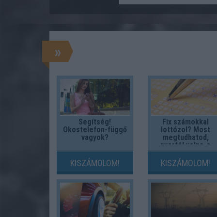
»
Segítség!
Fix számokkal
Okostelefon-függő
lottózol? Most
vagyok?
megtudhatod,
nyertél volna-e
valaha!
KISZÁMOLOM!
KISZÁMOLOM!