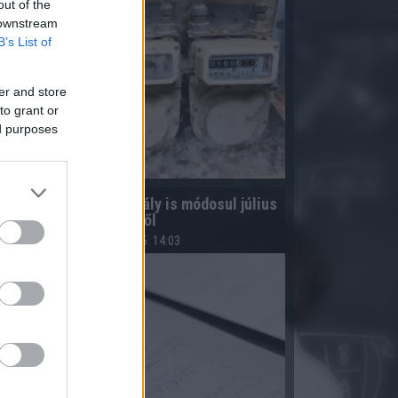
out of the
 downstream
B’s List of
er and store
to grant or
ed purposes
Több adó- és vámszabály is módosul július
31-től
2026.08.05. 14:03