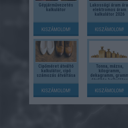
Gépjárművezetés
Lakossági áram ára
kalkulátor
elektromos áram
kalkulátor 2026
KISZÁMOLOM!
KISZÁMOLOM!
Cipőméret átváltó
Tonna, mázsa,
kalkulátor, cipő
kilogramm,
számozás átváltása
dekagramm, gram
átváltás kalkulátor
KISZÁMOLOM!
KISZÁMOLOM!