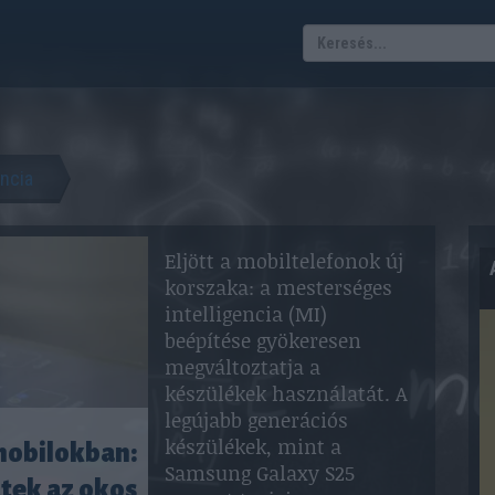
encia
Eljött a mobiltelefonok új
korszaka: a mesterséges
intelligencia (MI)
beépítése gyökeresen
megváltoztatja a
készülékek használatát. A
legújabb generációs
készülékek, mint a
mobilokban:
Samsung Galaxy S25
ztek az okos