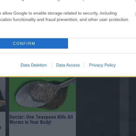
Comes Down to 1 Thing (Stop
Doing This)
o allow Google to enable storage related to security, including
cation functionality and fraud prevention, and other user protection.
CONFIRM
u
Fungus Suffocates and Dies
w
When You Apply This at Night
Data Deletion
Data Access
Privacy Policy
Doctor: One Teaspoon Kills All
Worms in Your Body!
p