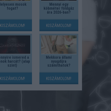
Helyesen mosok
Mennyi egy
fogat?
köbméter földgáz
ára 2026-ban?
KISZÁMOLOM!
KISZÁMOLOM!
nnyire ismered a
Mekkora állami
nok harcát? (alap
nyugdíjra
szint)
számíthatok?
KISZÁMOLOM!
KISZÁMOLOM!