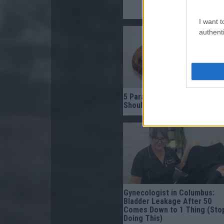
I want t
authenti
5 Parasite-Causing Foods Yo
Should Stop Eating Right No
Gynecologist in Columbus:
Bladder Leakage After 50
Comes Down to 1 Thing (Sto
Doing This)