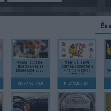
És 
Mennyi adót kell
Melyik állatövi
fizetni albérlet
jegyben születtél a
kiadásakor 2026-
kínai horoszkóp
fo
ban?
szerint?
KISZÁMOLOM!
KISZÁMOLOM!