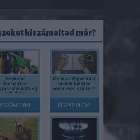
ezeket kiszámoltad már?
Gépkocsi
Mennyi adójóváírást
üzemanyag-
tudnék igénybe
gyasztási költség
venni éves szinten?
kalkulátor
KISZÁMOLOM!
KISZÁMOLOM!