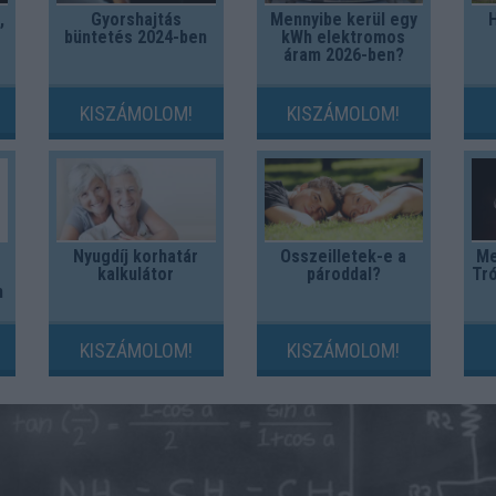
,
Gyorshajtás
Mennyibe kerül egy
büntetés 2024-ben
kWh elektromos
áram 2026-ben?
KISZÁMOLOM!
KISZÁMOLOM!
Nyugdíj korhatár
Összeilletek-e a
Me
kalkulátor
pároddal?
Tró
m
KISZÁMOLOM!
KISZÁMOLOM!