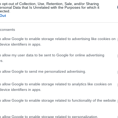
o opt-out of Collection, Use, Retention, Sale, and/or Sharing
ersonal Data that Is Unrelated with the Purposes for which it
lected.
 vásárlóink megismerjék és meg tudják
Out
özöket. Az AI-telefonok megjelenése
rás, hanem új szintre is emeli a
consents
ediaMarkt.
o allow Google to enable storage related to advertising like cookies on
evice identifiers in apps.
o allow my user data to be sent to Google for online advertising
s.
to allow Google to send me personalized advertising.
o allow Google to enable storage related to analytics like cookies on
evice identifiers in apps.
o allow Google to enable storage related to functionality of the website
Gynecologist in Columbus:
Bladder Leakage After 50
o allow Google to enable storage related to personalization.