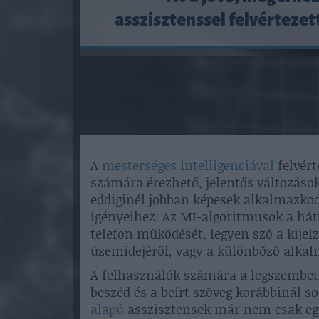
asszisztenssel felvértezet
A
mesterséges intelligenciával
felvért
számára érezhető, jelentős változáso
eddiginél jobban képesek alkalmazkod
igényeihez. Az MI-algoritmusok a hát
telefon működését, legyen szó a kijel
üzemidejéről, vagy a különböző alkal
A felhasználók számára a legszembet
beszéd és a beírt szöveg korábbinál so
alapú
asszisztensek már nem csak eg