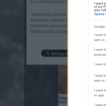
és a webshopban is.
I want t
of my P
was col
“Kiemelten fontos számunkra, hogy a
Opted 
vásárolni nálunk a legmodernebb eszk
ráadásul nemcsak egy technológiai ug
Google 
felhasználói élményt.” - közölte a M
I want t
web or d
I want t
purpose
I want 
I want t
web or d
I want t
or app.
Fungus Is A Parasite, And It
Dies From A Drop Of Plain...
I want t