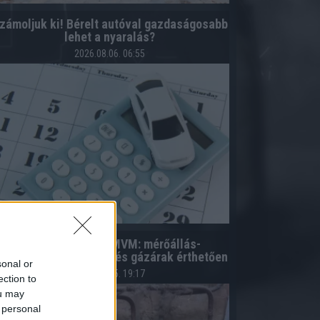
zámoljuk ki! Bérelt autóval gazdaságosabb
lehet a nyaralás?
2026.08.06. 06:55
Földgáz diktálás MVM: mérőállás-
ejelentés, számlázás és gázárak érthetően
sonal or
2026.08.05. 19:17
ection to
ou may
 personal