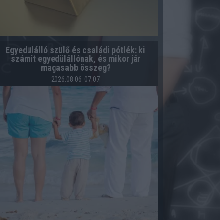
Egyedülálló szülő és családi pótlék: ki
számít egyedülállónak, és mikor jár
magasabb összeg?
2026.08.06. 07:07