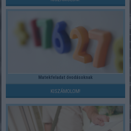
Matekfeladat óvodásoknak
KISZÁMOLOM!