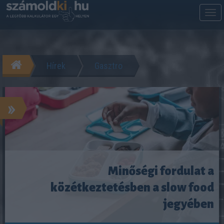
M
m
Hírek
Gasztro
»
Minőségi fordulat a
közétkeztetésben a slow food
jegyében