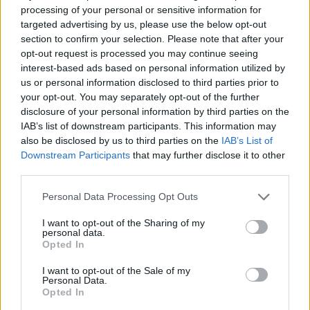
processing of your personal or sensitive information for
Villamos energia termelés Magyarországon 2026–2027:
atomerőművek, napelemek, import és áramárak
targeted advertising by us, please use the below opt-out
section to confirm your selection. Please note that after your
2026.08.10. 10:22
opt-out request is processed you may continue seeing
interest-based ads based on personal information utilized by
us or personal information disclosed to third parties prior to
your opt-out. You may separately opt-out of the further
disclosure of your personal information by third parties on the
IAB’s list of downstream participants. This information may
also be disclosed by us to third parties on the
IAB’s List of
Downstream Participants
that may further disclose it to other
third parties.
Please note that this website/app uses one or more Google
Personal Data Processing Opt Outs
services and may gather and store information including but
not limited to your visit or usage behaviour. You may click to
I want to opt-out of the Sharing of my
personal data.
grant or deny consent to Google and its third-party tags to
Opted In
use your data for below specified purposes in below Google
consent section.
I want to opt-out of the Sale of my
Personal Data.
Opted In