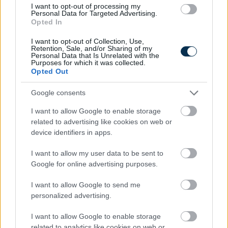
I want to opt-out of processing my
Personal Data for Targeted Advertising.
Opted In
A hőhullám elmúlik, az energetikai kihívás velünk
marad
I want to opt-out of Collection, Use,
Retention, Sale, and/or Sharing of my
2026.08.10. 10:11
Personal Data that Is Unrelated with the
Purposes for which it was collected.
Opted Out
Google consents
I want to allow Google to enable storage
related to advertising like cookies on web or
device identifiers in apps.
I want to allow my user data to be sent to
Google for online advertising purposes.
I want to allow Google to send me
personalized advertising.
HIPA bevallás határideje: miért kulcskérdés a május 31-
I want to allow Google to enable storage
i határnap a vállalkozások pénzügyi tervezésében?
related to analytics like cookies on web or