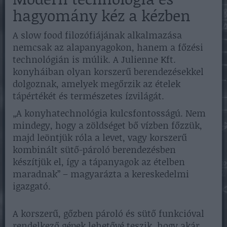
hagyomány kéz a kézben
A slow food filozófiájának alkalmazása
nemcsak az alapanyagokon, hanem a főzési
technológián is múlik. A Julienne Kft.
konyháiban olyan korszerű berendezésekkel
dolgoznak, amelyek megőrzik az ételek
tápértékét és természetes ízvilágát.
„A konyhatechnológia kulcsfontosságú. Nem
mindegy, hogy a zöldséget bő vízben főzzük,
majd leöntjük róla a levet, vagy korszerű
kombinált sütő-pároló berendezésben
készítjük el, így a tápanyagok az ételben
maradnak” – magyarázta a kereskedelmi
igazgató.
A korszerű, gőzben pároló és sütő funkcióval
rendelkező gépek lehetővé teszik, hogy akár