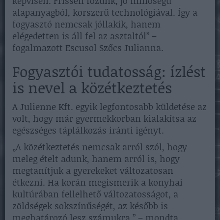
képviseli. Frissen főzünk, jó minőségű
alapanyagból, korszerű technológiával. Így a
fogyasztó nemcsak jóllakik, hanem
elégedetten is áll fel az asztaltól” –
fogalmazott Escusol Szőcs Julianna.
Fogyasztói tudatosság: ízlést
is nevel a közétkeztetés
A Julienne Kft. egyik legfontosabb küldetése az
volt, hogy már gyermekkorban kialakítsa az
egészséges táplálkozás iránti igényt.
„A közétkeztetés nemcsak arról szól, hogy
meleg ételt adunk, hanem arról is, hogy
megtanítjuk a gyerekeket változatosan
étkezni. Ha korán megismerik a konyhai
kultúrában fellelhető változatosságot, a
zöldségek sokszínűségét, az később is
meghatározó lesz számukra.” – mondta