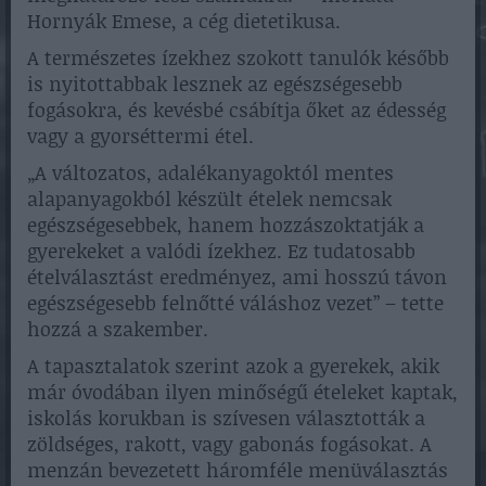
Hornyák Emese, a cég dietetikusa.
A természetes ízekhez szokott tanulók később
is nyitottabbak lesznek az egészségesebb
fogásokra, és kevésbé csábítja őket az édesség
vagy a gyorséttermi étel.
„A változatos, adalékanyagoktól mentes
alapanyagokból készült ételek nemcsak
egészségesebbek, hanem hozzászoktatják a
gyerekeket a valódi ízekhez. Ez tudatosabb
ételválasztást eredményez, ami hosszú távon
egészségesebb felnőtté váláshoz vezet” – tette
hozzá a szakember.
A tapasztalatok szerint azok a gyerekek, akik
már óvodában ilyen minőségű ételeket kaptak,
iskolás korukban is szívesen választották a
zöldséges, rakott, vagy gabonás fogásokat. A
menzán bevezetett háromféle menüválasztás