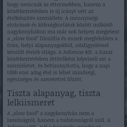
hogy nemcsak az éttermekben, hanem a
közétkeztetésben is új irányt vett az
ételkészítés szemlélete. A mennyiségi
elvárások és költségkorlátok között működő
nagykonyhákon ma már sok helyen megjelent
a „slow food” filozófia és ennek megfelelően a
friss, helyi alapanyagokból, odafigyeléssel
készült ételek világa. A Julienne Kft. a hazai
közétkeztetésben úttörőként képviseli ezt a
szemléletet, és bebizonyította, hogy a napi
több ezer adag étel is lehet minőségi,
egészséges és szeretettel főzött.
Tiszta alapanyag, tiszta
lelkiismeret
A „slow food” a nagykonyhán nem a
lassúságról, hanem a tudatosságról szól. A
Julienne Kft.-nél a hangsúly mindig az