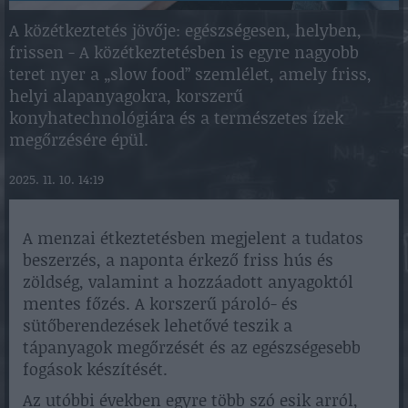
A közétkeztetés jövője: egészségesen, helyben,
frissen - A közétkeztetésben is egyre nagyobb
teret nyer a „slow food” szemlélet, amely friss,
helyi alapanyagokra, korszerű
konyhatechnológiára és a természetes ízek
megőrzésére épül.
2025. 11. 10. 14:19
A menzai étkeztetésben megjelent a tudatos
beszerzés, a naponta érkező friss hús és
zöldség, valamint a hozzáadott anyagoktól
mentes főzés. A korszerű pároló- és
sütőberendezések lehetővé teszik a
tápanyagok megőrzését és az egészségesebb
fogások készítését.
Az utóbbi években egyre több szó esik arról,