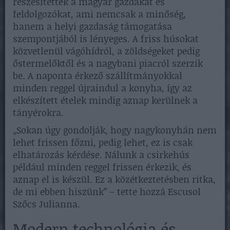
részesítették a magyar gazdákat és
feldolgozókat, ami nemcsak a minőség,
hanem a helyi gazdaság támogatása
szempontjából is lényeges. A friss húsokat
közvetlenül vágóhídról, a zöldségeket pedig
őstermelőktől és a nagybani piacról szerzik
be. A naponta érkező szállítmányokkal
minden reggel újraindul a konyha, így az
elkészített ételek mindig aznap kerülnek a
tányérokra.
„Sokan úgy gondolják, hogy nagykonyhán nem
lehet frissen főzni, pedig lehet, ez is csak
elhatározás kérdése. Nálunk a csirkehús
például minden reggel frissen érkezik, és
aznap el is készül. Ez a közétkeztetésben ritka,
de mi ebben hiszünk” – tette hozzá Escusol
Szőcs Julianna.
Modern technológia és