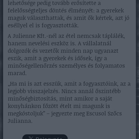
lehetősége pedig tovább erősítette a
felelősségteljes döntés élményét: a gyerekek
maguk választhattak, és amit ők kértek, azt jó
eséllyel el is fogyasztották.
A Julienne Kft.-nél az étel nemcsak táplálék,
hanem nevelési eszköz is. A vállalatnál
dolgozók és vezetők minden nap ugyanazt
eszik, amit a gyerekek és idősek, így a
minőségellenőrzés személyes és folyamatos
marad.
„Ha mi is azt esszük, amit a fogyasztóink, az a
legjobb visszajelzés. Nincs annál őszintébb
minőségbiztosítás, mint amikor a saját
konyhánkon főzött ételt mi magunk is
megkóstoljuk” – jegyezte meg Escusol Szőcs
Julianna.