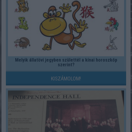
Melyik állatövi jegyben születtél a kínai horoszkóp
szerint?
KISZÁMOLOM!