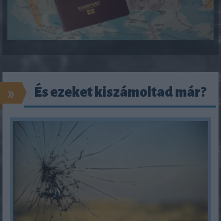
»
És ezeket kiszámoltad már?