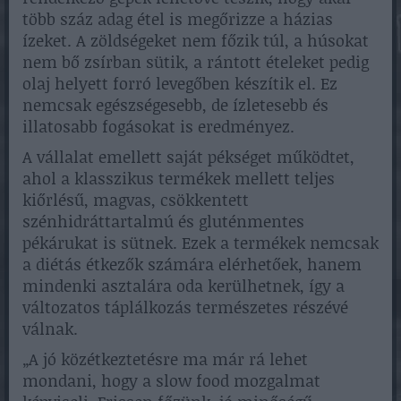
több száz adag étel is megőrizze a házias
ízeket. A zöldségeket nem főzik túl, a húsokat
nem bő zsírban sütik, a rántott ételeket pedig
olaj helyett forró levegőben készítik el. Ez
nemcsak egészségesebb, de ízletesebb és
illatosabb fogásokat is eredményez.
A vállalat emellett saját pékséget működtet,
ahol a klasszikus termékek mellett teljes
kiőrlésű, magvas, csökkentett
szénhidráttartalmú és gluténmentes
pékárukat is sütnek. Ezek a termékek nemcsak
a diétás étkezők számára elérhetőek, hanem
mindenki asztalára oda kerülhetnek, így a
változatos táplálkozás természetes részévé
válnak.
„A jó közétkeztetésre ma már rá lehet
mondani, hogy a slow food mozgalmat