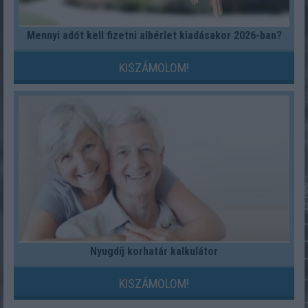
Mennyi adót kell fizetni albérlet kiadásakor 2026-ban?
KISZÁMOLOM!
Nyugdíj korhatár kalkulátor
KISZÁMOLOM!