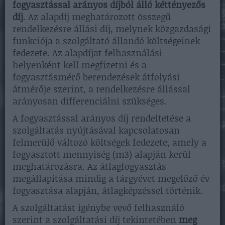
fogyasztással arányos díjból álló kéttényezős
díj
. Az alapdíj meghatározott összegű
rendelkezésre állási díj, melynek közgazdasági
funkciója a szolgáltató állandó költségeinek
fedezete. Az alapdíjat felhasználási
helyenként kell megfizetni és a
fogyasztásmérő berendezések átfolyási
átmérője szerint, a rendelkezésre állással
arányosan differenciálni szükséges.
A fogyasztással arányos díj rendeltetése a
szolgáltatás nyújtásával kapcsolatosan
felmerülő változó költségek fedezete, amely a
fogyasztott mennyiség (m3) alapján kerül
meghatározásra. Az átlagfogyasztás
megállapítása mindig a tárgyévet megelőző év
fogyasztása alapján, átlagképzéssel történik.
A szolgáltatást igénybe vevő felhasználó
szerint a szolgáltatási díj tekintetében
meg