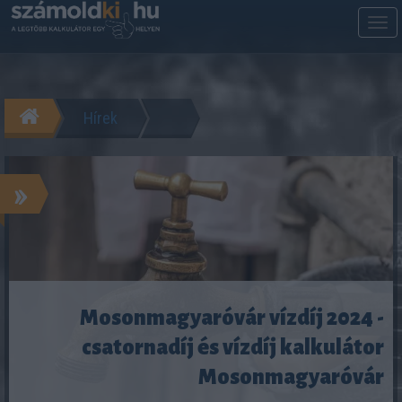
M
m
Hírek
»
Mosonmagyaróvár vízdíj 2024 -
csatornadíj és vízdíj kalkulátor
Mosonmagyaróvár