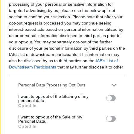
30 mm átfolyási átmérő esetén: 8 848 Ft/hó +
processing of your personal or sensitive information for
27% ÁFA
targeted advertising by us, please use the below opt-out
section to confirm your selection. Please note that after your
40 mm átfolyási átmérő esetén: 15 729 Ft/hó +
opt-out request is processed you may continue seeing
27% ÁFA
interest-based ads based on personal information utilized by
us or personal information disclosed to third parties prior to
50 mm átfolyási átmérő esetén: 24 576 Ft/hó +
your opt-out. You may separately opt-out of the further
27% ÁFA
disclosure of your personal information by third parties on the
IAB’s list of downstream participants. This information may
65 mm átfolyási átmérő esetén: 41 534 Ft/hó +
also be disclosed by us to third parties on the
IAB’s List of
27% ÁFA
Downstream Participants
that may further disclose it to other
80 mm átfolyási átmérő esetén: 62 916 Ft/hó +
third parties.
27% ÁFA
Please note that this website/app uses one or more Google
Personal Data Processing Opt Outs
100 mm átfolyási átmérő esetén: 98 306 Ft/hó
services and may gather and store information including but
not limited to your visit or usage behaviour. You may click to
I want to opt-out of the Sharing of my
+ 27% ÁFA
personal data.
grant or deny consent to Google and its third-party tags to
Opted In
125 mm átfolyási átmérő esetén: 153 603 Ft/hó
use your data for below specified purposes in below Google
+ 27% ÁFA
consent section.
I want to opt-out of the Sale of my
Personal Data.
150 mm átfolyási átmérő esetén: 221 188 Ft/hó
Opted In
+ 27% ÁFA