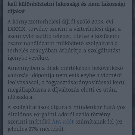
kell különböztetni lakossági és nem lakossági
díjakat
.
A környezetterhelési díjról szóló 2003. évi
LXXXIX. törvény szerint a vízterhelési díjat a
szennyvíztisztító telepet, illetve a közüzemi
csatornahálózatot működtető szolgáltató a
terhelés arányában áthárítja a szolgáltatást
igénybe vevőkre.
Amennyiben a díjak mértékében bekövetkező
változás időpontja nem esik egybe a vízmérő
leolvasással, a fogyasztásarányosítással kerül
megállapításra a díjváltozás előtti és utáni
időszakra.
A szolgáltatások díjaira a mindenkor hatályos
Általános Forgalmi Adóról szóló törvény
szerinti mértékű
ÁFA adót
számítanak fel (ez
jelenleg 27% mértékű).