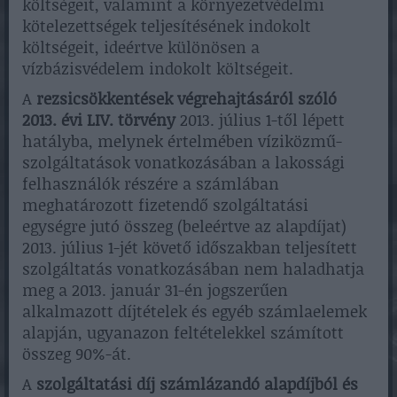
költségeit, valamint a környezetvédelmi
kötelezettségek teljesítésének indokolt
költségeit, ideértve különösen a
vízbázisvédelem indokolt költségeit.
A
rezsicsökkentések végrehajtásáról szóló
2013. évi LIV. törvény
2013. július 1-től lépett
hatályba, melynek értelmében víziközmű-
szolgáltatások vonatkozásában a lakossági
felhasználók részére a számlában
meghatározott fizetendő szolgáltatási
egységre jutó összeg (beleértve az alapdíjat)
2013. július 1-jét követő időszakban teljesített
szolgáltatás vonatkozásában nem haladhatja
meg a 2013. január 31-én jogszerűen
alkalmazott díjtételek és egyéb számlaelemek
alapján, ugyanazon feltételekkel számított
összeg 90%-át.
A
szolgáltatási díj számlázandó alapdíjból és