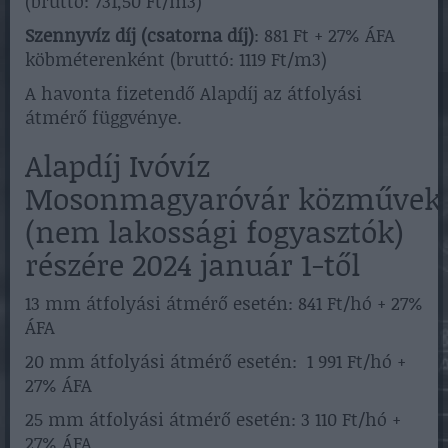
(bruttó: 731,50 Ft/m3)
Szennyvíz díj (csatorna díj)
: 881 Ft + 27% ÁFA
köbméterenként (bruttó: 1119 Ft/m3)
A havonta fizetendő Alapdíj az átfolyási
átmérő függvénye.
Alapdíj Ivóvíz
Mosonmagyaróvár közművek
(nem lakossági fogyasztók)
részére 2024 január 1-től
13 mm átfolyási átmérő esetén: 841 Ft/hó + 27%
ÁFA
20 mm átfolyási átmérő esetén: 1 991 Ft/hó +
27% ÁFA
25 mm átfolyási átmérő esetén: 3 110 Ft/hó +
27% ÁFA