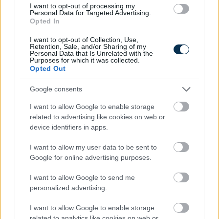
I want to opt-out of processing my
Personal Data for Targeted Advertising.
200 mm átfolyási átmérő esetén: 393 224 Ft/hó
Opted In
+ 27% ÁFA
I want to opt-out of Collection, Use,
250 mm átfolyási átmérő esetén: 614 412 Ft/hó
Retention, Sale, and/or Sharing of my
+ 27% ÁFA
Personal Data that Is Unrelated with the
Purposes for which it was collected.
Opted Out
300 mm átfolyási átmérő esetén: 884 753 Ft/hó
+ 27% ÁFA
Google consents
300 < mm átfolyási átmérő esetén:: 1 204 247
I want to allow Google to enable storage
Ft/hó + 27% ÁFA
related to advertising like cookies on web or
Budapest vízdíj kalkulátor
device identifiers in apps.
Győr vízdíj kalkulátor
I want to allow my user data to be sent to
Google for online advertising purposes.
Baja vízdíjak és csatorna díjak 2023 - 2024
I want to allow Google to send me
personalized advertising.
I want to allow Google to enable storage
related to analytics like cookies on web or