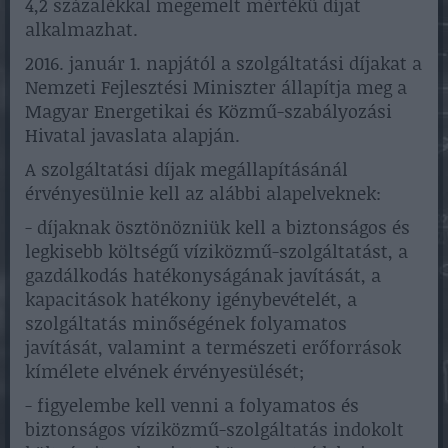
4,2 százalékkal megemelt mértékű díjat
alkalmazhat.
2016. január 1. napjától a szolgáltatási díjakat a
Nemzeti Fejlesztési Miniszter állapítja meg a
Magyar Energetikai és Közmű-szabályozási
Hivatal javaslata alapján.
A szolgáltatási díjak megállapításánál
érvényesülnie kell az alábbi alapelveknek:
- díjaknak ösztönözniük kell a biztonságos és
legkisebb költségű víziközmű-szolgáltatást, a
gazdálkodás hatékonyságának javítását, a
kapacitások hatékony igénybevételét, a
szolgáltatás minőségének folyamatos
javítását, valamint a természeti erőforrások
kímélete elvének érvényesülését;
- figyelembe kell venni a folyamatos és
biztonságos víziközmű-szolgáltatás indokolt