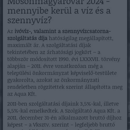
Mosonmagyaróvár 2024 -
mennyibe kerül a víz és a
szennyvíz?
Az
ivóvíz-, valamint a szennyvízcsatorna-
szolgáltatás díja
hatóságilag megállapított,
maximált ár. A szolgáltatási díjak
tekintetében az árhatósági jogkört – a
többször módosított 1990. évi LXXXVII. törvény
alapján – 2011. évre vonatkozóan még a
települési önkormányzat képviselő-testülete
gyakorolta, azokat az önkormányzati
rendeletben rögzítettek szerint állapította meg
az Aqua Kft.
2011-ben szolgáltatási díjaink 3,5%-kal, illetve
5,5%-kal emelkedtek. A Szolgáltató Aqua Kft. a
2011. december 31-én alkalmazott bruttó díjhoz
képest – a Vksztv. szerint – legfeljebb bruttó