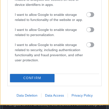
device identifiers in apps.
I want to allow Google to enable storage
related to functionality of the website or app.
I want to allow Google to enable storage
related to personalization.
Find Papillomas On Your Neck Or Armpit? It's The
I want to allow Google to enable storage
First Stage Of...
related to security, including authentication
functionality and fraud prevention, and other
user protection.
CONFIRM
Data Deletion
Data Access
Privacy Policy
Fungus Is A Parasite, And It Dies From A Drop Of