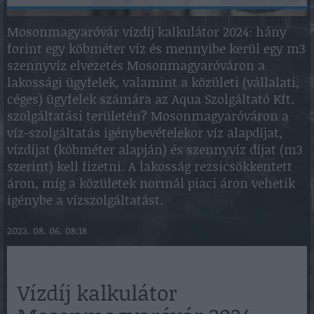
Mosonmagyaróvár vízdíj kalkulátor 2024: hány
forint egy köbméter víz és mennyibe kerül egy m3
szennyvíz elvezetés Mosonmagyaróváron a
lakossági ügyfelek, valamint a közületi (vállalati,
céges) ügyfelek számára az Aqua Szolgáltató Kft.
szolgáltatási területén? Mosonmagyaróváron a
víz-szolgáltatás igénybevételekor víz alapdíjat,
vízdíjat (köbméter alapján) és szennyvíz díjat (m3
szerint) kell fizetni. A lakosság rezsicsökkentett
áron, míg a közületek normál piaci áron vehetik
igénybe a vízszolgáltatást.
2023. 08. 06. 08:18
Vízdíj kalkulátor