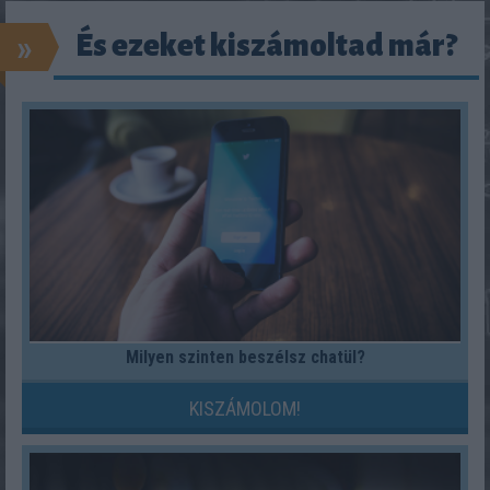
»
És ezeket kiszámoltad már?
Milyen szinten beszélsz chatül?
KISZÁMOLOM!