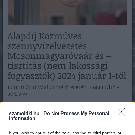
Alapdíj Közműves
szennyvízelvezetés
Mosonmagyaróvaár és –
tisztítás (nem lakossági
fogyasztók) 2024 január 1-től
13 mm átfolyási átmérő esetén: 1 661 Ft/hó +
27% ÁFA
20 mm átfolyási átmérő esetén: 3 932 Ft/hó +
27% ÁFA
szamoldki.hu -
Do Not Process My Personal
Information
25 mm átfolyási átmérő esetén: 6 144 Ft/hó +
27% ÁFA
If you wish to opt-out of the sale, sharing to third parties, or