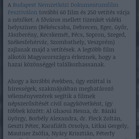
A
Budapest Nemzetközi Dokumentumfilm
Fesztiválon
további 60 film és 250 vetítés várja
a nézőket. A főváros mellett tizenkét vidéki
helyszínen (Békéscsaba, Debrecen, Eger, Győr,
Jászberény, Kecskemét, Pécs, Sopron, Szeged,
Székesfehérvár, Szombathely, Veszprém)
zajlanak majd a vetítések. A legtöbb film
alkotói Magyarországra érkeznek, hogy a
hazai közönséggel találkozhassanak.
Ahogy a korábbi években, úgy ezúttal is
hírességek, szakmájukban meghatározó
véleményvezérek segítik a filmek
népszerűsítését civil nagykövetként, így
többek között: Al Ghaoui Hesna, dr. Bánki
György, Borbély Alexandra, dr. Fleck Zoltán,
Geszti Péter, Karafiáth Orsolya, Litkai Gergely,
Mautner Zsófia, Nyáry Krisztián, Péterfy