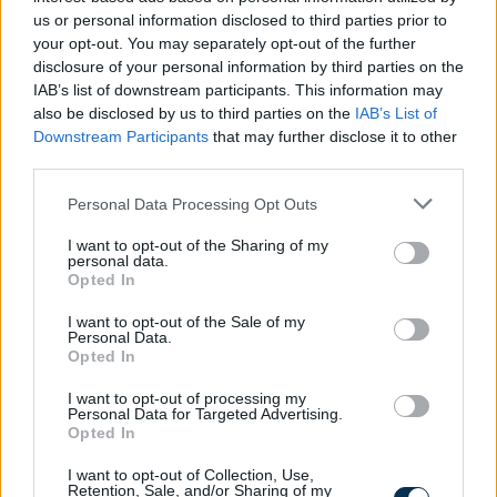
us or personal information disclosed to third parties prior to
your opt-out. You may separately opt-out of the further
disclosure of your personal information by third parties on the
IAB’s list of downstream participants. This information may
also be disclosed by us to third parties on the
IAB’s List of
Downstream Participants
that may further disclose it to other
third parties.
Please note that this website/app uses one or more Google
Personal Data Processing Opt Outs
services and may gather and store information including but
Fix számokkal lottózol? Most megtudhatod, nyertél
volna-e valaha!
not limited to your visit or usage behaviour. You may click to
I want to opt-out of the Sharing of my
personal data.
grant or deny consent to Google and its third-party tags to
Opted In
use your data for below specified purposes in below Google
KISZÁMOLOM!
consent section.
I want to opt-out of the Sale of my
Personal Data.
Opted In
I want to opt-out of processing my
Personal Data for Targeted Advertising.
Opted In
I want to opt-out of Collection, Use,
Retention, Sale, and/or Sharing of my