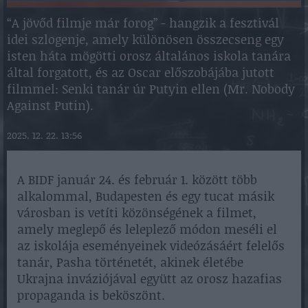
“A jövőd filmje már forog” - hangzik a fesztivál
idei szlogenje, amely különösen összecseng egy
isten háta mögötti orosz általános iskola tanára
által forgatott, és az Oscar előszobájába jutott
filmmel: Senki tanár úr Putyin ellen (Mr. Nobody
Against Putin).
2025. 12. 22. 13:56
A BIDF január 24. és február 1. között ​több
alkalommal, Budapesten és egy tucat másik
városban is vetíti közönségének a filmet,
amely meglepő és leleplező módon meséli el
az iskolája eseményeinek videózásáért felelős
tanár, Pasha történetét, akinek életébe
Ukrajna inváziójával együtt az orosz hazafias
propaganda is beköszönt.