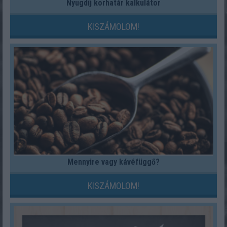
Nyugdíj korhatár kalkulátor
KISZÁMOLOM!
Mennyire vagy kávéfüggő?
KISZÁMOLOM!