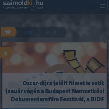
M
m
Hírek
Kultúra
»
Oscar-díjra jelölt filmet is vetít
január végén a Budapest Nemzetközi
Dokumentumfilm Fesztivál, a BIDF