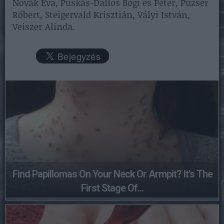
Novák Éva, Puskás-Dallos Bogi és Péter, Puzsér
Róbert, Steigervald Krisztián, Vályi István,
Veiszer Alinda.
Find Papillomas On Your Neck Or Armpit? It's The
First Stage Of...