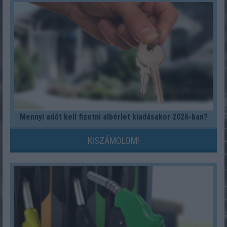
Mennyi adót kell fizetni albérlet kiadásakor 2026-ban?
KISZÁMOLOM!