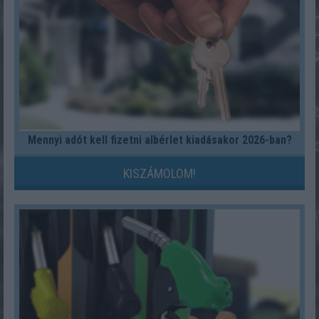
Mennyi adót kell fizetni albérlet kiadásakor 2026-ban?
KISZÁMOLOM!