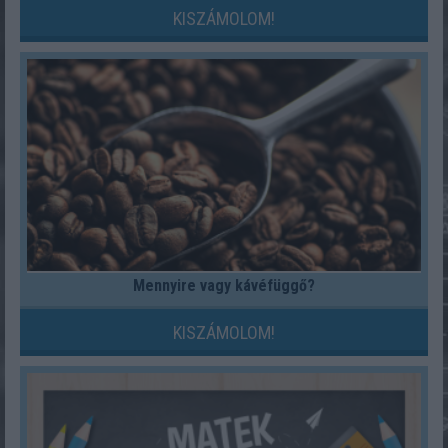
KISZÁMOLOM!
Mennyire vagy kávéfüggő?
KISZÁMOLOM!