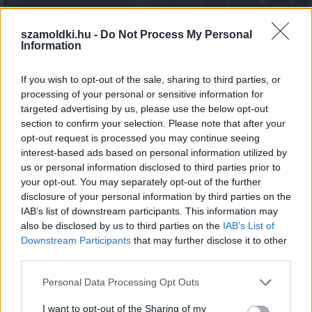
Elfelejtetted, meddig parkolsz? már a telefonod
kezdőképernyőjén is láthatod
szamoldki.hu -
Do Not Process My Personal
Information
2026.08.06. 12:50
If you wish to opt-out of the sale, sharing to third parties, or
processing of your personal or sensitive information for
targeted advertising by us, please use the below opt-out
section to confirm your selection. Please note that after your
opt-out request is processed you may continue seeing
interest-based ads based on personal information utilized by
us or personal information disclosed to third parties prior to
your opt-out. You may separately opt-out of the further
disclosure of your personal information by third parties on the
IAB’s list of downstream participants. This information may
also be disclosed by us to third parties on the
IAB’s List of
Downstream Participants
that may further disclose it to other
third parties.
Please note that this website/app uses one or more Google
Personal Data Processing Opt Outs
services and may gather and store information including but
not limited to your visit or usage behaviour. You may click to
I want to opt-out of the Sharing of my