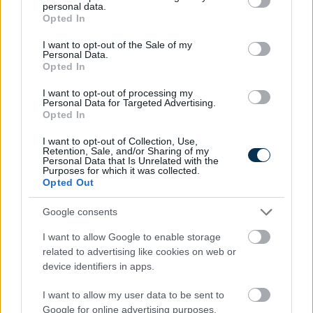
personal data.
»
És ezeket kiszámoltad már?
grant or deny consent to Google and its third-party tags to
Opted In
use your data for below specified purposes in below Google
consent section.
I want to opt-out of the Sale of my
Personal Data.
Opted In
I want to opt-out of processing my
Personal Data for Targeted Advertising.
Opted In
I want to opt-out of Collection, Use,
Retention, Sale, and/or Sharing of my
Personal Data that Is Unrelated with the
Purposes for which it was collected.
Opted Out
Mekkora állami nyugdíjra számíthatok?
Google consents
I want to allow Google to enable storage
KISZÁMOLOM!
related to advertising like cookies on web or
device identifiers in apps.
I want to allow my user data to be sent to
Google for online advertising purposes.