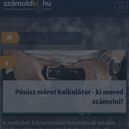
M
m
Hírek
Szerelem
»
Pénisz méret kalkulátor - ki mered
számolni?
A médiából folyamatosan bombáznak minket