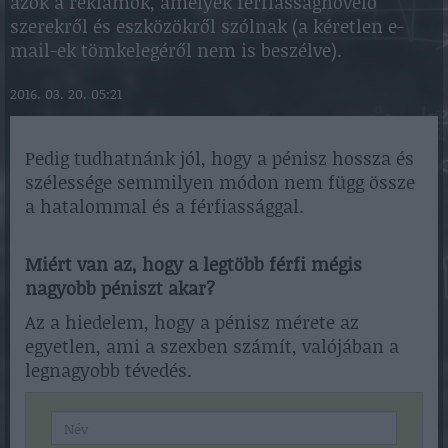
azok a reklámok, amelyek férfiasságnövelő
szerekről és eszközökről szólnak (a kéretlen e-
mail-ek tömkelegéről nem is beszélve).
2016. 03. 20. 05:21
Pedig tudhatnánk jól, hogy a pénisz hossza és
szélessége semmilyen módon nem függ össze
a hatalommal és a férfiassággal.
Miért van az, hogy a legtöbb férfi mégis
nagyobb péniszt akar?
Az a hiedelem, hogy a pénisz mérete az
egyetlen, ami a szexben számít, valójában a
legnagyobb tévedés.