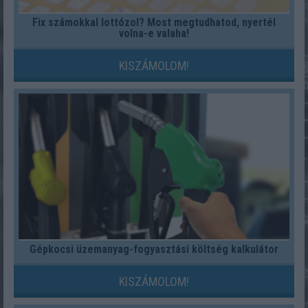
Fix számokkal lottózol? Most megtudhatod, nyertél
volna-e valaha!
KISZÁMOLOM!
Gépkocsi üzemanyag-fogyasztási költség kalkulátor
KISZÁMOLOM!