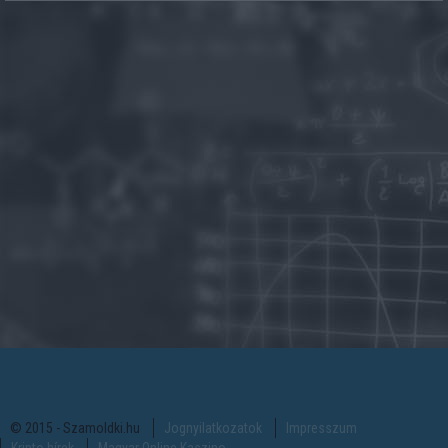
© 2015 - Szamoldki.hu
Jognyilatkozatok
Impresszum