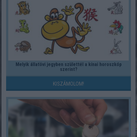
Melyik állatövi jegyben születtél a kínai horoszkóp
szerint?
KISZÁMOLOM!