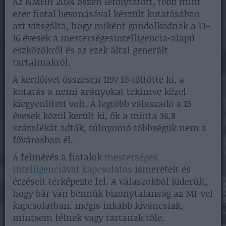
Az NMHH 2024 őszén lefolytatott, több mint
ezer fiatal bevonásával készült kutatásában
azt vizsgálta, hogy miként gondolkodnak a 13–
16 évesek a mesterségesintelligencia-alapú
eszközökről és az ezek által generált
tartalmakról.
A kérdőívet összesen 1197 fő töltötte ki, a
kutatás a nemi arányokat tekintve közel
kiegyenlített volt. A legtöbb válaszadó a 13
évesek közül került ki, ők a minta 36,8
százalékát adták, túlnyomó többségük nem a
fővárosban él.
A felmérés a fiatalok
mesterséges
intelligenciával kapcsolatos
ismereteit és
érzéseit térképezte fel. A válaszokból kiderült,
hogy bár van bennük bizonytalanság az MI-vel
kapcsolatban, mégis inkább kíváncsiak,
mintsem félnek vagy tartanak tőle.