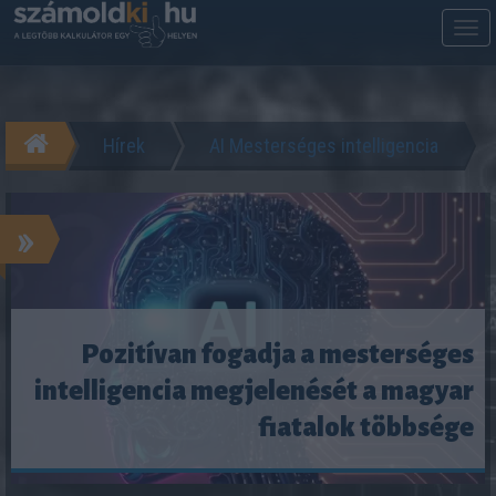
M
m
Hírek
AI Mesterséges intelligencia
»
Pozitívan fogadja a mesterséges
intelligencia megjelenését a magyar
fiatalok többsége