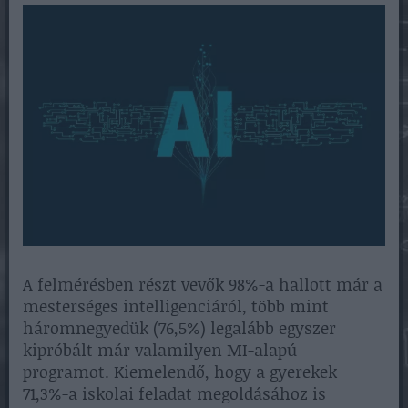
A felmérésben részt vevők 98%-a hallott már a
mesterséges intelligenciáról, több mint
háromnegyedük (76,5%) legalább egyszer
kipróbált már valamilyen MI-alapú
programot. Kiemelendő, hogy a gyerekek
71,3%-a iskolai feladat megoldásához is