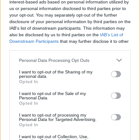
interest-based ads based on personal information utilized by
us or personal information disclosed to third parties prior to
7 módszer, ahogy a háztartások csökkenteni tudják a
villamos energia fogyasztásukat
your opt-out. You may separately opt-out of the further
disclosure of your personal information by third parties on the
2026.08.07. 13:25
IAB’s list of downstream participants. This information may
also be disclosed by us to third parties on the
IAB’s List of
Downstream Participants
that may further disclose it to other
third parties.
Please note that this website/app uses one or more Google
Personal Data Processing Opt Outs
services and may gather and store information including but
not limited to your visit or usage behaviour. You may click to
I want to opt-out of the Sharing of my
personal data.
grant or deny consent to Google and its third-party tags to
Opted In
use your data for below specified purposes in below Google
consent section.
I want to opt-out of the Sale of my
Personal Data.
Opted In
I want to opt-out of processing my
Personal Data for Targeted Advertising.
Opted In
I want to opt-out of Collection, Use,