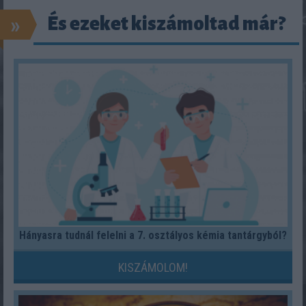
»
És ezeket kiszámoltad már?
Hányasra tudnál felelni a 7. osztályos kémia tantárgyból?
KISZÁMOLOM!