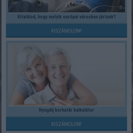
Kitalálod, hogy melyik európai városban jártunk?
KISZÁMOLOM!
Nyugdíj korhatár kalkulátor
KISZÁMOLOM!