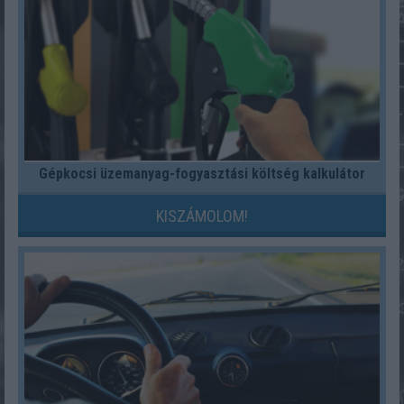
Gépkocsi üzemanyag-fogyasztási költség kalkulátor
KISZÁMOLOM!