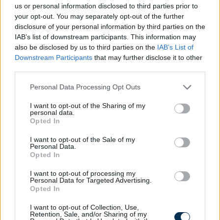
us or personal information disclosed to third parties prior to
your opt-out. You may separately opt-out of the further
disclosure of your personal information by third parties on the
Mennyit tudsz Húsvét ünnepéről?
IAB’s list of downstream participants. This information may
also be disclosed by us to third parties on the
IAB’s List of
Downstream Participants
that may further disclose it to other
KISZÁMOLOM!
third parties.
Please note that this website/app uses one or more Google
Personal Data Processing Opt Outs
services and may gather and store information including but
not limited to your visit or usage behaviour. You may click to
I want to opt-out of the Sharing of my
personal data.
grant or deny consent to Google and its third-party tags to
Opted In
use your data for below specified purposes in below Google
consent section.
I want to opt-out of the Sale of my
Personal Data.
Opted In
I want to opt-out of processing my
Personal Data for Targeted Advertising.
Opted In
Melyik állatövi jegyben születtél a kínai horoszkóp
szerint?
I want to opt-out of Collection, Use,
Retention, Sale, and/or Sharing of my