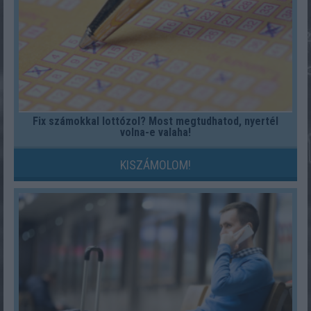
Fix számokkal lottózol? Most megtudhatod, nyertél
volna-e valaha!
KISZÁMOLOM!