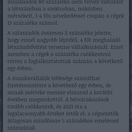
munkaadók 80 százaléka nem tervez változást
a létszámban a szektorban, miközben
mérsékelt, 1-4 fős növekedéssel csupán a cégek
13 százaléka számol.
A válaszadók összesen 2 százaléka jelezte,
hogy ennél nagyobb léptékű, 4 főt meghaladó
létszámbővítést tervezne vállalkozásnál. Ezzel
szemben a cégek 6 százaléka csökkenteni
tervez a foglalkoztatottak számán a következő
egy évben.
A munkavállalók többsége számíthat
fizetésemelésre a következő egy évben, de
annak mértéke messze elmarad a korábbi
években megszokottól. A bérvárakozások
tovább csökkentek, és 2021 óta a
legalacsonyabb értéket érték el: a cégvezetők
átlagosan mindössze 5 százalékos emeléssel
számolnak.