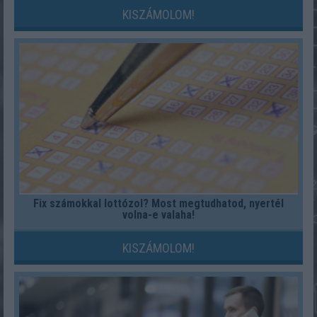
KISZÁMOLOM!
Fix számokkal lottózol? Most megtudhatod, nyertél
volna-e valaha!
KISZÁMOLOM!