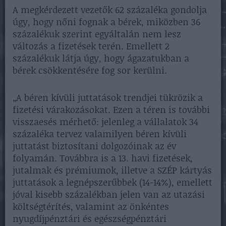
A megkérdezett vezetők 62 százaléka gondolja
úgy, hogy nőni fognak a bérek, miközben 36
százalékuk szerint egyáltalán nem lesz
változás a fizetések terén. Emellett 2
százalékuk látja úgy, hogy ágazatukban a
bérek csökkentésére fog sor kerülni.
„A béren kívüli juttatások trendjei tükrözik a
fizetési várakozásokat. Ezen a téren is további
visszaesés mérhető: jelenleg a vállalatok 34
százaléka tervez valamilyen béren kívüli
juttatást biztosítani dolgozóinak az év
folyamán. Továbbra is a 13. havi fizetések,
jutalmak és prémiumok, illetve a SZÉP kártyás
juttatások a legnépszerűbbek (14-14%), emellett
jóval kisebb százalékban jelen van az utazási
költségtérítés, valamint az önkéntes
nyugdíjpénztári és egészségpénztári