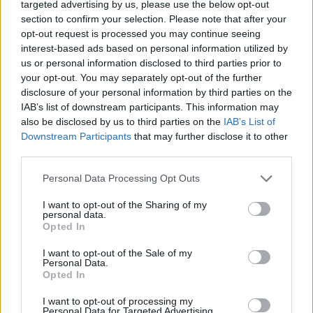
targeted advertising by us, please use the below opt-out
section to confirm your selection. Please note that after your
opt-out request is processed you may continue seeing
interest-based ads based on personal information utilized by
us or personal information disclosed to third parties prior to
your opt-out. You may separately opt-out of the further
disclosure of your personal information by third parties on the
»
És ezeket kiszámoltad már?
IAB’s list of downstream participants. This information may
also be disclosed by us to third parties on the
IAB’s List of
Downstream Participants
that may further disclose it to other
third parties.
Please note that this website/app uses one or more Google
Personal Data Processing Opt Outs
services and may gather and store information including but
not limited to your visit or usage behaviour. You may click to
I want to opt-out of the Sharing of my
personal data.
grant or deny consent to Google and its third-party tags to
Opted In
use your data for below specified purposes in below Google
consent section.
I want to opt-out of the Sale of my
Personal Data.
Opted In
I want to opt-out of processing my
Personal Data for Targeted Advertising.