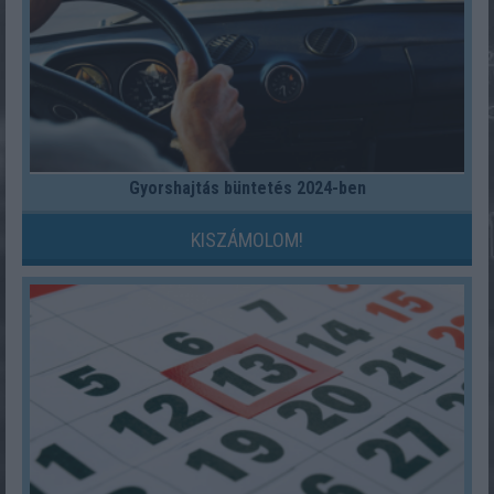
Gyorshajtás büntetés 2024-ben
KISZÁMOLOM!