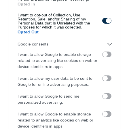
Hányasra tudnál felelni a 7. osztályos kémia tantárgyból?
Opted In
I want to opt-out of Collection, Use,
KISZÁMOLOM!
Retention, Sale, and/or Sharing of my
Personal Data that Is Unrelated with the
Purposes for which it was collected.
Opted Out
Google consents
I want to allow Google to enable storage
related to advertising like cookies on web or
device identifiers in apps.
I want to allow my user data to be sent to
Google for online advertising purposes.
Hol kellene élned, hogy boldog légy?
I want to allow Google to send me
personalized advertising.
KISZÁMOLOM!
I want to allow Google to enable storage
related to analytics like cookies on web or
device identifiers in apps.