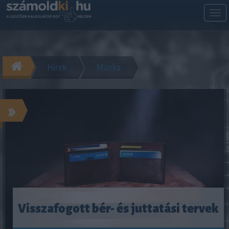
M
m
Hírek
Munka
»
Visszafogott bér- és juttatási tervek