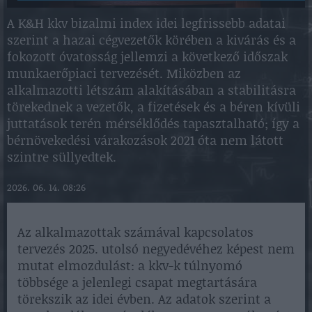
A K&H kkv bizalmi index idei legfrissebb adatai
szerint a hazai cégvezetők körében a kivárás és a
fokozott óvatosság jellemzi a következő időszak
munkaerőpiaci tervezését. Miközben az
alkalmazotti létszám alakításában a stabilitásra
törekednek a vezetők, a fizetések és a béren kívüli
juttatások terén mérséklődés tapasztalható; így a
bérnövekedési várakozások 2021 óta nem látott
szintre süllyedtek.
2026. 06. 14. 08:26
Az alkalmazottak számával kapcsolatos
tervezés 2025. utolsó negyedévéhez képest nem
mutat elmozdulást: a kkv-k túlnyomó
többsége a jelenlegi csapat megtartására
törekszik az idei évben. Az adatok szerint a