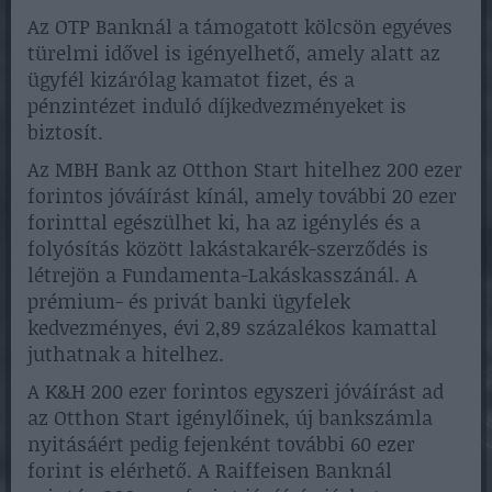
Az OTP Banknál a támogatott kölcsön egyéves
türelmi idővel is igényelhető, amely alatt az
ügyfél kizárólag kamatot fizet, és a
pénzintézet induló díjkedvezményeket is
biztosít.
Az MBH Bank az Otthon Start hitelhez 200 ezer
forintos jóváírást kínál, amely további 20 ezer
forinttal egészülhet ki, ha az igénylés és a
folyósítás között lakástakarék-szerződés is
létrejön a Fundamenta-Lakáskasszánál. A
prémium- és privát banki ügyfelek
kedvezményes, évi 2,89 százalékos kamattal
juthatnak a hitelhez.
A K&H 200 ezer forintos egyszeri jóváírást ad
az Otthon Start igénylőinek, új bankszámla
nyitásáért pedig fejenként további 60 ezer
forint is elérhető. A Raiffeisen Banknál