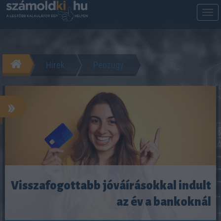
M
m
Hírek
Pénzügy
»
Visszafogottabb jóváírásokkal indult
az év a bankoknál