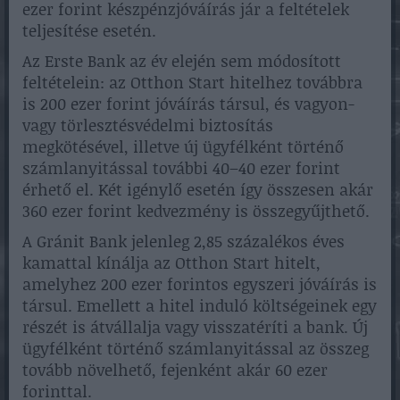
ezer forint készpénzjóváírás jár a feltételek
teljesítése esetén.
Az Erste Bank az év elején sem módosított
feltételein: az Otthon Start hitelhez továbbra
is 200 ezer forint jóváírás társul, és vagyon-
vagy törlesztésvédelmi biztosítás
megkötésével, illetve új ügyfélként történő
számlanyitással további 40–40 ezer forint
érhető el. Két igénylő esetén így összesen akár
360 ezer forint kedvezmény is összegyűjthető.
A Gránit Bank jelenleg 2,85 százalékos éves
kamattal kínálja az Otthon Start hitelt,
amelyhez 200 ezer forintos egyszeri jóváírás is
társul. Emellett a hitel induló költségeinek egy
részét is átvállalja vagy visszatéríti a bank. Új
ügyfélként történő számlanyitással az összeg
tovább növelhető, fejenként akár 60 ezer
forinttal.