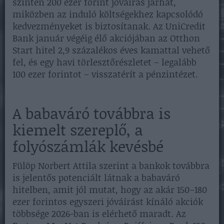
szintén 200 ezer forint jóváírás járhat,
miközben az induló költségekhez kapcsolódó
kedvezményeket is biztosítanak. Az UniCredit
Bank január végéig élő akciójában az Otthon
Start hitel 2,9 százalékos éves kamattal vehető
fel, és egy havi törlesztőrészletet – legalább
100 ezer forintot – visszatérít a pénzintézet.
A babaváró továbbra is
kiemelt szereplő, a
folyószámlák kevésbé
Fülöp Norbert Attila szerint a bankok továbbra
is jelentős potenciált látnak a babaváró
hitelben, amit jól mutat, hogy az akár 150–180
ezer forintos egyszeri jóváírást kínáló akciók
többsége 2026-ban is elérhető maradt. Az