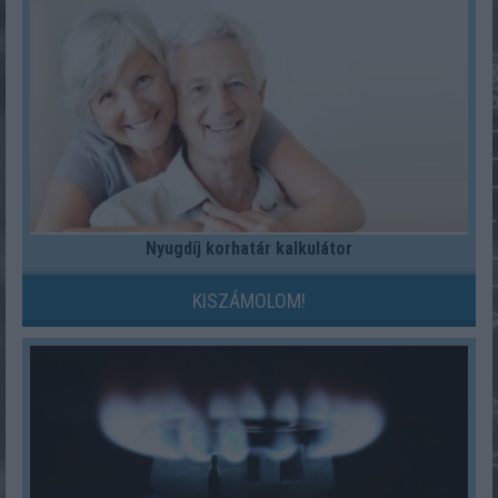
Nyugdíj korhatár kalkulátor
KISZÁMOLOM!