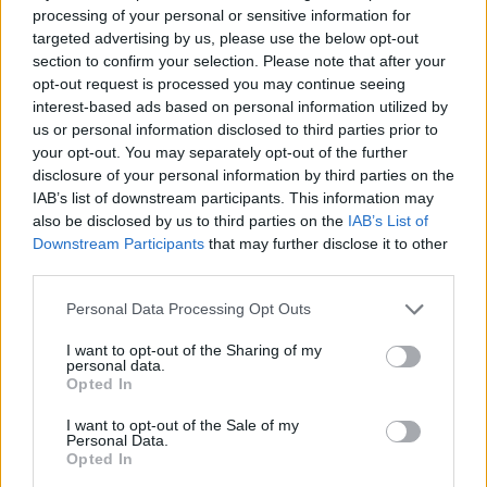
processing of your personal or sensitive information for
targeted advertising by us, please use the below opt-out
Fenntarthatóbb nyaralás külföldön: hét egyszerű
szokás, amellyel a magyar utazók csökkenthetik
section to confirm your selection. Please note that after your
környezeti lábnyomukat
opt-out request is processed you may continue seeing
interest-based ads based on personal information utilized by
2026.08.07. 12:48
us or personal information disclosed to third parties prior to
your opt-out. You may separately opt-out of the further
disclosure of your personal information by third parties on the
IAB’s list of downstream participants. This information may
also be disclosed by us to third parties on the
IAB’s List of
Downstream Participants
that may further disclose it to other
third parties.
Please note that this website/app uses one or more Google
Personal Data Processing Opt Outs
services and may gather and store information including but
not limited to your visit or usage behaviour. You may click to
I want to opt-out of the Sharing of my
personal data.
grant or deny consent to Google and its third-party tags to
Opted In
use your data for below specified purposes in below Google
consent section.
I want to opt-out of the Sale of my
Personal Data.
Magyar infláció 2026 július - rekord alacsony szinten a
Opted In
drágulás!