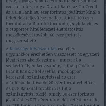
Erste, a MagNet Bank és a Raiffeisen Bank 150
ezer forintos, míg a Gránit Bank, az UniCredit
és a CIB Bank 180 ezer forintos jóváírást kínál a
feltételek teljesítése mellett. A K&H 100 ezer
forintot ad a 11 millió forintot igénylőknek, és
a csoportos hitelfedezeti életbiztosítás
megkötésével további 60 ezer forint is
megszerezhető.
A
lakossági folyószámlák
esetében
ugyanakkor érezhetően visszaesett az egyszeri
jóváírásos akciók száma – mutat rá a
szakértő. Ilyen kedvezményt kínál például a
Gránit Bank, ahol szelfis, mobilappon
keresztüli számlanyitással 40 ezer,
ajánlókóddal további 20 ezer forint érhető el.
Az OTP Banknál továbbra is fut a
számlanyitási akció, amely 30 ezer forintos
jóváírást és RTL+ Premium előfizetést biztosít,
az OTP Junior számlánál pedig 20 ezer forintos