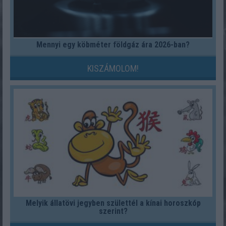
Mennyi egy köbméter földgáz ára 2026-ban?
KISZÁMOLOM!
Melyik állatövi jegyben születtél a kínai horoszkóp
szerint?