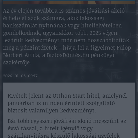
Az év elején továbbra is számos jóváírási akció
érhető el azok számára, akik lakossági
bankszámlát nyitnának vagy hitelfelvételben
gondolkodnak, ugyanakkor több, 2025 végén
lezárult kedvezményt már nem hosszabbítottak
meg a pénzintézetek – hívja fel a figyelmet Fülöp
Norbert Attila, a BiztosDöntés.hu pénzügyi
szakértője.
2026. 01. 05. 09:17
Kivételt jelent az Otthon Start hitel, amelynél
januárban is minden érintett szolgáltató
biztosít valamilyen kedvezményt.
Bár több egyszeri jóváírási akció megszűnt az
évváltással, a hitelt igénylő vagy
számlanyitásra készülő lakossági ügyfelek