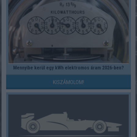
Mennyibe kerül egy kWh elektromos áram 2026-ben?
KISZÁMOLOM!