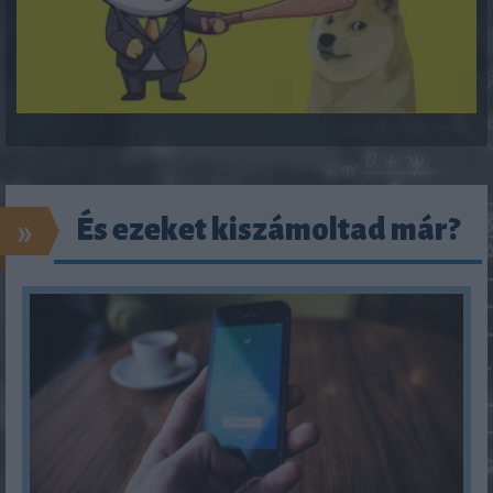
»
És ezeket kiszámoltad már?