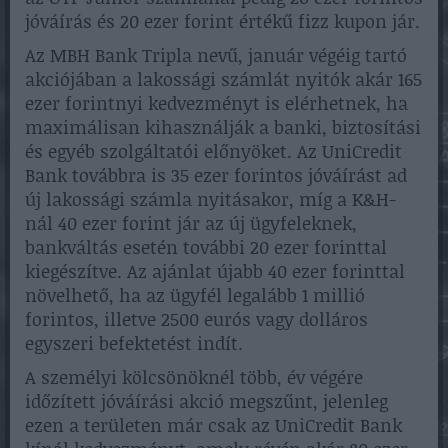
jóváírás és 20 ezer forint értékű fizz kupon jár.
Az MBH Bank Tripla nevű, január végéig tartó
akciójában a lakossági számlát nyitók akár 165
ezer forintnyi kedvezményt is elérhetnek, ha
maximálisan kihasználják a banki, biztosítási
és egyéb szolgáltatói előnyöket. Az UniCredit
Bank továbbra is 35 ezer forintos jóváírást ad
új lakossági számla nyitásakor, míg a K&H-
nál 40 ezer forint jár az új ügyfeleknek,
bankváltás esetén további 20 ezer forinttal
kiegészítve. Az ajánlat újabb 40 ezer forinttal
növelhető, ha az ügyfél legalább 1 millió
forintos, illetve 2500 eurós vagy dolláros
egyszeri befektetést indít.
A személyi kölcsönöknél több, év végére
időzített jóváírási akció megszűnt, jelenleg
ezen a területen már csak az UniCredit Bank