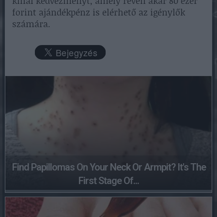
kínál kedvezményt, amely révén akár 80 ezer
forint ajándékpénz is elérhető az igénylők
számára.
Find Papillomas On Your Neck Or Armpit? It's The
First Stage Of...