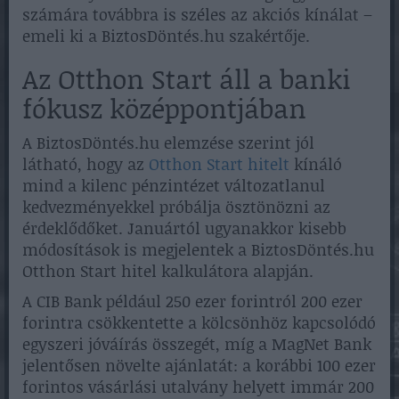
számára továbbra is széles az akciós kínálat –
emeli ki a BiztosDöntés.hu szakértője.
Az Otthon Start áll a banki
fókusz középpontjában
A BiztosDöntés.hu elemzése szerint jól
látható, hogy az
Otthon Start hitelt
kínáló
mind a kilenc pénzintézet változatlanul
kedvezményekkel próbálja ösztönözni az
érdeklődőket. Januártól ugyanakkor kisebb
módosítások is megjelentek a BiztosDöntés.hu
Otthon Start hitel kalkulátora alapján.
A CIB Bank például 250 ezer forintról 200 ezer
forintra csökkentette a kölcsönhöz kapcsolódó
egyszeri jóváírás összegét, míg a MagNet Bank
jelentősen növelte ajánlatát: a korábbi 100 ezer
forintos vásárlási utalvány helyett immár 200