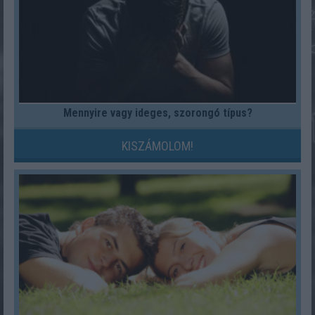
Mennyire vagy ideges, szorongó típus?
KISZÁMOLOM!