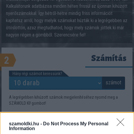
Kalkulátorunk adatbázisa minden héten frissül az újonnan kihúzott
nyerőszámokkal. Így hétről-hétre mindig friss információt
kaphatsz arról, hogy melyik számokat húzták ki a legrégebben az
ötöslottón, azaz megtudhatod, hogy mely számok jöttek ki már
nagyon régen a gömbből. Szerencsére fel!
Számítás
2
Hány régi számot keressünk?
számot
A legrégebben kihúzott számok megjelenítéséhez nyomd meg a
SZÁMOLD KI! gombot!
szamoldki.hu -
Do Not Process My Personal
Information