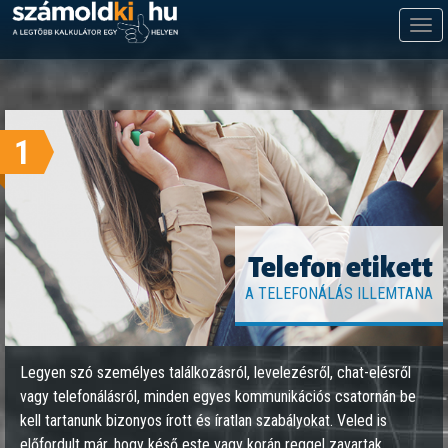
M
m
1
Telefon etikett
A TELEFONÁLÁS ILLEMTANA
Legyen szó személyes találkozásról, levelezésről, chat-elésről
vagy telefonálásról, minden egyes kommunikációs csatornán be
kell tartanunk bizonyos írott és íratlan szabályokat. Veled is
előfordult már, hogy késő este vagy korán reggel zavartak