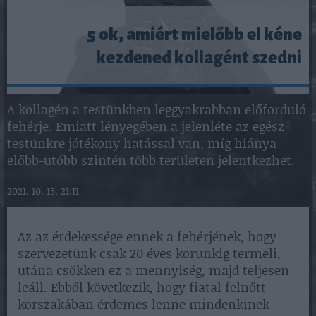
5 ok, amiért mielőbb el kéne
kezdened kollagént szedni
A kollagén a testünkben leggyakrabban előforduló
fehérje. Emiatt lényegében a jelenléte az egész
testünkre jótékony hatással van, míg hiánya
előbb-utóbb szintén több területen jelentkezhet.
2021. 10. 15. 21:11
Az az érdekessége ennek a fehérjének, hogy
szervezetünk csak 20 éves korunkig termeli,
utána csökken ez a mennyiség, majd teljesen
leáll. Ebből következik, hogy fiatal felnőtt
korszakában érdemes lenne mindenkinek