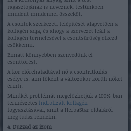
ragasztójának is neveznek, testünkben
mindent mindennel összeköt.
A csontok szerkezeti felépítését alapvetően a
kollagén adja, és ahogy a szervezet leáll a
kollagén termelésével a csontsűrűség elkezd
csökkenni.
Emiatt könnyebben szenvedünk el
csonttörést.
A kor előrehaladtával nő a csontritkulás
esélye is, ami főként a változókor körüli nőket
érinti.
Mindkét problémát megelőzhetjük a 100%-ban
természetes
hidrolizált kollagén
fogyasztásával, amit a HerbaStar oldaláról
meg tudsz rendelni.
4. Duzzad az izom