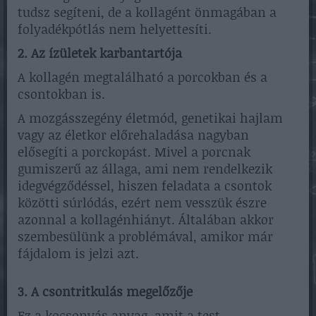
tudsz segíteni, de a kollagént önmagában a
folyadékpótlás nem helyettesíti.
2. Az ízületek karbantartója
A kollagén megtalálható a porcokban és a
csontokban is.
A mozgásszegény életmód, genetikai hajlam
vagy az életkor előrehaladása nagyban
elősegíti a porckopást. Mivel a porcnak
gumiszerű az állaga, ami nem rendelkezik
idegvégződéssel, hiszen feladata a csontok
közötti súrlódás, ezért nem vesszük észre
azonnal a kollagénhiányt. Általában akkor
szembesülünk a problémával, amikor már
fájdalom is jelzi azt.
3. A csontritkulás megelőzője
Ez a kocsonyás anyag, amit a test