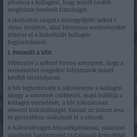
pótolnia a kollagént, hogy minél tovább
megőrizze testének fiatalságát.
A HerbaStar csapata összegyűjtött neked 5
olyan területet, ahol látványos eredményeket
érhetsz el a hidrolizált kollagén
fogyasztásával.
1. Feszesíti a bőrt
Többnyire a nőknél fontos szempont, hogy a
természetes öregedési folyamatok minél
később látszódjanak.
A bőr legfontosabb a alkotóeleme a kollagén.
Ahogy a szervezet csökkenti, majd leállítja a
kollagén termelését, a bőr fokozatosan
elveszti hidratáltságát. Emiatt az száraz lesz,
és gyorsabban alakulnak ki a ráncok.
A hidratáltságon folyadékpótlással, valamint
minőségi hatóanyagot tartalmazó krémekkel