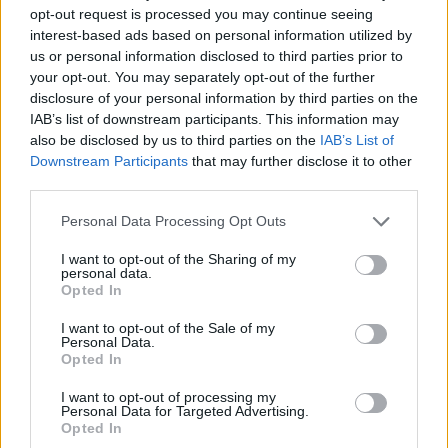
opt-out request is processed you may continue seeing
interest-based ads based on personal information utilized by
us or personal information disclosed to third parties prior to
your opt-out. You may separately opt-out of the further
Több mint négyszeresére nőtt a magyar háztartások
disclosure of your personal information by third parties on the
közvetlen részvényvagyona hat év alatt
IAB’s list of downstream participants. This information may
2026.08.05. 09:52
also be disclosed by us to third parties on the
IAB’s List of
Downstream Participants
that may further disclose it to other
third parties.
Please note that this website/app uses one or more Google
Personal Data Processing Opt Outs
services and may gather and store information including but
not limited to your visit or usage behaviour. You may click to
I want to opt-out of the Sharing of my
personal data.
grant or deny consent to Google and its third-party tags to
Opted In
use your data for below specified purposes in below Google
consent section.
I want to opt-out of the Sale of my
Personal Data.
Opted In
I want to opt-out of processing my
Personal Data for Targeted Advertising.
Opted In