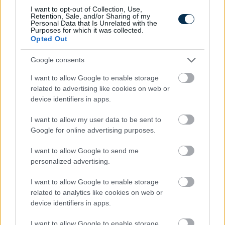
I want to opt-out of Collection, Use,
Retention, Sale, and/or Sharing of my
Personal Data that Is Unrelated with the
Purposes for which it was collected.
»
És ezeket kiszámoltad már?
Opted Out
Google consents
I want to allow Google to enable storage
related to advertising like cookies on web or
device identifiers in apps.
I want to allow my user data to be sent to
Google for online advertising purposes.
I want to allow Google to send me
personalized advertising.
Segítség! Okostelefon-függő vagyok?
I want to allow Google to enable storage
related to analytics like cookies on web or
device identifiers in apps.
KISZÁMOLOM!
I want to allow Google to enable storage