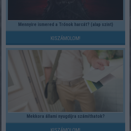
Mennyire ismered a Trónok harcát? (alap szint)
KISZÁMOLOM!
Mekkora állami nyugdíjra számíthatok?
KISZÁMOLOM!