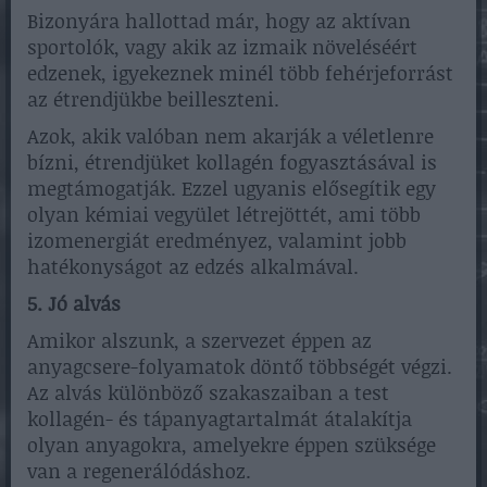
Bizonyára hallottad már, hogy az aktívan
sportolók, vagy akik az izmaik növeléséért
edzenek, igyekeznek minél több fehérjeforrást
az étrendjükbe beilleszteni.
Azok, akik valóban nem akarják a véletlenre
bízni, étrendjüket kollagén fogyasztásával is
megtámogatják. Ezzel ugyanis elősegítik egy
olyan kémiai vegyület létrejöttét, ami több
izomenergiát eredményez, valamint jobb
hatékonyságot az edzés alkalmával.
5. Jó alvás
Amikor alszunk, a szervezet éppen az
anyagcsere-folyamatok döntő többségét végzi.
Az alvás különböző szakaszaiban a test
kollagén- és tápanyagtartalmát átalakítja
olyan anyagokra, amelyekre éppen szüksége
van a regenerálódáshoz.