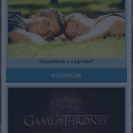
Összeilletek-e a pároddal?
KISZÁMOLOM!