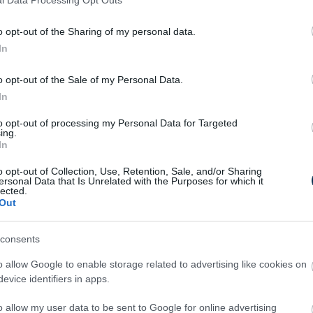
ipari ügyfelekkel, a közelmúltban pedig
l Data Processing Opt Outs
lkenraedt, Mouscron, Estaimpuis és Pecq
rek jól mutatják a Mega B2B ajánlatának
o opt-out of the Sharing of my personal data.
In
yan partnereket keresnek, akik segítenek az
o opt-out of the Sale of my Personal Data.
élunk, hogy biztosítsuk azt a
In
amelyre a jövőbeli tervezéshez szükségük
to opt-out of processing my Personal Data for Targeted
S
ing.
In
o opt-out of Collection, Use, Retention, Sale, and/or Sharing
ersonal Data that Is Unrelated with the Purposes for which it
lected.
Out
consents
o allow Google to enable storage related to advertising like cookies on
evice identifiers in apps.
5 Parasite-Causing Foods You
o allow my user data to be sent to Google for online advertising
Should Stop Eating Right Now