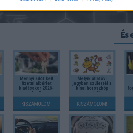
Doing This)
És 
Mennyi adót kell
Melyik állatövi
fizetni albérlet
jegyben születtél a
kiadásakor 2026-
kínai horoszkóp
fo
ban?
szerint?
KISZÁMOLOM!
KISZÁMOLOM!