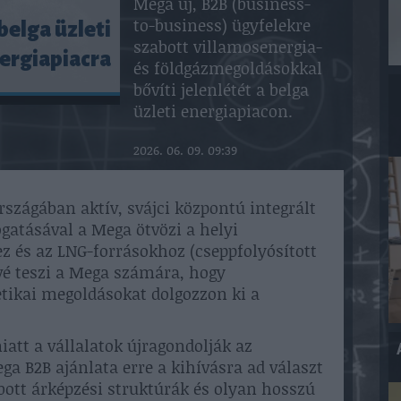
Mega új, B2B (business-
to-business) ügyfelekre
belga üzleti
szabott villamosenergia-
ergiapiacra
és földgázmegoldásokkal
bővíti jelenlétét a belga
üzleti energiapiacon.
2026. 06. 09. 09:39
rszágában aktív, svájci központú integrált
gatásával a Mega ötvözi a helyi
z és az LNG-forrásokhoz (cseppfolyósított
ővé teszi a Mega számára, hogy
tikai megoldásokat dolgozzon ki a
iatt a vállalatok újragondolják az
ga B2B ajánlata erre a kihívásra ad választ
ott árképzési struktúrák és olyan hosszú