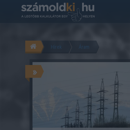
Hírek
Áram
»