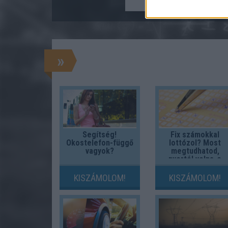
»
Segítség!
Fix számokkal
Okostelefon-függő
lottózol? Most
vagyok?
megtudhatod,
nyertél volna-e
valaha!
KISZÁMOLOM!
KISZÁMOLOM!