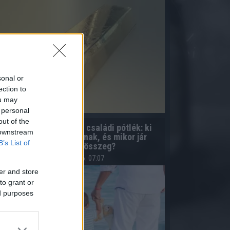
sonal or
ection to
ou may
 personal
out of the
Egyedülálló szülő és családi pótlék: ki
 downstream
számít egyedülállónak, és mikor jár
B’s List of
magasabb összeg?
2026.08.06. 07:07
er and store
to grant or
ed purposes