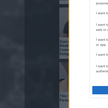
purpose
I want 
I want t
web or d
I want t
Gynecologist in Columbus:
or app.
Bladder Leakage After 50
Comes Down to 1 Thing (Sto
Doing This)
I want t
I want t
authenti
This Simple Trick Removes Al
Parasites From Your Body!