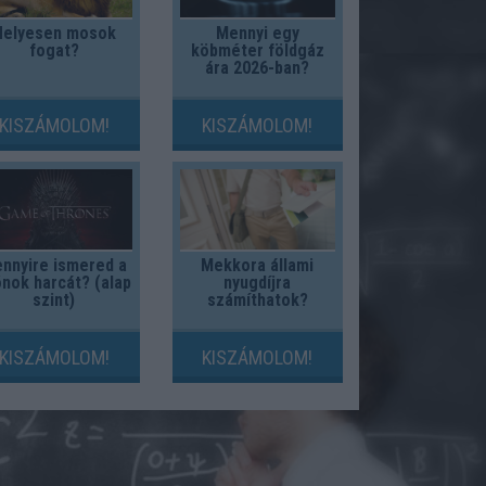
Helyesen mosok
Mennyi egy
fogat?
köbméter földgáz
ára 2026-ban?
KISZÁMOLOM!
KISZÁMOLOM!
nnyire ismered a
Mekkora állami
nok harcát? (alap
nyugdíjra
szint)
számíthatok?
KISZÁMOLOM!
KISZÁMOLOM!