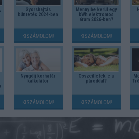
,
Gyorshajtás
Mennyibe kerül egy
büntetés 2024-ben
kWh elektromos
áram 2026-ben?
KISZÁMOLOM!
KISZÁMOLOM!
Nyugdíj korhatár
Összeilletek-e a
Me
kalkulátor
pároddal?
Tró
m
KISZÁMOLOM!
KISZÁMOLOM!