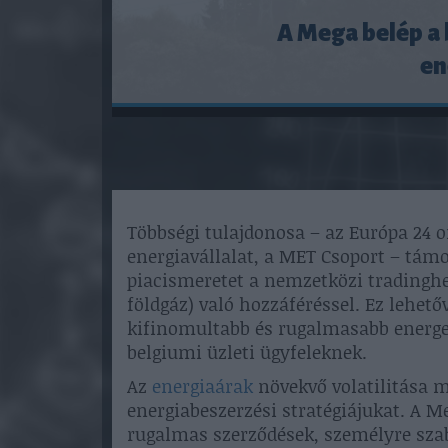
A Mega belép a 
en
Többségi tulajdonosa – az Európa 24 o
energiavállalat, a MET Csoport – támo
piacismeretet a nemzetközi tradinghe
földgáz) való hozzáféréssel. Ez lehet
kifinomultabb és rugalmasabb energe
belgiumi üzleti ügyfeleknek.
Az
energiaárak
növekvő volatilitása m
energiabeszerzési stratégiájukat. A Me
rugalmas szerződések, személyre szab