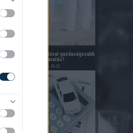
zámoljuk ki! Bérelt autóval gazdaságosabb
lehet a nyaralás?
2026.08.06. 06:55