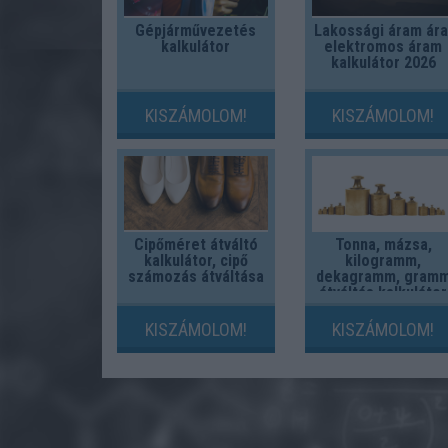
Gépjárművezetés
Lakossági áram ára
kalkulátor
elektromos áram
kalkulátor 2026
KISZÁMOLOM!
KISZÁMOLOM!
Cipőméret átváltó
Tonna, mázsa,
kalkulátor, cipő
kilogramm,
számozás átváltása
dekagramm, gram
átváltás kalkulátor
KISZÁMOLOM!
KISZÁMOLOM!