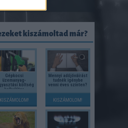
ezeket kiszámoltad már?
Gépkocsi
Mennyi adójóváírást
üzemanyag-
tudnék igénybe
gyasztási költség
venni éves szinten?
kalkulátor
KISZÁMOLOM!
KISZÁMOLOM!