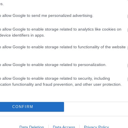
s.
to allow Google to send me personalized advertising.
o allow Google to enable storage related to analytics like cookies on
evice identifiers in apps.
o allow Google to enable storage related to functionality of the website
Fungus Suffocates and Dies
When You Apply This at Night
p
o allow Google to enable storage related to personalization.
o allow Google to enable storage related to security, including
cation functionality and fraud prevention, and other user protection.
CONFIRM
l
Gynecologist in Columbus:
Bladder Leakage After 50
Comes Down to 1 Thing (Stop
Data Deletion
Data Access
Privacy Policy