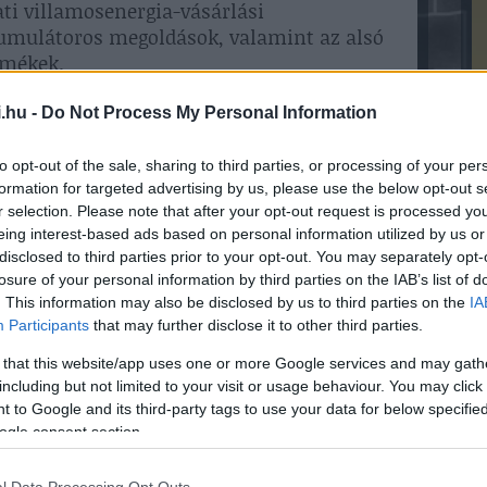
ati villamosenergia-vásárlási
kumulátoros megoldások, valamint az alsó
rmékek.
 heves áringadozásoktól, a Mega mostantól
.hu -
Do Not Process My Personal Information
s kínál, amelyek árazása az amerikai Henry
 nagyobb stabilitást mutat az európai
to opt-out of the sale, sharing to third parties, or processing of your per
formation for targeted advertising by us, please use the below opt-out s
r selection. Please note that after your opt-out request is processed y
szükségük egy hagyományos ellátási
eing interest-based ads based on personal information utilized by us or
disclosed to third parties prior to your opt-out. You may separately opt-
k nekik, amelyekkel kezelhetik a
losure of your personal information by third parties on the IAB’s list of
az energiaköltségeiket” – mondta Nicolas
. This information may also be disclosed by us to third parties on the
IA
helyi piaci szakértelmünk és a MET
Participants
that may further disclose it to other third parties.
mi kapacitásainak ötvözésével segíteni
en eligazodjanak a gyorsan változó
 that this website/app uses one or more Google services and may gath
including but not limited to your visit or usage behaviour. You may click 
 to Google and its third-party tags to use your data for below specifi
ogle consent section.
agyszabású szerződéseket