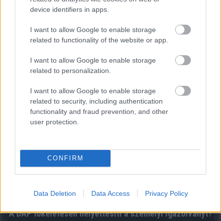
device identifiers in apps.
Mérlegkör érthetően: így számolják el a
villamosenergia-rendszer eltéréseit
I want to allow Google to enable storage
2026.08.10. 06:43
related to functionality of the website or app.
I want to allow Google to enable storage
related to personalization.
I want to allow Google to enable storage
related to security, including authentication
functionality and fraud prevention, and other
user protection.
CONFIRM
Data Deletion
Data Access
Privacy Policy
A DÁP tökéletesen helyettesíti a személyi igazolványt?