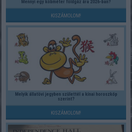
Mennyi egy köbméter földgáz ára 2026-ban?
KISZÁMOLOM!
Melyik állatövi jegyben születtél a kínai horoszkóp
szerint?
KISZÁMOLOM!