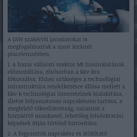
A GVH szakértői javaslatokat is
megfogalmaztak a most lezárult
piacelemzésben.
1. A hazai vállalati szektor MI használatának
előmozdítása, elsősorban a kkv-kra
fókuszálva. Ehhez szükséges a technológiai
infrastruktúra rendelkezésre állása mellett a
kkv-k technológiai ismereteinek kialakítása,
illetve folyamatosan naprakészen tartása, a
megfelelő tőkeellátottság, valamint a
hozzáértő munkaerő, lehetőleg felsőoktatási
képzések útján történő biztosítása.
2. A fogyasztók naprakész és átlátható