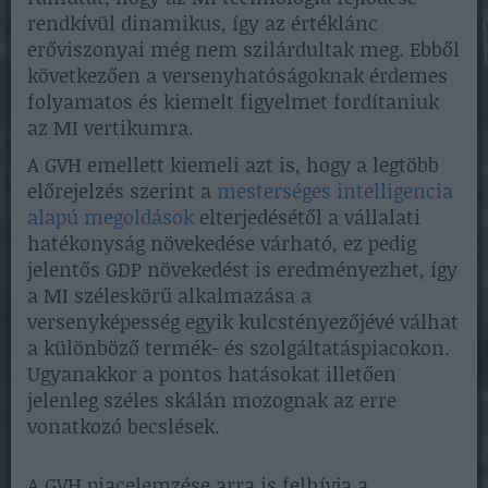
rendkívül dinamikus, így az értéklánc
erőviszonyai még nem szilárdultak meg. Ebből
következően a versenyhatóságoknak érdemes
folyamatos és kiemelt figyelmet fordítaniuk
az MI vertikumra.
A GVH emellett kiemeli azt is, hogy a legtöbb
előrejelzés szerint a
mesterséges intelligencia
alapú megoldások
elterjedésétől a vállalati
hatékonyság növekedése várható, ez pedig
jelentős GDP növekedést is eredményezhet, így
a MI széleskörű alkalmazása a
versenyképesség egyik kulcstényezőjévé válhat
a különböző termék- és szolgáltatáspiacokon.
Ugyanakkor a pontos hatásokat illetően
jelenleg széles skálán mozognak az erre
vonatkozó becslések.
A GVH piacelemzése arra is felhívja a