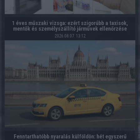
1 éves műszaki vizsga: ezért szigorúbb a taxisok,
mentők és személyszállító járművek ellenőrzése
2026.08.07. 13:12
Fenntarthatóbb nyaralás külföldön: hét egyszerű