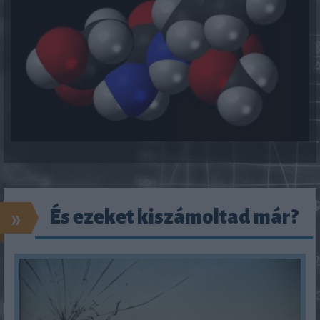
»
És ezeket kiszámoltad már?