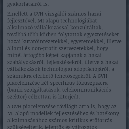
gyakorlatairól is.
Emellett a GVH vizsgálói számos hazai
fejlesztővel, MI alapú technológiákat
alkalmazó vállalkozással konzultáltak,
továbbá több körben folytattak egyeztetéseket
hazai kutatóintézetekkel, egyetemekkel, illetve
állami és non-profit szervezetekkel, hogy
minél átfogóbb képet kapjanak a hazai
szabályozásról, fejlesztésekről, illetve a hazai
vállalkozások technológiai adoptációjáról, a
számukra elérhető lehetőségekről. A GVH
piacelemzése két specifikus fókuszpiacra
(banki szolgáltatások, telekommunikációs
szektor) célzottan is kiterjedt.
A GVH piacelemzése rávilágít arra is, hogy az
MI alapú modellek fejlesztéséhez és hatékony
alkalmazásához számos kritikus erőforrás
szükségeltetik: jelentős és változatos