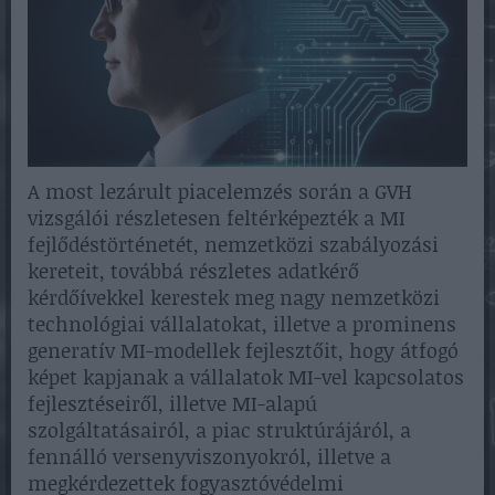
A most lezárult piacelemzés során a GVH
vizsgálói részletesen feltérképezték a MI
fejlődéstörténetét, nemzetközi szabályozási
kereteit, továbbá részletes adatkérő
kérdőívekkel kerestek meg nagy nemzetközi
technológiai vállalatokat, illetve a prominens
generatív MI-modellek fejlesztőit, hogy átfogó
képet kapjanak a vállalatok MI-vel kapcsolatos
fejlesztéseiről, illetve MI-alapú
szolgáltatásairól, a piac struktúrájáról, a
fennálló versenyviszonyokról, illetve a
megkérdezettek fogyasztóvédelmi