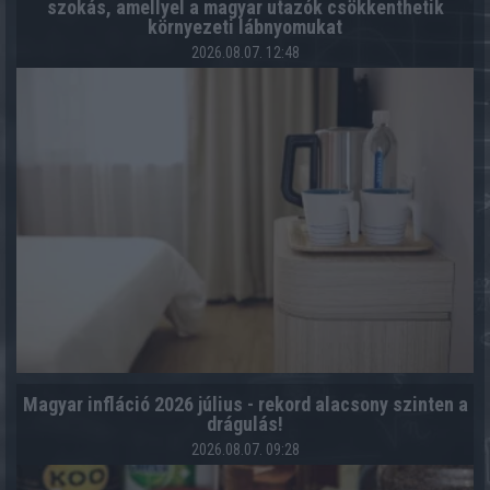
szokás, amellyel a magyar utazók csökkenthetik
környezeti lábnyomukat
2026.08.07. 12:48
Magyar infláció 2026 július - rekord alacsony szinten a
drágulás!
2026.08.07. 09:28