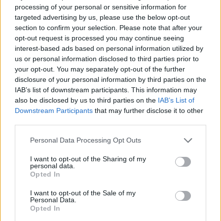
processing of your personal or sensitive information for
targeted advertising by us, please use the below opt-out
section to confirm your selection. Please note that after your
opt-out request is processed you may continue seeing
interest-based ads based on personal information utilized by
us or personal information disclosed to third parties prior to
your opt-out. You may separately opt-out of the further
disclosure of your personal information by third parties on the
Gynecologist in Columbus: Bladder Leakage After 50
IAB’s list of downstream participants. This information may
also be disclosed by us to third parties on the
IAB’s List of
Comes Down to 1 Thing (Stop Doing This)
Downstream Participants
that may further disclose it to other
third parties.
Please note that this website/app uses one or more Google
Personal Data Processing Opt Outs
services and may gather and store information including but
not limited to your visit or usage behaviour. You may click to
I want to opt-out of the Sharing of my
personal data.
grant or deny consent to Google and its third-party tags to
Opted In
use your data for below specified purposes in below Google
consent section.
I want to opt-out of the Sale of my
Personal Data.
Opted In
One Teaspoon And All The Worms In The Body Die