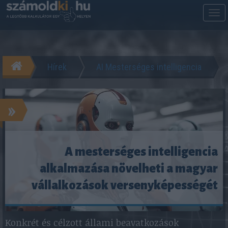
M
m
Hírek
AI Mesterséges intelligencia
»
A mesterséges intelligencia
alkalmazása növelheti a magyar
vállalkozások versenyképességét
Konkrét és célzott állami beavatkozások