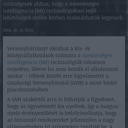
szükségesek ahhoz, hogy a mesterséges
intelligencia (MI) technológiában rejlő
lehetőségek széles körben kiaknázhatók legyenek.
2024. 10. 21. 15:22
Versenyhátrányt okozhat a kis- és
középvállalkozások számára a
mesterséges
intelligencia (MI)
technológiák rohamos
terjedése, illetve ha nem kezdik el alkalmazni
azokat – többek között erre figyelmeztet a
Gazdasági Versenyhivatal (GVH) a most lezárt
piacelemzésében.
A GVH szakértői arra is felhívják a figyelmet,
hogy az úgynevezett kis nyelvek, így a magyar
nyelv érvényesülését is befolyásolhatja, hogy
az öntanuló rendszereket jellemzően a nagy
világnyelveken írt szövegeken tanítják be. A