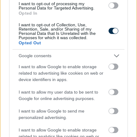
Instantly
I want to opt-out of processing my
Personal Data for Targeted Advertising.
Opted In
I want to opt-out of Collection, Use,
Retention, Sale, and/or Sharing of my
Personal Data that Is Unrelated with the
HIPA bevallás határideje: miért kulcskérdés a május 31-
Purposes for which it was collected.
i határnap a vállalkozások pénzügyi tervezésében?
Opted Out
2026.08.10. 07:05
Google consents
I want to allow Google to enable storage
related to advertising like cookies on web or
device identifiers in apps.
I want to allow my user data to be sent to
Google for online advertising purposes.
I want to allow Google to send me
personalized advertising.
I want to allow Google to enable storage
related to analytics like cookies on web or