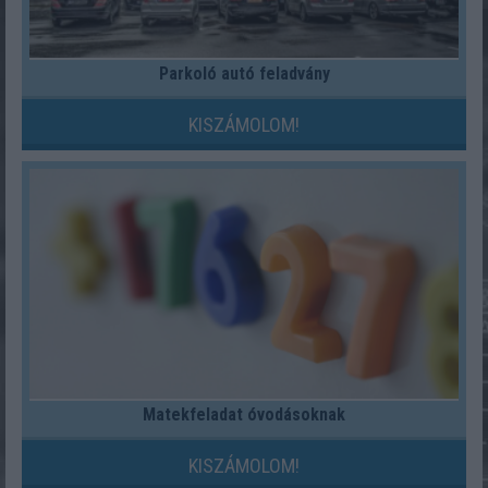
Parkoló autó feladvány
KISZÁMOLOM!
Matekfeladat óvodásoknak
KISZÁMOLOM!