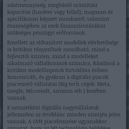
adatmennyiség; megfelelő számítási
kapacitás (hardver vagy felhő); magasan és
specifikusan képzett munkaerő; valamint
összeségében az ezek finanszírozásához
szükséges pénzügyi erőforrások.
Emellett az előtanított modellek elérhetősége
is kritikus tényezőnek mondható, mind a
fejlesztői szinten, mind a modelleket
alkalmazó vállalkozások számára. Ráadásul a
kritikus modellinputok birtoklása erősen
koncentrált, és gyakran a digitális piacok
piacvezető vállalatai (Big tech cégek: Meta,
Google, Microsoft, Amazon stb.) kezében
vannak.
E nemzetközi digitális nagyvállalatok
jellemzően az értéklánc minden szintjén jelen
vannak. A GVH piacelemzése ugyanakkor
rámutat, hogy az MI technológia fejlődése