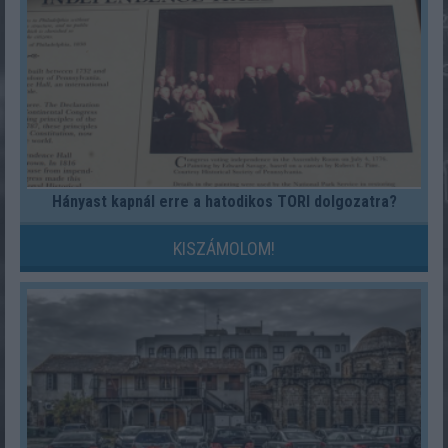
Hányast kapnál erre a hatodikos TÖRI dolgozatra?
KISZÁMOLOM!