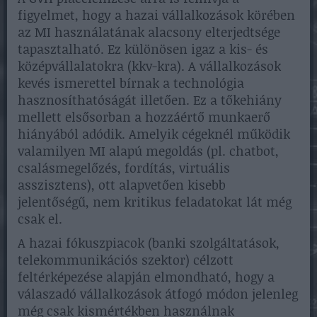
figyelmet, hogy a hazai vállalkozások körében
az MI használatának alacsony elterjedtsége
tapasztalható. Ez különösen igaz a kis- és
középvállalatokra (kkv-kra). A vállalkozások
kevés ismerettel bírnak a technológia
hasznosíthatóságát illetően. Ez a tőkehiány
mellett elsősorban a hozzáértő munkaerő
hiányából adódik. Amelyik cégeknél működik
valamilyen MI alapú megoldás (pl. chatbot,
csalásmegelőzés, fordítás, virtuális
asszisztens), ott alapvetően kisebb
jelentőségű, nem kritikus feladatokat lát még
csak el.
A hazai fókuszpiacok (banki szolgáltatások,
telekommunikációs szektor) célzott
feltérképezése alapján elmondható, hogy a
válaszadó vállalkozások átfogó módon jelenleg
még csak kismértékben használnak