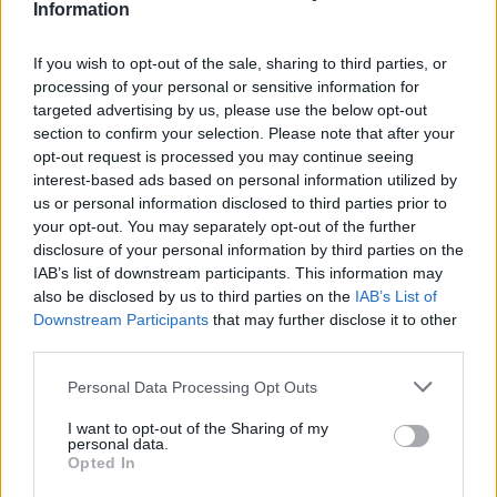
2026.08.07. 12:48
Information
If you wish to opt-out of the sale, sharing to third parties, or
processing of your personal or sensitive information for
targeted advertising by us, please use the below opt-out
section to confirm your selection. Please note that after your
opt-out request is processed you may continue seeing
interest-based ads based on personal information utilized by
us or personal information disclosed to third parties prior to
your opt-out. You may separately opt-out of the further
disclosure of your personal information by third parties on the
IAB’s list of downstream participants. This information may
also be disclosed by us to third parties on the
IAB’s List of
Downstream Participants
that may further disclose it to other
third parties.
Magyar infláció 2026 július - rekord alacsony szinten a
drágulás!
Please note that this website/app uses one or more Google
Personal Data Processing Opt Outs
services and may gather and store information including but
2026.08.07. 09:28
not limited to your visit or usage behaviour. You may click to
I want to opt-out of the Sharing of my
personal data.
grant or deny consent to Google and its third-party tags to
Opted In
use your data for below specified purposes in below Google