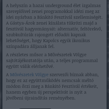
A helyszín a hazai underground élet izgalmas
szereplőivel zenei programokkal idézi meg az
idei nyárban a Bánkitó Fesztivál szellemiségét.
A Gástya-Árok zenei kínálata tükrözi majd a
fesztivál hagyományait: alternatív, feltörekvő,
szubkultúrák rajongott előadói kapnak
lehetőséget, hogy Kapolcs egyik ikonikus
színpadára álljanak fel.
A részletes műsor a Művészetek Völgye
sajtótájékoztatója után, a teljes programmal
együtt válik elérhetővé.
A
Művészetek Völgye
szervezői bíznak abban,
hogy ez az együttműködés nemcsak méltó
módon őrzi meg a Bánkitó Fesztivál értékeit,
hanem egyben új perspektívát is nyit a
jövőbeni újraindítás reményében.