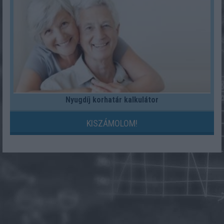
Nyugdíj korhatár kalkulátor
KISZÁMOLOM!