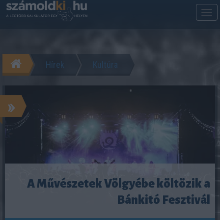
M
m
Hírek
Kultúra
»
A Művészetek Völgyébe költözik a
Bánkitó Fesztivál