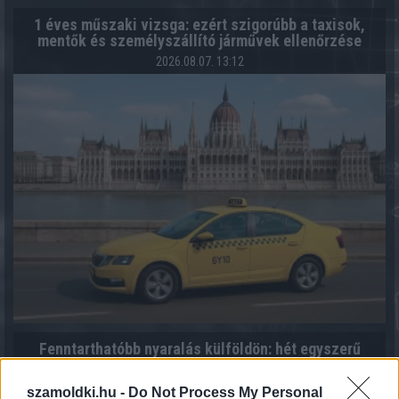
1 éves műszaki vizsga: ezért szigorúbb a taxisok,
mentők és személyszállító járművek ellenőrzése
2026.08.07. 13:12
Fenntarthatóbb nyaralás külföldön: hét egyszerű
szokás, amellyel a magyar utazók csökkenthetik
környezeti lábnyomukat
szamoldki.hu -
Do Not Process My Personal