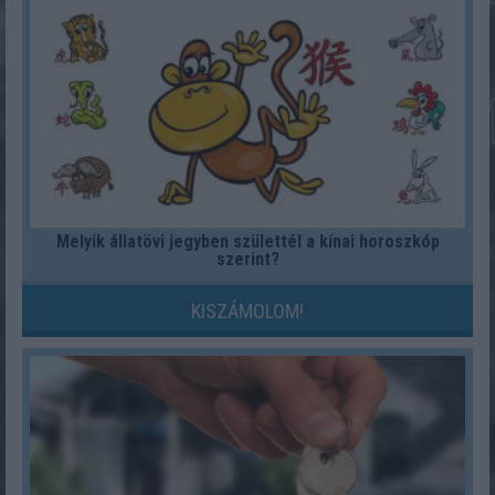
Melyik állatövi jegyben születtél a kínai horoszkóp
szerint?
KISZÁMOLOM!