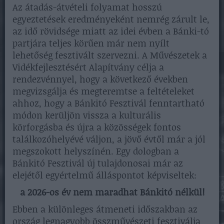
Az átadás-átvételi folyamat hosszú
egyeztetések eredményeként nemrég zárult le,
az idő rövidsége miatt az idei évben a Bánki-tó
partjára teljes körűen már nem nyílt
lehetőség fesztivált szervezni. A Művészetek a
Vidékfejlesztésért Alapítvány célja a
rendezvénnyel, hogy a következő években
megvizsgálja és megteremtse a feltételeket
ahhoz, hogy a Bánkitó Fesztivál fenntartható
módon kerüljön vissza a kulturális
körforgásba és újra a közösségek fontos
találkozóhelyévé váljon, a jövő évtől már a jól
megszokott helyszínén. Egy dologban a
Bánkitó Fesztivál új tulajdonosai már az
elejétől egyértelmű álláspontot képviseltek:
a 2026-os év nem maradhat Bánkitó nélkül!
Ebben a különleges átmeneti időszakban az
ország legnagyobb összművészeti fesztiválja