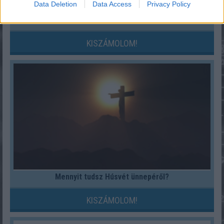
Data Deletion
Data Access
Privacy Policy
Hol kellene élned, hogy boldog légy?
KISZÁMOLOM!
Mennyit tudsz Húsvét ünnepéről?
KISZÁMOLOM!