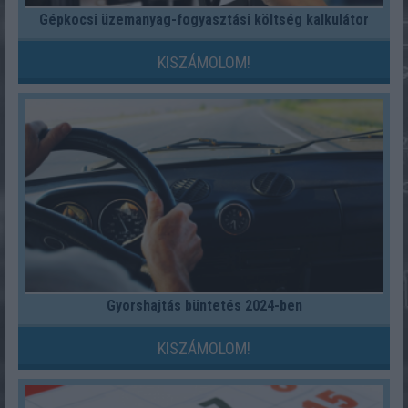
Gépkocsi üzemanyag-fogyasztási költség kalkulátor
KISZÁMOLOM!
Gyorshajtás büntetés 2024-ben
KISZÁMOLOM!