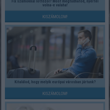
Fix számokkal lottózol? Most megtudhatod, nyertél
volna-e valaha!
KISZÁMOLOM!
Kitalálod, hogy melyik európai városban jártunk?
KISZÁMOLOM!