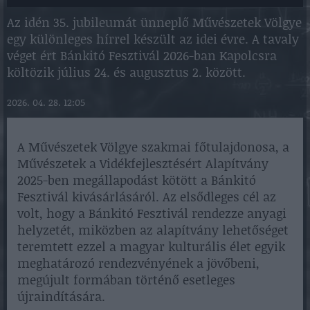
Az idén 35. jubileumát ünneplő Művészetek Völgye
egy különleges hírrel készült az idei évre. A tavaly
véget ért Bánkitó Fesztivál 2026-ban Kapolcsra
költözik július 24. és augusztus 2. között.
2026. 04. 28. 12:05
A Művészetek Völgye szakmai főtulajdonosa, a
Művészetek a Vidékfejlesztésért Alapítvány
2025-ben megállapodást kötött a Bánkitó
Fesztivál kivásárlásáról. Az elsődleges cél az
volt, hogy a Bánkitó Fesztivál rendezze anyagi
helyzetét, miközben az alapítvány lehetőséget
teremtett ezzel a magyar kulturális élet egyik
meghatározó rendezvényének a jövőbeni,
megújult formában történő esetleges
újraindítására.