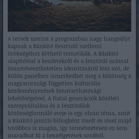
A tervek szerint a programban nagy hangsúlyt
kapnak a Bánkitó Fesztivál szellemi
örökségéhez köthető tematikák. A Bánkitó
alapítóival a kezdetekről és a fesztivál mással
összetéveszthetetlen identitásáról lesz szó, de
külön panelben ismerkedhet meg a közönség a
magyarországi független kulturális
kezdeményezések fenntarthatósági
lehetőségeivel. A fiatal generációk közéleti
szerepvállalása és a fesztiválok
közösségformáló ereje is egy olyan téma, amit
a Bánkitó pozitív billogként viselt és visel majd
továbbra is magán, így természetesen ez sem
maradhat ki a beszélgetések sorából.