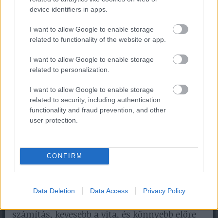
device identifiers in apps.
I want to allow Google to enable storage
A modern vállalkozásoknál egyre fontosabb a
related to functionality of the website or app.
szabadságok digitális nyilvántartása. Egy jól
I want to allow Google to enable storage
működő rendszer megmutatja, kinek mennyi
related to personalization.
szabadsága van, ki mikor szeretne távol lenni,
milyen pótszabadságokra jogosult, és mikor
I want to allow Google to enable storage
alakulhat ki létszámhiány.
related to security, including authentication
functionality and fraud prevention, and other
Ez különösen fontos olyan munkahelyeken,
user protection.
ahol sok munkavállaló dolgozik, több műszak
van, vagy nehéz a helyettesítés. A digitális HR-
rendszer nem helyettesíti a jogszerű döntést,
CONFIRM
de segíti a munkáltatót abban, hogy ne
feledkezzen meg a kötelezettségeiről.
Gazdasági szempontból a jó nyilvántartás
Data Deletion
Data Access
Privacy Policy
csökkenti a kockázatot. Kevesebb a téves
számítás, kevesebb a vita, és könnyebb előre