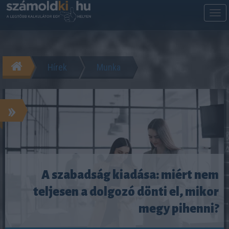
M
m
Hírek
Munka
»
A szabadság kiadása: miért nem
teljesen a dolgozó dönti el, mikor
megy pihenni?