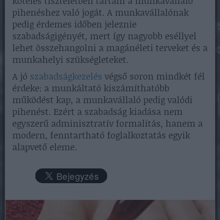
köteles tiszteletben tartani a munkavállaló
pihenéshez való jogát. A munkavállalónak
pedig érdemes időben jeleznie
szabadságigényét, mert így nagyobb eséllyel
lehet összehangolni a magánéleti terveket és a
munkahelyi szükségleteket.
A jó
szabadságkezelés
végső soron mindkét fél
érdeke: a munkáltató kiszámíthatóbb
működést kap, a munkavállaló pedig valódi
pihenést. Ezért a szabadság kiadása nem
egyszerű adminisztratív formalitás, hanem a
modern, fenntartható foglalkoztatás egyik
alapvető eleme.