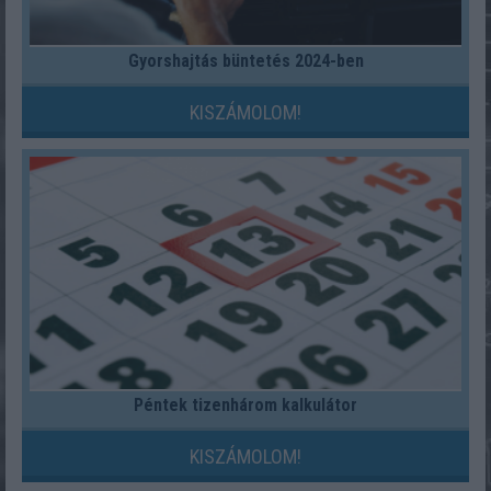
Gyorshajtás büntetés 2024-ben
KISZÁMOLOM!
Péntek tizenhárom kalkulátor
KISZÁMOLOM!