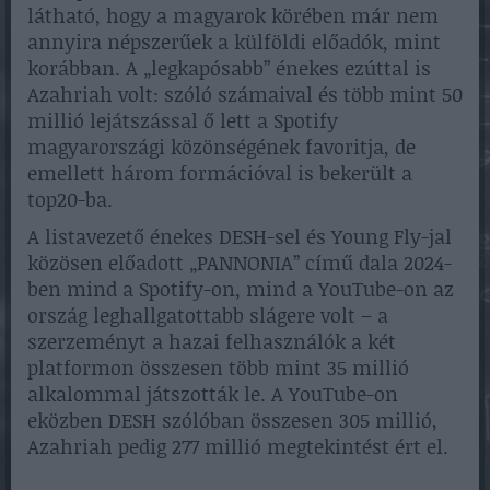
látható, hogy a magyarok körében már nem
annyira népszerűek a külföldi előadók, mint
korábban. A „legkapósabb” énekes ezúttal is
Azahriah volt: szóló számaival és több mint 50
millió lejátszással ő lett a Spotify
magyarországi közönségének favoritja, de
emellett három formációval is bekerült a
top20-ba.
A listavezető énekes DESH-sel és Young Fly-jal
közösen előadott „PANNONIA” című dala 2024-
ben mind a Spotify-on, mind a YouTube-on az
ország leghallgatottabb slágere volt – a
szerzeményt a hazai felhasználók a két
platformon összesen több mint 35 millió
alkalommal játszották le. A YouTube-on
eközben DESH szólóban összesen 305 millió,
Azahriah pedig 277 millió megtekintést ért el.