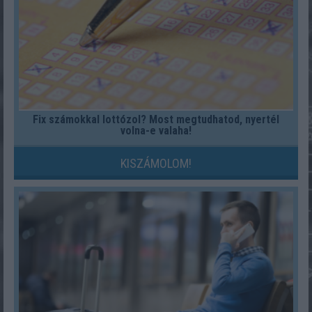
Fix számokkal lottózol? Most megtudhatod, nyertél
volna-e valaha!
KISZÁMOLOM!