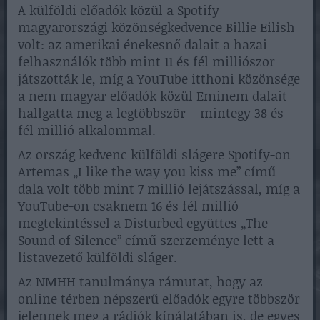
A külföldi előadók közül a Spotify
magyarországi közönségkedvence Billie Eilish
volt: az amerikai énekesnő dalait a hazai
felhasználók több mint 11 és fél milliószor
játszották le, míg a YouTube itthoni közönsége
a nem magyar előadók közül Eminem dalait
hallgatta meg a legtöbbször – mintegy 38 és
fél millió alkalommal.
Az ország kedvenc külföldi slágere Spotify-on
Artemas „I like the way you kiss me” című
dala volt több mint 7 millió lejátszással, míg a
YouTube-on csaknem 16 és fél millió
megtekintéssel a Disturbed együttes „The
Sound of Silence” című szerzeménye lett a
listavezető külföldi sláger.
Az NMHH tanulmánya rámutat, hogy az
online térben népszerű előadók egyre többször
jelennek meg a rádiók kínálatában is, de egyes