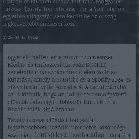
Csupán öt külföldi előadó fért fel a magyarok
húszas Spotify-toplistájára, míg a YouTube-on
egyetlen világsztár sem került be az ország
legkedveltebb énekesei közé.
2025. 09. 15. 09:52
Egyebek mellett erre mutat rá a Nemzeti
Média- és Hírközlési Hatóság (NMHH)
zenehallgatási szokásainkat elemző friss
kutatása, amely a YouTube és a Spotify 2024-es
slágerlistáit vette górcső alá. A tanulmányból
az is kitűnik, hogy az online térben népszerű
előadók dalai egyre többször tűnnek fel a
hazai rádiók kínálatában.
Tavaly is saját előadóit hallgatta
legszívesebben hazánk internetes közönsége:
Azahriah és DESH kirobbanthatatlan maradt a