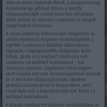
2024-es zenei toplisták éléről, a magyarországi
művészek így például itthon a Spotify
világranglistáját vezető amerikai előadókat,
Billie Eilisht és Sabrina Carpentert is maguk
mögé tudták utasítani.
A zenei platform felhasználói világszerte az
utóbbi énekesnő slágereit streamingelték a
legtöbb, csaknem 6 milliárd alkalommal.
Ugyanitt a legnépszerűbb világsláger Billie
Eilish „Birds of a Feather” című dala volt,
csaknem 1,8 milliárd lejátszással – bár
Sabrina Carpenter „Espresso” című slágere
ettől csupán 650 ezer streamingeléssel maradt
le. A YouTube világranglistáján eközben
globális szinten ROSÉ és Bruno Mars „APT.”
című dala volt a legnépszerűbb dal, közel 1,4
milliárd lejátszással.
A Kárpát-medencére tekintve mindeközben az