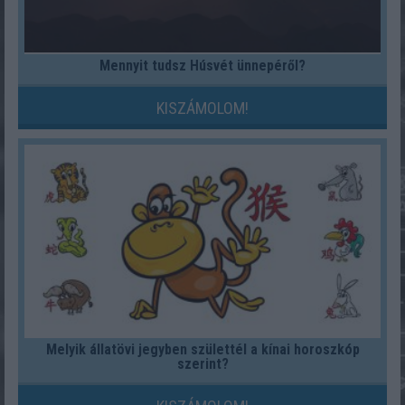
Mennyit tudsz Húsvét ünnepéről?
KISZÁMOLOM!
Melyik állatövi jegyben születtél a kínai horoszkóp
szerint?