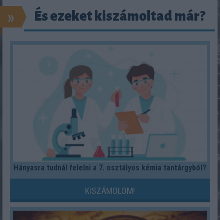
»
És ezeket kiszámoltad már?
Hányasra tudnál felelni a 7. osztályos kémia tantárgyból?
KISZÁMOLOM!