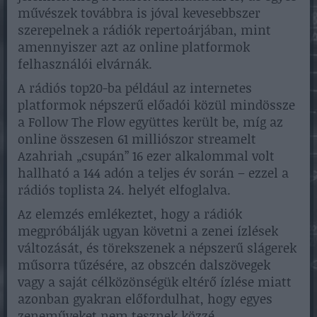
művészek továbbra is jóval kevesebbszer
szerepelnek a rádiók repertoárjában, mint
amennyiszer azt az online platformok
felhasználói elvárnák.
A rádiós top20-ba például az internetes
platformok népszerű előadói közül mindössze
a Follow The Flow együttes került be, míg az
online összesen 61 milliószor streamelt
Azahriah „csupán” 16 ezer alkalommal volt
hallható a 144 adón a teljes év során – ezzel a
rádiós toplista 24. helyét elfoglalva.
Az elemzés emlékeztet, hogy a rádiók
megpróbálják ugyan követni a zenei ízlések
változását, és törekszenek a népszerű slágerek
műsorra tűzésére, az obszcén dalszövegek
vagy a saját célközönségük eltérő ízlése miatt
azonban gyakran előfordulhat, hogy egyes
zeneműveket nem tesznek közzé,