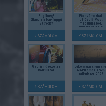
Segítség!
Fix számokkal
Okostelefon-függő
lottózol? Most
vagyok?
megtudhatod,
nyertél volna-e
valaha!
KISZÁMOLOM!
KISZÁMOLOM!
Gépjárművezetés
Lakossági áram ára
kalkulátor
elektromos áram
kalkulátor 2026
KISZÁMOLOM!
KISZÁMOLOM!