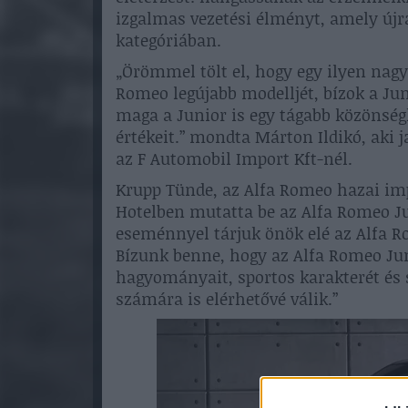
izgalmas vezetési élményt, amely újra
kategóriában.
„Örömmel tölt el, hogy egy ilyen nag
Romeo legújabb modelljét, bízok a Ju
maga a Junior is egy tágabb közönség
értékeit.” mondta Márton Ildikó, aki 
az F Automobil Import Kft-nél.
Krupp Tünde, az Alfa Romeo hazai im
Hotelben mutatta be az Alfa Romeo Jun
eseménnyel tárjuk önök elé az Alfa R
Bízunk benne, hogy az Alfa Romeo Jun
hagyományait, sportos karakterét és
számára is elérhetővé válik.”