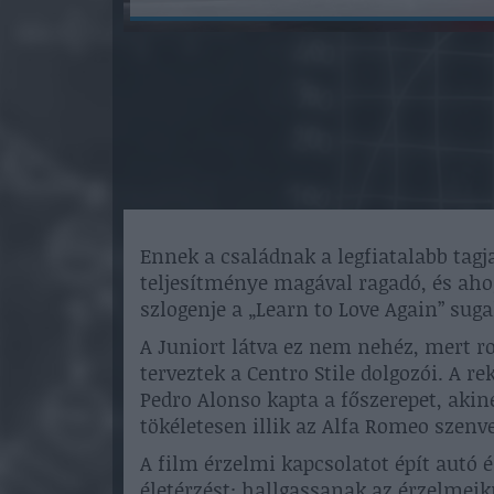
Ennek a családnak a legfiatalabb tagja
teljesítménye magával ragadó, és ah
szlogenje a „Learn to Love Again” suga
A Juniort látva ez nem nehéz, mert r
terveztek a Centro Stile dolgozói. A 
Pedro Alonso kapta a főszerepet, akin
tökéletesen illik az Alfa Romeo szenv
A film érzelmi kapcsolatot épít autó é
életérzést: hallgassanak az érzelmeikr