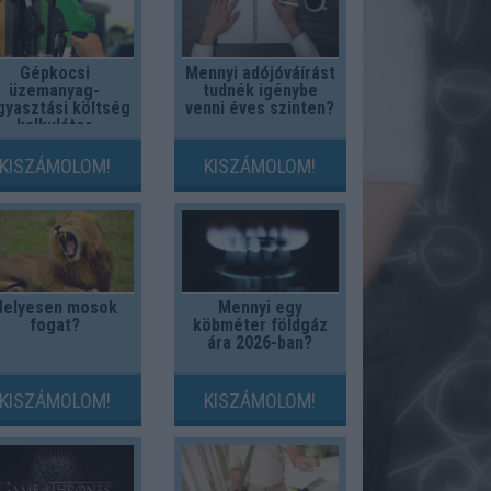
Gépkocsi
Mennyi adójóváírást
üzemanyag-
tudnék igénybe
gyasztási költség
venni éves szinten?
kalkulátor
KISZÁMOLOM!
KISZÁMOLOM!
Helyesen mosok
Mennyi egy
fogat?
köbméter földgáz
ára 2026-ban?
KISZÁMOLOM!
KISZÁMOLOM!