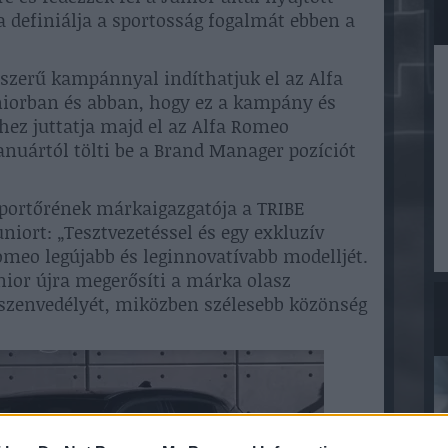
 definiálja a sportosság fogalmát ebben a
yszerű kampánnyal indíthatjuk el az Alfa
niorban és abban, hogy ez a kampány és
hez juttatja majd el az Alfa Romeo
januártól tölti be a Brand Manager pozíciót
portőrének márkaigazgatója a TRIBE
iort: „Tesztvezetéssel és egy exkluzív
omeo legújabb és leginnovatívabb modelljét.
ior újra megerősíti a márka olasz
 szenvedélyét, miközben szélesebb közönség