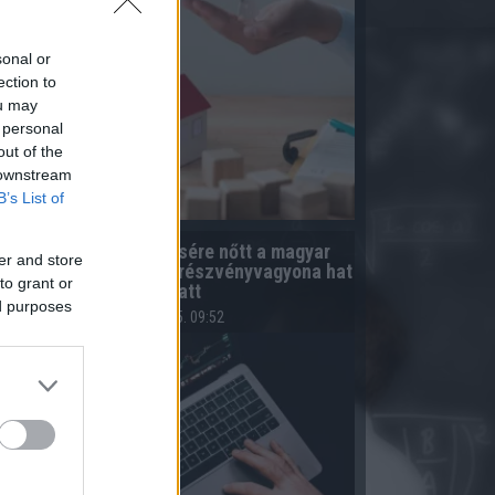
sonal or
ection to
ou may
 personal
out of the
 downstream
B’s List of
Több mint négyszeresére nőtt a magyar
er and store
áztartások közvetlen részvényvagyona hat
to grant or
év alatt
ed purposes
2026.08.05. 09:52