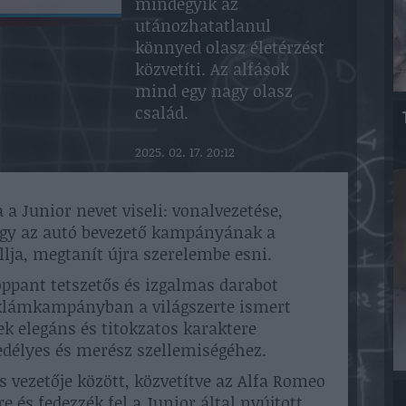
mindegyik az
utánozhatatlanul
könnyed olasz életérzést
közvetíti. Az alfások
mind egy nagy olasz
család.
2025. 02. 17. 20:12
 a Junior nevet viseli: vonalvezetése,
ogy az autó bevezető kampányának a
llja, megtanít újra szerelembe esni.
oppant tetszetős és izgalmas darabot
reklámkampányban a világszerte ismert
ek elegáns és titokzatos karaktere
edélyes és merész szellemiségéhez.
s vezetője között, közvetítve az Alfa Romeo
e és fedezzék fel a Junior által nyújtott