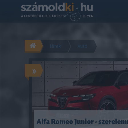
Hírek
Autó
»
Alfa Romeo Junior - szerelem