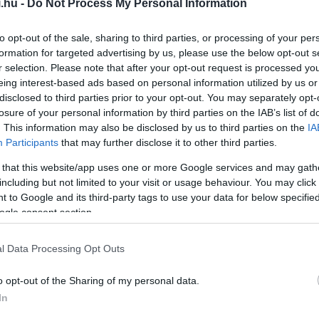
.hu -
Do Not Process My Personal Information
to opt-out of the sale, sharing to third parties, or processing of your per
formation for targeted advertising by us, please use the below opt-out s
r selection. Please note that after your opt-out request is processed y
eing interest-based ads based on personal information utilized by us or
disclosed to third parties prior to your opt-out. You may separately opt-
losure of your personal information by third parties on the IAB’s list of
. This information may also be disclosed by us to third parties on the
IA
Participants
that may further disclose it to other third parties.
 that this website/app uses one or more Google services and may gath
h
el a legendás Alfa Romeo vezetési élmény
including but not limited to your visit or usage behaviour. You may click 
 to Google and its third-party tags to use your data for below specifi
ltek a karosszéria alá. A Junior az Alfa
ogle consent section.
t jelenti, amely Olaszországban és
kategória. A modell az Alfa Romeo sportos
l Data Processing Opt Outs
 testesíti meg kompakt méretben, ez főként
égnek vonzó. Az Alfa Romeo Junior többféle
o opt-out of the Sharing of my personal data.
tromos kivitelben is elérhető.
In