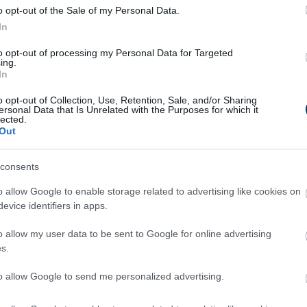
nológiát kínál a vezetési dinamika és a
o opt-out of the Sale of my Personal Data.
rsak között ez az autó kiemelkedik
In
to opt-out of processing my Personal Data for Targeted
ing.
árom fő változata:
In
otor, amely az első a szegmensben
o opt-out of Collection, Use, Retention, Sale, and/or Sharing
ersonal Data that Is Unrelated with the Purposes for which it
Legend” hűtőráccsal, 18 colos „Fori”
lected.
Out
ltozat, akár 410 km hatótávval.
consents
odell, amely emlékeztet bennünket arra,
o allow Google to enable storage related to advertising like cookies on
g van egy sportosabb, erősebb kivitel.
evice identifiers in apps.
r máris elnyerte a „2025-ös év új autója”
. Korábban a márka olyan modelljei nyerték
o allow my user data to be sent to Google for online advertising
s.
 a Stelvio vagy a 147.
i sem bizonyítja jobban, mint hogy a
to allow Google to send me personalized advertising.
értékesítési eredményeket ért el. Az új