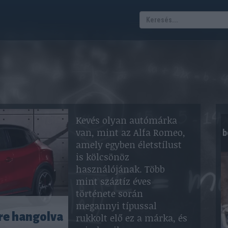
Kevés olyan autómárka
van, mint az Alfa Romeo,
b
amely egyben életstílust
is kölcsönöz
használójának. Több
mint száztíz éves
története során
megannyi típussal
re hangolva
rukkolt elő ez a márka, és