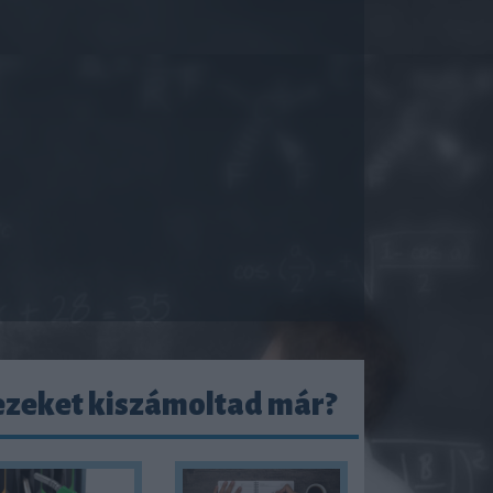
ezeket kiszámoltad már?