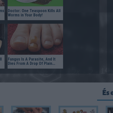
rms
Doctor: One Teaspoon Kills All
Worms in Your Body!
l
Fungus Is A Parasite, And It
Dies From A Drop Of Plain...
És 