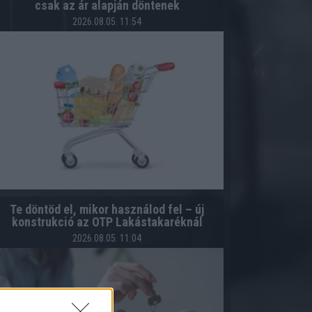
csak az ár alapján döntenek
2026.08.05. 11:54
Te döntöd el, mikor használod fel – új
konstrukció az OTP Lakástakaréknál
2026.08.05. 11:04