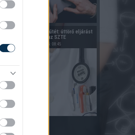
Endoszkópos gerincműtét: úttörő eljárást
mutat be az SZTE
2026.08.05. 08:45