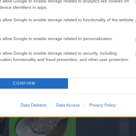
a várakozásokat, a kocsi népszerűsége
o allow Google to enable storage related to analytics like cookies on
eo olasz szellemiségét, sportosságát és
evice identifiers in apps.
o allow Google to enable storage related to functionality of the website
o allow Google to enable storage related to personalization.
o allow Google to enable storage related to security, including
cation functionality and fraud prevention, and other user protection.
CONFIRM
5 Parasite-Causing Foods You
Should Stop Eating Right Now
Data Deletion
Data Access
Privacy Policy