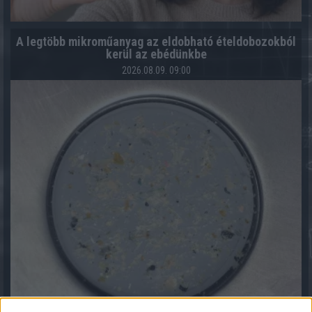
A legtöbb mikroműanyag az eldobható ételdobozokból
kerül az ebédünkbe
2026.08.09. 09:00