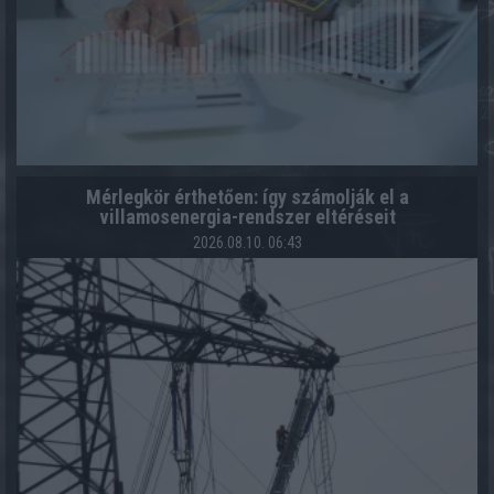
Mérlegkör érthetően: így számolják el a
villamosenergia-rendszer eltéréseit
2026.08.10. 06:43