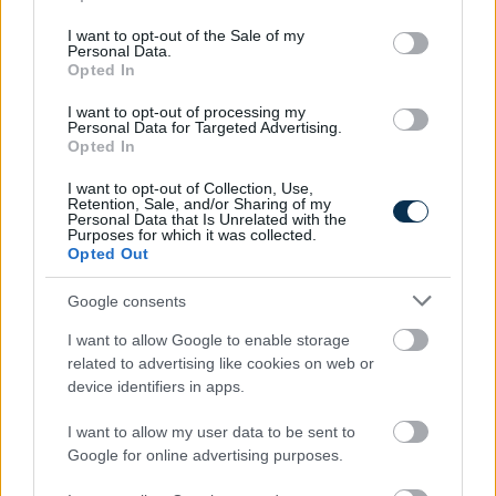
use your data for below specified purposes in below Google
consent section.
I want to opt-out of the Sale of my
Personal Data.
Opted In
I want to opt-out of processing my
Personal Data for Targeted Advertising.
Opted In
I want to opt-out of Collection, Use,
Retention, Sale, and/or Sharing of my
Personal Data that Is Unrelated with the
Purposes for which it was collected.
Opted Out
Google consents
I want to allow Google to enable storage
related to advertising like cookies on web or
device identifiers in apps.
»
És ezeket kiszámoltad már?
I want to allow my user data to be sent to
Google for online advertising purposes.