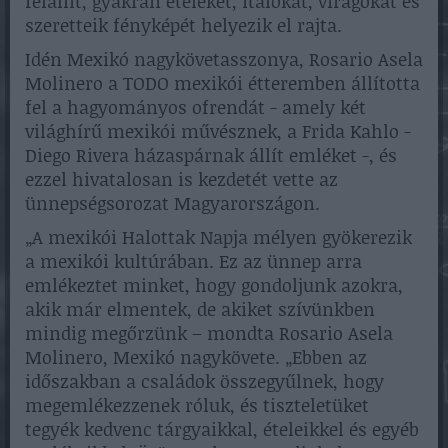
felállít, gyakran ételeket, italokat, virágokat és
szeretteik fényképét helyezik el rajta.
Idén Mexikó nagykövetasszonya, Rosario Asela
Molinero a TODO mexikói étteremben állította
fel a hagyományos ofrendát - amely két
világhírű mexikói művésznek, a Frida Kahlo -
Diego Rivera házaspárnak állít emléket -, és
ezzel hivatalosan is kezdetét vette az
ünnepségsorozat Magyarországon.
„A mexikói Halottak Napja mélyen gyökerezik
a mexikói kultúrában. Ez az ünnep arra
emlékeztet minket, hogy gondoljunk azokra,
akik már elmentek, de akiket szívünkben
mindig megőrzünk – mondta Rosario Asela
Molinero, Mexikó nagykövete. „Ebben az
időszakban a családok összegyűlnek, hogy
megemlékezzenek róluk, és tiszteletüket
tegyék kedvenc tárgyaikkal, ételeikkel és egyéb