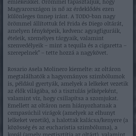
emlékeikkel. Örömmel tapasztaljuk, hogy
Magyarországon is nő az érdeklődés ezen
különleges ünnep iránt. A TODO-ban nagy
örömmel állítottuk fel Frida és Diego oltárát,
amelyen fényképeik, kedvenc agyagfiguráik,
ételeik, személyes tárgyaik, valamint
szenvedélyeik – mint a tequila és a cigaretta –
szerepelnek” – tette hozzá a nagykövet.
Rosario Asela Molinero kiemelte: az oltáron
megtalálhatók a hagyományos szimbólumok
is, például gyertyák, amelyek a lelkeket vezetik
az élők világába, só a tisztulás jelképeként,
valamint víz, hogy csillapítsa a szomjukat.
Emellett az oltáron nem hiányozhatnak a
cempasúchil virágok (amelyek az elhunyt
lelkeket vezetik), a halottak kalácsa/kenyere (a
közösség és az eucharistia szimbóluma), a
kopál (amely megtisztítja az oltárt), valamint