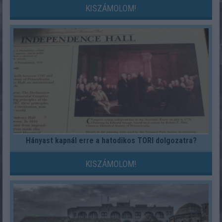
KISZÁMOLOM!
Hányast kapnál erre a hatodikos TÖRI dolgozatra?
KISZÁMOLOM!