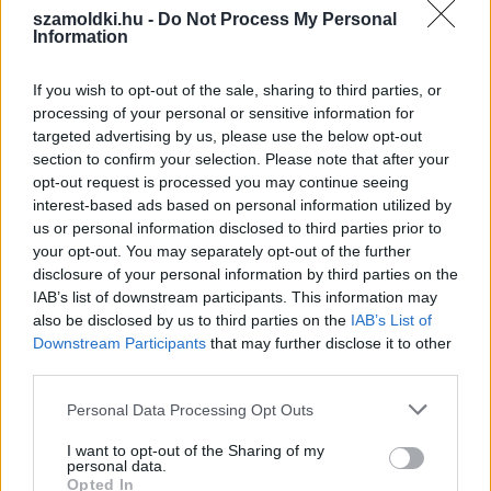
szamoldki.hu -
Do Not Process My Personal
Meddig érvényes ma egy magyar útlevél? Mutatjuk a
Information
pontos szabályokat
2026.08.08. 09:46
If you wish to opt-out of the sale, sharing to third parties, or
processing of your personal or sensitive information for
targeted advertising by us, please use the below opt-out
section to confirm your selection. Please note that after your
opt-out request is processed you may continue seeing
interest-based ads based on personal information utilized by
us or personal information disclosed to third parties prior to
your opt-out. You may separately opt-out of the further
disclosure of your personal information by third parties on the
IAB’s list of downstream participants. This information may
also be disclosed by us to third parties on the
IAB’s List of
Downstream Participants
that may further disclose it to other
third parties.
Please note that this website/app uses one or more Google
Personal Data Processing Opt Outs
services and may gather and store information including but
Közös megegyezés és végkielégítés: mikor jár pénz a
not limited to your visit or usage behaviour. You may click to
I want to opt-out of the Sharing of my
munkavállalónak?
personal data.
grant or deny consent to Google and its third-party tags to
Opted In
2026.08.07. 14:54