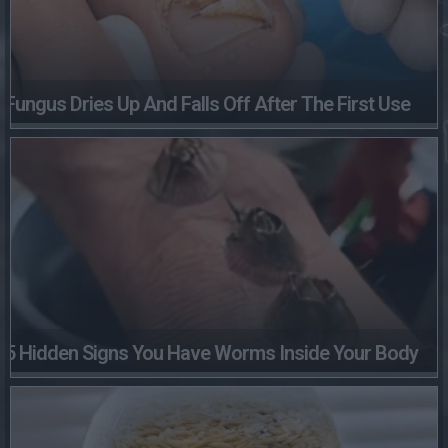
Fungus Dries Up And Falls Off After The First Use
5 Hidden Signs You Have Worms Inside Your Body