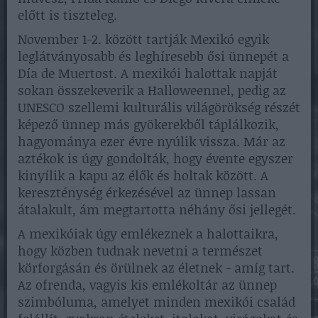
előtt is tiszteleg.
November 1-2. között tartják Mexikó egyik
leglátványosabb és leghíresebb ősi ünnepét a
Día de Muertost. A mexikói halottak napját
sokan összekeverik a Halloweennel, pedig az
UNESCO szellemi kulturális világörökség részét
képező ünnep más gyökerekből táplálkozik,
hagyománya ezer évre nyúlik vissza. Már az
aztékok is úgy gondolták, hogy évente egyszer
kinyílik a kapu az élők és holtak között. A
kereszténység érkezésével az ünnep lassan
átalakult, ám megtartotta néhány ősi jellegét.
A mexikóiak úgy emlékeznek a halottaikra,
hogy közben tudnak nevetni a természet
körforgásán és örülnek az életnek - amíg tart.
Az ofrenda, vagyis kis emlékoltár az ünnep
szimbóluma, amelyet minden mexikói család