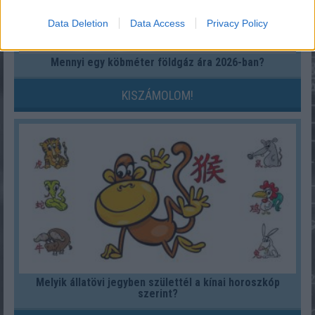
Data Deletion
Data Access
Privacy Policy
Mennyi egy köbméter földgáz ára 2026-ban?
KISZÁMOLOM!
Melyik állatövi jegyben születtél a kínai horoszkóp
szerint?