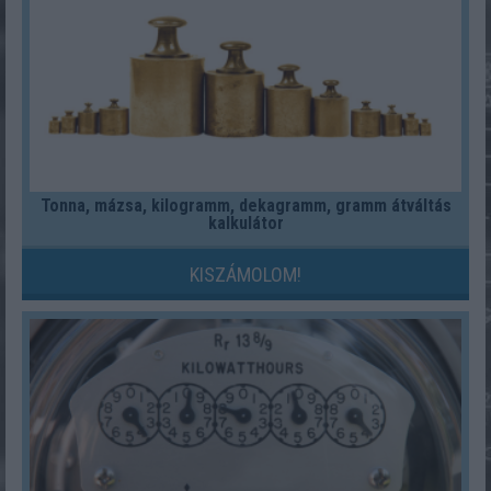
Tonna, mázsa, kilogramm, dekagramm, gramm átváltás
kalkulátor
KISZÁMOLOM!