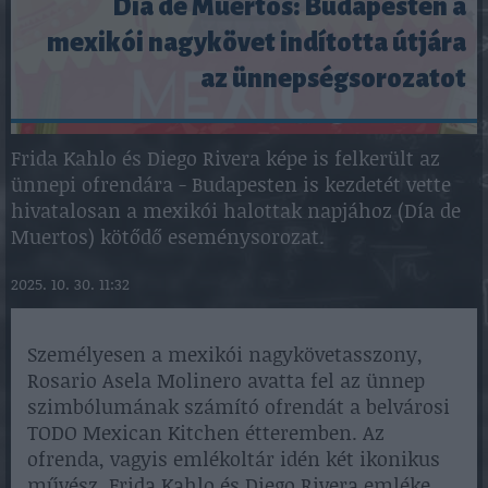
Día de Muertos: Budapesten a
mexikói nagykövet indította útjára
az ünnepségsorozatot
Frida Kahlo és Diego Rivera képe is felkerült az
ünnepi ofrendára - Budapesten is kezdetét vette
hivatalosan a mexikói halottak napjához (Día de
Muertos) kötődő eseménysorozat.
2025. 10. 30. 11:32
Személyesen a mexikói nagykövetasszony,
Rosario Asela Molinero avatta fel az ünnep
szimbólumának számító ofrendát a belvárosi
TODO Mexican Kitchen étteremben. Az
ofrenda, vagyis emlékoltár idén két ikonikus
művész, Frida Kahlo és Diego Rivera emléke