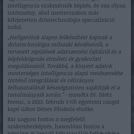
intelligencia szakmérnök képzés, és van olyan
intézmény, ahol mesterszakon már
kifejezetten dróntechnológia specializáció
indul.
„Hallgatóink alapos felkészítést kapnak a
dróntechnológia műszaki kérdéseiről, a
tervezett repülések adatszerzési fajtáiról és a
képfeldolgozás elméleti és gyakorlati
megoldásairól. Továbbá, a kinyert adatok
mesterséges intelligencia alapú rendszerekbe
történő integrálását és célirányos
felhasználását készségszinten sajátítják el a
tanulmányaik során.”
- mondta Dr. Dietz
Ferenc, a 2023. február 1-től egyetemi rangot
kapó Gábor Dénes Főiskola elnöke.
Bár nagyon fontos a megfelelő
szakemberképzés, hasonlóan fontos a
jelenlegi és leendő felhasználók felkészítése