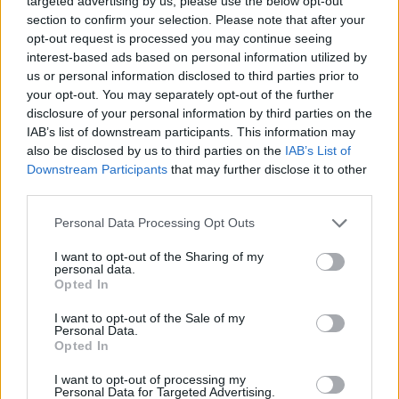
targeted advertising by us, please use the below opt-out
section to confirm your selection. Please note that after your
opt-out request is processed you may continue seeing
interest-based ads based on personal information utilized by
us or personal information disclosed to third parties prior to
your opt-out. You may separately opt-out of the further
A hazai vegyipar 200 MW-al csökkentette
disclosure of your personal information by third parties on the
energiafelhasználását
IAB’s list of downstream participants. This information may
2026.08.06. 13:32
also be disclosed by us to third parties on the
IAB’s List of
Downstream Participants
that may further disclose it to other
third parties.
Please note that this website/app uses one or more Google
Personal Data Processing Opt Outs
services and may gather and store information including but
not limited to your visit or usage behaviour. You may click to
I want to opt-out of the Sharing of my
personal data.
grant or deny consent to Google and its third-party tags to
Opted In
use your data for below specified purposes in below Google
consent section.
I want to opt-out of the Sale of my
Personal Data.
Opted In
I want to opt-out of processing my
Personal Data for Targeted Advertising.