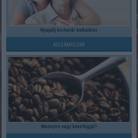
Nyugdíj korhatár kalkulátor
KISZÁMOLOM!
Mennyire vagy kávéfüggő?