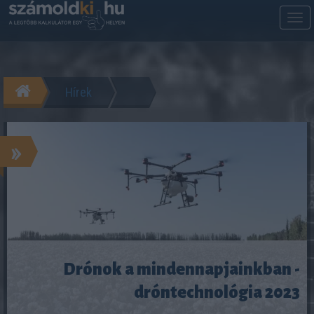
M
m
Hírek
»
Drónok a mindennapjainkban -
dróntechnológia 2023