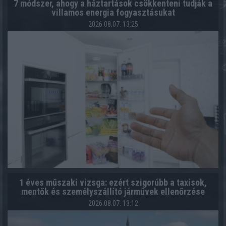
7 módszer, ahogy a háztartások csökkenteni tudják a
villamos energia fogyasztásukat
2026.08.07. 13:25
1 éves műszaki vizsga: ezért szigorúbb a taxisok,
mentők és személyszállító járművek ellenőrzése
2026.08.07. 13:12