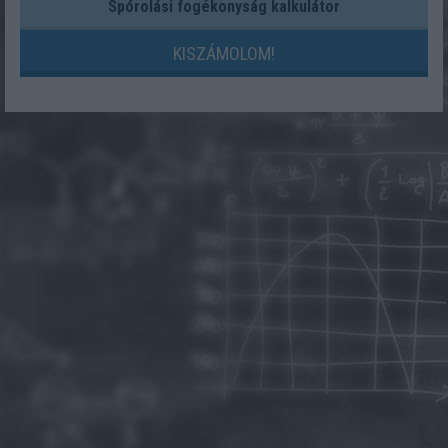
Spórolási fogékonyság kalkulátor
KISZÁMOLOM!