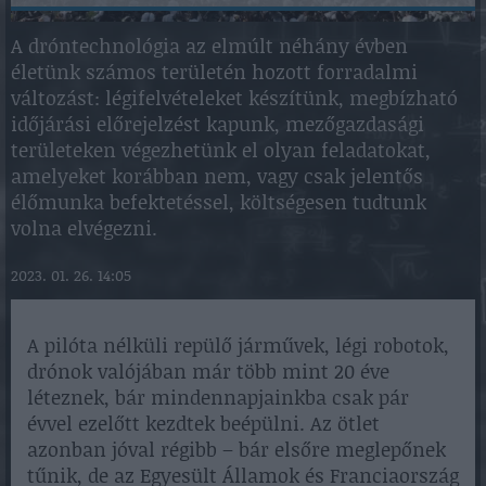
A dróntechnológia az elmúlt néhány évben
életünk számos területén hozott forradalmi
változást: légifelvételeket készítünk, megbízható
időjárási előrejelzést kapunk, mezőgazdasági
területeken végezhetünk el olyan feladatokat,
amelyeket korábban nem, vagy csak jelentős
élőmunka befektetéssel, költségesen tudtunk
volna elvégezni.
2023. 01. 26. 14:05
A pilóta nélküli repülő járművek, légi robotok,
drónok valójában már több mint 20 éve
léteznek, bár mindennapjainkba csak pár
évvel ezelőtt kezdtek beépülni. Az ötlet
azonban jóval régibb – bár elsőre meglepőnek
tűnik, de az Egyesült Államok és Franciaország