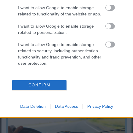
KISZÁMOLOM!
I want to allow Google to enable storage
related to functionality of the website or app.
I want to allow Google to enable storage
related to personalization.
I want to allow Google to enable storage
related to security, including authentication
functionality and fraud prevention, and other
user protection.
CONFIRM
Fix számokkal lottózol? Most megtudhatod, nyertél
volna-e valaha!
KISZÁMOLOM!
Data Deletion
Data Access
Privacy Policy