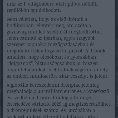
már az I. világháború alatt pilóta nélküli
repülőkön gondolkodott.
Nem véletlen, hogy az első drónok a
hadiiparban jelentek meg, ám azóta a
gazdaság minden szektorát meghódították.
Jelen vannak az iparban, egyre nagyobb
szerepet kapnak a mezőgazdaságban és
meghódították a fogyasztói piacot. A drónok
amellett, hogy olcsóbban és gyorsabban
„dolgoznak”, biztonságosabbak is, hiszen
olyan feladatokat is el tudnak végezni, amely
az emberi munkaerőre akár veszélyt is jelent.
A globális kereskedelmi drónpiac jelenleg
meghaladja a 30 milliárd eurót és a következő
évtizedben a dróntechnológia tömeges
elterjedése várható. 2025-ig megtízszereződhet
a drónrepülések száma, és Európában a
szektorban közvetlenül foglalkoztatottak