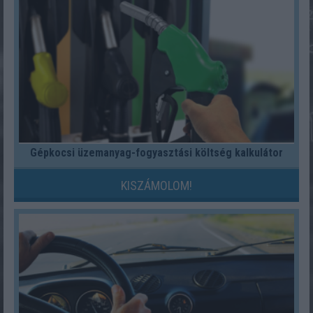
Gépkocsi üzemanyag-fogyasztási költség kalkulátor
KISZÁMOLOM!