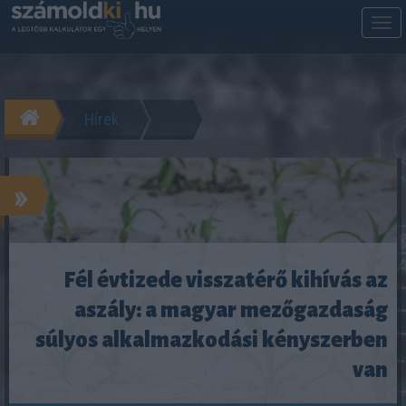
M
m
Hírek
»
Fél évtizede visszatérő kihívás az
aszály: a magyar mezőgazdaság
súlyos alkalmazkodási kényszerben
van