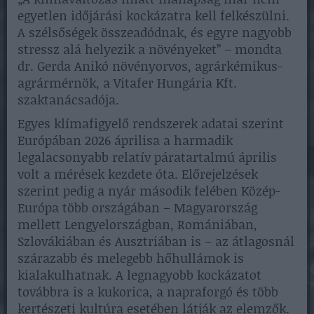
egyetlen időjárási kockázatra kell felkészülni.
A szélsőségek összeadódnak, és egyre nagyobb
stressz alá helyezik a növényeket” – mondta
dr. Gerda Anikó növényorvos, agrárkémikus-
agrármérnök, a Vitafer Hungária Kft.
szaktanácsadója.
Egyes klímafigyelő rendszerek adatai szerint
Európában 2026 áprilisa a harmadik
legalacsonyabb relatív páratartalmú április
volt a mérések kezdete óta. Előrejelzések
szerint pedig a nyár második felében Közép-
Európa több országában – Magyarország
mellett Lengyelországban, Romániában,
Szlovákiában és Ausztriában is – az átlagosnál
szárazabb és melegebb hőhullámok is
kialakulhatnak. A legnagyobb kockázatot
továbbra is a kukorica, a napraforgó és több
kertészeti kultúra esetében látják az elemzők.