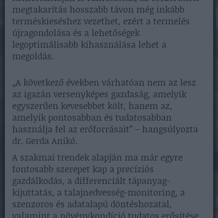
megtakarítás hosszabb távon még inkább
terméskieséshez vezethet, ezért a termelés
újragondolása és a lehetőségek
legoptimálisabb kihasználása lehet a
megoldás.
„A következő években várhatóan nem az lesz
az igazán versenyképes gazdaság, amelyik
egyszerűen kevesebbet költ, hanem az,
amelyik pontosabban és tudatosabban
használja fel az erőforrásait” – hangsúlyozta
dr. Gerda Anikó.
A szakmai trendek alapján ma már egyre
fontosabb szerepet kap a precíziós
gazdálkodás, a differenciált tápanyag-
kijuttatás, a talajnedvesség-monitoring, a
szenzoros és adatalapú döntéshozatal,
valamint a növénykondíció tudatos erősítése.