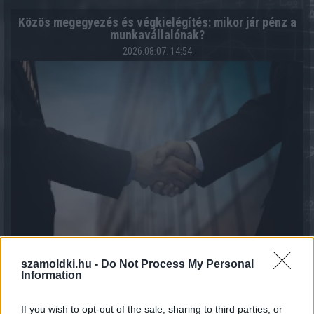
Közös megegyezés és végkielégítés: mikor jár pénz a
munkavállalónak?
2026.08.07. 14:54
szamoldki.hu -
Do Not Process My Personal
7 módszer, ahogy a háztartások csökkenteni tudják a
Information
villamos energia fogyasztásukat
2026.08.07. 13:25
If you wish to opt-out of the sale, sharing to third parties, or