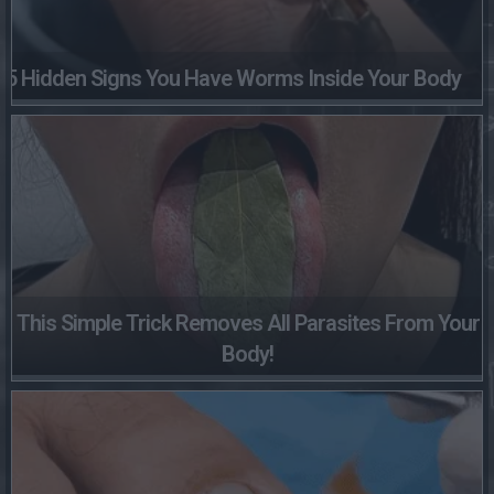
5 Hidden Signs You Have Worms Inside Your Body
This Simple Trick Removes All Parasites From Your
Body!