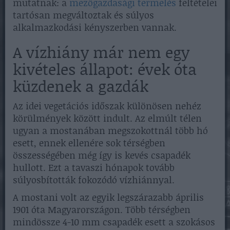
mutatnak: a
mezőgazdasági termelés
feltételei
tartósan megváltoztak és súlyos
alkalmazkodási kényszerben vannak.
A vízhiány már nem egy
kivételes állapot: évek óta
küzdenek a gazdák
Az idei vegetációs időszak különösen nehéz
körülmények között indult. Az elmúlt télen
ugyan a mostanában megszokottnál több hó
esett, ennek ellenére sok térségben
összességében még így is kevés csapadék
hullott. Ezt a tavaszi hónapok tovább
súlyosbították fokozódó vízhiánnyal.
A mostani volt az egyik legszárazabb április
1901 óta Magyarországon. Több térségben
mindössze 4-10 mm csapadék esett a szokásos