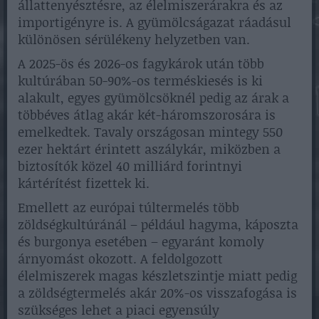
állattenyésztésre, az élelmiszerárakra és az
importigényre is. A gyümölcságazat ráadásul
különösen sérülékeny helyzetben van.
A 2025-ös és 2026-os fagykárok után több
kultúrában 50-90%-os terméskiesés is ki
alakult, egyes gyümölcsöknél pedig az árak a
többéves átlag akár két-háromszorosára is
emelkedtek. Tavaly országosan mintegy 550
ezer hektárt érintett aszálykár, miközben a
biztosítók közel 40 milliárd forintnyi
kártérítést fizettek ki.
Emellett az európai túltermelés több
zöldségkultúránál – például hagyma, káposzta
és burgonya esetében – egyaránt komoly
árnyomást okozott. A feldolgozott
élelmiszerek magas készletszintje miatt pedig
a zöldségtermelés akár 20%-os visszafogása is
szükséges lehet a piaci egyensúly