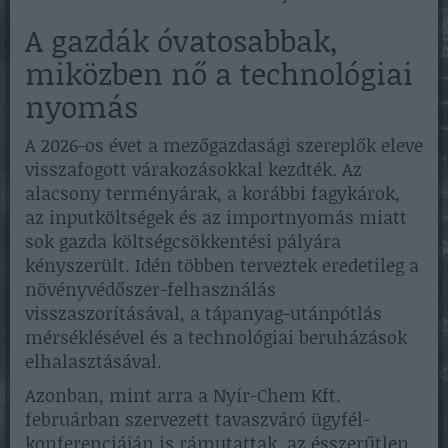
A gazdák óvatosabbak,
miközben nő a technológiai
nyomás
A 2026-os évet a mezőgazdasági szereplők eleve
visszafogott várakozásokkal kezdték. Az
alacsony terményárak, a korábbi fagykárok,
az inputköltségek és az importnyomás miatt
sok gazda költségcsökkentési pályára
kényszerült. Idén többen terveztek eredetileg a
növényvédőszer-felhasználás
visszaszorításával, a tápanyag-utánpótlás
mérséklésével és a technológiai beruházások
elhalasztásával.
Azonban, mint arra a Nyír-Chem Kft.
februárban szervezett tavaszváró ügyfél-
konferenciáján is rámutattak, az ésszerűtlen