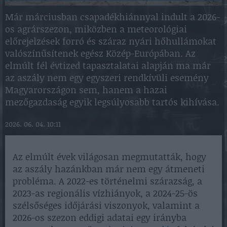
Már márciusban csapadékhiánnyal indult a 2026-
os agrárszezon, miközben a meteorológiai
előrejelzések forró és száraz nyári hőhullámokat
valószínűsítenek egész Közép-Európában. Az
elmúlt fél évtized tapasztalatai alapján ma már
az aszály nem egy egyszeri rendkívüli esemény
Magyarországon sem, hanem a hazai
mezőgazdaság egyik legsúlyosabb tartós kihívása.
2026. 06. 04. 10:11
Az elmúlt évek világosan megmutatták, hogy
az aszály hazánkban már nem egy átmeneti
probléma. A 2022-es történelmi szárazság, a
2023-as regionális vízhiányok, a 2024-25-ös
szélsőséges időjárási viszonyok, valamint a
2026-os szezon eddigi adatai egy irányba