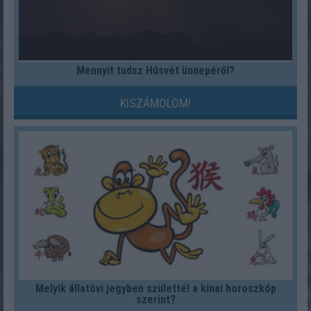
Mennyit tudsz Húsvét ünnepéről?
KISZÁMOLOM!
Melyik állatövi jegyben születtél a kínai horoszkóp
szerint?