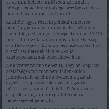
35-45 mm helyett, miközben az elmúlt 3
hónap csapadékmennyisége országosan 20-70
mm-rel is elmaradt az átlagtól.
Az Alföld egyes részein például 1 méteres
talajrétegben 40-60 mm-es nedvességhiány
alakult ki, de bizonyos térségekben már 80-120
mm is hiányzik az optimális talajnedvességi
szinthez képest. Szakmai becslések szerint az
ország területének akár 90%-a is
aszálykockázatnak lehet kitéve idén.
A helyzetet tovább nehezíti, hogy az időjárási
szélsőségek ma már nem külön-külön
jelentkeznek. Az elmúlt években a gazdák
egyszerre tapasztaltak tavaszi fagyokat,
hőstresszt, aszályt és lokális özönvízszerű
csapadékokat, ami integrált termelési
nehézségeket generált.
„A klímaváltozás miatt manapság már nem