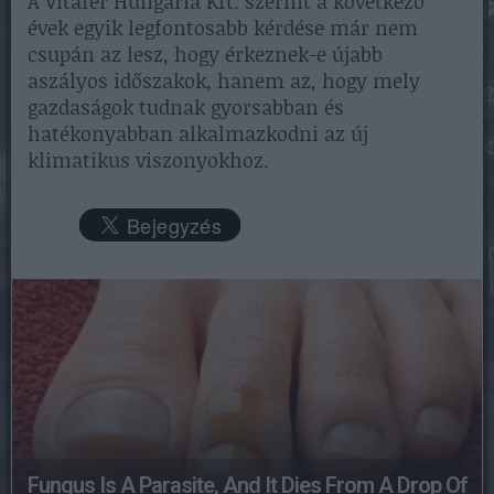
A Vitafer Hungária Kft. szerint a következő
évek egyik legfontosabb kérdése már nem
csupán az lesz, hogy érkeznek-e újabb
aszályos időszakok, hanem az, hogy mely
gazdaságok tudnak gyorsabban és
hatékonyabban alkalmazkodni az új
klimatikus viszonyokhoz.
Fungus Is A Parasite, And It Dies From A Drop Of