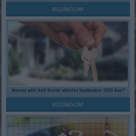
KISZÁMOLOM!
Mennyi adót kell fizetni albérlet kiadásakor 2026-ban?
KISZÁMOLOM!