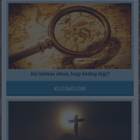
Hol kellene élned, hogy boldog légy?
KISZÁMOLOM!