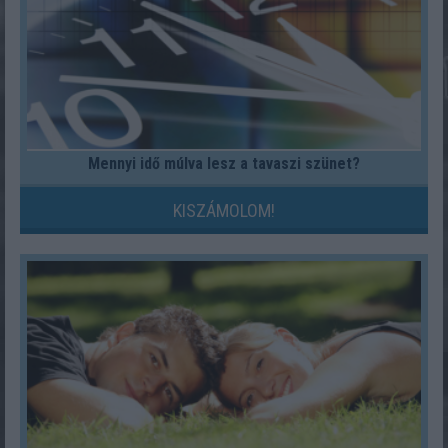
Mennyi idő múlva lesz a tavaszi szünet?
KISZÁMOLOM!