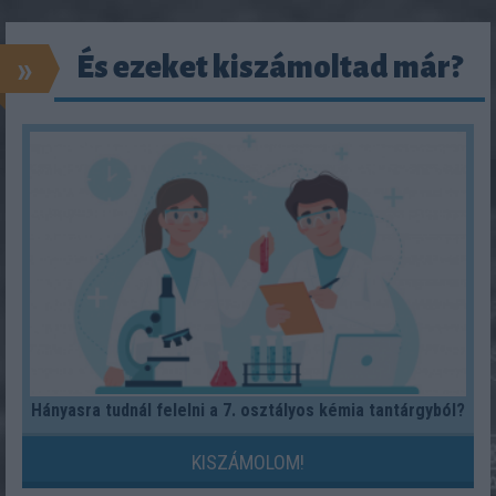
»
És ezeket kiszámoltad már?
Hányasra tudnál felelni a 7. osztályos kémia tantárgyból?
KISZÁMOLOM!