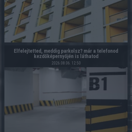
Elfelejtetted, meddig parkolsz? már a telefonod
kezdőképernyőjén is láthatod
2026.08.06. 12:50