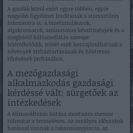
A gazdák közül ezért egyre többen, egyre
nagyobb figyelmet fordítanak a stressztűrés
fokozására is. A biostimulátorok,
algakivonatok, aminosavas készítmények és a
megfelelő káliumellátás szerepe
felértékelődik, mivel ezek hozzájárulhatnak a
növények vízháztartásának és hőstressz-
tűrésének javításához.
A mezőgazdasági
alkalmazkodás gazdasági
kérdéssé vált: sürgetőek az
intézkedések
A klímaváltozás hatása mostanra messze
túlmutat a termelésen. Az aszályos időszakok
hatással vannak a takarmánypiacra, az