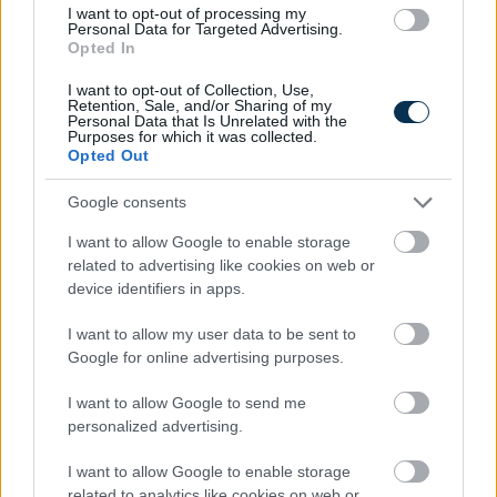
I want to opt-out of processing my
Personal Data for Targeted Advertising.
Opted In
I want to opt-out of Collection, Use,
Retention, Sale, and/or Sharing of my
Personal Data that Is Unrelated with the
Purposes for which it was collected.
Opted Out
Google consents
Fenntarthatóbb nyaralás külföldön: hét egyszerű
I want to allow Google to enable storage
szokás, amellyel a magyar utazók csökkenthetik
related to advertising like cookies on web or
környezeti lábnyomukat
device identifiers in apps.
2026.08.07. 12:48
I want to allow my user data to be sent to
Google for online advertising purposes.
I want to allow Google to send me
personalized advertising.
I want to allow Google to enable storage
related to analytics like cookies on web or