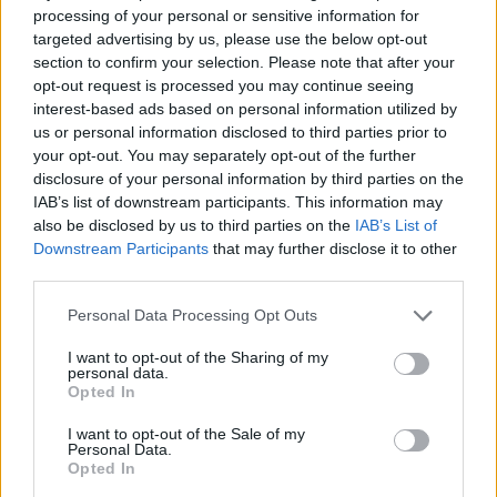
processing of your personal or sensitive information for
targeted advertising by us, please use the below opt-out
section to confirm your selection. Please note that after your
opt-out request is processed you may continue seeing
interest-based ads based on personal information utilized by
us or personal information disclosed to third parties prior to
your opt-out. You may separately opt-out of the further
disclosure of your personal information by third parties on the
IAB’s list of downstream participants. This information may
also be disclosed by us to third parties on the
IAB’s List of
Downstream Participants
that may further disclose it to other
third parties.
Please note that this website/app uses one or more Google
Personal Data Processing Opt Outs
1 éves műszaki vizsga: ezért szigorúbb a taxisok,
services and may gather and store information including but
mentők és személyszállító járművek ellenőrzése
not limited to your visit or usage behaviour. You may click to
I want to opt-out of the Sharing of my
2026.08.07. 13:12
personal data.
grant or deny consent to Google and its third-party tags to
Opted In
use your data for below specified purposes in below Google
consent section.
I want to opt-out of the Sale of my
Personal Data.
Opted In