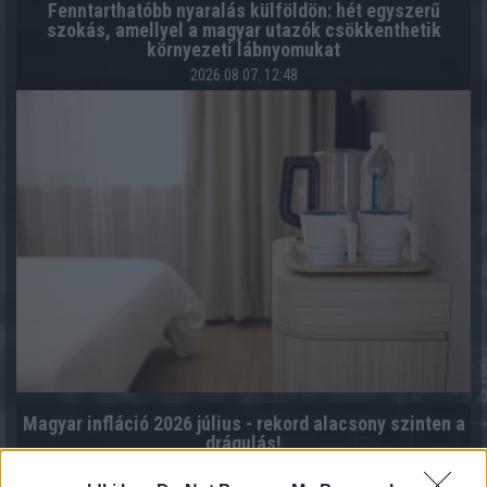
Fenntarthatóbb nyaralás külföldön: hét egyszerű
szokás, amellyel a magyar utazók csökkenthetik
környezeti lábnyomukat
2026.08.07. 12:48
Magyar infláció 2026 július - rekord alacsony szinten a
drágulás!
2026.08.07. 09:28