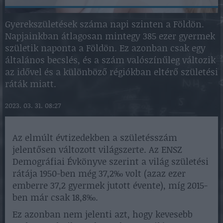
Gyerekszületések száma napi szinten a Földön.
Napjainkban átlagosan mintegy 385 ezer gyermek
születik naponta a Földön. Ez azonban csak egy
általános becslés, és a szám valószínűleg változik
az idővel és a különböző régiókban eltérő születési
ráták miatt.
2023. 03. 31. 08:27
Az elmúlt évtizedekben a születésszám
jelentősen változott világszerte. Az ENSZ
Demográfiai Évkönyve szerint a világ születési
rátája 1950-ben még 37,2‰ volt (azaz ezer
emberre 37,2 gyermek jutott évente), míg 2015-
ben már csak 18,8‰.
Ez azonban nem jelenti azt, hogy kevesebb