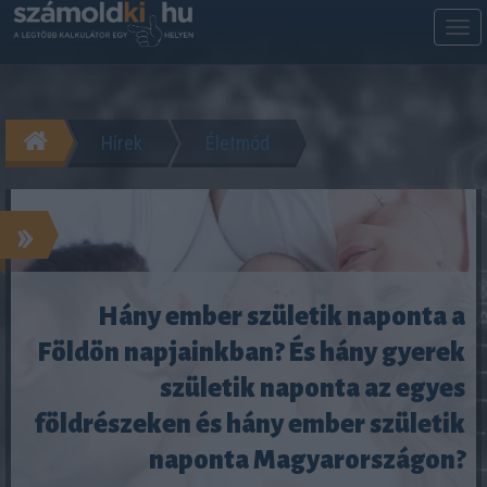
M
m
Hírek
Életmód
»
Hány ember születik naponta a
Földön napjainkban? És hány gyerek
születik naponta az egyes
földrészeken és hány ember születik
naponta Magyarországon?