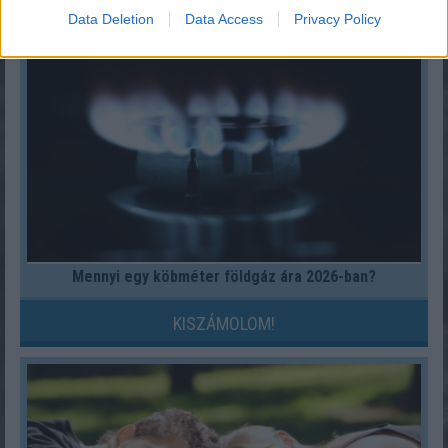
KISZÁMOLOM!
Data Deletion
Data Access
Privacy Policy
Mennyi egy köbméter földgáz ára 2026-ban?
KISZÁMOLOM!