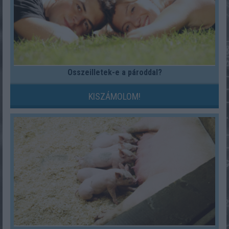
Összeilletek-e a pároddal?
KISZÁMOLOM!