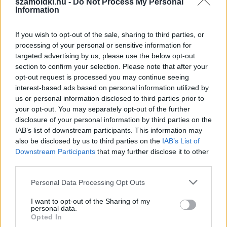
szamoldki.hu -
Do Not Process My Personal
Information
If you wish to opt-out of the sale, sharing to third parties, or
processing of your personal or sensitive information for
targeted advertising by us, please use the below opt-out
section to confirm your selection. Please note that after your
opt-out request is processed you may continue seeing
interest-based ads based on personal information utilized by
us or personal information disclosed to third parties prior to
your opt-out. You may separately opt-out of the further
disclosure of your personal information by third parties on the
IAB’s list of downstream participants. This information may
also be disclosed by us to third parties on the
IAB’s List of
Downstream Participants
that may further disclose it to other
third parties.
Please note that this website/app uses one or more Google
Personal Data Processing Opt Outs
»
És ezeket kiszámoltad már?
services and may gather and store information including but
not limited to your visit or usage behaviour. You may click to
I want to opt-out of the Sharing of my
personal data.
grant or deny consent to Google and its third-party tags to
Opted In
use your data for below specified purposes in below Google