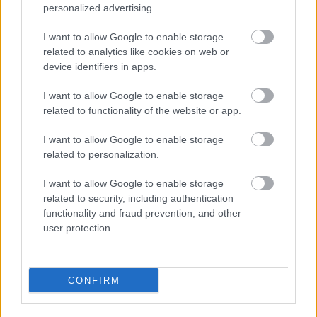
personalized advertising.
I want to allow Google to enable storage
related to analytics like cookies on web or
Fix számokkal lottózol? Most megtudhatod, nyertél
device identifiers in apps.
volna-e valaha!
I want to allow Google to enable storage
KISZÁMOLOM!
related to functionality of the website or app.
I want to allow Google to enable storage
related to personalization.
I want to allow Google to enable storage
related to security, including authentication
functionality and fraud prevention, and other
user protection.
CONFIRM
Gyorshajtás büntetés 2024-ben