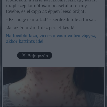
majd szép komótosan odasétál a torony
tövébe, és elkapja az éppen leeső óráját.
- Ezt hogy csináltad? - kérdezik tőle a társai.
Ja, az én órám húsz percet késik!
Ha további laza, vicces olvasnivalóra vágysz,
akkor kattints ide!