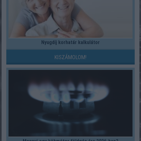
Nyugdíj korhatár kalkulátor
KISZÁMOLOM!