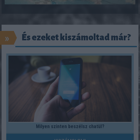
»
És ezeket kiszámoltad már?
Milyen szinten beszélsz chatül?