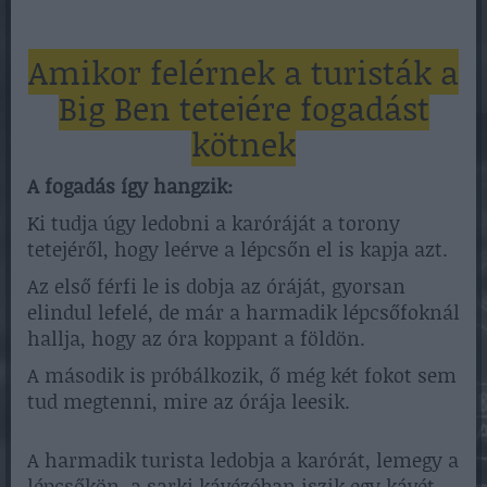
Amikor felérnek a turisták a
Big Ben tetejére fogadást
kötnek
A fogadás így hangzik:
Ki tudja úgy ledobni a karóráját a torony
tetejéről, hogy leérve a lépcsőn el is kapja azt.
Az első férfi le is dobja az óráját, gyorsan
elindul lefelé, de már a harmadik lépcsőfoknál
hallja, hogy az óra koppant a földön.
A második is próbálkozik, ő még két fokot sem
tud megtenni, mire az órája leesik.
A harmadik turista ledobja a karórát, lemegy a
lépcsőkön, a sarki kávézóban iszik egy kávét,