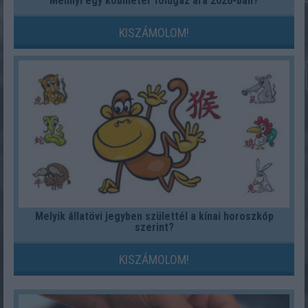
Mennyi egy köbméter földgáz ára 2026-ban?
KISZÁMOLOM!
Melyik állatövi jegyben születtél a kínai horoszkóp
szerint?
KISZÁMOLOM!