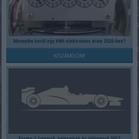
Mennyibe kerül egy kWh elektromos áram 2026-ben?
KISZÁMOLOM!
Forma-1 futamok, helyszínek és időpontok 2017