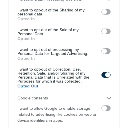
services and may gather and store information including but
not limited to your visit or usage behaviour. You may click to
I want to opt-out of the Sharing of my
personal data.
grant or deny consent to Google and its third-party tags to
Opted In
use your data for below specified purposes in below Google
consent section.
I want to opt-out of the Sale of my
Personal Data.
Opted In
Fix számokkal lottózol? Most megtudhatod, nyertél
volna-e valaha!
I want to opt-out of processing my
Personal Data for Targeted Advertising.
KISZÁMOLOM!
Opted In
I want to opt-out of Collection, Use,
Retention, Sale, and/or Sharing of my
Personal Data that Is Unrelated with the
Purposes for which it was collected.
Opted Out
Google consents
I want to allow Google to enable storage
related to advertising like cookies on web or
device identifiers in apps.