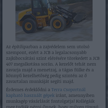
Az építőiparban a zajvédelem sem utolsó
szempont, ezért a JCB a legalacsonyabb
zajkibocsátási szint elérésére törekedett a JCB
407 megalkotása során. A kezelőt tehát nem
zavarja majd a menetzaj, a tágas fülke és a
könnyű kezelhetőség pedig szintén az ő
zavartalan munkáját segíti majd.
Érdemes érdeklődni a
Terra Csoportnál
kapható használt gépek
iránt, amennyiben
munkagép vásárlását fontolgatja! Kollégáik
meg tudják nézni Önnek, hogy milyen típusú