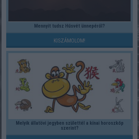
Mennyit tudsz Húsvét ünnepéről?
KISZÁMOLOM!
Melyik állatövi jegyben születtél a kínai horoszkóp
szerint?