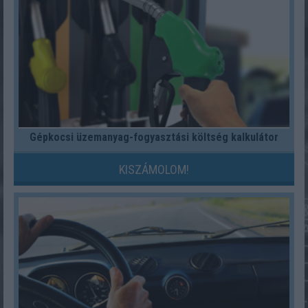
Gépkocsi üzemanyag-fogyasztási költség kalkulátor
KISZÁMOLOM!