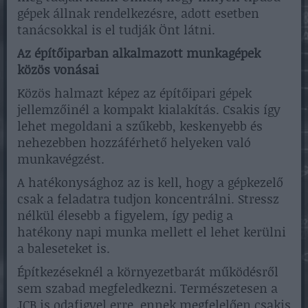
gépek állnak rendelkezésre, adott esetben
tanácsokkal is el tudják Önt látni.
Az építőiparban alkalmazott munkagépek
közös vonásai
Közös halmazt képez az építőipari gépek
jellemzőinél a kompakt kialakítás. Csakis így
lehet megoldani a szűkebb, keskenyebb és
nehezebben hozzáférhető helyeken való
munkavégzést.
A hatékonysághoz az is kell, hogy a gépkezelő
csak a feladatra tudjon koncentrálni. Stressz
nélkül élesebb a figyelem, így pedig a
hatékony napi munka mellett el lehet kerülni
a baleseteket is.
Építkezéseknél a környezetbarát működésről
sem szabad megfeledkezni. Természetesen a
JCB is odafigyel erre, ennek megfelelően csakis