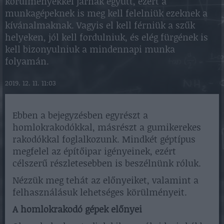
körülményekkel járnak együtt, ezért a
munkagépeknek is meg kell felelniük ezeknek a
kívánalmaknak. Vagyis el kell férniük a szűk
helyeken, jól kell fordulniuk, és elég fürgének is
kell bizonyulniuk a mindennapi munka
folyamán.
2019. 12. 11. 11:03
Ebben a bejegyzésben egyrészt a
homlokrakodókkal, másrészt a gumikerekes
rakodókkal foglalkozunk. Mindkét géptípus
megfelel az építőipar igényeinek, ezért
célszerű részletesebben is beszélnünk róluk.
Nézzük meg tehát az előnyeiket, valamint a
felhasználásuk lehetséges körülményeit.
A homlokrakodó gépek előnyei