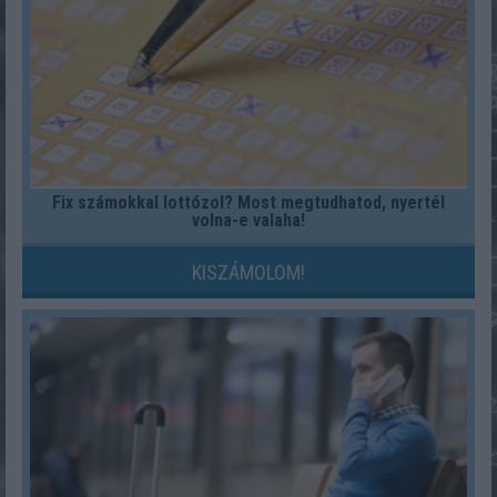
Fix számokkal lottózol? Most megtudhatod, nyertél
volna-e valaha!
KISZÁMOLOM!