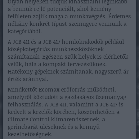
Olyan helyeken tudjuk kihasználni leginkább
a bennük rejlő potenciált, ahol kemény
felületen zajlik maga a munkavégzés. Érdemes
néhány konkrét típust szemügyre vennünk a
kategóriából.
A JCB 411 és a JCB 417 homlokrakodók például
középkategóriás munkaeszközöknek
számítanak. Egészen szűk helyek is elérhetők
velük, hála a kompakt tervezésüknek.
Hatékony gépeknek számítanak, nagyszerű ár-
érték aránnyal.
Mindkettőt Ecomax erőforrás működteti,
amelyről köztudott a gazdaságos üzemanyag
felhasználás. A JCB 411, valamint a JCB 417 is
kedvelt a kezelők körében, köszönhetően a
Climate Control klímarendszernek, a
gerincbarát üléseknek és a könnyű
kezelhetőségnek.