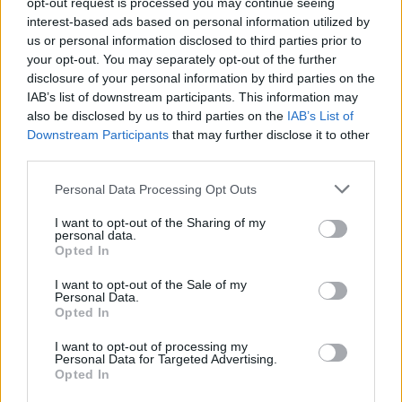
opt-out request is processed you may continue seeing
interest-based ads based on personal information utilized by
Fenntarthatóbb nyaralás külföldön: hét egyszerű
us or personal information disclosed to third parties prior to
szokás, amellyel a magyar utazók csökkenthetik
your opt-out. You may separately opt-out of the further
környezeti lábnyomukat
disclosure of your personal information by third parties on the
2026.08.07. 12:48
IAB’s list of downstream participants. This information may
also be disclosed by us to third parties on the
IAB’s List of
Downstream Participants
that may further disclose it to other
third parties.
Please note that this website/app uses one or more Google
Personal Data Processing Opt Outs
services and may gather and store information including but
not limited to your visit or usage behaviour. You may click to
I want to opt-out of the Sharing of my
personal data.
grant or deny consent to Google and its third-party tags to
Opted In
use your data for below specified purposes in below Google
consent section.
I want to opt-out of the Sale of my
Personal Data.
Opted In
I want to opt-out of processing my
Personal Data for Targeted Advertising.
Opted In