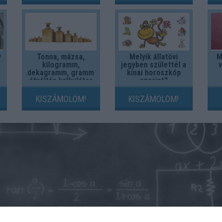
y
Tonna, mázsa,
Melyik állatövi
M
kilogramm,
jegyben születtél a
dekagramm, gramm
kínai horoszkóp
átváltás kalkulátor
szerint?
KISZÁMOLOM!
KISZÁMOLOM!