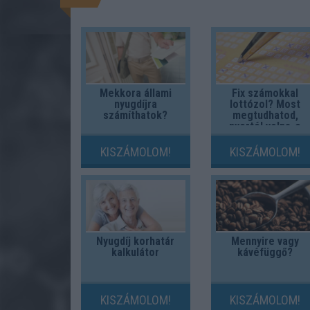
Mekkora állami
Fix számokkal
nyugdíjra
lottózol? Most
számíthatok?
megtudhatod,
nyertél volna-e
valaha!
KISZÁMOLOM!
KISZÁMOLOM!
Nyugdíj korhatár
Mennyire vagy
kalkulátor
kávéfüggő?
KISZÁMOLOM!
KISZÁMOLOM!