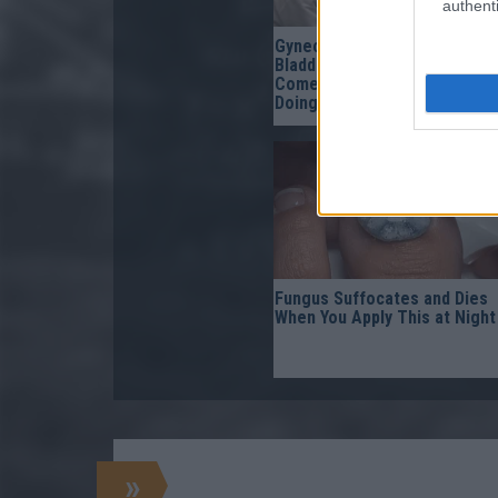
authenti
Gynecologist in Columbus:
Bladder Leakage After 50
Comes Down to 1 Thing (Sto
Doing This)
Fungus Suffocates and Dies
When You Apply This at Night
»