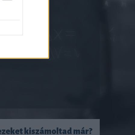
ezeket kiszámoltad már?