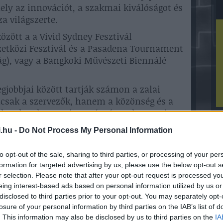
mely az innovációt, a szakmai kiválóságot és
za világszerte.
között a a Vivid Sydney Fesztivál
etközi Fesztivál és a Pasadena Tournament
zág), vagy a Bangkoki Művészeti Biennálé
legjobbjai között tartják számon a zalai
emcsak a szervezők, hanem a közönség és a
ndta el Badacsonyi Tamás, és Badacsonyi-
H
 és főszervezői.
é
.hu -
Do Not Process My Personal Information
encián felkérést kaptunk, hogy - többek
i és a Walt Disney Company vezető
to opt-out of the sale, sharing to third parties, or processing of your per
ként hoztunk létre piaci alapon, jelenleg
formation for targeted advertising by us, please use the below opt-out s
telből sikeres fesztivált. A szakmai
r selection. Please note that after your opt-out request is processed y
eing interest-based ads based on personal information utilized by us or
ehetséges mindez egy vidéki kisfalu szélén,
disclosed to third parties prior to your opt-out. You may separately opt-
i infrastruktúrától, és miben rejlik az a
losure of your personal information by third parties on the IAB’s list of
i zsűrit is” - tette hozzá Badacsonyi
. This information may also be disclosed by us to third parties on the
IA