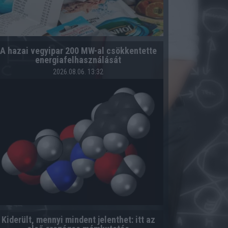
A hazai vegyipar 200 MW-al csökkentette
energiafelhasználását
2026.08.06. 13:32
Kiderült, mennyi mindent jelenthet: itt az