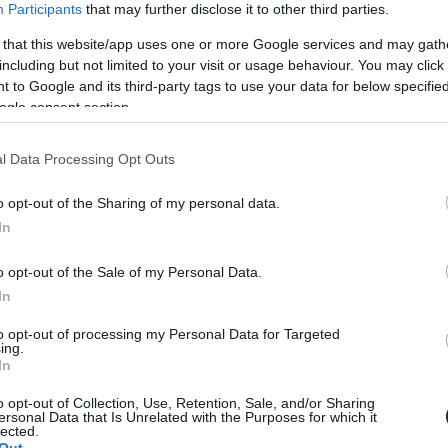
Participants
that may further disclose it to other third parties.
 that this website/app uses one or more Google services and may gath
zág egyik legkülönlegesebb kulturális
including but not limited to your visit or usage behaviour. You may click 
 meg a zalai erdők és dombok ölelésében.
 to Google and its third-party tags to use your data for below specifi
soul, blues, jazz hazai és nemzetközi
ogle consent section.
be, miközben kiemelt figyelmet fordít a
 és a helyi értékek bemutatására.
l Data Processing Opt Outs
ő magyarországi koncertjének helyszíne volt
o opt-out of the Sharing of my personal data.
nikus zenekari kísérettel lépett a közönség
In
vál elmaradt, azonban 2026-ban az
. között sztárfellépők sora várja majd a
o opt-out of the Sale of my Personal Data.
In
aiyewu már biztos fellépő és az ősszel
to opt-out of processing my Personal Data for Targeted
vezők. „Két hete Londonban tárgyaltunk a
ing.
s programról, hamarosan pedig Los Angeles-
In
széléseink. Több koncertre is meghívást
o opt-out of Collection, Use, Retention, Sale, and/or Sharing
 jártak még Magyarországon. Újabb
ersonal Data that Is Unrelated with the Purposes for which it
lected.
y előtt tervezzük!” – mondta el