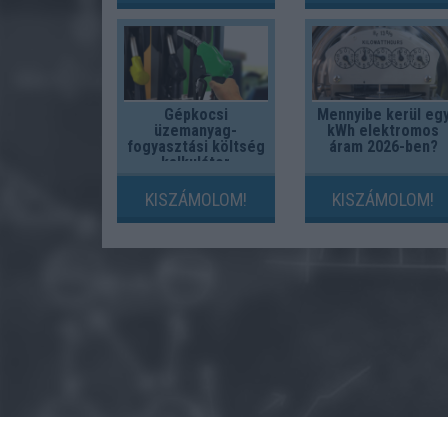
Gépkocsi
Mennyibe kerül eg
üzemanyag-
kWh elektromos
fogyasztási költség
áram 2026-ben?
kalkulátor
KISZÁMOLOM!
KISZÁMOLOM!