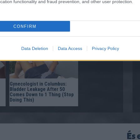
cation functionality and fraud prevention, and other user protection.
Doctor: One Teaspoon Kills All
Worms in Your Body!
p
CONFIRM
Data Deletion
Data Access
Privacy Policy
Gynecologist in Columbus:
Bladder Leakage After 50
Comes Down to 1 Thing (Stop
Doing This)
És 