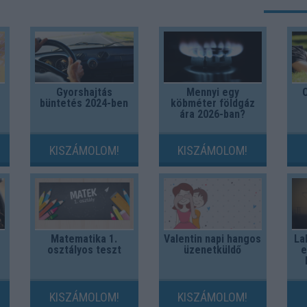
Gyorshajtás
Mennyi egy
Ö
büntetés 2024-ben
köbméter földgáz
ára 2026-ban?
KISZÁMOLOM!
KISZÁMOLOM!
Matematika 1.
Valentin napi hangos
La
osztályos teszt
üzenetküldő
e
KISZÁMOLOM!
KISZÁMOLOM!