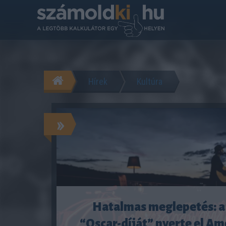
Hírek
Kultúra
»
Hatalmas meglepetés: a 
“Oscar-díját” nyerte el A