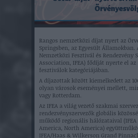
Örvényesvölg
Rangos nemzetközi díjat nyert az Örvé
Springsben, az Egyesült Államokban. 
Nemzetközi Fesztivál és Rendezvény Sz
Association, IFEA) fődíját nyerte el a
fesztiválok kategóriájában.
A díjazottak között kiemelkedett az 10
olyan városok eseményei mellett, min
vagy Rotterdam.
Az IFEA a világ vezető szakmai szervez
rendezvényszervezők globális közösség
működő regionális hálózataival (IFEA A
America, North America) együttműködv
IFEA/Haas & Wilkerson Grand Pinnacle