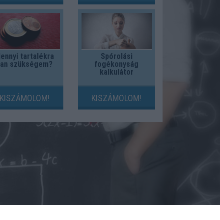
ennyi tartalékra
Spórolási
van szükségem?
fogékonyság
kalkulátor
KISZÁMOLOM!
KISZÁMOLOM!