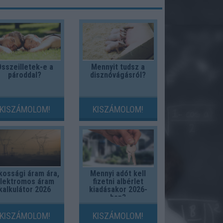
sszeilletek-e a
Mennyit tudsz a
pároddal?
disznóvágásról?
KISZÁMOLOM!
KISZÁMOLOM!
kossági áram ára,
Mennyi adót kell
lektromos áram
fizetni albérlet
kalkulátor 2026
kiadásakor 2026-
ban?
KISZÁMOLOM!
KISZÁMOLOM!