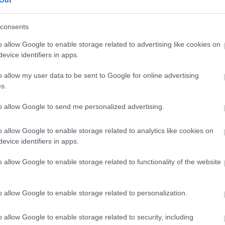
Out
consents
o allow Google to enable storage related to advertising like cookies on
evice identifiers in apps.
o allow my user data to be sent to Google for online advertising
s.
to allow Google to send me personalized advertising.
o allow Google to enable storage related to analytics like cookies on
Find Papillomas On Your Neck
Or Armpit? It's The First Stage
evice identifiers in apps.
p
Of...
o allow Google to enable storage related to functionality of the website
o allow Google to enable storage related to personalization.
o allow Google to enable storage related to security, including