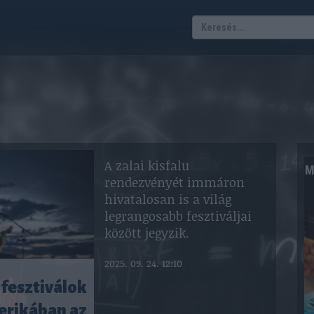
A zalai kisfalu
M
rendezvényét immáron
hivatalosan is a világ
legrangosabb fesztiváljai
között jegyzik.
2025. 09. 24. 12:10
fesztiválok
merikában az