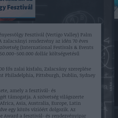
y Fesztivál
nyesvölgy Fesztivál (Vertigo Valley) Palm
A zalacsányi rendezvény az idén 70 éves
övetség (International Festivals & Events
z 50.000–500.000 dollár költségvetésű
00 fős zalai kisfalu, Zalacsány szereplése
t Philadelphia, Pittsburgh, Dublin, Sydney
ete, amely a fesztivál- és
ét támogatja. A szövetség világszerte
frica, Asia, Australia, Europe, Latin
e egy közös vízióért dolgozik. Az
 Award a fesztivál- és rendezvényipar