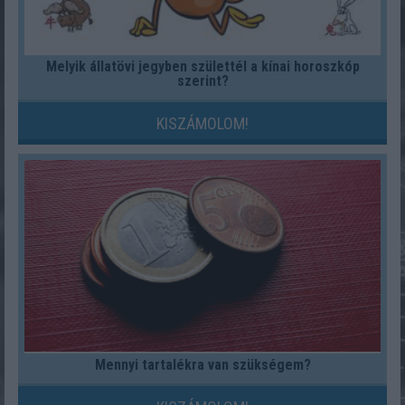
Melyik állatövi jegyben születtél a kínai horoszkóp
szerint?
KISZÁMOLOM!
Mennyi tartalékra van szükségem?