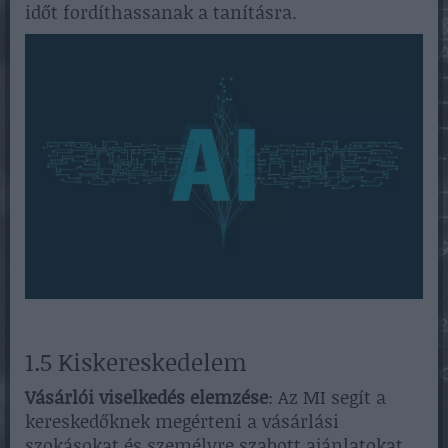
időt fordíthassanak a tanításra.
1.5 Kiskereskedelem
Vásárlói viselkedés elemzése
: Az MI segít a
kereskedőknek megérteni a vásárlási
szokásokat és személyre szabott ajánlatokat