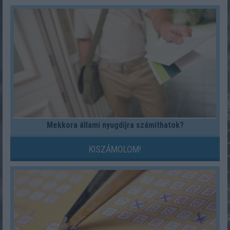
Mekkora állami nyugdíjra számíthatok?
KISZÁMOLOM!