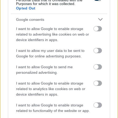
Personal Data that Is Unrelated with the
Purposes for which it was collected.
Magyar infláció 2026 július - rekord alacsony szinten a
Opted Out
drágulás!
2026.08.07. 09:28
Google consents
I want to allow Google to enable storage
related to advertising like cookies on web or
device identifiers in apps.
I want to allow my user data to be sent to
Google for online advertising purposes.
I want to allow Google to send me
personalized advertising.
I want to allow Google to enable storage
related to analytics like cookies on web or
device identifiers in apps.
A hazai vegyipar 200 MW-al csökkentette
I want to allow Google to enable storage
energiafelhasználását
related to functionality of the website or app.
2026.08.06. 13:32