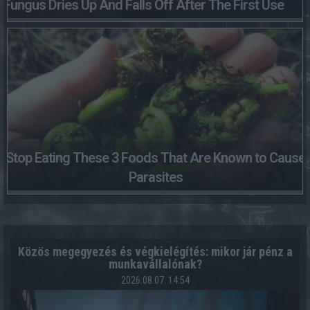
Fungus Dries Up And Falls Off After The First Use
Stop Eating These 3 Foods That Are Known to Cause
Parasites
Közös megegyezés és végkielégítés: mikor jár pénz a
munkavállalónak?
2026.08.07. 14:54