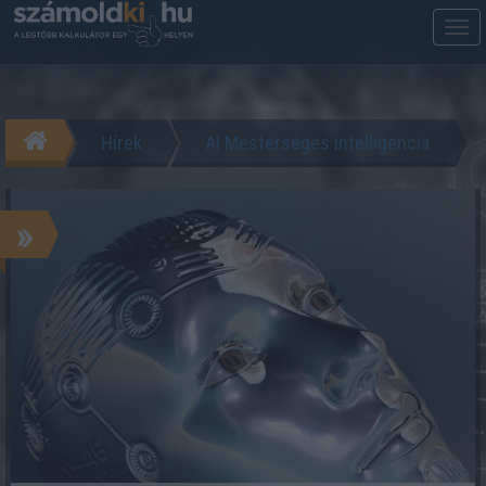
M
m
Hírek
AI Mesterséges intelligencia
»