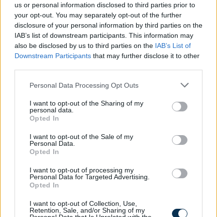
us or personal information disclosed to third parties prior to
your opt-out. You may separately opt-out of the further
disclosure of your personal information by third parties on the
IAB’s list of downstream participants. This information may
Fenntarthatóbb nyaralás külföldön: hét egyszerű
also be disclosed by us to third parties on the
IAB’s List of
szokás, amellyel a magyar utazók csökkenthetik
Downstream Participants
that may further disclose it to other
környezeti lábnyomukat
third parties.
2026.08.07. 12:48
Please note that this website/app uses one or more Google
Personal Data Processing Opt Outs
services and may gather and store information including but
not limited to your visit or usage behaviour. You may click to
I want to opt-out of the Sharing of my
personal data.
grant or deny consent to Google and its third-party tags to
Opted In
use your data for below specified purposes in below Google
consent section.
I want to opt-out of the Sale of my
Personal Data.
Opted In
I want to opt-out of processing my
Personal Data for Targeted Advertising.
Opted In
I want to opt-out of Collection, Use,
Retention, Sale, and/or Sharing of my