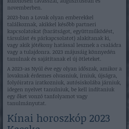
különösen tavasszal, augusztusban és
novemberben.
2023-ban a Lovak olyan emberekkel
találkoznak, akikkel később partneri
kapcsolatokat (barátságot, együttműködést,
társulást és párkapcsolatot) alakítanak ki,
vagy akik jótékony hatással lesznek a családra
vagy a tulajdonra. 2023 májusáig könnyedén
tanulnak és sajátítanak el új ötleteket.
A 2023-as Nyúl éve egy olyan időszak, amikor a
lovaknak érdemes olvasniuk, írniuk, újságra,
folyóiratra iratkozniuk, autósiskolába járniuk,
idegen nyelvet tanulniuk, be kell indítaniuk
egy őket vonzó tanfolyamot vagy
tanulmányutat.
Kínai horoszkóp 2023
Kecske