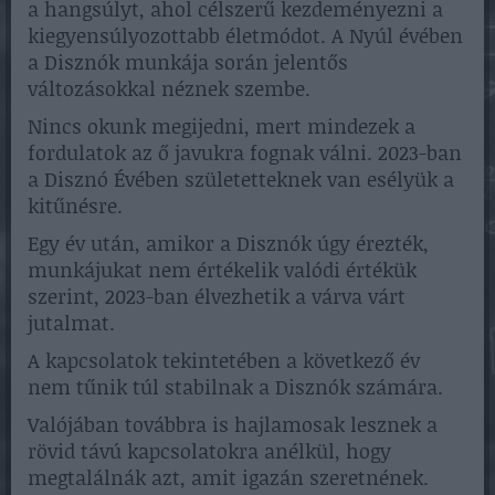
a hangsúlyt, ahol célszerű kezdeményezni a
kiegyensúlyozottabb életmódot. A Nyúl évében
a Disznók munkája során jelentős
változásokkal néznek szembe.
Nincs okunk megijedni, mert mindezek a
fordulatok az ő javukra fognak válni. 2023-ban
a Disznó Évében születetteknek van esélyük a
kitűnésre.
Egy év után, amikor a Disznók úgy érezték,
munkájukat nem értékelik valódi értékük
szerint, 2023-ban élvezhetik a várva várt
jutalmat.
A kapcsolatok tekintetében a következő év
nem tűnik túl stabilnak a Disznók számára.
Valójában továbbra is hajlamosak lesznek a
rövid távú kapcsolatokra anélkül, hogy
megtalálnák azt, amit igazán szeretnének.