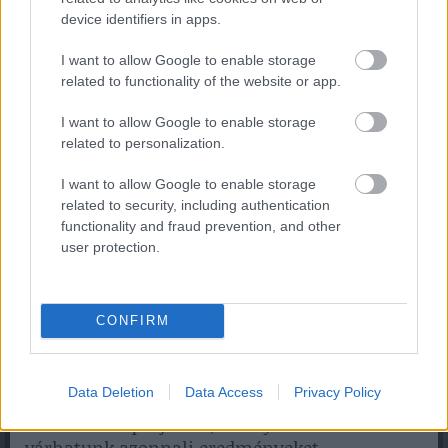
device identifiers in apps.
Kakas
I want to allow Google to enable storage
2023 hullámvölgyekkel teli év lesz a Kakas
related to functionality of the website or app.
évében születettek számára. A kakas a tizedik
csillagjegy a kínai állatövben. A kínai
I want to allow Google to enable storage
related to personalization.
csillagjegyed a Rooster, ha ezekben az években
születtél: 1933, 1945, 1957, 1969, 1981, 1993, 2005,
I want to allow Google to enable storage
2017 és 2029.
related to security, including authentication
functionality and fraud prevention, and other
A kínai horoszkóp megemlíti, hogy a 2023-as
user protection.
sikeresség érdekében a Roosters-nek jobban
kellene néhány, de jelentős célra
koncentrálnia, amiről biztosan tudják, hogy
CONFIRM
sikerül. Az új projektek, amelyeket gyorsan
szeretnének folytatni, nehézségeket
okozhatnak vagy túlterhelhetik őket. Az lenne
Data Deletion
Data Access
Privacy Policy
a legjobb, ha tudatosan bekapcsolódnánk egy
hosszú távú projektbe, amelytől nem
várhatunk azonnali eredményeket.