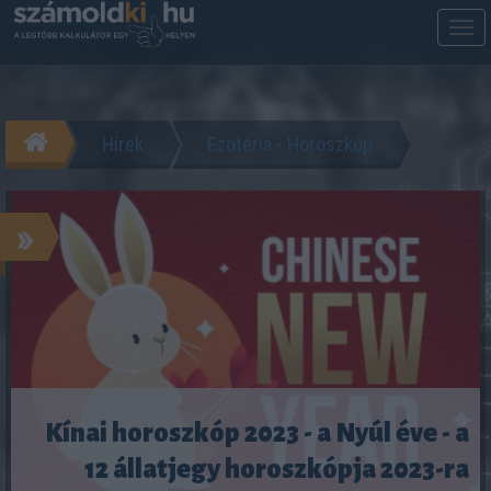
M
m
Hírek
Ezotéria - Horoszkóp
»
Kínai horoszkóp 2023 - a Nyúl éve - a
12 állatjegy horoszkópja 2023-ra