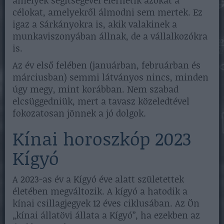
célokat, amelyekről álmodni sem mertek. Ez
igaz a Sárkányokra is, akik valakinek a
munkaviszonyában állnak, de a vállalkozókra
is.
Az év első felében (januárban, februárban és
márciusban) semmi látványos nincs, minden
úgy megy, mint korábban. Nem szabad
elcsüggedniük, mert a tavasz közeledtével
fokozatosan jönnek a jó dolgok.
Kínai horoszkóp 2023
Kígyó
A 2023-as év a Kígyó éve alatt születettek
életében megváltozik. A kígyó a hatodik a
kínai csillagjegyek 12 éves ciklusában. Az Ön
„kínai állatövi állata a Kígyó”, ha ezekben az