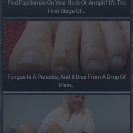
Find Papillomas On Your Neck Or Armpit? It's The
First Stage Of...
Fungus Is A Parasite, And It Dies From A Drop Of
Plain...