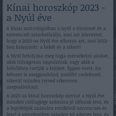
Kínai horoszkóp 2023 -
a Nyúl éve
A kínai asztrológiában a nyúl a türelmet és a
szerencsét szimbolizálja, ami azt jelentené,
hogy a 2023-as Nyúl éve elhozza azt, ami 2022-
ben hiányzott: a békét és a sikert!
A Nyúl befolyása meg fogja mérsékelni azokat,
akik túlságosan impulzívak, vagy akik a
felhőkben tartják a fejüket. Éppen ezért, ha
kétszer is meggondolod, mielőtt cselekszel,
sikerül minden terved sikeresen
megvalósítani.
A 2023-as kínai horoszkóp szerint a Nyúl éve
minden csillagjegy számára jó időszak lesz, és
a legtöbbjük számára rendkívül szerencsés év
lesz! A szerelemben minden jel sikeres lesz, és