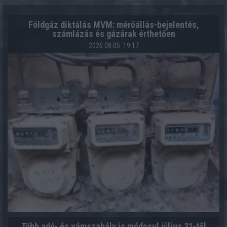
Földgáz diktálás MVM: mérőállás-bejelentés,
számlázás és gázárak érthetően
2026.08.05. 19:17
Több adó- és vámszabály is módosul július 31-től