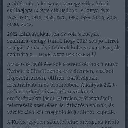
problémák. A kutya a tizenegyedik a kínai
csillagjegy 12 éves ciklusában. A kutya évei
1922, 1934, 1946, 1958, 1970, 1982, 1994, 2006, 2018,
2030, 2042.
2022 kihívásokkal teli év volt a kutyák
számára, és úgy tűnik, hogy 2023 sok jó hírrel
szolgál! Az év első felének kulcsszava a Kutyák
számára a… LOVE! Azaz SZERELEM!!!!
A 2023-as Nyúl éve sok szerencsét hoz a Kutya
Évében születetteknek szerelemben, családi
kapcsolatokban, otthon, barátságban,
kreativitásban és örömökben. A Kutyák 2023-
as horoszkópja is váratlan szakmai
eredményeket jósol. Hirtelen erőfeszítéseik
feletteseik szemében is láthatóvá válnak, és
várakozásaikat meghaladó jutalmat kapnak.
A Kutya jegyben születettekre anyagilag kiváló