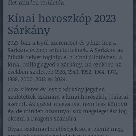
élet minden területén.
Kínai horoszkóp 2023
Sárkány
2023-ban a Nyúl szerencsét és pénzt hoz a
Sárkány évében születetteknek. A Sárkány az
ötödik helyet foglalja el a kínai állatövben. A
kínai csillagjegyed a Sárkány, ha ezekben az
években születtél: 1928, 1940, 1952, 1964, 1976,
1988, 2000, 2012 és 2024.
2023 sikeres év lesz a Sárkány jegyben
születettek számára a kínai horoszkóp jóslatai
szerint. Az igazat megvallva, nem lesz könnyű
év, de minden bizonnyal sok megelégedést fog
okozni a Dragons számára.
Olyan szakmai lehetőségek sora jelenik meg,
amelyek segítségével elérhetik azokat a