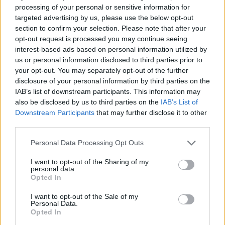
koncentrálnak, mint a pár életére. Ha már
processing of your personal or sensitive information for
kapcsolatban állnak egymással, akkor 2023-
targeted advertising by us, please use the below opt-out
ban a szerencse mellettük áll, mert szeretteik
section to confirm your selection. Please note that after your
nagyon türelmesnek és támogatónak
opt-out request is processed you may continue seeing
interest-based ads based on personal information utilized by
bizonyulnak a kecskék minden
us or personal information disclosed to third parties prior to
erőfeszítésében.
your opt-out. You may separately opt-out of the further
disclosure of your personal information by third parties on the
Kínai horoszkóp 2023
IAB’s list of downstream participants. This information may
Majom
also be disclosed by us to third parties on the
IAB’s List of
Downstream Participants
that may further disclose it to other
third parties.
A 2023-as év békés és áldott év lesz minden
ember számára, aki a majom évében született.
Please note that this website/app uses one or more Google
Personal Data Processing Opt Outs
services and may gather and store information including but
A majom a kilencedik helyen áll a kínai
not limited to your visit or usage behaviour. You may click to
I want to opt-out of the Sharing of my
állatövben. Az Ön „kínai állatövi állata a
personal data.
grant or deny consent to Google and its third-party tags to
majom”, ha ezekben az években született: 1932,
Opted In
use your data for below specified purposes in below Google
1944, 1956, 1968, 1980, 1992, 2004, 2016.
consent section.
I want to opt-out of the Sale of my
Personal Data.
A kínai horoszkóp szerint a majom évében
Opted In
születettek túl sok meglepetéstől mentes évet