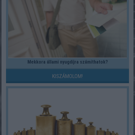
Mekkora állami nyugdíjra számíthatok?
KISZÁMOLOM!