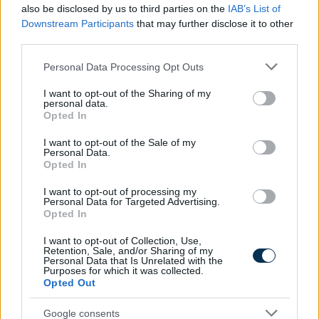
also be disclosed by us to third parties on the
IAB’s List of
Downstream Participants
that may further disclose it to other
third parties.
Please note that this website/app uses one or more Google
Personal Data Processing Opt Outs
services and may gather and store information including but
not limited to your visit or usage behaviour. You may click to
I want to opt-out of the Sharing of my
personal data.
grant or deny consent to Google and its third-party tags to
Opted In
use your data for below specified purposes in below Google
consent section.
I want to opt-out of the Sale of my
Personal Data.
Opted In
»
És ezeket kiszámoltad már?
I want to opt-out of processing my
Personal Data for Targeted Advertising.
Opted In
I want to opt-out of Collection, Use,
Retention, Sale, and/or Sharing of my
Personal Data that Is Unrelated with the
Purposes for which it was collected.
Opted Out
Google consents