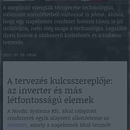
A megújuló energiák térnyerése technológiai,
valamint szemléletbeli változást is jelent. Ahhoz,
hogy egy napelemes rendszer hosszú távon is jól
működjön, nem elég maga a technológia. Legalább
ilyen fontos a szakszerű kivitelezés és a tudatos
tervezés.
2025. 07. 20. 09:36
A tervezés kulcsszereplője:
az inverter és más
létfontosságú elemek
A Nordic Systems Kft. által telepített
rendszerek egyik alapvető alkotóeleme az
inverter
, amely a napelemek által termelt