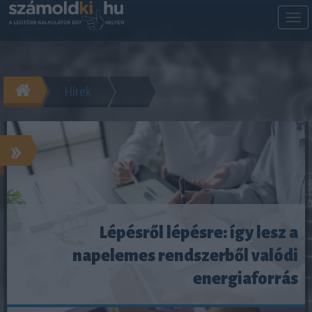
M
m
Hírek
»
Lépésről lépésre: így lesz a
napelemes rendszerből valódi
energiaforrás