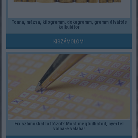
Tonna, mázsa, kilogramm, dekagramm, gramm átváltás
kalkulátor
KISZÁMOLOM!
Fix számokkal lottózol? Most megtudhatod, nyertél
volna-e valaha!