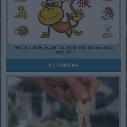
Melyik állatövi jegyben születtél a kínai horoszkóp
szerint?
KISZÁMOLOM!