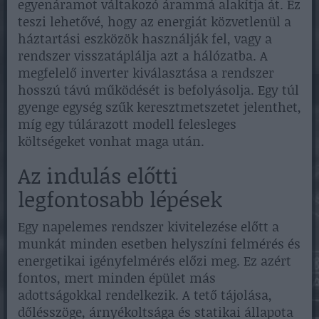
egyenáramot váltakozó árammá alakítja át. Ez
teszi lehetővé, hogy az energiát közvetlenül a
háztartási eszközök használják fel, vagy a
rendszer visszatáplálja azt a hálózatba. A
megfelelő inverter kiválasztása a rendszer
hosszú távú működését is befolyásolja. Egy túl
gyenge egység szűk keresztmetszetet jelenthet,
míg egy túlárazott modell felesleges
költségeket vonhat maga után.
Az indulás előtti
legfontosabb lépések
Egy napelemes rendszer kivitelezése előtt a
munkát minden esetben helyszíni felmérés és
energetikai igényfelmérés előzi meg. Ez azért
fontos, mert minden épület más
adottságokkal rendelkezik. A tető tájolása,
dőlésszöge, árnyékoltsága és statikai állapota