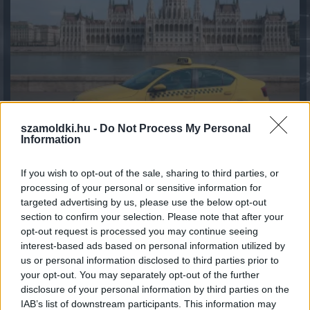
szamoldki.hu -
Do Not Process My Personal
Information
Fenntarthatóbb nyaralás külföldön: hét egyszerű
If you wish to opt-out of the sale, sharing to third parties, or
szokás, amellyel a magyar utazók csökkenthetik
processing of your personal or sensitive information for
környezeti lábnyomukat
targeted advertising by us, please use the below opt-out
2026.08.07. 12:48
section to confirm your selection. Please note that after your
opt-out request is processed you may continue seeing
interest-based ads based on personal information utilized by
us or personal information disclosed to third parties prior to
your opt-out. You may separately opt-out of the further
disclosure of your personal information by third parties on the
IAB’s list of downstream participants. This information may