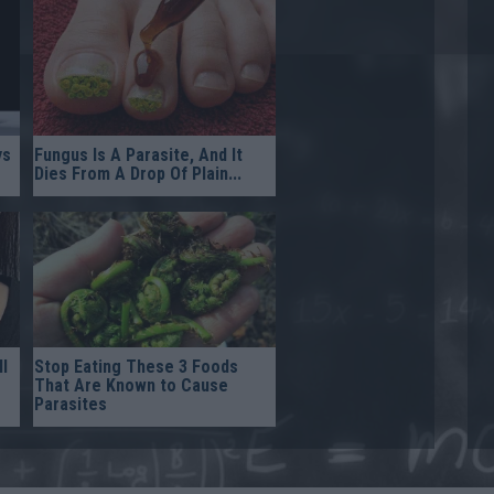
ys
Fungus Is A Parasite, And It
Dies From A Drop Of Plain...
l
Stop Eating These 3 Foods
That Are Known to Cause
Parasites