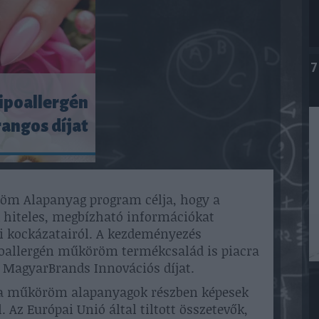
7
ipoallergén
angos díjat
öm Alapanyag program célja, hogy a
hiteles, megbízható információkat
i kockázatairól. A kezdeményezés
poallergén műköröm termékcsalád is piacra
s MagyarBrands Innovációs díjat.
t a műköröm alapanyagok részben képesek
 Az Európai Unió által tiltott összetevők,