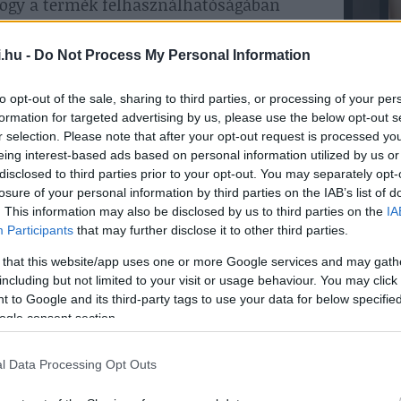
hogy a termék felhasználhatóságában
ségügyi kockázatok vonatkozásában.”
.hu -
Do Not Process My Personal Information
 a biztonságért
to opt-out of the sale, sharing to third parties, or processing of your per
elősségünk egyben a műkörmösök és a
formation for targeted advertising by us, please use the below opt-out s
tuk útjára a Biztonságos Műköröm
M
r selection. Please note that after your opt-out request is processed y
retében edukatív tartalmakkal igyekszünk
eing interest-based ads based on personal information utilized by us or
 műkörmöt,
gél lakkot
viselő vendégek
disclosed to third parties prior to your opt-out. You may separately opt-
nek az esetleges kockázatokkal és hiteles,
losure of your personal information by third parties on the IAB’s list of
melyek birtokában felelős döntést tudnak
. This information may also be disclosed by us to third parties on the
IA
ák / viseljék” – emeli ki a szakember.
Participants
that may further disclose it to other third parties.
 that this website/app uses one or more Google services and may gath
including but not limited to your visit or usage behaviour. You may click 
 egy termék regisztrált a
 to Google and its third-party tags to use your data for below specifi
ogle consent section.
tálja (CPNP) olyan uniós adatbázis,
l Data Processing Opt Outs
regisztrálni kell a forgalomba hozatal