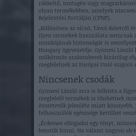
rákkeltő, mutagén vagy magzatkárosít
olyan termékekben, amelyek nincsene
Bejelentési Portálján (CPNP).
„Különösen az olcsó, Távol-Keletről é
ilyen termékek használata nemcsak 
munkájának biztonságát is veszélyezt
Hungary ügyvezetője. Gyimesi László 
műkörmös szakemberek kizárólag oly
megfelelnek az Európai Unió szigorú 
Nincsenek csodák
Gyimesi László arra is felhívta a fi
megfelelő termékek is tűnhetnek minő
összetevők jelenléte miatt könnyebb,
felhasználók egészsége kerülhet veszé
„Érdemes elfogadni egy tényt, miszer
bennük hinni. Ha valami nagyon olcs