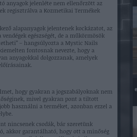
ó anyagok jelenléte nem ellenőrzött az
k regisztrálva a Kozmetikai Termékek
rkező alapanyagok jelentenek kockázatot, az
a vendégek egészségét, de a műkörmösök
etheti” – hangsúlyozta a Mystic Nails
kiemelten fontosnak nevezte, hogy a
an anyagokkal dolgozzanak, amelyek
előírásainak.
e
gyelmet, hogy gyakran a jogszabályoknak nem
séginek, mivel gyakran pont a tiltott
 jobb használni a terméket, azonban ezzel a
lybe.
int nincsenek csodák, bár szeretünk
ó, akkor garantálható, hogy ott a minőség