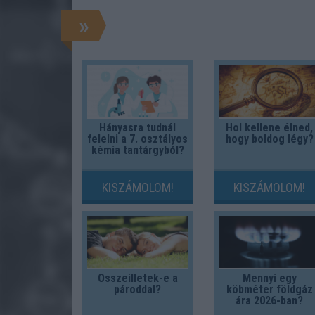
»
Hányasra tudnál
Hol kellene élned,
felelni a 7. osztályos
hogy boldog légy?
kémia tantárgyból?
KISZÁMOLOM!
KISZÁMOLOM!
Összeilletek-e a
Mennyi egy
pároddal?
köbméter földgáz
ára 2026-ban?