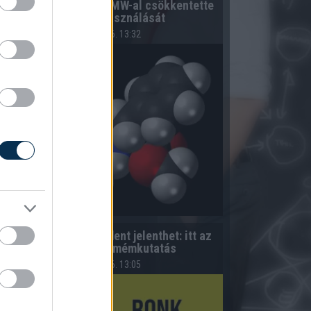
A hazai vegyipar 200 MW-al csökkentette
energiafelhasználását
2026.08.06. 13:32
Kiderült, mennyi mindent jelenthet: itt az
első országos mémkutatás
2026.08.06. 13:05