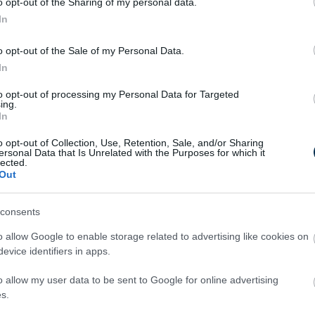
o opt-out of the Sharing of my personal data.
ció nélkül a műköröm alapanyagok
In
kek biztonságos összetétele ellenőrizetlen”
o opt-out of the Sale of my Personal Data.
 felhívta a figyelmet arra, hogy a CPNP
In
örmösök jelenleg nem tudják maguk
to opt-out of processing my Personal Data for Targeted
termék regisztrált-e.
ing.
In
elkezik hozzáféréssel a CPNP adatbázishoz,
knek ellenőrizni a termékek
o opt-out of Collection, Use, Retention, Sale, and/or Sharing
ersonal Data that Is Unrelated with the Purposes for which it
felelőssége óriási, mert az általuk
lected.
, vagyis az ő egészségük forog kockán” –
Out
mulasztása komoly pénzbírsággal járhat,
consents
Emellett a hatóságok megtilthatják a nem
o allow Google to enable storage related to advertising like cookies on
, akár jogi eljárást is
evice identifiers in apps.
erint, bár a szankciók ritkán
men kívül hagyó márkák komoly kockázatot
o allow my user data to be sent to Google for online advertising
s.