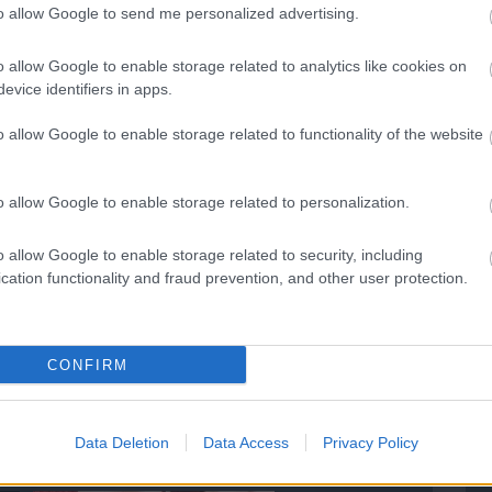
k biztonságát garantálja, de emellett
to allow Google to send me personalized advertising.
ergén alapanyag fejlesztésére is. Ennek
itive termékcsaládja, mely Magyarországon
o allow Google to enable storage related to analytics like cookies on
los hipoallergén minősítéssel, és amelyet
evice identifiers in apps.
jal is elismertek” – tette hozzá Gyimesi
o allow Google to enable storage related to functionality of the website
o allow Google to enable storage related to personalization.
o allow Google to enable storage related to security, including
cation functionality and fraud prevention, and other user protection.
CONFIRM
This Mixture ‘Burns’ Fungus Off
ge
After The Very First Use — Try
Data Deletion
Data Access
Privacy Policy
It!