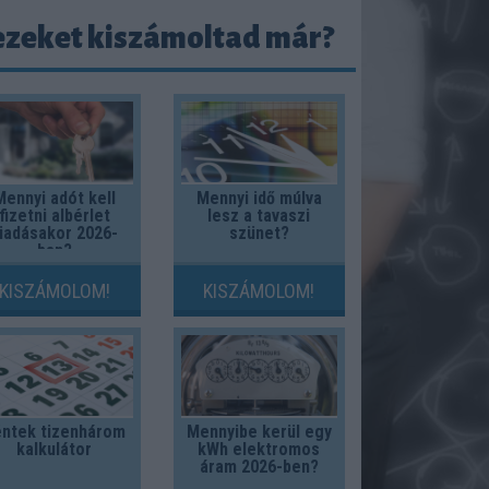
ezeket kiszámoltad már?
Mennyi adót kell
Mennyi idő múlva
fizetni albérlet
lesz a tavaszi
iadásakor 2026-
szünet?
ban?
KISZÁMOLOM!
KISZÁMOLOM!
ntek tizenhárom
Mennyibe kerül egy
kalkulátor
kWh elektromos
áram 2026-ben?