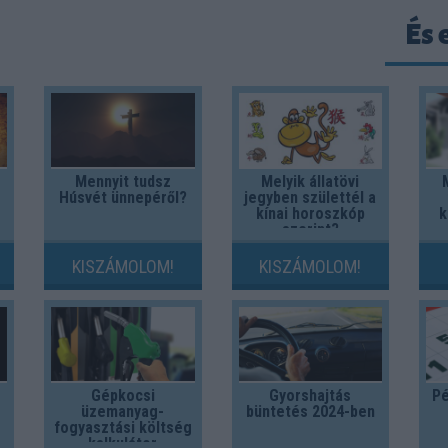
És 
Mennyit tudsz
Melyik állatövi
Húsvét ünnepéről?
jegyben születtél a
kínai horoszkóp
k
szerint?
KISZÁMOLOM!
KISZÁMOLOM!
Gépkocsi
Gyorshajtás
Pé
üzemanyag-
büntetés 2024-ben
fogyasztási költség
kalkulátor