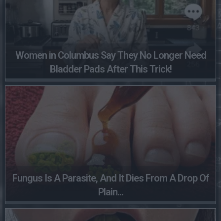
Women in Columbus Say They No Longer Need
Bladder Pads After This Trick!
Fungus Is A Parasite, And It Dies From A Drop Of
Plain...