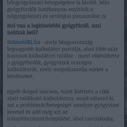
bőrgyógyászati betegségekre is kiváló. Más
gyógyfürdők hatékonyan enyhítik a
nőgyógyászati és urulógiai panaszokat is.
Hol van a legközelebbi gyógyfürdő, ami
nekünk kell?
SzámoldKi.hu
- mely Magyarország
legnagyobb kalkulátor portálja, ahol több száz
hasznos kalkulátort találsz - most elkészítette
a gyógyfürdők, gyógyvizek országos
kalkulátorát, mely megválaszolja ezeket a
kérdéseket.
Egyéb dolgod sincsen, mint kattints a cikk
alatt található kalkulátorra, majd válaszd ki
azt a problémát/betegséget amelyre gyógyvizet
keresel és add meg azt az
irányítószámot/települést, ahol tartózkodsz.