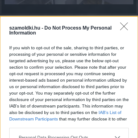
szamoldki.hu -
Do Not Process My Personal
Information
»
És ezeket kiszámoltad már?
If you wish to opt-out of the sale, sharing to third parties, or
processing of your personal or sensitive information for
targeted advertising by us, please use the below opt-out
section to confirm your selection. Please note that after your
opt-out request is processed you may continue seeing
interest-based ads based on personal information utilized by
us or personal information disclosed to third parties prior to
your opt-out. You may separately opt-out of the further
disclosure of your personal information by third parties on the
IAB’s list of downstream participants. This information may
also be disclosed by us to third parties on the
IAB’s List of
Downstream Participants
that may further disclose it to other
Nyugdíj korhatár kalkulátor
third parties.
Please note that this website/app uses one or more Google
Personal Data Processing Opt Outs