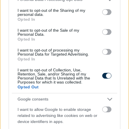
KISZÁMOLOM!
services and may gather and store information including but
not limited to your visit or usage behaviour. You may click to
I want to opt-out of the Sharing of my
personal data.
grant or deny consent to Google and its third-party tags to
Opted In
use your data for below specified purposes in below Google
consent section.
I want to opt-out of the Sale of my
Personal Data.
Opted In
I want to opt-out of processing my
Personal Data for Targeted Advertising.
Opted In
I want to opt-out of Collection, Use,
Retention, Sale, and/or Sharing of my
Fix számokkal lottózol? Most megtudhatod, nyertél
Personal Data that Is Unrelated with the
volna-e valaha!
Purposes for which it was collected.
Opted Out
KISZÁMOLOM!
Google consents
I want to allow Google to enable storage
related to advertising like cookies on web or
device identifiers in apps.