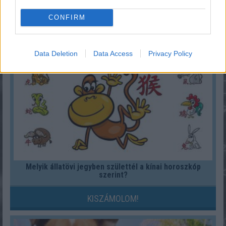
Mennyi egy köbméter földgáz ára 2026-ban?
CONFIRM
KISZÁMOLOM!
Data Deletion
Data Access
Privacy Policy
Melyik állatövi jegyben születtél a kínai horoszkóp
szerint?
KISZÁMOLOM!