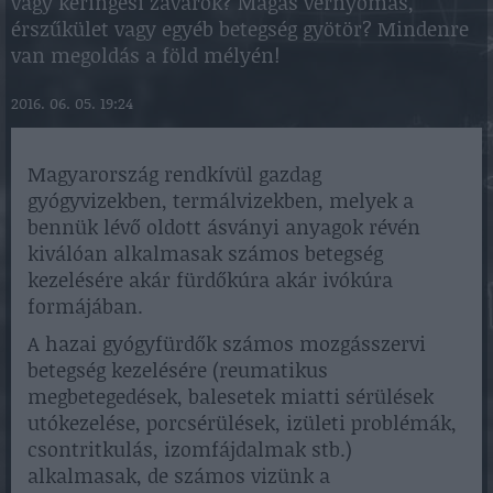
vagy keringési zavarok? Magas vérnyomás,
érszűkület vagy egyéb betegség gyötör? Mindenre
van megoldás a föld mélyén!
2016. 06. 05. 19:24
Magyarország rendkívül gazdag
gyógyvizekben, termálvizekben, melyek a
bennük lévő oldott ásványi anyagok révén
kiválóan alkalmasak számos betegség
kezelésére akár fürdőkúra akár ivókúra
formájában.
A hazai gyógyfürdők számos mozgásszervi
betegség kezelésére (reumatikus
megbetegedések, balesetek miatti sérülések
utókezelése, porcsérülések, izületi problémák,
csontritkulás, izomfájdalmak stb.)
alkalmasak, de számos vizünk a