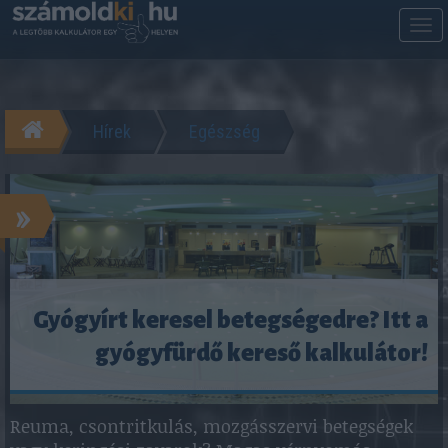
M
m
Hírek
Egészség
»
Gyógyírt keresel betegségedre? Itt a
gyógyfürdő kereső kalkulátor!
Reuma, csontritkulás, mozgásszervi betegségek