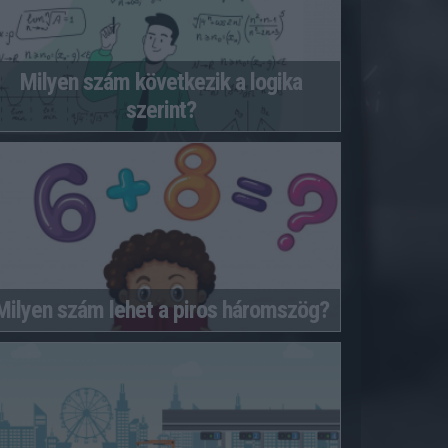
Milyen szám következik a logika
szerint?
Milyen szám lehet a piros háromszög?