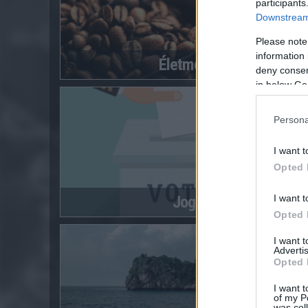
participants
Downstream 
Please note
information 
Életmód
deny consent
in below Go
Persona
I want t
Opted 
I want t
Jog
Opted 
I want 
Advertis
Opted 
I want t
of my P
was col