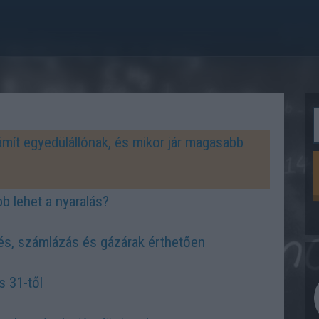
zámít egyedülállónak, és mikor jár magasabb
b lehet a nyaralás?
és, számlázás és gázárak érthetően
s 31-től