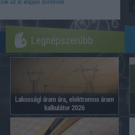
sak az ár alapján döntenek
Legnépszerűbb
Lakossági áram ára, elektromos áram
kalkulátor 2026