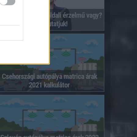
aloldali vagy jobboldali érzelmű vagy?
Megmutatjuk!
Csehországi autópálya matrica árak
2021 kalkulátor