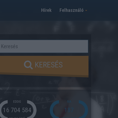
Hírek
Felhasználó
KERESÉS
EDDIG
MA
16 704 584
187