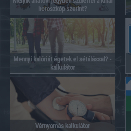
Melyik állatövi jegyben születtél a kínai
horoszkóp szerint?
Mennyi kalóriát égetek el sétálással? -
kalkulátor
Vérnyomás kalkulátor