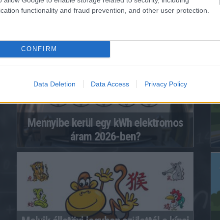
cation functionality and fraud prevention, and other user protection.
Gépkocsi üzemanyag-fogyasztási
B
költség kalkulátor
CONFIRM
Data Deletion
Data Access
Privacy Policy
Mennyibe kerül egy kWh elektromos
áram 2026-ben?