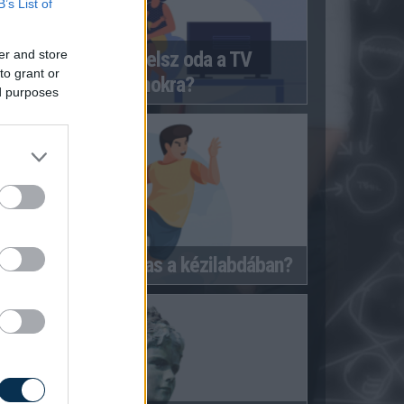
B’s List of
er and store
Mennyire figyelsz oda a TV
to grant or
reklámokra?
ed purposes
Mennyire vagy jártas a kézilabdában?