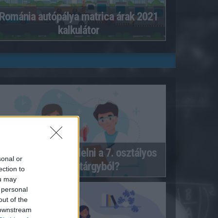
Románia autópálya matrica árak 2021
kalkulátor
Hányasra tudnál felelni a 7. osztályos
sonal or
kémia tantárgyból?
ection to
ou may
 personal
out of the
 downstream