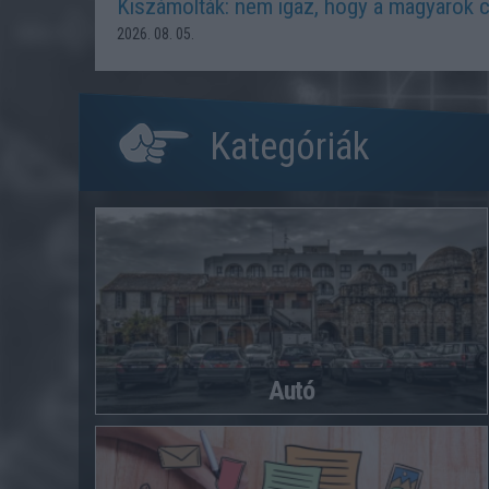
Kiszámolták: nem igaz, hogy a magyarok c
2026. 08. 05.
Kategóriák
Autó