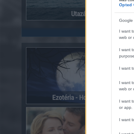
Opted 
Utazás
Google 
I want t
web or d
I want t
purpose
I want 
I want t
web or d
Ezotéria - Horoszkóp
I want t
or app.
I want t
I want t