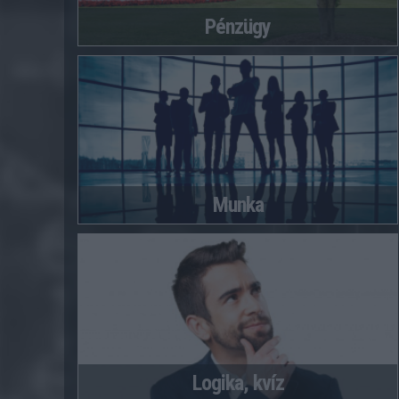
Pénzügy
Munka
Logika, kvíz