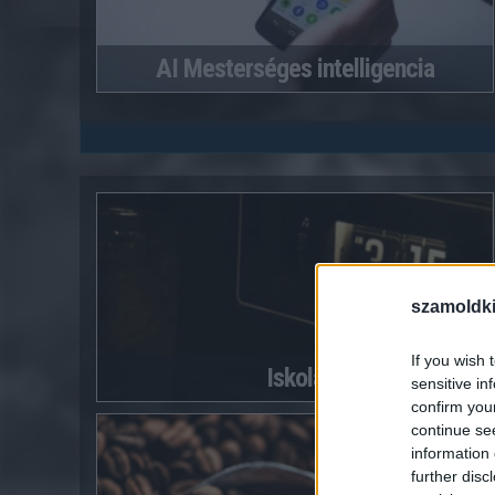
AI Mesterséges intelligencia
szamoldki
If you wish 
Iskola
sensitive in
confirm you
continue se
information 
further disc