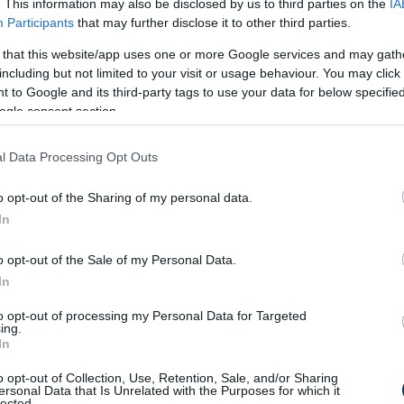
. This information may also be disclosed by us to third parties on the
IA
Participants
that may further disclose it to other third parties.
 that this website/app uses one or more Google services and may gath
Tonna, mázsa, kilogramm, dekagramm,
including but not limited to your visit or usage behaviour. You may click 
gramm átváltás kalkulátor
 to Google and its third-party tags to use your data for below specifi
ogle consent section.
l Data Processing Opt Outs
o opt-out of the Sharing of my personal data.
In
o opt-out of the Sale of my Personal Data.
Gyorshajtás büntetés 2024-ben
In
to opt-out of processing my Personal Data for Targeted
ing.
In
o opt-out of Collection, Use, Retention, Sale, and/or Sharing
ersonal Data that Is Unrelated with the Purposes for which it
lected.