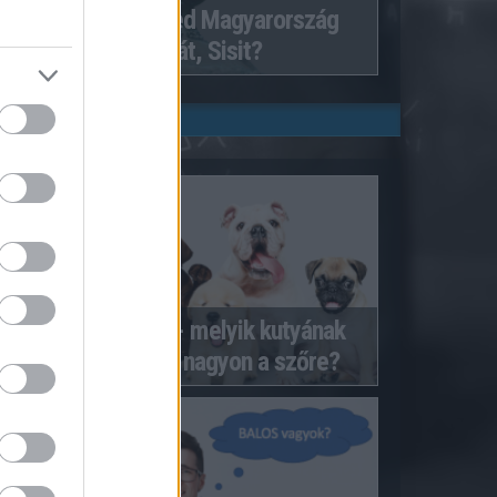
Mennyire ismered Magyarország
királynéját, Sisit?
Kutyaszőr hullás - melyik kutyának
hullik kicsit vagy nagyon a szőre?