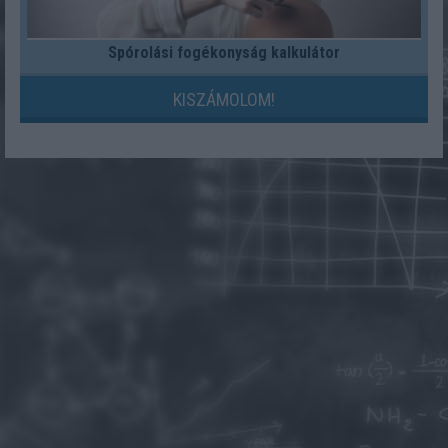
Spórolási fogékonyság kalkulátor
KISZÁMOLOM!