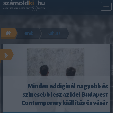
M
m
Hírek
Kultúra
»
Minden eddiginél nagyobb és
színesebb lesz az idei Budapest
Contemporary kiállítás és vásár