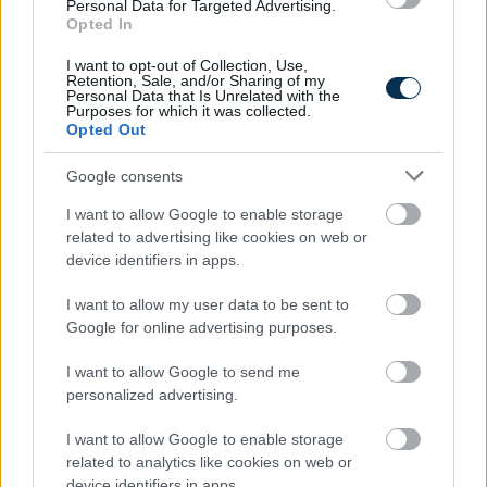
Personal Data for Targeted Advertising.
Opted In
Mekkora állami nyugdíjra számíthatok?
I want to opt-out of Collection, Use,
KISZÁMOLOM!
Retention, Sale, and/or Sharing of my
Personal Data that Is Unrelated with the
Purposes for which it was collected.
Opted Out
Google consents
I want to allow Google to enable storage
related to advertising like cookies on web or
device identifiers in apps.
I want to allow my user data to be sent to
Google for online advertising purposes.
Fix számokkal lottózol? Most megtudhatod, nyertél
I want to allow Google to send me
volna-e valaha!
personalized advertising.
KISZÁMOLOM!
I want to allow Google to enable storage
related to analytics like cookies on web or
device identifiers in apps.