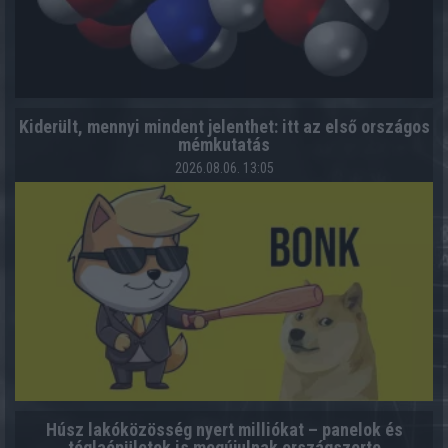
Kiderült, mennyi mindent jelenthet: itt az első országos
mémkutatás
2026.08.06. 13:05
Húsz lakóközösség nyert milliókat – panelok és
téglaépületek is megújulnak országszerte