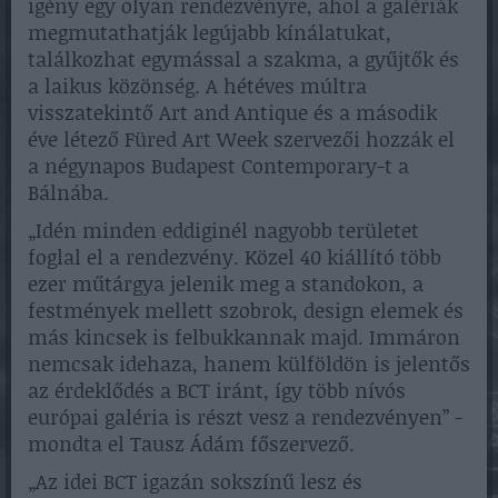
igény egy olyan rendezvényre, ahol a galériák
megmutathatják legújabb kínálatukat,
találkozhat egymással a szakma, a gyűjtők és
a laikus közönség. A hétéves múltra
visszatekintő Art and Antique és a második
éve létező Füred Art Week szervezői hozzák el
a négynapos Budapest Contemporary-t a
Bálnába.
„Idén minden eddiginél nagyobb területet
foglal el a rendezvény. Közel 40 kiállító több
ezer műtárgya jelenik meg a standokon, a
festmények mellett szobrok, design elemek és
más kincsek is felbukkannak majd. Immáron
nemcsak idehaza, hanem külföldön is jelentős
az érdeklődés a BCT iránt, így több nívós
európai galéria is részt vesz a rendezvényen” -
mondta el Tausz Ádám főszervező.
„Az idei BCT igazán sokszínű lesz és