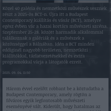
Közel 40 galéria és nemzetközi művészek vesznek
részt a 2025-ös BCT-n. Újra itt a Budapest
Contemporary kiállítás és vásár (BCT), amelyre
egész évben vár a hazai kortárs művészeti szcéna.
Szeptember 25-28. között harmadik alkalommal
találkoznak a galériák és a művészek a
közönséggel a Bálnában. Idén a BCT minden
eddiginél nagyobb területen, nemzetközi
kiállítókkal, tárlatvezetésekkel és extra
programokkal várja a látogatók ezreit.
2025. 09. 04. 11:50
Három évvel ezelőtt robbant be a köztudatba a
Budapest Contemporary, amely rögtön a
főváros egyik legfontosabb művészeti
eseményévé vált. Kiderült, hogy hatalmas az