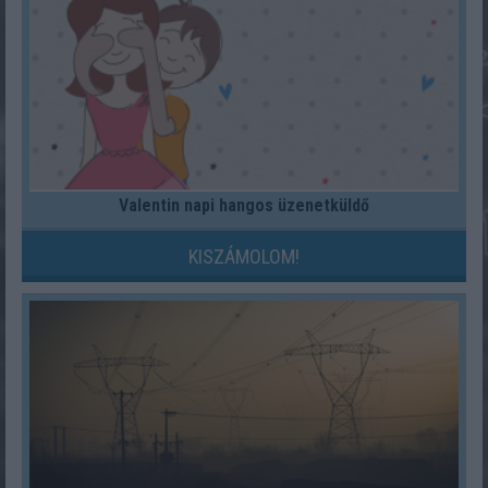
Valentin napi hangos üzenetküldő
KISZÁMOLOM!