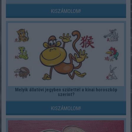
KISZÁMOLOM!
Melyik állatövi jegyben születtél a kínai horoszkóp
szerint?
KISZÁMOLOM!