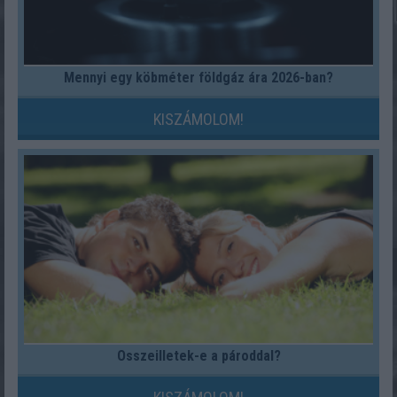
Mennyi egy köbméter földgáz ára 2026-ban?
KISZÁMOLOM!
Összeilletek-e a pároddal?