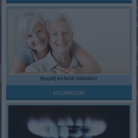
Nyugdíj korhatár kalkulátor
KISZÁMOLOM!