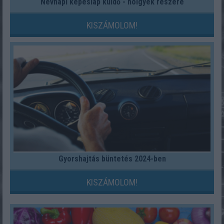
Névnapi képeslap küldő - hölgyek részére
KISZÁMOLOM!
Gyorshajtás büntetés 2024-ben
KISZÁMOLOM!