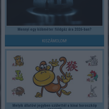
Mennyi egy köbméter földgáz ára 2026-ban?
KISZÁMOLOM!
Melyik állatövi jegyben születtél a kínai horoszkóp