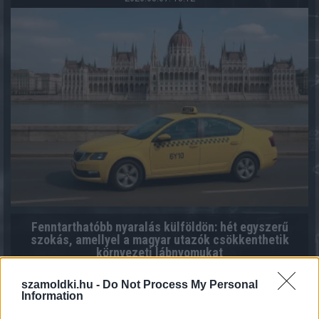
Fenntarthatóbb nyaralás külföldön: hét egyszerű
szokás, amellyel a magyar utazók csökkenthetik
környezeti lábnyomukat
2026.08.07. 12:48
szamoldki.hu -
Do Not Process My Personal
Information