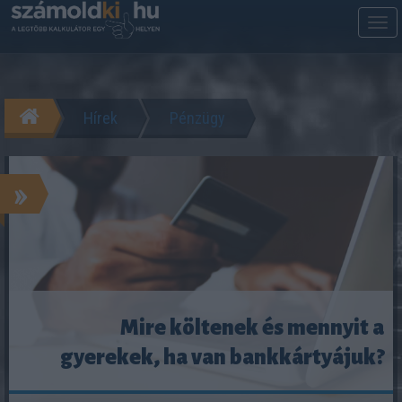
M
m
Hírek
Pénzügy
»
Mire költenek és mennyit a
gyerekek, ha van bankkártyájuk?