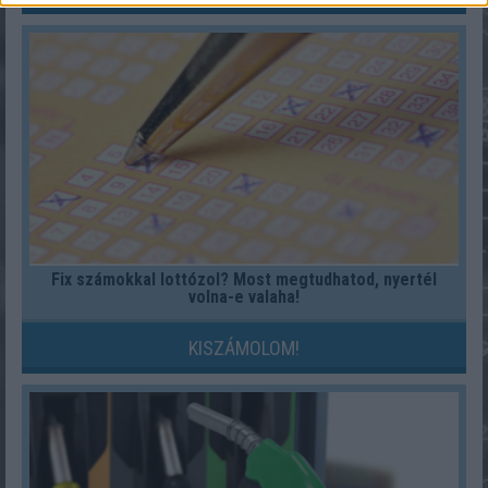
Fix számokkal lottózol? Most megtudhatod, nyertél
volna-e valaha!
KISZÁMOLOM!