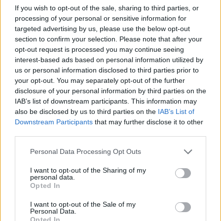
If you wish to opt-out of the sale, sharing to third parties, or
processing of your personal or sensitive information for
targeted advertising by us, please use the below opt-out
section to confirm your selection. Please note that after your
opt-out request is processed you may continue seeing
interest-based ads based on personal information utilized by
us or personal information disclosed to third parties prior to
your opt-out. You may separately opt-out of the further
disclosure of your personal information by third parties on the
IAB’s list of downstream participants. This information may
also be disclosed by us to third parties on the
IAB’s List of
Downstream Participants
that may further disclose it to other
Magyar infláció 2026 július - rekord alacsony szinten a
drágulás!
third parties.
2026.08.07. 09:28
Please note that this website/app uses one or more Google
Personal Data Processing Opt Outs
services and may gather and store information including but
not limited to your visit or usage behaviour. You may click to
I want to opt-out of the Sharing of my
personal data.
grant or deny consent to Google and its third-party tags to
Opted In
use your data for below specified purposes in below Google
consent section.
I want to opt-out of the Sale of my
Personal Data.
Opted In