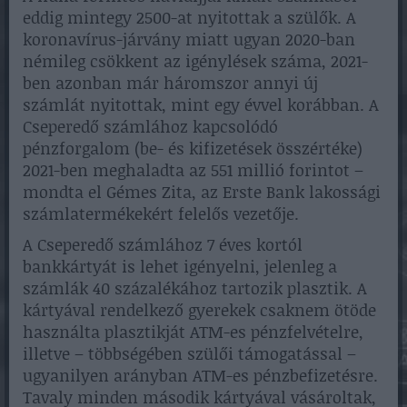
eddig mintegy 2500-at nyitottak a szülők. A
koronavírus-járvány miatt ugyan 2020-ban
némileg csökkent az igénylések száma, 2021-
ben azonban már háromszor annyi új
számlát nyitottak, mint egy évvel korábban. A
Cseperedő számlához kapcsolódó
pénzforgalom (be- és kifizetések összértéke)
2021-ben meghaladta az 551 millió forintot –
mondta el Gémes Zita, az Erste Bank lakossági
számlatermékekért felelős vezetője.
A Cseperedő számlához 7 éves kortól
bankkártyát is lehet igényelni, jelenleg a
számlák 40 százalékához tartozik plasztik. A
kártyával rendelkező gyerekek csaknem ötöde
használta plasztikját ATM-es pénzfelvételre,
illetve – többségében szülői támogatással –
ugyanilyen arányban ATM-es pénzbefizetésre.
Tavaly minden második kártyával vásároltak,