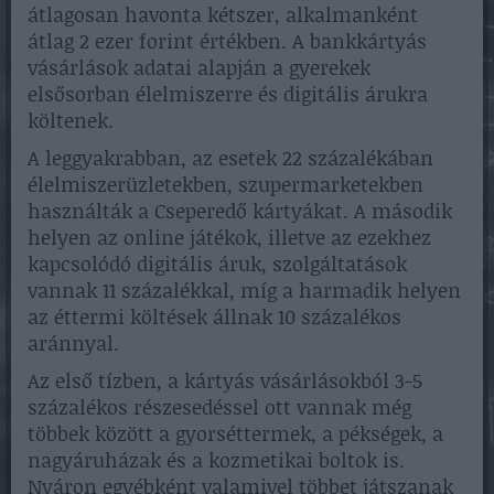
átlagosan havonta kétszer, alkalmanként
átlag 2 ezer forint értékben. A bankkártyás
vásárlások adatai alapján a gyerekek
elsősorban élelmiszerre és digitális árukra
költenek.
A leggyakrabban, az esetek 22 százalékában
élelmiszerüzletekben, szupermarketekben
használták a Cseperedő kártyákat. A második
helyen az online játékok, illetve az ezekhez
kapcsolódó digitális áruk, szolgáltatások
vannak 11 százalékkal, míg a harmadik helyen
az éttermi költések állnak 10 százalékos
aránnyal.
Az első tízben, a kártyás vásárlásokból 3-5
százalékos részesedéssel ott vannak még
többek között a gyorséttermek, a pékségek, a
nagyáruházak és a kozmetikai boltok is.
Nyáron egyébként valamivel többet játszanak