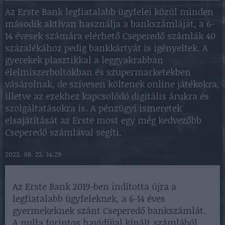
Az Erste Bank legfiatalabb ügyfelei közül minden
második aktívan használja a bankszámláját, a 6-
14 évesek számára elérhető Cseperedő számlák 40
százalékához pedig bankkártyát is igényeltek. A
gyerekek plasztikkal a leggyakrabban
élelmiszerboltokban és szupermarketekben
vásárolnak, de szívesen költenek online játékokra,
illetve az ezekhez kapcsolódó digitális árukra és
szolgáltatásokra is. A pénzügyi ismeretek
elsajátítását az Erste most egy még kedvezőbb
Cseperedő számlával segíti.
2022. 08. 22. 14:29
Az Erste Bank 2019-ben indította újra a
legfiatalabb ügyfeleknek, a 6-14 éves
gyermekeknek szánt Cseperedő bankszámlát.
A nulla forintos havidíjjal kínált számlából