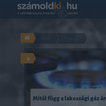
Hírek
Pénzügy
»
Mitől függ a lakossági gáz á