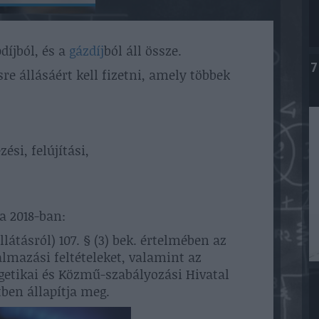
díjból, és a
gázdíj
ból áll össze.
7
sre állásáért kell fizetni, amely többek
ési, felújítási,
a 2018-ban:
llátásról) 107. § (3) bek. értelmében az
almazási feltételeket, valamint az
getikai és Közmű-szabályozási Hivatal
tben állapítja meg.