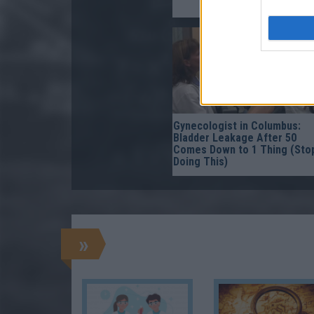
Gynecologist in Columbus:
Bladder Leakage After 50
Comes Down to 1 Thing (Sto
Doing This)
»