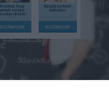
Kitalálod, hogy
Nyugdíj korhatár
melyik európai
kalkulátor
árosban jártunk?
KISZÁMOLOM!
KISZÁMOLOM!