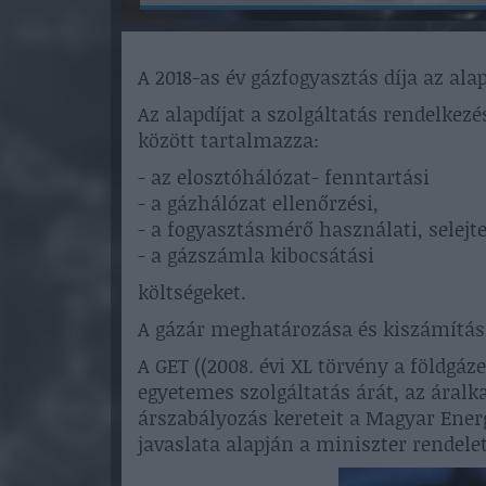
A 2018-as év gázfogyasztás díja az alap
Az alapdíjat a szolgáltatás rendelkezé
között tartalmazza:
- az elosztóhálózat- fenntartási
- a gázhálózat ellenőrzési,
- a fogyasztásmérő használati, selejtez
- a gázszámla kibocsátási
költségeket.
A gázár meghatározása és kiszámítás
A GET ((2008. évi XL törvény a földgáze
egyetemes szolgáltatás árát, az áralk
árszabályozás kereteit a Magyar Ener
javaslata alapján a miniszter rendele