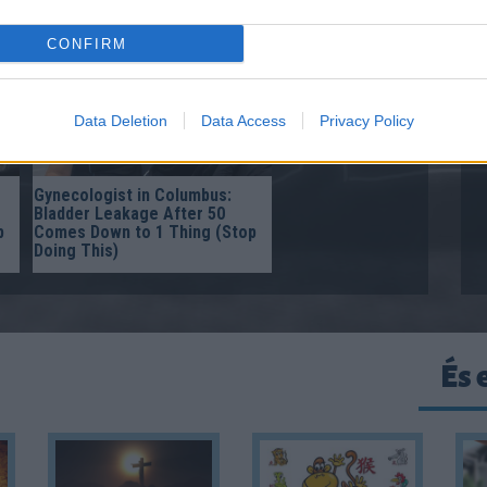
Doing This)
CONFIRM
Data Deletion
Data Access
Privacy Policy
Gynecologist in Columbus:
Bladder Leakage After 50
p
Comes Down to 1 Thing (Stop
Doing This)
És 