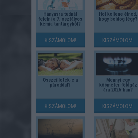
Hányasra tudnál
Hol kellene élned,
felelni a 7. osztályos
hogy boldog légy?
kémia tantárgyból?
KISZÁMOLOM!
KISZÁMOLOM!
Összeilletek-e a
Mennyi egy
pároddal?
köbméter földgáz
ára 2026-ban?
KISZÁMOLOM!
KISZÁMOLOM!