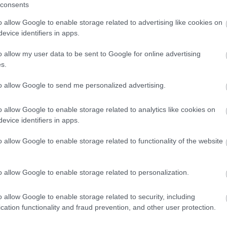
consents
o allow Google to enable storage related to advertising like cookies on
evice identifiers in apps.
o allow my user data to be sent to Google for online advertising
s.
to allow Google to send me personalized advertising.
Find Papillomas On Your Neck
Or Armpit? It's The First Stage
o allow Google to enable storage related to analytics like cookies on
Of...
evice identifiers in apps.
o allow Google to enable storage related to functionality of the website
o allow Google to enable storage related to personalization.
o allow Google to enable storage related to security, including
Gynecologist in Columbus:
cation functionality and fraud prevention, and other user protection.
Bladder Leakage After 50
Comes Down to 1 Thing (Stop