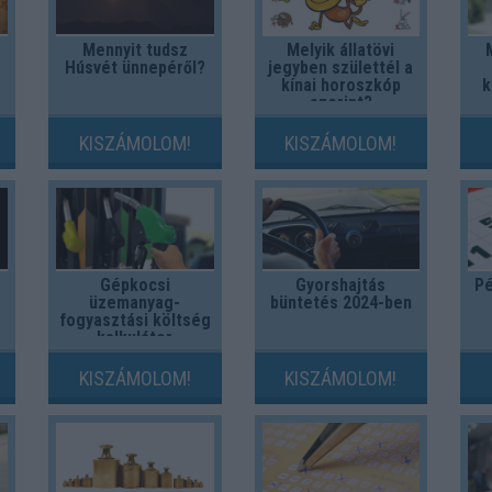
Mennyit tudsz
Melyik állatövi
Húsvét ünnepéről?
jegyben születtél a
kínai horoszkóp
k
szerint?
KISZÁMOLOM!
KISZÁMOLOM!
Gépkocsi
Gyorshajtás
Pé
üzemanyag-
büntetés 2024-ben
fogyasztási költség
kalkulátor
KISZÁMOLOM!
KISZÁMOLOM!