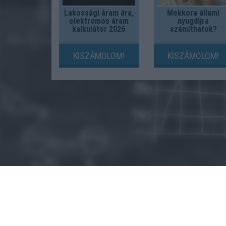
Lakossági áram ára,
Mekkora állami
elektromos áram
nyugdíjra
kalkulátor 2026
számíthatok?
KISZÁMOLOM!
KISZÁMOLOM!