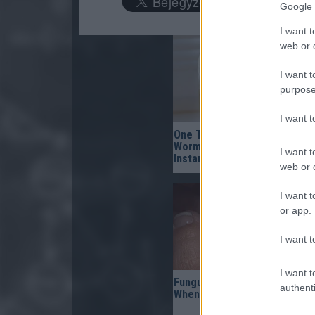
Google 
I want t
web or d
I want t
purpose
I want 
One Teaspoon And All The
Worms In The Body Die
I want t
Instantly
web or d
I want t
or app.
I want t
I want t
Fungus Suffocates and Dies
authenti
When You Apply This at Night