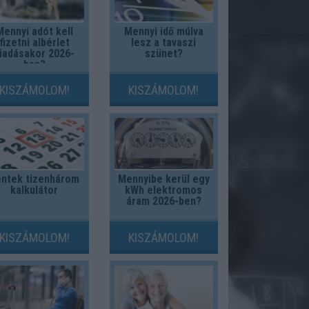
Mennyi adót kell
Mennyi idő múlva
fizetni albérlet
lesz a tavaszi
iadásakor 2026-
szünet?
ban?
KISZÁMOLOM!
KISZÁMOLOM!
ntek tizenhárom
Mennyibe kerül egy
kalkulátor
kWh elektromos
áram 2026-ben?
KISZÁMOLOM!
KISZÁMOLOM!