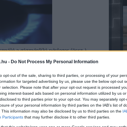
sználó a gázmérő(k) névleges (össz-)
, ha a gázmérő(k) névleges (össz-)
.hu -
Do Not Process My Personal Information
kkor pedig teljesítménydíjat az egyedi
atározott) teljesítmény igénye szerint.
to opt-out of the sale, sharing to third parties, or processing of your per
formation for targeted advertising by us, please use the below opt-out s
e
dgáz köbméterben mért és gáztechnikai
r selection. Please note that after your opt-out request is processed y
ának (gnm3), a mérési időszakra
eing interest-based ads based on personal information utilized by us or
 fűtőértékének (MJ/gnm3), valamint az
disclosed to third parties prior to your opt-out. You may separately opt-
ázdíjnak (Ft/MJ) az összeszorzásával kell
losure of your personal information by third parties on the IAB’s list of
. This information may also be disclosed by us to third parties on the
IA
Participants
that may further disclose it to other third parties.
ulátor ITT