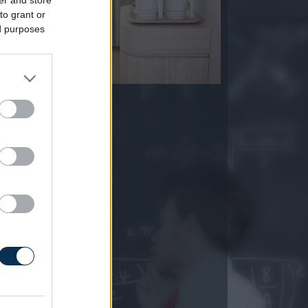
er and store
to grant or
ed purposes