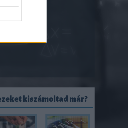
ezeket kiszámoltad már?