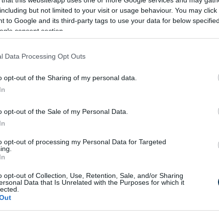
 that this website/app uses one or more Google services and may gath
ő összeg ennek áfával növelt értéke, nem
including but not limited to your visit or usage behaviour. You may click 
észletezési díj és jövedéki adó is fizetendő,
 to Google and its third-party tags to use your data for below specifi
rögzített. Ezen díjtételek a számlákon
ogle consent section.
l Data Processing Opt Outs
raink
o opt-out of the Sharing of my personal data.
In
o opt-out of the Sale of my Personal Data.
In
 kerül egy kWh
Mennyi egy köbméter
to opt-out of processing my Personal Data for Targeted
mos áram 2026-
földgáz ára 2026-ban?
ing.
ben?
In
o opt-out of Collection, Use, Retention, Sale, and/or Sharing
ZÁMOLOM!
KISZÁMOLOM!
ersonal Data that Is Unrelated with the Purposes for which it
lected.
Out