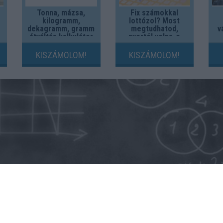
Tonna, mázsa,
Fix számokkal
kilogramm,
lottózol? Most
dekagramm, gramm
megtudhatod,
v
átváltás kalkulátor
nyertél volna-e
valaha!
KISZÁMOLOM!
KISZÁMOLOM!