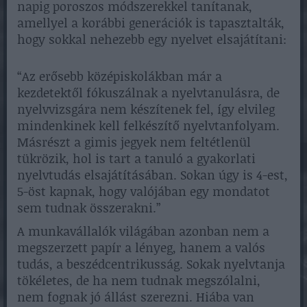
napig poroszos módszerekkel tanítanak,
amellyel a korábbi generációk is tapasztalták,
hogy sokkal nehezebb egy nyelvet elsajátítani:
“Az erősebb középiskolákban már a
kezdetektől fókuszálnak a nyelvtanulásra, de
nyelvvizsgára nem készítenek fel, így elvileg
mindenkinek kell felkészítő nyelvtanfolyam.
Másrészt a gimis jegyek nem feltétlenül
tükrözik, hol is tart a tanuló a gyakorlati
nyelvtudás elsajátításában. Sokan úgy is 4-est,
5-öst kapnak, hogy valójában egy mondatot
sem tudnak összerakni.”
A munkavállalók világában azonban nem a
megszerzett papír a lényeg, hanem a valós
tudás, a beszédcentrikusság. Sokak nyelvtanja
tökéletes, de ha nem tudnak megszólalni,
nem fognak jó állást szerezni. Hiába van