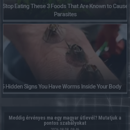
Stop Eating These 3 Foods That Are Known to Cause
Parasites
5 Hidden Signs You Have Worms Inside Your Body
Meddig érvényes ma egy magyar útlevél? Mutatjuk a
pontos szabályokat
2026.08.08. 09:46