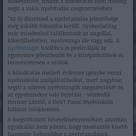
előkészítőre, hiszen a közoktatás nem mindig
segít a valós nyelvtudás megszerzésében.
“Az új döntéssel a nyelvtanulás jelentősége
még inkább fókuszba került. Gyakorlatilag
már mindenhol találkozunk az angollal,
kikerülhetetlen, nyelvvizsga ide vagy oda. A
nyelvvizsgát
továbbra is preferálják az
egyetemre jelentkezők és a középiskolások és
természetesen a szülök.
A közoktatás mellett érdemes igénybe venni
nyelviskolai szolgáltatásokat, mert nagyban
segíti a sikeres nyelvvizsgák megszerzését és
az egyetemekre való bejutást.- vélekedik
Hermer László, a Don’t Panic Nyelviskola
hálózat tulajdonosa.
A megváltozott követelményrendszer azonban
egyáltalán nem jelenti, hogy mostantól kisebb
hangsúly helyeződne a nyelvtanulásra.