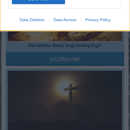
Data Deletion
Data Access
Privacy Policy
Hol kellene élned, hogy boldog légy?
KISZÁMOLOM!