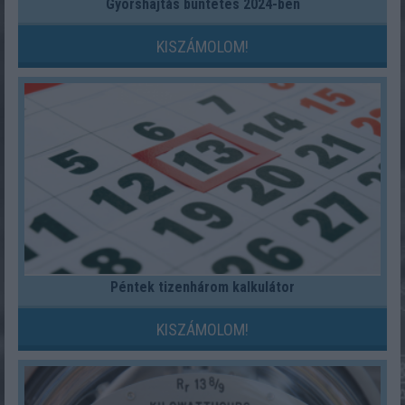
Gyorshajtás büntetés 2024-ben
KISZÁMOLOM!
Péntek tizenhárom kalkulátor
KISZÁMOLOM!