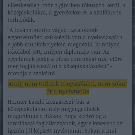
Ellenkezőleg: már a gimiben fókuszba kerül, a
középiskolákra, a gyerekekre és a szülőkre is
terhelődik.
“A továbbtanulni vágyó fiataloknak
egyértelműen szükségük van a nyelvvizsgára.
A jobb munkahelyeken megnézik, ki milyen
iskolából jött, milyen diplomája van. Az
egyetemek pedig a plusz pontokkal már előre
meg fogják rostálni a középiskolásokat” -
mondja a szakértő.
Amíg nem tudunk megszólalni, nem sokat
ér a nyelvtudás
Hermer László hozzáteszi: bár a
középiskolában még megengedhetik
magunknak a diákok, hogy kizárólag a
tanulással foglalkozzanak, egyre kevesebb az
igazán jól képzett nyelvtanár. Sokan a mai