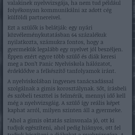
valakinek nyelvvizsgája, ha nem tud például
folyékonyan kommunikálni az adott cég
külföldi partnereivel.
Ezt a szülők is belátják: egy nyári
közvéleménykutatásban 64 százalékuk
nyilatkozta, számukra fontos, hogy a
gyermekük legalább egy nyelvet jól beszéljen.
Éppen ezért egyre több szülő és diák keresi
meg a Don’t Panic Nyelviskola hálózatot,
érdeklődve a felkészítő tanfolyamok iránt.
A nyelviskolában ingyenes tanácsadással
szolgálnak a gimis korosztálynak. Sőt, írásbeli
és szóbeli teszttel is felmérik, mennyi idő kell
még a nyelvvizsgáig. A szülő így reális képet
kaphat arról, milyen szinten áll a gyermeke.
“Ahol a gimis oktatás színvonala jó, ott ki
tudjuk egészíteni, ahol pedig hiányos, ott fel
tudjuk készíteni a diákokat a nyelvvizsgára. A