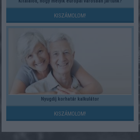
Kitalálod, hogy melyik európai városban jártunk?
KISZÁMOLOM!
Nyugdíj korhatár kalkulátor
KISZÁMOLOM!