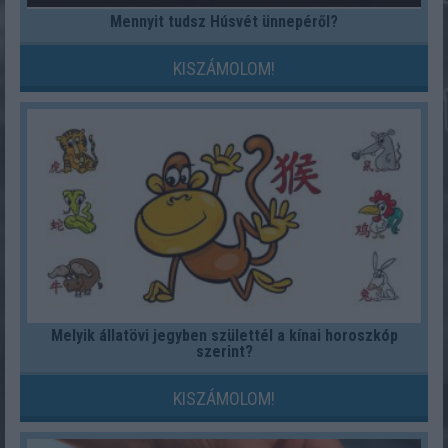
Mennyit tudsz Húsvét ünnepéről?
KISZÁMOLOM!
Melyik állatövi jegyben születtél a kínai horoszkóp
szerint?
KISZÁMOLOM!