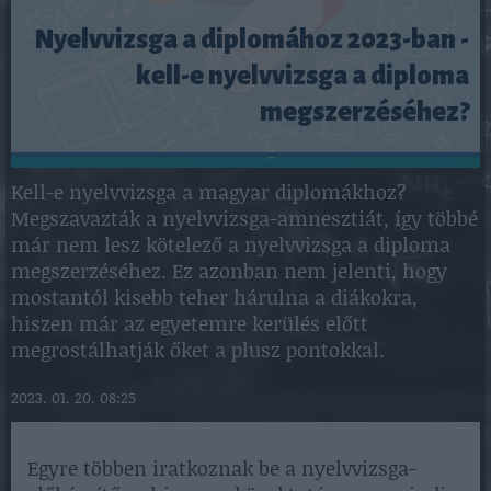
Nyelvvizsga a diplomához 2023-ban -
kell-e nyelvvizsga a diploma
megszerzéséhez?
Kell-e nyelvvizsga a magyar diplomákhoz?
Megszavazták a nyelvvizsga-amnesztiát, így többé
már nem lesz kötelező a nyelvvizsga a diploma
megszerzéséhez. Ez azonban nem jelenti, hogy
mostantól kisebb teher hárulna a diákokra,
hiszen már az egyetemre kerülés előtt
megrostálhatják őket a plusz pontokkal.
2023. 01. 20. 08:25
Egyre többen iratkoznak be a nyelvvizsga-