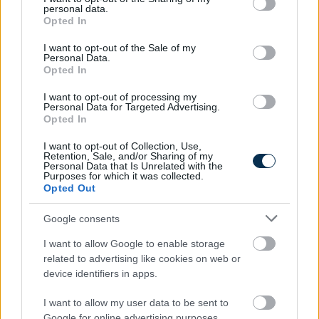
drágulás!
personal data.
grant or deny consent to Google and its third-party tags to
Opted In
2026.08.07. 09:28
use your data for below specified purposes in below Google
consent section.
I want to opt-out of the Sale of my
Personal Data.
Opted In
I want to opt-out of processing my
Personal Data for Targeted Advertising.
Opted In
I want to opt-out of Collection, Use,
Retention, Sale, and/or Sharing of my
Personal Data that Is Unrelated with the
Purposes for which it was collected.
Opted Out
Google consents
I want to allow Google to enable storage
related to advertising like cookies on web or
device identifiers in apps.
»
És ezeket kiszámoltad már?
I want to allow my user data to be sent to
Google for online advertising purposes.