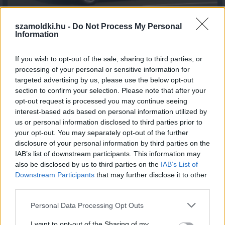
szamoldki.hu -
Do Not Process My Personal
Fenntarthatóbb nyaralás külföldön: hét egyszerű
Information
szokás, amellyel a magyar utazók csökkenthetik
környezeti lábnyomukat
If you wish to opt-out of the sale, sharing to third parties, or
2026.08.07. 12:48
processing of your personal or sensitive information for
targeted advertising by us, please use the below opt-out
section to confirm your selection. Please note that after your
opt-out request is processed you may continue seeing
interest-based ads based on personal information utilized by
us or personal information disclosed to third parties prior to
your opt-out. You may separately opt-out of the further
disclosure of your personal information by third parties on the
IAB’s list of downstream participants. This information may
also be disclosed by us to third parties on the
IAB’s List of
Downstream Participants
that may further disclose it to other
third parties.
Please note that this website/app uses one or more Google
Personal Data Processing Opt Outs
services and may gather and store information including but
Magyar infláció 2026 július - rekord alacsony szinten a
not limited to your visit or usage behaviour. You may click to
I want to opt-out of the Sharing of my