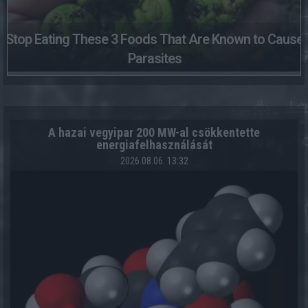
Stop Eating These 3 Foods That Are Known to Cause
Parasites
A hazai vegyipar 200 MW-al csökkentette
energiafelhasználását
2026.08.06. 13:32