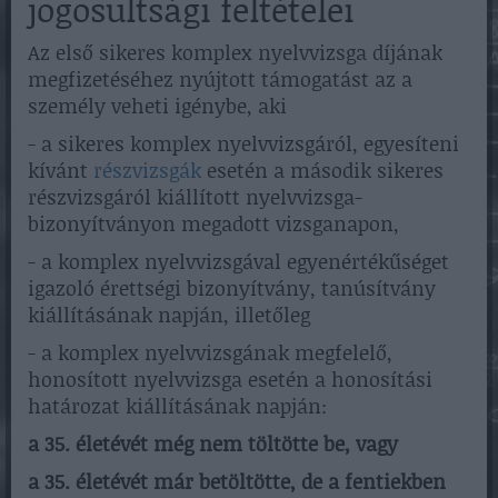
jogosultsági feltételei
Az első sikeres komplex nyelvvizsga díjának
megfizetéséhez nyújtott támogatást az a
személy veheti igénybe, aki
- a sikeres komplex nyelvvizsgáról, egyesíteni
kívánt
részvizsgák
esetén a második sikeres
részvizsgáról kiállított nyelvvizsga-
bizonyítványon megadott vizsganapon,
- a komplex nyelvvizsgával egyenértékűséget
igazoló érettségi bizonyítvány, tanúsítvány
kiállításának napján, illetőleg
- a komplex nyelvvizsgának megfelelő,
honosított nyelvvizsga esetén a honosítási
határozat kiállításának napján:
a 35. életévét még nem töltötte be, vagy
a 35. életévét már betöltötte, de a fentiekben