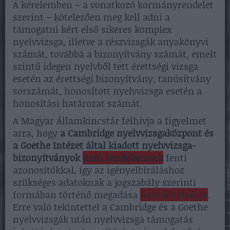
A kérelemben – a vonatkozó kormányrendelet
szerint – kötelezően meg kell adni a
támogatni kért első sikeres komplex
nyelvvizsga, illetve a részvizsgák anyakönyvi
számát, továbbá a bizonyítvány számát, emelt
szintű idegen nyelvből tett érettségi vizsga
esetén az érettségi bizonyítvány, tanúsítvány
sorszámát, honosított nyelvvizsga esetén a
honosítási határozat számát.
A Magyar Államkincstár felhívja a figyelmet
arra, hogy
a Cambridge nyelvvizsgaközpont és
a Goethe Intézet által kiadott nyelvvizsga-
bizonyítványok
nem rendelkeznek
fenti
azonosítókkal, így az igényelbíráláshoz
szükséges adatoknak a jogszabály szerinti
formában történő megadása
nem lehetséges
.
Erre való tekintettel a Cambridge és a Goethe
nyelvvizsgák után nyelvvizsga támogatás