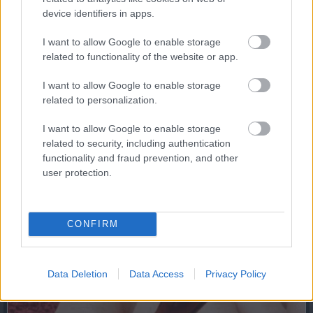
device identifiers in apps.
A támogatás folyósítása
I want to allow Google to enable storage
A jogosultság megállapítása esetén a
related to functionality of the website or app.
Nyugdíjfolyósító Igazgatóság a határozat
I want to allow Google to enable storage
kiadását követő 13 napon belül intézkedik a
related to personalization.
támogatás határozattal megállapított
összegének az ügyfél kérelmében megjelölt
I want to allow Google to enable storage
belföldi pénzforgalmi szolgáltatónál vezetett
related to security, including authentication
fizetési számlára utalásáról.
functionality and fraud prevention, and other
user protection.
A vonatkozó kormányrendelet alapján a
támogatás sem postai úton, sem külföldi
bankszámlára nem utalható.
CONFIRM
Data Deletion
Data Access
Privacy Policy