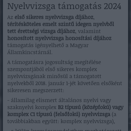
Nyelvvizsga támogatás 2024
Az
első sikeres nyelvvizsga díjához
,
térítésköteles emelt szintű idegen nyelvből
tett érettségi vizsga díjához
, valamint
honosított nyelvvizsga honosítási díjához
támogatás igényelhető a Magyar
Államkincstárnál.
A támogatásra jogosultság megítélése
szempontjából első sikeres komplex
nyelvvizsgának minősül a támogatott
nyelvekből 2018. január 1-jét követően elsőként
sikeresen megszerzett:
- államilag elismert általános nyelvi vagy
szaknyelvi komplex
B2 típusú (középfokú) vagy
komplex C1 típusú (felsőfokú) nyelvvizsga
(a
továbbiakban együtt: komplex nyelvvizsga),
- a külön kormányrendeletben meghatározott