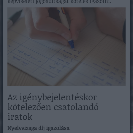
képviseleti jogosultságát köteles igazolni.
Az igénybejelentéskor
kötelezően csatolandó
iratok
Nyelvvizsga díj igazolása