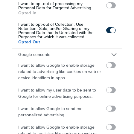
I want to opt-out of processing my
meghozatalának napján csecsemőgondozási
Personal Data for Targeted Advertising.
díjban, gyermekgondozási díjban részesül,
Opted In
akkor az ellátásban részesülés tényét a
I want to opt-out of Collection, Use,
társadalombiztosítási kifizetőhelyet
Retention, Sale, and/or Sharing of my
Personal Data that Is Unrelated with the
működtető foglalkoztató vagy a
Purposes for which it was collected.
kormányhivatal által kiállított
Opted Out
dokumentummal igazolnia kell.
Google consents
I want to allow Google to enable storage
related to advertising like cookies on web or
device identifiers in apps.
I want to allow my user data to be sent to
Google for online advertising purposes.
I want to allow Google to send me
personalized advertising.
I want to allow Google to enable storage
related to analytics like cookies on web or