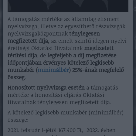
A támogatás mértéke az államilag elismert
nyelvvizsga, illetve az egyesíthető részvizsgák
nyelvvizsgaközpontnak
ténylegesen
megfizetett díja
, az emelt szintű idegen nyelvi
érettségi Oktatási Hivatalnak
megfizetett
térítési díja
, de
legfeljebb a díj megfizetése
időpontjában érvényes kötelező legkisebb
munkabér (
minimálbér
) 25%-ának megfelelő
összeg.
Honosított nyelvvizsga esetén
a támogatás
mértéke a honosítási eljárás Oktatási
Hivatalnak ténylegesen megfizetett díja.
A kötelező legkisebb munkabér (minimálbér)
összege:
2021. február 1-jétől 167.400 Ft, 2022. évben