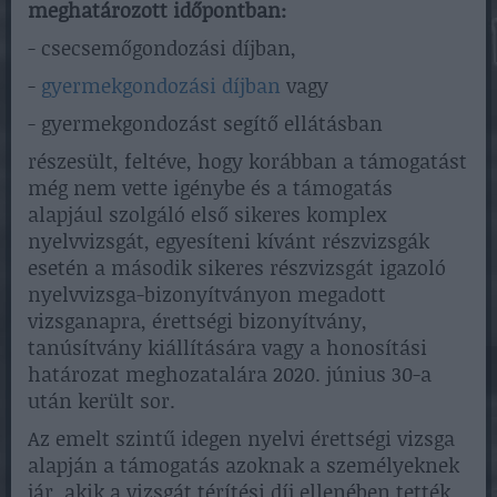
meghatározott időpontban:
- csecsemőgondozási díjban,
-
gyermekgondozási díjban
vagy
- gyermekgondozást segítő ellátásban
részesült, feltéve, hogy korábban a támogatást
még nem vette igénybe és a támogatás
alapjául szolgáló első sikeres komplex
nyelvvizsgát, egyesíteni kívánt részvizsgák
esetén a második sikeres részvizsgát igazoló
nyelvvizsga-bizonyítványon megadott
vizsganapra, érettségi bizonyítvány,
tanúsítvány kiállítására vagy a honosítási
határozat meghozatalára 2020. június 30-a
után került sor.
Az emelt szintű idegen nyelvi érettségi vizsga
alapján a támogatás azoknak a személyeknek
jár, akik a vizsgát térítési díj ellenében tették