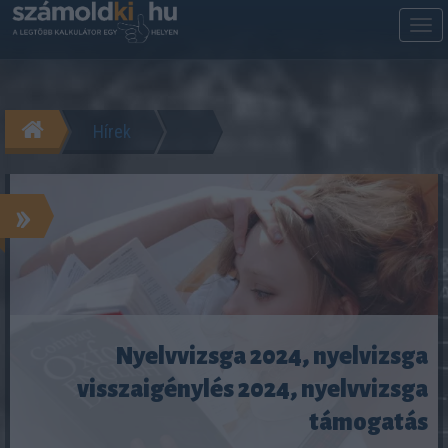
M
m
Hírek
»
Nyelvvizsga 2024, nyelvizsga
visszaigénylés 2024, nyelvvizsga
támogatás