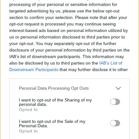
processing of your personal or sensitive information for
megfizetése:
targeted advertising by us, please use the below opt-out
- nyelvvizsga letétele esetén a
section to confirm your selection. Please note that after your
nyelvvizsgaközpont által kiállított, a vizsgázó
opt-out request is processed you may continue seeing
interest-based ads based on personal information utilized by
nevét is tartalmazó, a
nyelvvizsgadíj
us or personal information disclosed to third parties prior to
befizetéséről szóló igazolással
,
your opt-out. You may separately opt-out of the further
- honosított nyelvvizsga esetén az Oktatási
disclosure of your personal information by third parties on the
Hivatal által kiállított, a
honosítási eljárási díj
IAB’s list of downstream participants. This information may
also be disclosed by us to third parties on the
IAB’s List of
befizetéséről szóló igazolással
.
Downstream Participants
that may further disclose it to other
A 35. életévét betöltött gyermekgondozási
third parties.
ellátásban részesülő személy esetén az ellátás
Please note that this website/app uses one or more Google
Personal Data Processing Opt Outs
igazolása
services and may gather and store information including but
Amennyiben a kérelmező a komplex
not limited to your visit or usage behaviour. You may click to
I want to opt-out of the Sharing of my
personal data.
grant or deny consent to Google and its third-party tags to
nyelvvizsgát, egyesíteni kívánt részvizsgák
Opted In
use your data for below specified purposes in below Google
esetén a második sikeres részvizsgát igazoló
consent section.
I want to opt-out of the Sale of my
nyelvvizsga- bizonyítványon megadott vizsga
Personal Data.
napján, az
érettségi
bizonyítvány,
Opted In
tanúsítvány, vagy a honosítási határozat