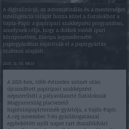
A digitalizáció, az automatizálás és a mesterséges
intelligencia világát hozza közel a fiatalokhoz a
Vajda-Papír a papíripari szakképzési programban,
amelynek célja, hogy a diákok valódi ipari
környezetben, Európa legmodernebb
papírgyárában sajátítsák el a papírgyártás
szakmai alapjait.
2025. 11. 03. 08:13
A 2021-ben, több évtizedes szünet után
újraindított papíripari szakképzést
népszerűsíti a pályaválasztó fiataloknak
Magyarország piacvezető
higiéniaipapírtermék-gyártója, a Vajda-Papír.
A cég november 7-én gyárlátogatással
egybekötött nyílt napot tart dunaföldvári