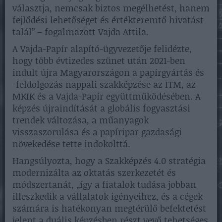
választja, nemcsak biztos megélhetést, hanem
fejlődési lehetőséget és értékteremtő hivatást
talál” – fogalmazott Vajda Attila.
A Vajda-Papír alapító-ügyvezetője felidézte,
hogy több évtizedes szünet után 2021-ben
indult újra Magyarországon a papírgyártás és
-feldolgozás nappali szakképzése az ITM, az
MKIK és a Vajda-Papír együttműködésében. A
képzés újraindítását a globális fogyasztási
trendek változása, a műanyagok
visszaszorulása és a papíripar gazdasági
növekedése tette indokolttá.
Hangsúlyozta, hogy a Szakképzés 4.0 stratégia
modernizálta az oktatás szerkezetét és
módszertanát, „így a fiatalok tudása jobban
illeszkedik a vállalatok igényeihez, és a cégek
számára is hatékonyan megtérülő befektetést
jelent a duális képzésben részt vevő tehetséges