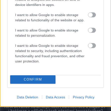
device identifiers in apps.
I want to allow Google to enable storage
A hőhullám elmúlik, az energetikai kihívás velünk
related to functionality of the website or app.
marad
2026.08.10. 10:11
I want to allow Google to enable storage
related to personalization.
I want to allow Google to enable storage
related to security, including authentication
functionality and fraud prevention, and other
user protection.
CONFIRM
Data Deletion
Data Access
Privacy Policy
HIPA bevallás határideje: miért kulcskérdés a május 31-
i határnap a vállalkozások pénzügyi tervezésében?