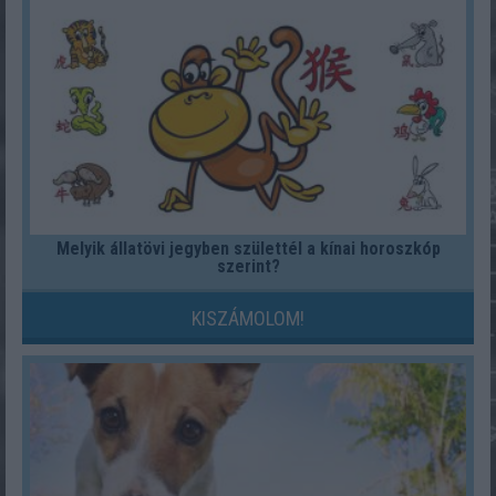
Melyik állatövi jegyben születtél a kínai horoszkóp
szerint?
KISZÁMOLOM!