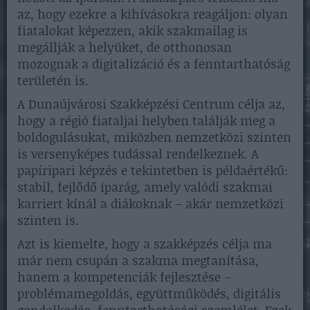
az, hogy ezekre a kihívásokra reagáljon: olyan
fiatalokat képezzen, akik szakmailag is
megállják a helyüket, de otthonosan
mozognak a digitalizáció és a fenntarthatóság
területén is.
A Dunaújvárosi Szakképzési Centrum célja az,
hogy a régió fiataljai helyben találják meg a
boldogulásukat, miközben nemzetközi szinten
is versenyképes tudással rendelkeznek. A
papíripari képzés e tekintetben is példaértékű:
stabil, fejlődő iparág, amely valódi szakmai
karriert kínál a diákoknak – akár nemzetközi
szinten is.
Azt is kiemelte, hogy a szakképzés célja ma
már nem csupán a szakma megtanítása,
hanem a kompetenciák fejlesztése –
problémamegoldás, együttműködés, digitális
gondolkodás, fenntarthatósági szemlélet. Ezek