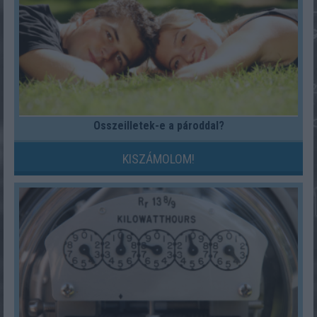
Összeilletek-e a pároddal?
KISZÁMOLOM!