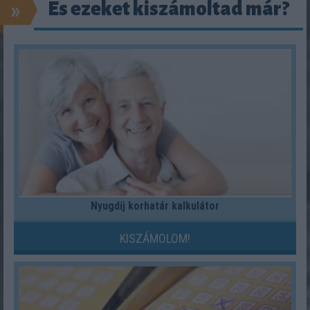
»
És ezeket kiszámoltad már?
Nyugdíj korhatár kalkulátor
KISZÁMOLOM!