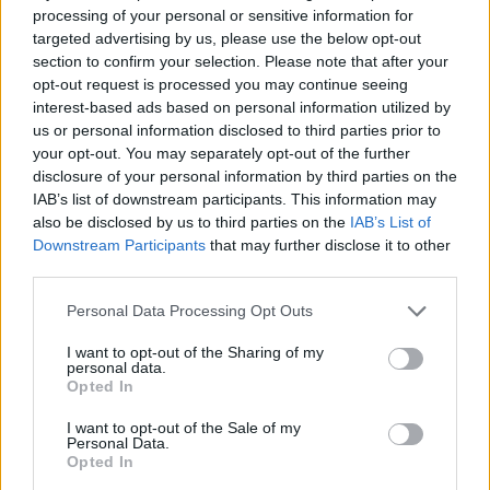
processing of your personal or sensitive information for
targeted advertising by us, please use the below opt-out
section to confirm your selection. Please note that after your
opt-out request is processed you may continue seeing
interest-based ads based on personal information utilized by
us or personal information disclosed to third parties prior to
your opt-out. You may separately opt-out of the further
A kékgallérosok kora lejárt? Érkeznek az újgalléros
munkavállalók
disclosure of your personal information by third parties on the
IAB’s list of downstream participants. This information may
2026.08.10. 12:57
also be disclosed by us to third parties on the
IAB’s List of
Downstream Participants
that may further disclose it to other
third parties.
Please note that this website/app uses one or more Google
Personal Data Processing Opt Outs
services and may gather and store information including but
not limited to your visit or usage behaviour. You may click to
I want to opt-out of the Sharing of my
personal data.
grant or deny consent to Google and its third-party tags to
Opted In
use your data for below specified purposes in below Google
consent section.
I want to opt-out of the Sale of my
Personal Data.
Opted In