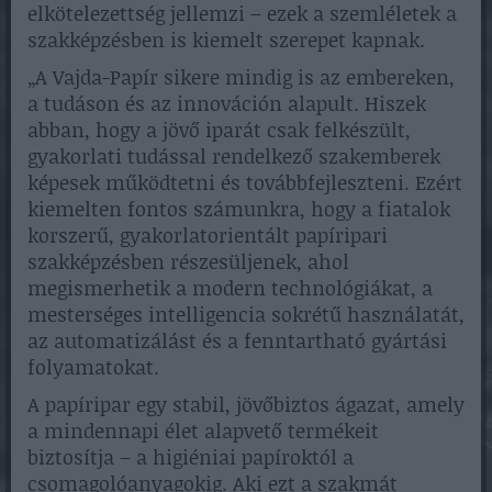
elkötelezettség jellemzi – ezek a szemléletek a
szakképzésben is kiemelt szerepet kapnak.
„A Vajda-Papír sikere mindig is az embereken,
a tudáson és az innováción alapult. Hiszek
abban, hogy a jövő iparát csak felkészült,
gyakorlati tudással rendelkező szakemberek
képesek működtetni és továbbfejleszteni. Ezért
kiemelten fontos számunkra, hogy a fiatalok
korszerű, gyakorlatorientált papíripari
szakképzésben részesüljenek, ahol
megismerhetik a modern technológiákat, a
mesterséges intelligencia sokrétű használatát,
az automatizálást és a fenntartható gyártási
folyamatokat.
A papíripar egy stabil, jövőbiztos ágazat, amely
a mindennapi élet alapvető termékeit
biztosítja – a higiéniai papíroktól a
csomagolóanyagokig. Aki ezt a szakmát