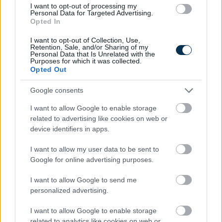
I want to opt-out of processing my
Personal Data for Targeted Advertising.
Villamos energia termelés Magyarországon 2026–2027:
Opted In
atomerőművek, napelemek, import és áramárak
2026.08.10. 10:22
I want to opt-out of Collection, Use,
Retention, Sale, and/or Sharing of my
Personal Data that Is Unrelated with the
Purposes for which it was collected.
Opted Out
Google consents
I want to allow Google to enable storage
related to advertising like cookies on web or
device identifiers in apps.
I want to allow my user data to be sent to
Google for online advertising purposes.
I want to allow Google to send me
personalized advertising.
I want to allow Google to enable storage
related to analytics like cookies on web or