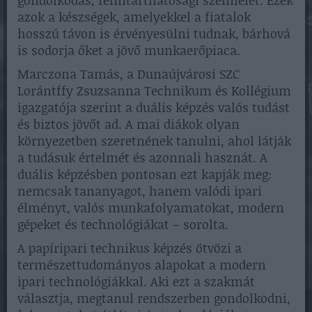
azok a készségek, amelyekkel a fiatalok
hosszú távon is érvényesülni tudnak, bárhová
is sodorja őket a jövő munkaerőpiaca.
Marczona Tamás, a Dunaújvárosi SZC
Lorántffy Zsuzsanna Technikum és Kollégium
igazgatója szerint a duális képzés valós tudást
és biztos jövőt ad. A mai diákok olyan
környezetben szeretnének tanulni, ahol látják
a tudásuk értelmét és azonnali hasznát. A
duális képzésben pontosan ezt kapják meg:
nemcsak tananyagot, hanem valódi ipari
élményt, valós munkafolyamatokat, modern
gépeket és technológiákat – sorolta.
A papíripari technikus képzés ötvözi a
természettudományos alapokat a modern
ipari technológiákkal. Aki ezt a szakmát
választja, megtanul rendszerben gondolkodni,