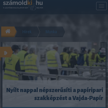
M
m
Hírek
Munka
»
Nyílt nappal népszerűsíti a papíripari
szakképzést a Vajda-Papír