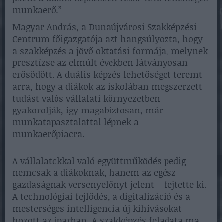
munkaerő.”
Magyar András, a Dunaújvárosi Szakképzési
Centrum főigazgatója azt hangsúlyozta, hogy
a szakképzés a jövő oktatási formája, melynek
presztízse az elmúlt években látványosan
erősödött. A duális képzés lehetőséget teremt
arra, hogy a diákok az iskolában megszerzett
tudást valós vállalati környezetben
gyakorolják, így magabiztosan, már
munkatapasztalattal lépnek a
munkaerőpiacra.
A vállalatokkal való együttműködés pedig
nemcsak a diákoknak, hanem az egész
gazdaságnak versenyelőnyt jelent – fejtette ki.
A technológiai fejlődés, a digitalizáció és a
mesterséges intelligencia új kihívásokat
hozott az iparban. A szakképzés feladata ma