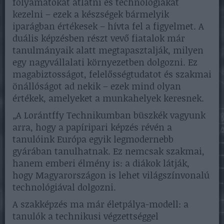
folyamatokat átlátni és technológiákat
kezelni – ezek a készségek bármelyik
iparágban értékesek – hívta fel a figyelmet. A
duális képzésben részt vevő fiatalok már
tanulmányaik alatt megtapasztalják, milyen
egy nagyvállalati környezetben dolgozni. Ez
magabiztosságot, felelősségtudatot és szakmai
önállóságot ad nekik – ezek mind olyan
értékek, amelyeket a munkahelyek keresnek.
„A Lorántffy Technikumban büszkék vagyunk
arra, hogy a papíripari képzés révén a
tanulóink Európa egyik legmodernebb
gyárában tanulhatnak. Ez nemcsak szakmai,
hanem emberi élmény is: a diákok látják,
hogy Magyarországon is lehet világszínvonalú
technológiával dolgozni.
A szakképzés ma már életpálya-modell: a
tanulók a technikusi végzettséggel