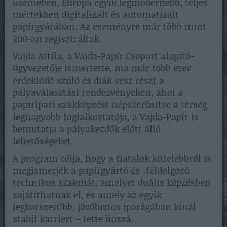
üzemében, Európa egyik legmodernebb, teljes
mértékben digitalizált és automatizált
papírgyárában. Az eseményre már több mint
200-an regisztráltak.
Vajda Attila, a Vajda-Papír Csoport alapító-
ügyvezetője ismertette, ma már több ezer
érdeklődő szülő és diák vesz részt a
pályaválasztási rendezvényeken, ahol a
papíripari szakképzést népszerűsítve a térség
legnagyobb foglalkoztatója, a Vajda-Papír is
bemutatja a pályakezdők előtt álló
lehetőségeket.
A program célja, hogy a fiatalok közelebbről is
megismerjék a papírgyártó és -feldolgozó
technikus szakmát, amelyet duális képzésben
sajátíthatnak el, és amely az egyik
legkorszerűbb, jövőbiztos iparágában kínál
stabil karriert – tette hozzá.