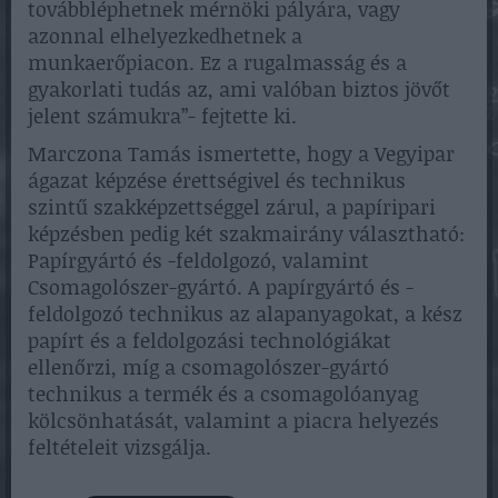
továbbléphetnek mérnöki pályára, vagy
azonnal elhelyezkedhetnek a
munkaerőpiacon. Ez a rugalmasság és a
gyakorlati tudás az, ami valóban biztos jövőt
jelent számukra”- fejtette ki.
Marczona Tamás ismertette, hogy a Vegyipar
ágazat képzése érettségivel és technikus
szintű szakképzettséggel zárul, a papíripari
képzésben pedig két szakmairány választható:
Papírgyártó és -feldolgozó, valamint
Csomagolószer-gyártó. A papírgyártó és -
feldolgozó technikus az alapanyagokat, a kész
papírt és a feldolgozási technológiákat
ellenőrzi, míg a csomagolószer-gyártó
technikus a termék és a csomagolóanyag
kölcsönhatását, valamint a piacra helyezés
feltételeit vizsgálja.