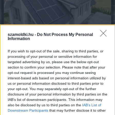
szamoldki.hu -
Do Not Process My Personal
Information
HIPA bevallás határideje: miért kulcskérdés a május 31-
If you wish to opt-out of the sale, sharing to third parties, or
i határnap a vállalkozások pénzügyi tervezésében?
processing of your personal or sensitive information for
2026.08.10. 07:05
targeted advertising by us, please use the below opt-out
section to confirm your selection. Please note that after your
opt-out request is processed you may continue seeing
interest-based ads based on personal information utilized by
us or personal information disclosed to third parties prior to
your opt-out. You may separately opt-out of the further
disclosure of your personal information by third parties on the
IAB’s list of downstream participants. This information may
also be disclosed by us to third parties on the
IAB’s List of
Downstream Participants
that may further disclose it to other