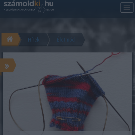
M
m
Hírek
Életmód
»