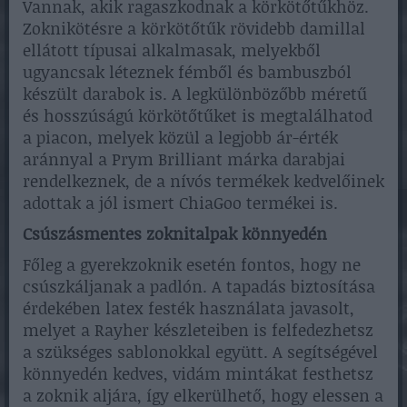
Vannak, akik ragaszkodnak a körkötőtűkhöz.
Zoknikötésre a körkötőtűk rövidebb damillal
ellátott típusai alkalmasak, melyekből
ugyancsak léteznek fémből és bambuszból
készült darabok is. A legkülönbözőbb méretű
és hosszúságú körkötőtűket is megtalálhatod
a piacon, melyek közül a legjobb ár-érték
aránnyal a Prym Brilliant márka darabjai
rendelkeznek, de a nívós termékek kedvelőinek
adottak a jól ismert ChiaGoo termékei is.
Csúszásmentes zoknitalpak könnyedén
Főleg a gyerekzoknik esetén fontos, hogy ne
csúszkáljanak a padlón. A tapadás biztosítása
érdekében latex festék használata javasolt,
melyet a Rayher készleteiben is felfedezhetsz
a szükséges sablonokkal együtt. A segítségével
könnyedén kedves, vidám mintákat festhetsz
a zoknik aljára, így elkerülhető, hogy elessen a