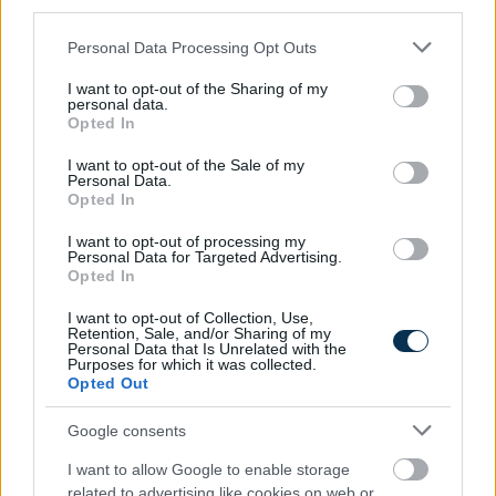
third parties.
Please note that this website/app uses one or more Google
Personal Data Processing Opt Outs
services and may gather and store information including but
not limited to your visit or usage behaviour. You may click to
I want to opt-out of the Sharing of my
personal data.
grant or deny consent to Google and its third-party tags to
Opted In
use your data for below specified purposes in below Google
consent section.
I want to opt-out of the Sale of my
Personal Data.
»
És ezeket kiszámoltad már?
Opted In
I want to opt-out of processing my
Personal Data for Targeted Advertising.
Opted In
I want to opt-out of Collection, Use,
Retention, Sale, and/or Sharing of my
Personal Data that Is Unrelated with the
Purposes for which it was collected.
Opted Out
Google consents
I want to allow Google to enable storage
related to advertising like cookies on web or