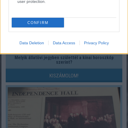
user protection.
CONFIRM
Data Deletion
Data Access
Privacy Policy
Melyik állatövi jegyben születtél a kínai horoszkóp
szerint?
KISZÁMOLOM!