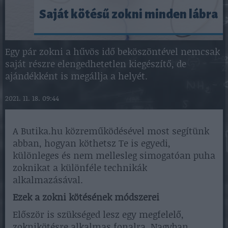
Saját kötésű zokni minden lábra
Egy pár zokni a hűvös idő beköszöntével nemcsak
saját részre elengedhetetlen kiegészítő, de
ajándékként is megállja a helyét.
2021. 11. 18. 09:44
A Butika.hu közreműködésével most segítünk
abban, hogyan köthetsz Te is egyedi,
különleges és nem mellesleg simogatóan puha
zoknikat a különféle technikák
alkalmazásával.
Ezek a zokni kötésének módszerei
Először is szükséged lesz egy megfelelő,
zoknikötésre alkalmas fonalra. Nagyban