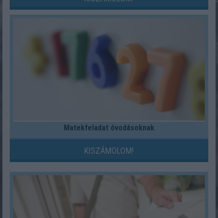
Matekfeladat óvodásoknak
KISZÁMOLOM!