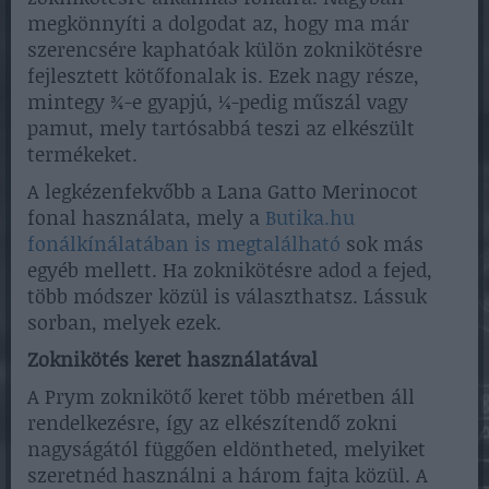
megkönnyíti a dolgodat az, hogy ma már
szerencsére kaphatóak külön zoknikötésre
fejlesztett kötőfonalak is. Ezek nagy része,
mintegy ¾-e gyapjú, ¼-pedig műszál vagy
pamut, mely tartósabbá teszi az elkészült
termékeket.
A legkézenfekvőbb a Lana Gatto Merinocot
fonal használata, mely a
Butika.hu
fonálkínálatában is megtalálható
sok más
egyéb mellett. Ha zoknikötésre adod a fejed,
több módszer közül is választhatsz. Lássuk
sorban, melyek ezek.
Zoknikötés keret használatával
A Prym zoknikötő keret több méretben áll
rendelkezésre, így az elkészítendő zokni
nagyságától függően eldöntheted, melyiket
szeretnéd használni a három fajta közül. A