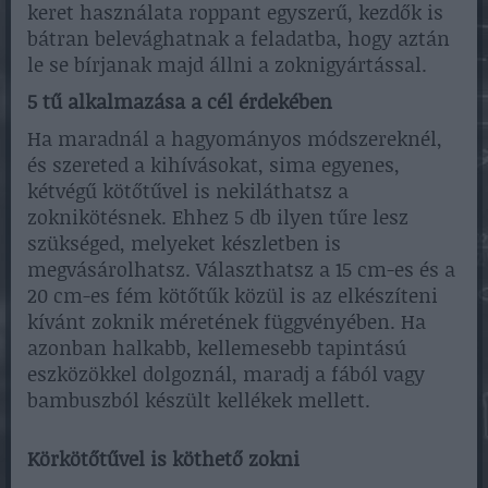
keret használata roppant egyszerű, kezdők is
bátran belevághatnak a feladatba, hogy aztán
le se bírjanak majd állni a zoknigyártással.
5 tű alkalmazása a cél érdekében
Ha maradnál a hagyományos módszereknél,
és szereted a kihívásokat, sima egyenes,
kétvégű kötőtűvel is nekiláthatsz a
zoknikötésnek. Ehhez 5 db ilyen tűre lesz
szükséged, melyeket készletben is
megvásárolhatsz. Választhatsz a 15 cm-es és a
20 cm-es fém kötőtűk közül is az elkészíteni
kívánt zoknik méretének függvényében. Ha
azonban halkabb, kellemesebb tapintású
eszközökkel dolgoznál, maradj a fából vagy
bambuszból készült kellékek mellett.
Körkötőtűvel is köthető zokni