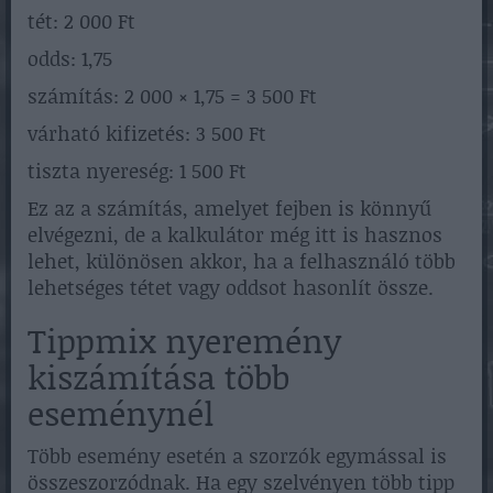
tét: 2 000 Ft
odds: 1,75
számítás: 2 000 × 1,75 = 3 500 Ft
várható kifizetés: 3 500 Ft
tiszta nyereség: 1 500 Ft
Ez az a számítás, amelyet fejben is könnyű
elvégezni, de a kalkulátor még itt is hasznos
lehet, különösen akkor, ha a felhasználó több
lehetséges tétet vagy oddsot hasonlít össze.
Tippmix nyeremény
kiszámítása több
eseménynél
Több esemény esetén a szorzók egymással is
összeszorzódnak. Ha egy szelvényen több tipp