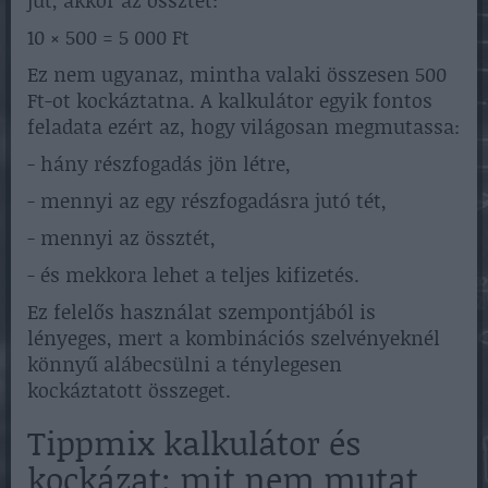
10 × 500 = 5 000 Ft
Ez nem ugyanaz, mintha valaki összesen 500
Ft-ot kockáztatna. A kalkulátor egyik fontos
feladata ezért az, hogy világosan megmutassa:
- hány részfogadás jön létre,
- mennyi az egy részfogadásra jutó tét,
- mennyi az össztét,
- és mekkora lehet a teljes kifizetés.
Ez felelős használat szempontjából is
lényeges, mert a kombinációs szelvényeknél
könnyű alábecsülni a ténylegesen
kockáztatott összeget.
Tippmix kalkulátor és
kockázat: mit nem mutat