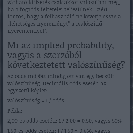
várható kifizetés csak akkor valósulhat meg,
ha a fogadás feltételei teljesülnek. Ezért
fontos, hogy a felhasználó ne keverje össze a
„lehetséges nyereményt” a „valószínű
nyereménnyel”.
Mi az implied probability,
vagyis a szorzóból
következtetett valószínűség?
Az odds mögött mindig ott van egy becsült
valószínűség. Decimális odds esetén az
egyszerű képlet:
valószínűség = 1 / odds
Példa:
2,00-es odds esetén: 1 / 2,00 = 0,50, vagyis 50%
1,50-es odds esetén: 1 / 1,50 = 0,666, vagyis