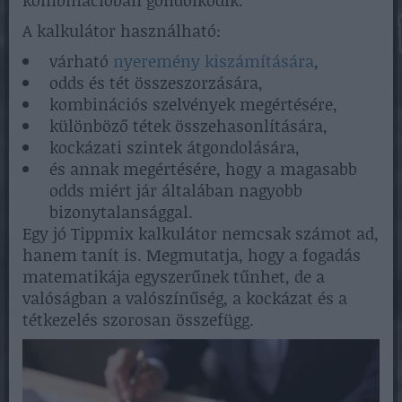
A kalkulátor használható:
várható
nyeremény kiszámítására
,
odds és tét összeszorzására,
kombinációs szelvények megértésére,
különböző tétek összehasonlítására,
kockázati szintek átgondolására,
és annak megértésére, hogy a magasabb
odds miért jár általában nagyobb
bizonytalansággal.
Egy jó Tippmix kalkulátor nemcsak számot ad,
hanem tanít is. Megmutatja, hogy a fogadás
matematikája egyszerűnek tűnhet, de a
valóságban a valószínűség, a kockázat és a
tétkezelés szorosan összefügg.