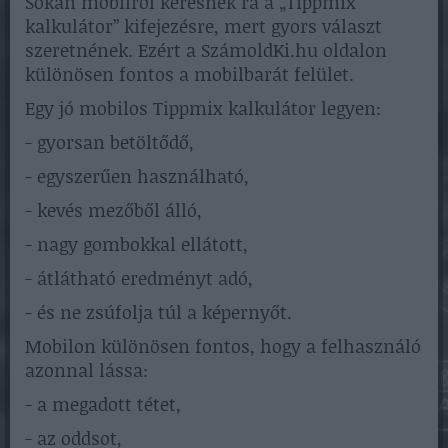
Sokan mobilról keresnek rá a „Tippmix
kalkulátor” kifejezésre, mert gyors választ
szeretnének. Ezért a SzámoldKi.hu oldalon
különösen fontos a mobilbarát felület.
Egy jó mobilos Tippmix kalkulátor legyen:
- gyorsan betöltődő,
- egyszerűen használható,
- kevés mezőből álló,
- nagy gombokkal ellátott,
- átlátható eredményt adó,
- és ne zsúfolja túl a képernyőt.
Mobilon különösen fontos, hogy a felhasználó
azonnal lássa:
- a megadott tétet,
- az oddsot,