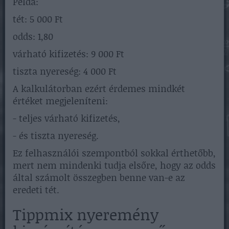
Példa:
tét: 5 000 Ft
odds: 1,80
várható kifizetés: 9 000 Ft
tiszta nyereség: 4 000 Ft
A kalkulátorban ezért érdemes mindkét
értéket megjeleníteni:
- teljes várható kifizetés,
- és tiszta nyereség.
Ez felhasználói szempontból sokkal érthetőbb,
mert nem mindenki tudja elsőre, hogy az odds
által számolt összegben benne van-e az
eredeti tét.
Tippmix nyeremény