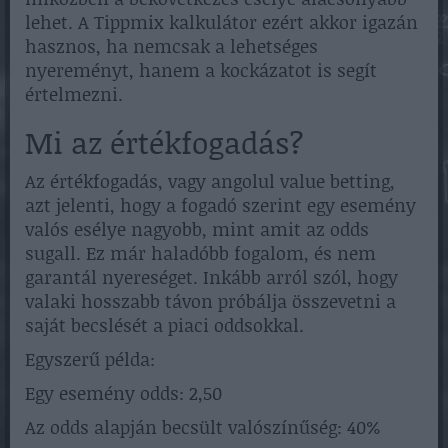
lehet. A Tippmix kalkulátor ezért akkor igazán
hasznos, ha nemcsak a lehetséges
nyereményt, hanem a kockázatot is segít
értelmezni.
Mi az értékfogadás?
Az értékfogadás, vagy angolul value betting,
azt jelenti, hogy a fogadó szerint egy esemény
valós esélye nagyobb, mint amit az odds
sugall. Ez már haladóbb fogalom, és nem
garantál nyereséget. Inkább arról szól, hogy
valaki hosszabb távon próbálja összevetni a
saját becslését a piaci oddsokkal.
Egyszerű példa:
Egy esemény odds: 2,50
Az odds alapján becsült valószínűség: 40%