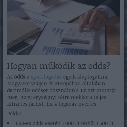
Hogyan működik az odds?
Az
odds
a
sportfogadás
egyik alapfogalma.
Magyarországon és Európában általában
decimális oddsot használunk. Ez azt mutatja
meg, hogy egységnyi tétre mekkora teljes
kifizetés járhat, ha a fogadás nyertes.
Példa:
1,50-es odds esetén 1 000 Ft tétből 1 500 Ft